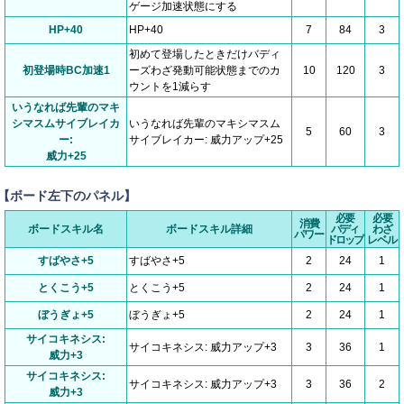
ゲージ加速状態にする
HP+40
HP+40
7
84
3
初めて登場したときだけバディ
初登場時BC加速1
ーズわざ発動可能状態までのカ
10
120
3
ウントを1減らす
いうなれば先輩のマキ
シマスムサイブレイカ
いうなれば先輩のマキシマスム
5
60
3
ー:
サイブレイカー: 威力アップ+25
威力+25
【ボード左下のパネル】
必要
必要
消費
ボードスキル名
ボードスキル詳細
バディ
わざ
パワー
ドロップ
レベル
すばやさ+5
すばやさ+5
2
24
1
とくこう+5
とくこう+5
2
24
1
ぼうぎょ+5
ぼうぎょ+5
2
24
1
サイコキネシス:
サイコキネシス: 威力アップ+3
3
36
1
威力+3
サイコキネシス:
サイコキネシス: 威力アップ+3
3
36
2
威力+3