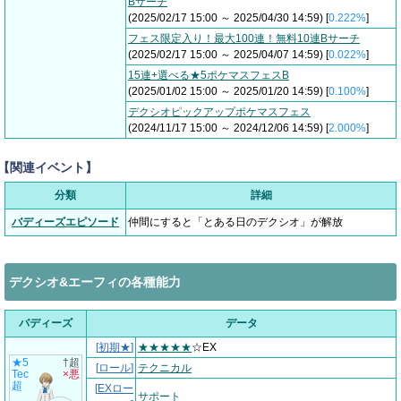
Bサーチ
(2025/02/17 15:00 ～ 2025/04/30 14:59) [
0.222%
]
フェス限定入り！最大100連！無料10連Bサーチ
(2025/02/17 15:00 ～ 2025/04/07 14:59) [
0.022%
]
15連+選べる★5ポケマスフェスB
(2025/01/02 15:00 ～ 2025/01/20 14:59) [
0.100%
]
デクシオピックアップポケマスフェス
(2024/11/17 15:00 ～ 2024/12/06 14:59) [
2.000%
]
【関連イベント】
分類
詳細
バディーズエピソード
仲間にすると「とある日のデクシオ」が解放
デクシオ&エーフィの各種能力
バディーズ
データ
[
初期★
]
★★★★★
☆EX
★5
†超
[
ロール
]
テクニカル
Tec
×悪
超
[
EXロー
サポート