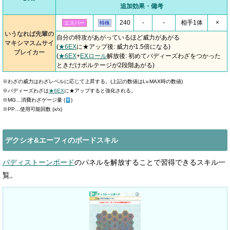
追加効果・備考
240
-
-
相手1体
×
エスパー
特殊
いうなれば先輩の
自分の特攻があがっているほど威力があがる
マキシマスムサイ
(
★6EX
に★アップ後: 威力が1.5倍になる)
ブレイカー
(
★6EX
+
EXロール
解放後: 初めてバディーズわざをつかった
ときだけボルテージが2段階あがる)
※わざの威力はわざレベルに応じて上昇する。(上記の数値はLv.MAX時の数値)
※バディーズわざは
★6EX
に★アップすると強化される。
※MG…消費わざゲージ量 (
)
※PP…使用可能回数 (x/x)
デクシオ&エーフィのボードスキル
バディストーンボード
のパネルを解放することで習得できるスキル一
覧。