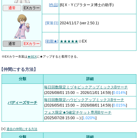
[
作品
]
[6] X・Y
(プラターヌ博士の助手)
[実装日]
2024/11/17
(ver 2.50.1)
[
初期★
]
★★★★★
☆EX
※EXカラー衣装は
★6EX
に★アップすると着用できる。
【仲間にする方法】
分類
詳細
毎日回数限定ミヅキピックアップミックスBサーチ
(2026/08/01 15:00 ～ 2026/11/01 14:59) [
0.014%
]
毎日回数限定ハウピックアップミックスBサーチ
バディーズサーチ
(2026/05/01 15:00 ～ 2026/08/01 14:59) [
0.015%
]
フェス限定★5確定チケット専用Bサーチ
(2025/07/28 15:00 ～) [
1.020%
]
過去の仲間にする方法
分類
詳細