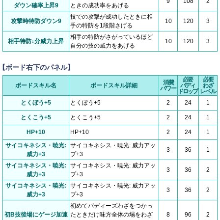
9
108
2
ダウン確率上昇9
ときの成功率をあげる
技での攻撃が成功したときに相
攻撃時特防ダウン9
10
120
3
手の特防を1段階さげる
相手の特防がさがっているほど
相手特防↓分威力上昇
10
120
3
自分の技の威力をあげる
【ボード右下のパネル】
必要
必要
消費
ボードスキル名
ボードスキル詳細
バディ
わざ
パワー
ドロップ
レベル
とくぼう+5
とくぼう+5
2
24
1
とくこう+5
とくこう+5
2
24
1
HP+10
HP+10
2
24
1
サイコキネシス・暁光:
サイコキネシス・暁光: 威力アッ
3
36
1
威力+3
プ+3
サイコキネシス・暁光:
サイコキネシス・暁光: 威力アッ
3
36
2
威力+3
プ+3
サイコキネシス・暁光:
サイコキネシス・暁光: 威力アッ
3
36
2
威力+3
プ+3
初めてバディーズわざをつかっ
初B技後場にゲージ加速
たときだけ味方全体の場をわざ
8
96
2