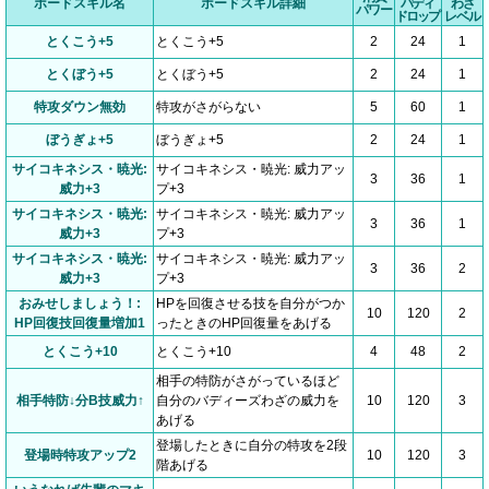
ボードスキル名
ボードスキル詳細
バディ
わざ
パワー
ドロップ
レベル
とくこう+5
とくこう+5
2
24
1
とくぼう+5
とくぼう+5
2
24
1
特攻ダウン無効
特攻がさがらない
5
60
1
ぼうぎょ+5
ぼうぎょ+5
2
24
1
サイコキネシス・暁光:
サイコキネシス・暁光: 威力アッ
3
36
1
威力+3
プ+3
サイコキネシス・暁光:
サイコキネシス・暁光: 威力アッ
3
36
1
威力+3
プ+3
サイコキネシス・暁光:
サイコキネシス・暁光: 威力アッ
3
36
2
威力+3
プ+3
おみせしましょう！:
HPを回復させる技を自分がつか
10
120
2
HP回復技回復量増加1
ったときのHP回復量をあげる
とくこう+10
とくこう+10
4
48
2
相手の特防がさがっているほど
相手特防↓分B技威力↑
自分のバディーズわざの威力を
10
120
3
あげる
登場したときに自分の特攻を2段
登場時特攻アップ2
10
120
3
階あげる