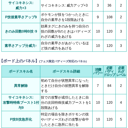
サイコキネシス:
サイコキネシス: 威力アップ+3
3
36
2
威力+3
ポケモンが技をつかったときに
P技後素早さアップ9
9
108
2
自分の素早さを1段階あげる
効果タグにきのみを持つ自分の
きのみ回数0時B技↑9
技の回数が0のときはバディーズ
10
120
3
わざの威力をあげる
自分の素早さがあがっているほ
素早さアップ分威力↑
10
120
3
ど技の威力をあげる
【ボード上のパネル】
(フェス限定バディーズ対応のパネル)
必要
必要
消費
ボードスキル名
ボードスキル詳細
バディ
わざ
パワー
ドロップ
レベル
初めて自分が状態異常になった
異常解除
ときだけ自分の状態異常を解除
7
84
2
する
サイコキネシス:
技での攻撃が成功したときに自
攻撃時特殊ブースト1付
分の次回特殊技威力ブーストを1
10
120
4
与9
段階あげる
特定の場合を除きポケモンの技
P技B技急所化
やバディーズわざの攻撃が命中
10
120
5
したときに急所に当たる