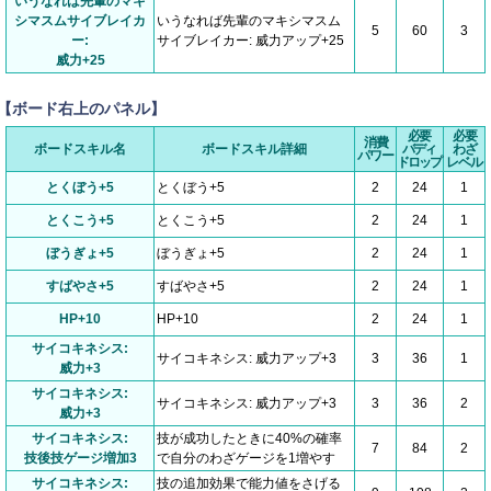
いうなれば先輩のマキ
シマスムサイブレイカ
いうなれば先輩のマキシマスム
5
60
3
ー:
サイブレイカー: 威力アップ+25
威力+25
【ボード右上のパネル】
必要
必要
消費
ボードスキル名
ボードスキル詳細
バディ
わざ
パワー
ドロップ
レベル
とくぼう+5
とくぼう+5
2
24
1
とくこう+5
とくこう+5
2
24
1
ぼうぎょ+5
ぼうぎょ+5
2
24
1
すばやさ+5
すばやさ+5
2
24
1
HP+10
HP+10
2
24
1
サイコキネシス:
サイコキネシス: 威力アップ+3
3
36
1
威力+3
サイコキネシス:
サイコキネシス: 威力アップ+3
3
36
2
威力+3
サイコキネシス:
技が成功したときに40%の確率
7
84
2
技後技ゲージ増加3
で自分のわざゲージを1増やす
サイコキネシス:
技の追加効果で能力値をさげる