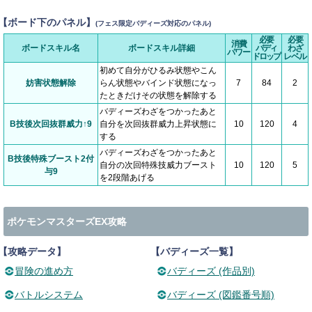
【ボード下のパネル】
(フェス限定バディーズ対応のパネル)
必要
必要
消費
ボードスキル名
ボードスキル詳細
バディ
わざ
パワー
ドロップ
レベル
初めて自分がひるみ状態やこん
妨害状態解除
らん状態やバインド状態になっ
7
84
2
たときだけその状態を解除する
バディーズわざをつかったあと
B技後次回抜群威力↑9
自分を次回抜群威力上昇状態に
10
120
4
する
バディーズわざをつかったあと
B技後特殊ブースト2付
自分の次回特殊技威力ブースト
10
120
5
与9
を2段階あげる
ポケモンマスターズEX攻略
【攻略データ】
【バディーズ一覧】
冒険の進め方
バディーズ (作品別)
バトルシステム
バディーズ (図鑑番号順)