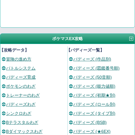
ポケマスEX攻略
【攻略データ】
【バディーズ一覧】
冒険の進め方
バディーズ (作品別)
バトルシステム
バディーズ (図鑑番号順)
バディーズ育成
バディーズ (50音順)
ポケモンのわざ
バディーズ (能力値順)
トレーナーのわざ
バディーズ (初期★別)
バディーズわざ
バディーズ (ロール別)
シンクロわざ
バディーズ (タイプ別)
Bテラスタルわざ
バディーズ (BSB)
Bダイマックスわざ
バディーズ (★6EX)