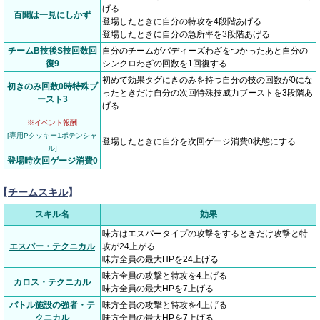
げる
百聞は一見にしかず
登場したときに自分の特攻を4段階あげる
登場したときに自分の急所率を3段階あげる
チームB技後S技回数回
自分のチームがバディーズわざをつかったあと自分の
復9
シンクロわざの回数を1回復する
初めて効果タグにきのみを持つ自分の技の回数が0にな
初きのみ回数0時特殊ブ
ったときだけ自分の次回特殊技威力ブーストを3段階あ
ースト3
げる
※
イベント報酬
[専用Pクッキー1ポテンシャ
登場したときに自分を次回ゲージ消費0状態にする
ル]
登場時次回ゲージ消費0
【
チームスキル
】
スキル名
効果
味方はエスパータイプの攻撃をするときだけ攻撃と特
エスパー・テクニカル
攻が24上がる
味方全員の最大HPを24上げる
味方全員の攻撃と特攻を4上げる
カロス・テクニカル
味方全員の最大HPを7上げる
バトル施設の強者・テ
味方全員の攻撃と特攻を4上げる
クニカル
味方全員の最大HPを7上げる