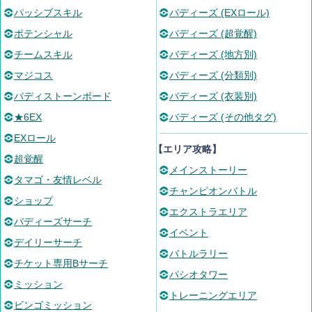
パッシブスキル
バディーズ (EXロール)
ポテンシャル
バディーズ (超覚醒)
チームスキル
バディーズ (地方別)
マジコス
バディーズ (分類別)
バディストーンボード
バディーズ (衣装別)
★6EX
バディーズ (その他タグ)
EXロール
【エリア攻略】
超覚醒
メインストーリー
タマゴ・友情レベル
チャンピオンバトル
ショップ
エクストラエリア
バディーズサーチ
イベント
デイリーサーチ
バトルラリー
チケット専用Bサーチ
パシオタワー
ミッション
トレーニングエリア
ビンゴミッション