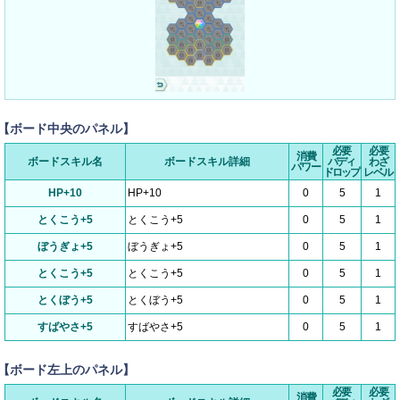
【ボード中央のパネル】
必要
必要
消費
ボードスキル名
ボードスキル詳細
バディ
わざ
パワー
ドロップ
レベル
HP+10
HP+10
0
5
1
とくこう+5
とくこう+5
0
5
1
ぼうぎょ+5
ぼうぎょ+5
0
5
1
とくこう+5
とくこう+5
0
5
1
とくぼう+5
とくぼう+5
0
5
1
すばやさ+5
すばやさ+5
0
5
1
【ボード左上のパネル】
必要
必要
消費