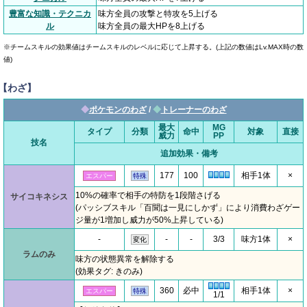
豊富な知識・テクニカ
味方全員の攻撃と特攻を5上げる
ル
味方全員の最大HPを8上げる
※チームスキルの効果値はチームスキルのレベルに応じて上昇する。(上記の数値はLv.MAX時の数
値)
【わざ】
◆
ポケモンのわざ
/
◆
トレーナーのわざ
最大
MG
タイプ
分類
命中
対象
直接
威力
PP
技名
追加効果・備考
177
100
相手1体
×
エスパー
特殊
10%の確率で相手の特防を1段階さげる
サイコキネシス
(パッシブスキル「百聞は一見にしかず」により消費わざゲー
ジ量が1増加し威力が50%上昇している)
-
-
-
3/3
味方1体
×
変化
ラムのみ
味方の状態異常を解除する
(効果タグ: きのみ)
360
必中
相手1体
×
エスパー
特殊
1/1