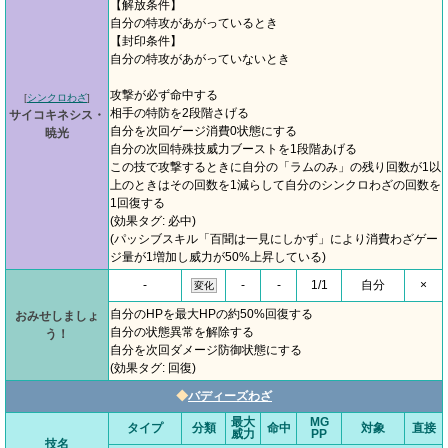
【解放条件】
自分の特攻があがっているとき
【封印条件】
自分の特攻があがっていないとき
攻撃が必ず命中する
[
シンクロわざ
]
相手の特防を2段階さげる
サイコキネシス・
自分を次回ゲージ消費0状態にする
暁光
自分の次回特殊技威力ブーストを1段階あげる
この技で攻撃するときに自分の「ラムのみ」の残り回数が1以
上のときはその回数を1減らして自分のシンクロわざの回数を
1回復する
(効果タグ: 必中)
(パッシブスキル「百聞は一見にしかず」により消費わざゲー
ジ量が1増加し威力が50%上昇している)
-
-
-
1/1
自分
×
変化
自分のHPを最大HPの約50%回復する
おみせしましょ
自分の状態異常を解除する
う！
自分を次回ダメージ防御状態にする
(効果タグ: 回復)
◆
バディーズわざ
最大
MG
タイプ
分類
命中
対象
直接
威力
PP
技名