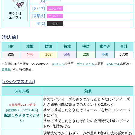
ル
]
[
タイプ
]
エスパー
デクシオ
[攻撃技]
エスパー
エーフィ
[弱点]
あく
【
能力値
】
HP
攻撃
防御
特攻
特防
素早さ
合計
825
444
208
556
226
449
2708
※各能力は「初期★・Lv.200(MAX)・
のびしろ
未使用・
ボードスキル
未習得・
EXロール
未解放・
超覚醒
Lv.0」時の数値。
【
パッシブスキル
】
スキル名
効果
初めてバディーズわざをつかったときだけバディーズ
わざ発動可能状態までのカウントを2減らす
※
超覚醒
Lv.5で解放
初めて登場したときだけフィールドをサイコフィール
[超覚醒パッシブスキル]
腕試しをさせてくださ
ドにする
い
初めて登場したときだけ自分の次回特殊技威力ブース
トを3段階あげる
攻撃技でつかうわざゲージの量を1増やし技の威力をあ