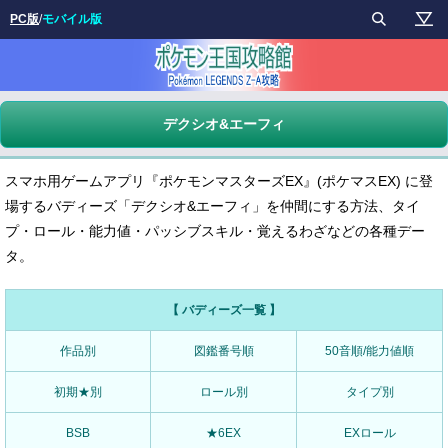
PC版
/
モバイル版
デクシオ&エーフィ
スマホ用ゲームアプリ『ポケモンマスターズEX』(ポケマスEX) に登
場するバディーズ「デクシオ&エーフィ」を仲間にする方法、タイ
プ・ロール・能力値・パッシブスキル・覚えるわざなどの各種デー
タ。
【 バディーズ一覧 】
作品別
図鑑番号順
50音順/能力値順
初期★別
ロール別
タイプ別
BSB
★6EX
EXロール