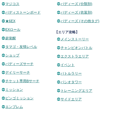
マジコス
バディーズ (分類別)
バディストーンボード
バディーズ (衣装別)
★6EX
バディーズ (その他タグ)
EXロール
【エリア攻略】
超覚醒
メインストーリー
タマゴ・友情レベル
チャンピオンバトル
ショップ
エクストラエリア
バディーズサーチ
イベント
デイリーサーチ
バトルラリー
チケット専用Bサーチ
パシオタワー
ミッション
トレーニングエリア
ビンゴミッション
サイドエリア
エンブレム