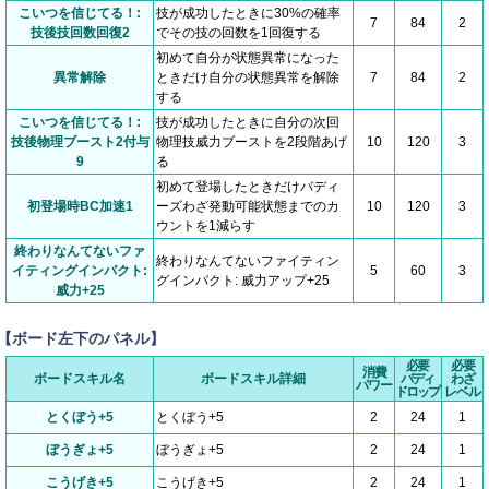
こいつを信じてる！:
技が成功したときに30%の確率
7
84
2
技後技回数回復2
でその技の回数を1回復する
初めて自分が状態異常になった
異常解除
ときだけ自分の状態異常を解除
7
84
2
する
こいつを信じてる！:
技が成功したときに自分の次回
技後物理ブースト2付与
物理技威力ブーストを2段階あげ
10
120
3
9
る
初めて登場したときだけバディ
初登場時BC加速1
ーズわざ発動可能状態までのカ
10
120
3
ウントを1減らす
終わりなんてないファ
終わりなんてないファイティン
イティングインパクト:
5
60
3
グインパクト: 威力アップ+25
威力+25
【ボード左下のパネル】
必要
必要
消費
ボードスキル名
ボードスキル詳細
バディ
わざ
パワー
ドロップ
レベル
とくぼう+5
とくぼう+5
2
24
1
ぼうぎょ+5
ぼうぎょ+5
2
24
1
こうげき+5
こうげき+5
2
24
1