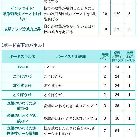
態にする
インファイト:
技での攻撃が成功したときに自
攻撃時B技ブースト1付
分の次回B技威力ブーストを1段
10
120
3
与9
階あげる
自分の攻撃があがっているほど
攻撃アップ分威力上昇
10
120
3
技の威力をあげる
【ボード右下のパネル】
必要
必要
消費
ボードスキル名
ボードスキル詳細
バディ
わざ
パワー
ドロップ
レベル
HP+10
HP+10
2
24
1
こうげき+5
こうげき+5
2
24
1
ぼうぎょ+5
ぼうぎょ+5
2
24
1
とくぼう+5
とくぼう+5
2
24
1
炎纏のいわくだき:
炎纏のいわくだき: 威力アップ+2
3
36
1
威力+2
炎纏のいわくだき:
炎纏のいわくだき: 威力アップ+2
3
36
1
威力+2
炎纏のいわくだき:
技が成功したときに自分のわざ
7
84
2
技後技ゲージ増加9
ゲージを1増やす