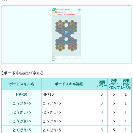
【ボード中央のパネル】
必要
必要
消費
ボードスキル名
ボードスキル詳細
バディ
わざ
パワー
ドロップ
レベル
HP+10
HP+10
0
5
1
こうげき+5
こうげき+5
0
5
1
ぼうぎょ+5
ぼうぎょ+5
0
5
1
こうげき+5
こうげき+5
0
5
1
とくぼう+5
とくぼう+5
0
5
1