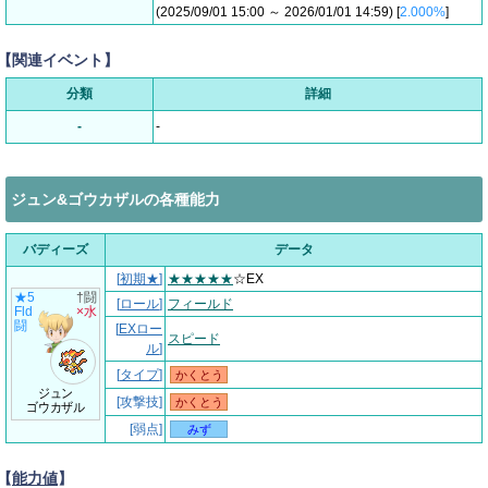
(2025/09/01 15:00 ～ 2026/01/01 14:59) [
2.000%
]
【関連イベント】
分類
詳細
-
-
ジュン&ゴウカザルの各種能力
バディーズ
データ
[
初期★
]
★★★★★
☆EX
★5
†闘
[
ロール
]
フィールド
Fld
×水
闘
[
EXロー
スピード
ル
]
[
タイプ
]
かくとう
ジュン
[攻撃技]
かくとう
ゴウカザル
[弱点]
みず
【
能力値
】