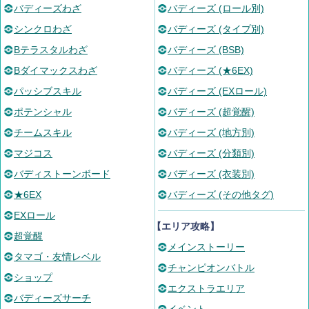
バディーズわざ
バディーズ (ロール別)
シンクロわざ
バディーズ (タイプ別)
Bテラスタルわざ
バディーズ (BSB)
Bダイマックスわざ
バディーズ (★6EX)
パッシブスキル
バディーズ (EXロール)
ポテンシャル
バディーズ (超覚醒)
チームスキル
バディーズ (地方別)
マジコス
バディーズ (分類別)
バディストーンボード
バディーズ (衣装別)
★6EX
バディーズ (その他タグ)
EXロール
【エリア攻略】
超覚醒
メインストーリー
タマゴ・友情レベル
チャンピオンバトル
ショップ
エクストラエリア
バディーズサーチ
イベント