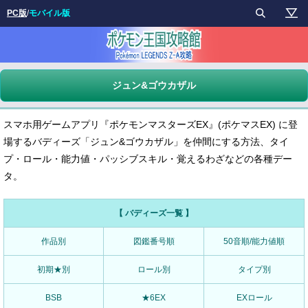
PC版
/
モバイル版
ジュン&ゴウカザル
スマホ用ゲームアプリ『ポケモンマスターズEX』(ポケマスEX) に登
場するバディーズ「ジュン&ゴウカザル」を仲間にする方法、タイ
プ・ロール・能力値・パッシブスキル・覚えるわざなどの各種デー
タ。
【 バディーズ一覧 】
作品別
図鑑番号順
50音順/能力値順
初期★別
ロール別
タイプ別
BSB
★6EX
EXロール