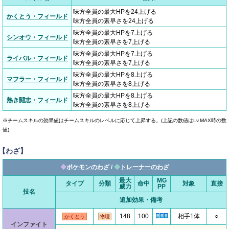
味方全員の最大HPを24上げる
かくとう・フィールド
味方全員の素早さを24上げる
味方全員の最大HPを7上げる
シンオウ・フィールド
味方全員の素早さを7上げる
味方全員の最大HPを7上げる
ライバル・フィールド
味方全員の素早さを7上げる
味方全員の最大HPを8上げる
マフラー・フィールド
味方全員の素早さを8上げる
味方全員の最大HPを8上げる
熱き闘志・フィールド
味方全員の素早さを8上げる
※チームスキルの効果値はチームスキルのレベルに応じて上昇する。(上記の数値はLv.MAX時の数
値)
【わざ】
◆
ポケモンのわざ
/
◆
トレーナーのわざ
最大
MG
タイプ
分類
命中
対象
直接
威力
PP
技名
追加効果・備考
148
100
相手1体
○
かくとう
物理
インファイト