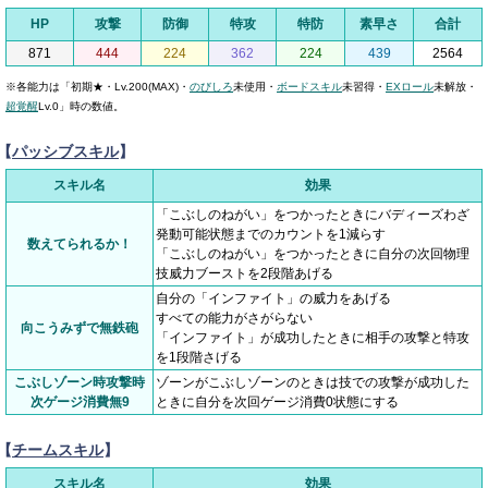
HP
攻撃
防御
特攻
特防
素早さ
合計
871
444
224
362
224
439
2564
※各能力は「初期★・Lv.200(MAX)・
のびしろ
未使用・
ボードスキル
未習得・
EXロール
未解放・
超覚醒
Lv.0」時の数値。
【
パッシブスキル
】
スキル名
効果
「こぶしのねがい」をつかったときにバディーズわざ
発動可能状態までのカウントを1減らす
数えてられるか！
「こぶしのねがい」をつかったときに自分の次回物理
技威力ブーストを2段階あげる
自分の「インファイト」の威力をあげる
すべての能力がさがらない
向こうみずで無鉄砲
「インファイト」が成功したときに相手の攻撃と特攻
を1段階さげる
こぶしゾーン時攻撃時
ゾーンがこぶしゾーンのときは技での攻撃が成功した
次ゲージ消費無9
ときに自分を次回ゲージ消費0状態にする
【
チームスキル
】
スキル名
効果