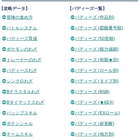
【攻略データ】
【バディーズ一覧】
冒険の進め方
バディーズ (作品別)
バトルシステム
バディーズ (図鑑番号順)
バディーズ育成
バディーズ (50音順)
ポケモンのわざ
バディーズ (能力値順)
トレーナーのわざ
バディーズ (初期★別)
バディーズわざ
バディーズ (ロール別)
シンクロわざ
バディーズ (タイプ別)
Bテラスタルわざ
バディーズ (BSB)
Bダイマックスわざ
バディーズ (★6EX)
パッシブスキル
バディーズ (EXロール)
ポテンシャル
バディーズ (超覚醒)
チームスキル
バディーズ (地方別)