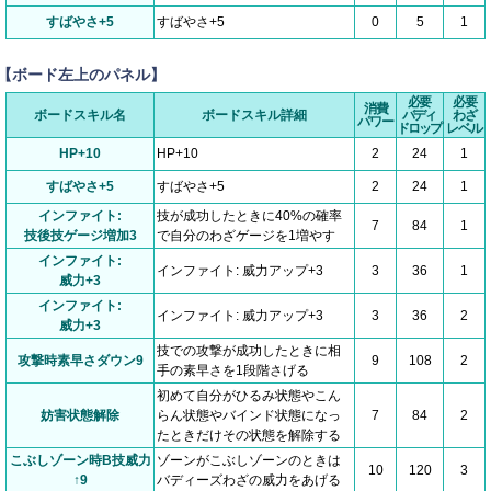
すばやさ+5
すばやさ+5
0
5
1
【ボード左上のパネル】
必要
必要
消費
ボードスキル名
ボードスキル詳細
バディ
わざ
パワー
ドロップ
レベル
HP+10
HP+10
2
24
1
すばやさ+5
すばやさ+5
2
24
1
インファイト:
技が成功したときに40%の確率
7
84
1
技後技ゲージ増加3
で自分のわざゲージを1増やす
インファイト:
インファイト: 威力アップ+3
3
36
1
威力+3
インファイト:
インファイト: 威力アップ+3
3
36
2
威力+3
技での攻撃が成功したときに相
攻撃時素早さダウン9
9
108
2
手の素早さを1段階さげる
初めて自分がひるみ状態やこん
妨害状態解除
らん状態やバインド状態になっ
7
84
2
たときだけその状態を解除する
こぶしゾーン時B技威力
ゾーンがこぶしゾーンのときは
10
120
3
↑9
バディーズわざの威力をあげる