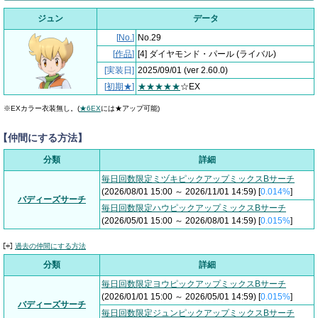
ジュン
データ
[
No.
]
No.29
[
作品
]
[4] ダイヤモンド・パール
(ライバル)
[実装日]
2025/09/01
(ver 2.60.0)
[
初期★
]
★★★★★
☆EX
※EXカラー衣装無し。(
★6EX
には★アップ可能)
【仲間にする方法】
分類
詳細
毎日回数限定ミヅキピックアップミックスBサーチ
(2026/08/01 15:00 ～ 2026/11/01 14:59) [
0.014%
]
バディーズサーチ
毎日回数限定ハウピックアップミックスBサーチ
(2026/05/01 15:00 ～ 2026/08/01 14:59) [
0.015%
]
過去の仲間にする方法
分類
詳細
毎日回数限定ヨウピックアップミックスBサーチ
(2026/01/01 15:00 ～ 2026/05/01 14:59) [
0.015%
]
バディーズサーチ
毎日回数限定ジュンピックアップミックスBサーチ