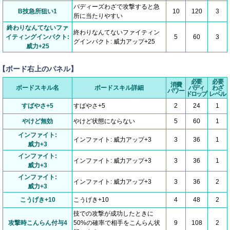
バディーズわざで攻撃すると急
B技急所狙い1
10
120
3
所に当たりやすい
終わりなんてないファ
終わりなんてないファイティン
イティングインパクト:
5
60
3
グインパクト: 威力アップ+25
威力+25
【ボード右上のパネル】
必要
必要
消費
ボードスキル名
ボードスキル詳細
バディ
わざ
パワー
ドロップ
レベル
すばやさ+5
すばやさ+5
2
24
1
やけど無効
やけど状態にならない
5
60
1
インファイト:
インファイト: 威力アップ+3
3
36
1
威力+3
インファイト:
インファイト: 威力アップ+3
3
36
1
威力+3
インファイト:
インファイト: 威力アップ+3
3
36
2
威力+3
こうげき+10
こうげき+10
4
48
2
技での攻撃が成功したときに
攻撃時こんらん付与4
50%の確率で相手をこんらん状
9
108
2