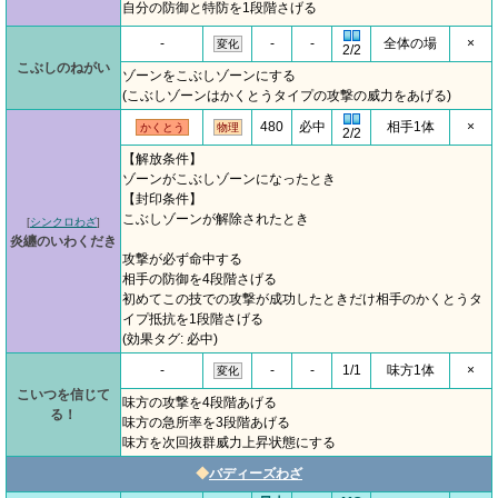
自分の防御と特防を1段階さげる
-
-
-
全体の場
×
変化
2/2
こぶしのねがい
ゾーンをこぶしゾーンにする
(こぶしゾーンはかくとうタイプの攻撃の威力をあげる)
480
必中
相手1体
×
かくとう
物理
2/2
【解放条件】
ゾーンがこぶしゾーンになったとき
【封印条件】
こぶしゾーンが解除されたとき
[
シンクロわざ
]
炎纏のいわくだき
攻撃が必ず命中する
相手の防御を4段階さげる
初めてこの技での攻撃が成功したときだけ相手のかくとうタ
イプ抵抗を1段階さげる
(効果タグ: 必中)
-
-
-
1/1
味方1体
×
変化
こいつを信じて
味方の攻撃を4段階あげる
る！
味方の急所率を3段階あげる
味方を次回抜群威力上昇状態にする
◆
バディーズわざ