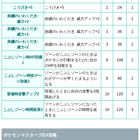
こうげき+5
こうげき+5
2
24
1
炎纏のいわくだき:
炎纏のいわくだき: 威力アップ+2
3
36
1
威力+2
炎纏のいわくだき:
炎纏のいわくだき: 威力アップ+2
3
36
1
威力+2
炎纏のいわくだき:
炎纏のいわくだき: 威力アップ+2
3
36
2
威力+2
ゾーンがこぶしゾーンのときは
こぶしゾーン時HP回復
ポケモンが行動するたびに自分
9
108
2
1
のHPを回復する
ゾーンがこぶしゾーンのときは
こぶしゾーン時技ゲー
わざゲージが早くたまるように
8
96
2
ジ加速2
なる
登場したときに自分の攻撃を2段
登場時攻撃アップ2
10
120
3
階あげる
ゾーンがこぶしゾーンになった
こぶしゾーン時間延長3
ときにこぶしゾーンの時間を延
10
120
3
長する
ポケモンマスターズEX攻略