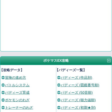
ポケマスEX攻略
【攻略データ】
【バディーズ一覧】
冒険の進め方
バディーズ (作品別)
バトルシステム
バディーズ (図鑑番号順)
バディーズ育成
バディーズ (50音順)
ポケモンのわざ
バディーズ (能力値順)
トレーナーのわざ
バディーズ (初期★別)