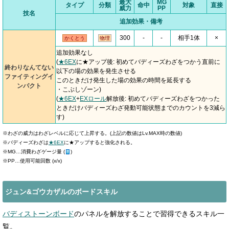
最大
MG
タイプ
分類
命中
対象
直接
威力
PP
技名
追加効果・備考
300
-
-
相手1体
×
かくとう
物理
追加効果なし
(
★6EX
に★アップ後: 初めてバディーズわざをつかう直前に
終わりなんてない
以下の場の効果を発生させる
ファイティングイ
このときだけ発生した場の効果の時間を延長する
ンパクト
・こぶしゾーン)
(
★6EX
+
EXロール
解放後: 初めてバディーズわざをつかった
ときだけバディーズわざ発動可能状態までのカウントを3減ら
す)
※わざの威力はわざレベルに応じて上昇する。(上記の数値はLv.MAX時の数値)
※バディーズわざは
★6EX
に★アップすると強化される。
※MG…消費わざゲージ量 (
)
※PP…使用可能回数 (x/x)
ジュン&ゴウカザルのボードスキル
バディストーンボード
のパネルを解放することで習得できるスキル一
覧。