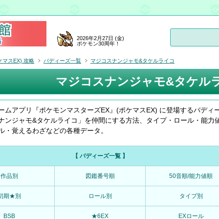
2026年2月27日 (金)
ポケモン30周年！
マスEX) 攻略
バディーズ一覧
マジコスナンジャモ&タケルライコ
マジコスナンジャモ&タケル
ームアプリ『ポケモンマスターズEX』(ポケマスEX) に登場するバディ
ナンジャモ&タケルライコ」を仲間にする方法、タイプ・ロール・能力
ル・覚えるわざなどの各種データ。
【 バディーズ一覧 】
作品別
図鑑番号順
50音順/能力値順
初期★別
ロール別
タイプ別
BSB
★6EX
EXロール