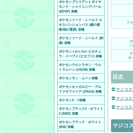
ポケモンブリリアントダイヤ
モンド・シャイニングパール
(BDSP) 攻略
ポケモンソード・シールド エ
フ
キスパンションパス (鎧の孤
島/冠の雪原) 攻略
ポケモンソード・シールド (剣
盾) 攻略
ポケモン Let's Go! ピカチュ
ウ・イーブイ (ピカブイ) 攻略
タ
ポケモンウルトラサン・ウル
トラムーン (USUM) 攻略
目次
ポケモンサン・ムーン攻略
ポケモンオメガルビー・アル
マジコス
ファサファイア (ORAS) 攻略
マジコス
ポケモンX・Y攻略
マジコス
ポケモンブラック2・ホワイト
2 (BW2) 攻略
ポケモンブラック・ホワイト
マジコ
(BW) 攻略