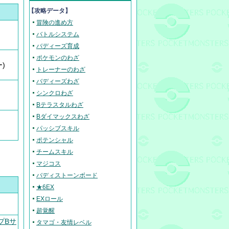
【攻略データ】
冒険の進め方
バトルシステム
バディーズ育成
ポケモンのわざ
)
トレーナーのわざ
バディーズわざ
シンクロわざ
Bテラスタルわざ
Bダイマックスわざ
パッシブスキル
ポテンシャル
チームスキル
マジコス
バディストーンボード
★6EX
EXロール
超覚醒
プBサ
タマゴ・友情レベル