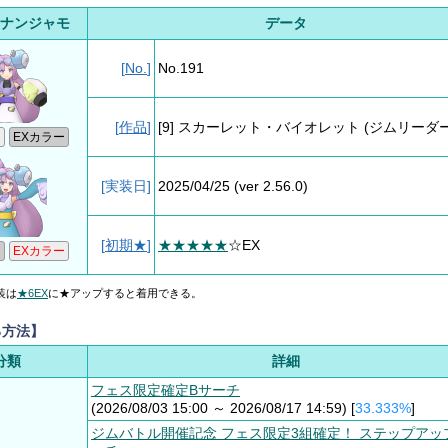
ナンジャモ
データ
[
No.
]
No.191
[
作品
]
[9] スカーレット・バイオレット
(ジムリーダー
[実装日]
2025/04/25
(ver 2.56.0)
[
初期★
]
★★★★★
☆EX
装は
★6EX
に★アップすると着用できる。
る方法】
分類
詳細
フェス限定確定Bサーチ
(2026/08/03 15:00 ～ 2026/08/17 14:59) [
33.333%
]
ジムバトル開催記念 フェス限定3組確定！ ステップアッ