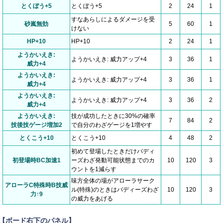
とくぼう+5
とくぼう+5
2
24
1
すなあらしによるダメージを受
砂嵐無効
5
60
1
けない
HP+10
HP+10
2
24
1
ようかいえき:
ようかいえき: 威力アップ+4
3
36
1
威力+4
ようかいえき:
ようかいえき: 威力アップ+4
3
36
1
威力+4
ようかいえき:
ようかいえき: 威力アップ+4
3
36
2
威力+4
ようかいえき:
技が成功したときに30%の確率
7
84
2
技後技ゲージ増加2
で自分のわざゲージを1増やす
とくこう+10
とくこう+10
4
48
2
初めて登場したときだけバディ
初登場時BC加速1
ーズわざ発動可能状態までのカ
10
120
3
ウントを1減らす
味方全体の場がアローラサーク
アローラC特殊時B技威
ル(特殊)のときはバディーズわざ
10
120
3
力↑9
の威力をあげる
【ボード右下のパネル】