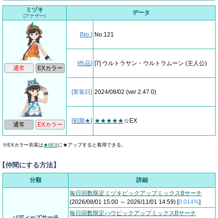
ミヅキ
データ
(アナザー)
[
No.
]
No.121
[
作品
]
[7] ウルトラサン・ウルトラムーン
(主人公)
[実装日]
2024/08/02
(ver 2.47.0)
[
初期★
]
★★★★★
☆EX
※EXカラー衣装は
★6EX
に★アップすると着用できる。
【仲間にする方法】
分類
詳細
毎日回数限定ミヅキピックアップミックスBサーチ
(2026/08/01 15:00 ～ 2026/11/01 14:59) [
0.014%
]
毎日回数限定ハウピックアップミックスBサーチ
バディーズサーチ