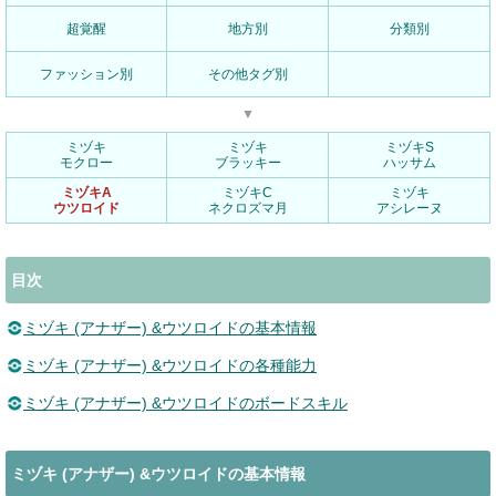
超覚醒
地方別
分類別
ファッション別
その他タグ別
▼
ミヅキ
ミヅキ
ミヅキS
モクロー
ブラッキー
ハッサム
ミヅキA
ミヅキC
ミヅキ
ウツロイド
ネクロズマ月
アシレーヌ
目次
ミヅキ (アナザー) &ウツロイドの基本情報
ミヅキ (アナザー) &ウツロイドの各種能力
ミヅキ (アナザー) &ウツロイドのボードスキル
ミヅキ (アナザー) &ウツロイドの基本情報