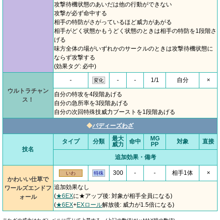
攻撃待機状態のあいだは他の行動ができない
攻撃が必ず命中する
相手の特防がさがっているほど威力があがる
相手がどく状態かもうどく状態のときは相手の特防を1段階さ
げる
味方全体の場がいずれかのサークルのときは攻撃待機状態に
ならず攻撃する
(効果タグ: 必中)
-
-
-
1/1
自分
×
変化
ウルトラチャン
自分の特攻を4段階あげる
ス！
自分の急所率を3段階あげる
自分の次回特殊技威力ブーストを1段階あげる
◆
バディーズわざ
最大
MG
タイプ
分類
命中
対象
直接
威力
PP
技名
追加効果・備考
300
-
-
相手1体
×
いわ
特殊
かわいい仕草で
追加効果なし
ワールズエンドフ
(
★6EX
に★アップ後: 対象が相手全員になる)
ォール
(
★6EX
+
EXロール
解放後: 威力が1.5倍になる)