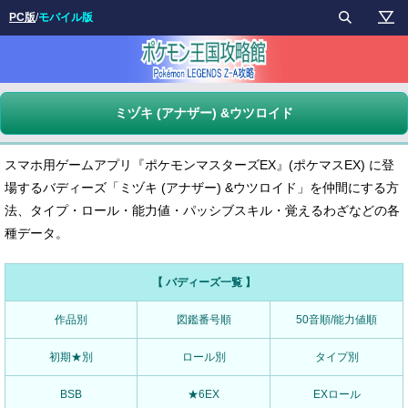
PC版
/
モバイル版
ミヅキ (アナザー) &ウツロイド
スマホ用ゲームアプリ『ポケモンマスターズEX』(ポケマスEX) に登
場するバディーズ「ミヅキ (アナザー) &ウツロイド」を仲間にする方
法、タイプ・ロール・能力値・パッシブスキル・覚えるわざなどの各
種データ。
【 バディーズ一覧 】
作品別
図鑑番号順
50音順/能力値順
初期★別
ロール別
タイプ別
BSB
★6EX
EXロール