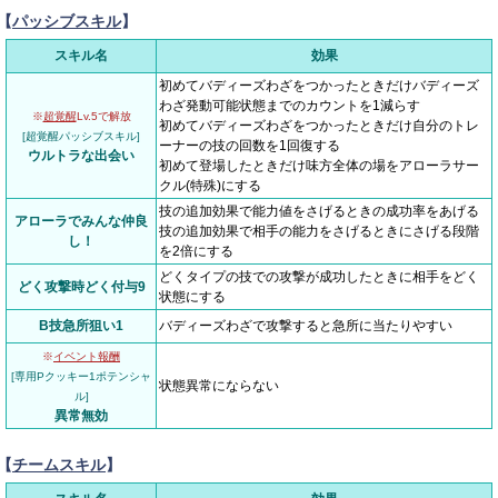
【
パッシブスキル
】
スキル名
効果
初めてバディーズわざをつかったときだけバディーズ
わざ発動可能状態までのカウントを1減らす
※
超覚醒
Lv.5で解放
初めてバディーズわざをつかったときだけ自分のトレ
[超覚醒パッシブスキル]
ーナーの技の回数を1回復する
ウルトラな出会い
初めて登場したときだけ味方全体の場をアローラサー
クル(特殊)にする
技の追加効果で能力値をさげるときの成功率をあげる
アローラでみんな仲良
技の追加効果で相手の能力をさげるときにさげる段階
し！
を2倍にする
どくタイプの技での攻撃が成功したときに相手をどく
どく攻撃時どく付与9
状態にする
B技急所狙い1
バディーズわざで攻撃すると急所に当たりやすい
※
イベント報酬
[専用Pクッキー1ポテンシャ
状態異常にならない
ル]
異常無効
【
チームスキル
】