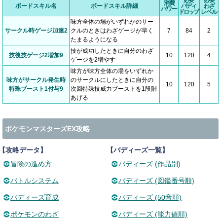
消費
ボードスキル名
ボードスキル詳細
バディ
わざ
パワー
ドロップ
レベル
味方全体の場がいずれかのサー
サークル時ゲージ加速2
クルのときはわざゲージが早く
7
84
2
たまるようになる
技が成功したときに自分のわざ
技後技ゲージ2増加9
10
120
4
ゲージを2増やす
味方が味方全体の場をいずれか
味方がサークル発生時
のサークルにしたときに自分の
10
120
5
特殊ブースト1付与9
次回特殊技威力ブーストを1段階
あげる
ポケモンマスターズEX攻略
【攻略データ】
【バディーズ一覧】
冒険の進め方
バディーズ (作品別)
バトルシステム
バディーズ (図鑑番号順)
バディーズ育成
バディーズ (50音順)
ポケモンのわざ
バディーズ (能力値順)