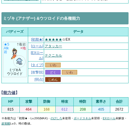
ミヅキ (アナザー) &ウツロイドの各種能力
バディーズ
データ
[
初期★
]
★★★★★
☆EX
★5
†毒岩
[
ロール
]
アタッカー
Atk
×地
岩
[
EXロー
テクニカル
ル
]
[
タイプ
]
いわ
ミヅキA
[攻撃技]
どく
いわ
ウツロイド
[弱点]
じめん
【
能力値
】
HP
攻撃
防御
特攻
特防
素早さ
合計
815
464
168
612
208
405
2672
※各能力は「初期★・Lv.200(MAX)・
のびしろ
未使用・
ボードスキル
未習得・
EXロール
未解放・
超覚醒
Lv.0」時の数値。