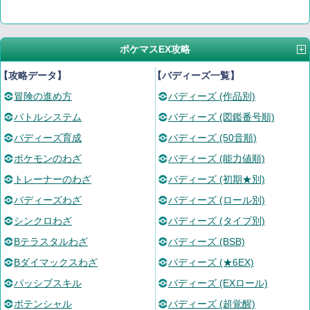
ポケマスEX攻略
【攻略データ】
【バディーズ一覧】
冒険の進め方
バディーズ (作品別)
バトルシステム
バディーズ (図鑑番号順)
バディーズ育成
バディーズ (50音順)
ポケモンのわざ
バディーズ (能力値順)
トレーナーのわざ
バディーズ (初期★別)
バディーズわざ
バディーズ (ロール別)
シンクロわざ
バディーズ (タイプ別)
Bテラスタルわざ
バディーズ (BSB)
Bダイマックスわざ
バディーズ (★6EX)
パッシブスキル
バディーズ (EXロール)
ポテンシャル
バディーズ (超覚醒)