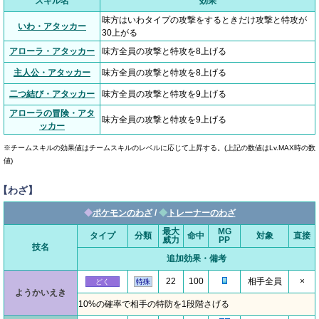
スキル名
効果
味方はいわタイプの攻撃をするときだけ攻撃と特攻が
いわ・アタッカー
30上がる
アローラ・アタッカー
味方全員の攻撃と特攻を8上げる
主人公・アタッカー
味方全員の攻撃と特攻を8上げる
二つ結び・アタッカー
味方全員の攻撃と特攻を9上げる
アローラの冒険・アタ
味方全員の攻撃と特攻を9上げる
ッカー
※チームスキルの効果値はチームスキルのレベルに応じて上昇する。(上記の数値はLv.MAX時の数
値)
【わざ】
◆
ポケモンのわざ
/
◆
トレーナーのわざ
最大
MG
タイプ
分類
命中
対象
直接
威力
PP
技名
追加効果・備考
22
100
相手全員
×
どく
特殊
ようかいえき
10%の確率で相手の特防を1段階さげる