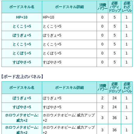
必要
必要
消費
ボードスキル名
ボードスキル詳細
バディ
わざ
パワー
ドロップ
レベル
HP+10
HP+10
0
5
1
とくこう+5
とくこう+5
0
5
1
ぼうぎょ+5
ぼうぎょ+5
0
5
1
とくこう+5
とくこう+5
0
5
1
とくぼう+5
とくぼう+5
0
5
1
すばやさ+5
すばやさ+5
0
5
1
【ボード左上のパネル】
必要
必要
消費
ボードスキル名
ボードスキル詳細
バディ
わざ
パワー
ドロップ
レベル
ぼうぎょ+5
ぼうぎょ+5
2
24
1
すばやさ+5
すばやさ+5
2
24
1
ホロウメテオビーム:
ホロウメテオビーム: 威力アップ
3
36
1
威力+2
+2
ホロウメテオビーム:
ホロウメテオビーム: 威力アップ
3
36
1
威力+2
+2