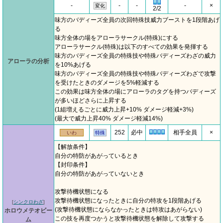
-
-
-
-
×
変化
2/2
味方のバディーズ全員の次回特殊技威力ブーストを1段階あげ
る
味方全体の場をアローラサークル(特殊)にする
アローラサークル(特殊)は以下のすべての効果を発揮する
味方のバディーズ全員の特殊技や特殊バディーズわざの威力
アローラの分析
を10%あげる
味方のバディーズ全員の特殊技や特殊バディーズわざで攻撃
を受けたときのダメージを5%軽減する
この効果は味方全体の場にアローラのタグを持つバディーズ
が多いほどさらに上昇する
(1組増えるごとに威力上昇+10% ダメージ軽減+3%)
(最大で威力上昇40% ダメージ軽減14%)
252
必中
相手全員
×
いわ
特殊
【解放条件】
自分の特防があがっているとき
【封印条件】
自分の特防があがっていないとき
攻撃待機状態になる
攻撃待機状態になったときに自分の特攻を1段階あげる
[
シンクロわざ
]
(攻撃待機状態にならなかったときは特攻はあがらない)
ホロウメテオビー
この技を再度つかうと攻撃待機状態を解除して攻撃する
ム