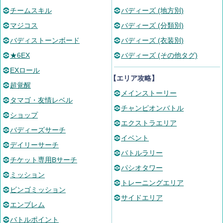
チームスキル
バディーズ (地方別)
マジコス
バディーズ (分類別)
バディストーンボード
バディーズ (衣装別)
★6EX
バディーズ (その他タグ)
EXロール
【エリア攻略】
超覚醒
メインストーリー
タマゴ・友情レベル
チャンピオンバトル
ショップ
エクストラエリア
バディーズサーチ
イベント
デイリーサーチ
バトルラリー
チケット専用Bサーチ
パシオタワー
ミッション
トレーニングエリア
ビンゴミッション
サイドエリア
エンブレム
バトルポイント