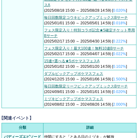
スA
(2025/08/18 15:00 ～ 2025/08/28 14:59) [
0.020%
]
毎日回数限定コウキピックアップミックスBサーチ
(2025/01/01 15:00 ～ 2025/05/01 14:59) [
0.018%
]
フェス限定入り！特別コラボ記念★5確定チケット専用
Bサーチ
(2025/02/17 15:00 ～ 2025/04/30 14:59) [
0.222%
]
フェス限定入り！最大100連！無料10連Bサーチ
(2025/02/17 15:00 ～ 2025/04/07 14:59) [
0.022%
]
15連+選べる★5ポケマスフェスA
(2025/01/02 15:00 ～ 2025/01/20 14:59) [
0.102%
]
ダブルピックアップポケマスフェス
(2024/12/25 15:00 ～ 2025/01/06 14:59) [
1.500%
]
毎日回数限定リーフピックアップミックスBサーチ
(2024/09/01 15:00 ～ 2025/01/01 14:59) [
0.020%
]
ミヅキピックアップポケマスフェス
(2024/08/02 15:00 ～ 2024/08/26 14:59) [
2.000%
]
【関連イベント】
分類
詳細
バディーズエピソード
仲間にすると「とある日のミヅキ」が解放