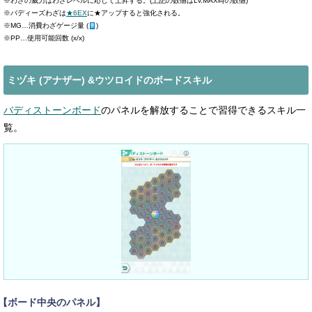
※わざの威力はわざレベルに応じて上昇する。(上記の数値はLv.MAX時の数値)
※バディーズわざは
★6EX
に★アップすると強化される。
※MG…消費わざゲージ量 (
)
※PP…使用可能回数 (x/x)
ミヅキ (アナザー) &ウツロイドのボードスキル
バディストーンボード
のパネルを解放することで習得できるスキル一
覧。
【ボード中央のパネル】