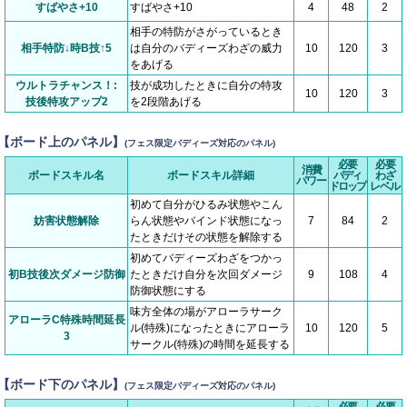
すばやさ+10
すばやさ+10
4
48
2
相手の特防がさがっているとき
相手特防↓時B技↑5
は自分のバディーズわざの威力
10
120
3
をあげる
ウルトラチャンス！:
技が成功したときに自分の特攻
10
120
3
技後特攻アップ2
を2段階あげる
【ボード上のパネル】
(フェス限定バディーズ対応のパネル)
必要
必要
消費
ボードスキル名
ボードスキル詳細
バディ
わざ
パワー
ドロップ
レベル
初めて自分がひるみ状態やこん
妨害状態解除
らん状態やバインド状態になっ
7
84
2
たときだけその状態を解除する
初めてバディーズわざをつかっ
初B技後次ダメージ防御
たときだけ自分を次回ダメージ
9
108
4
防御状態にする
味方全体の場がアローラサーク
アローラC特殊時間延長
ル(特殊)になったときにアローラ
10
120
5
3
サークル(特殊)の時間を延長する
【ボード下のパネル】
(フェス限定バディーズ対応のパネル)
必要
必要