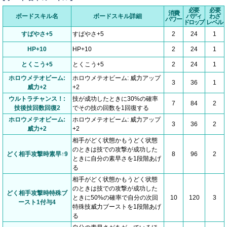
必要
必要
消費
ボードスキル名
ボードスキル詳細
バディ
わざ
パワー
ドロップ
レベル
すばやさ+5
すばやさ+5
2
24
1
HP+10
HP+10
2
24
1
とくこう+5
とくこう+5
2
24
1
ホロウメテオビーム:
ホロウメテオビーム: 威力アップ
3
36
1
威力+2
+2
ウルトラチャンス！:
技が成功したときに30%の確率
7
84
2
技後技回数回復2
でその技の回数を1回復する
ホロウメテオビーム:
ホロウメテオビーム: 威力アップ
3
36
2
威力+2
+2
相手がどく状態かもうどく状態
のときは技での攻撃が成功した
どく相手攻撃時素早↑9
8
96
2
ときに自分の素早さを1段階あげ
る
相手がどく状態かもうどく状態
のときは技での攻撃が成功した
どく相手攻撃時特殊ブ
ときに50%の確率で自分の次回
10
120
3
ースト1付与4
特殊技威力ブーストを1段階あげ
る