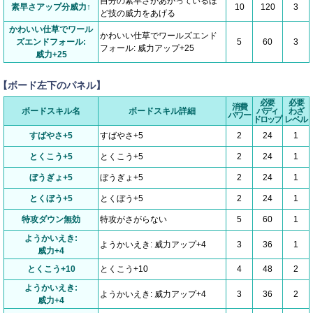
自分の素早さがあがっているほ
素早さアップ分威力↑
10
120
3
ど技の威力をあげる
かわいい仕草でワール
かわいい仕草でワールズエンド
ズエンドフォール:
5
60
3
フォール: 威力アップ+25
威力+25
【ボード左下のパネル】
必要
必要
消費
ボードスキル名
ボードスキル詳細
バディ
わざ
パワー
ドロップ
レベル
すばやさ+5
すばやさ+5
2
24
1
とくこう+5
とくこう+5
2
24
1
ぼうぎょ+5
ぼうぎょ+5
2
24
1
とくぼう+5
とくぼう+5
2
24
1
特攻ダウン無効
特攻がさがらない
5
60
1
ようかいえき:
ようかいえき: 威力アップ+4
3
36
1
威力+4
とくこう+10
とくこう+10
4
48
2
ようかいえき:
ようかいえき: 威力アップ+4
3
36
2
威力+4