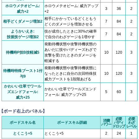
ホロウメテオビーム:
ホロウメテオビーム: 威力アップ
3
36
2
威力+2
+2
相手にかかっているどくともう
相手どくダメージ増加2
7
84
2
どくのダメージを増加させる
ようかいえき:
技が成功したときに30%の確率
7
84
2
技後技ゲージ増加2
で自分のわざゲージを1増やす
発動待機状態や攻撃待機状態の
あいだに技やバディーズわざで
待機時P技B技軽減5
10
120
3
攻撃を受けたときのダメージを
軽減する
発動待機状態や攻撃待機状態に
待機時特殊ブースト1付
なったときに自分の次回特殊技
10
120
3
与9
威力ブーストを1段階あげる
かわいい仕草でワール
かわいい仕草でワールズエンド
ズエンドフォール:
5
60
3
フォール: 威力アップ+25
威力+25
【ボード右上のパネル】
必要
必要
消費
ボードスキル名
ボードスキル詳細
バディ
わざ
パワー
ドロップ
レベル
とくこう+5
とくこう+5
2
24
1