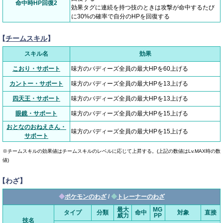
命中時HP回復2
効果タグに連続を持つ技のときは攻撃が命中するたび
に30%の確率で自分のHPを回復する
【
チームスキル
】
スキル名
効果
こおり・サポート
味方のバディーズ全員の最大HPを60上げる
カントー・サポート
味方のバディーズ全員の最大HPを13上げる
四天王・サポート
味方のバディーズ全員の最大HPを13上げる
眼鏡・サポート
味方のバディーズ全員の最大HPを15上げる
おとなのおねえさん・
味方のバディーズ全員の最大HPを15上げる
サポート
※チームスキルの効果値はチームスキルのレベルに応じて上昇する。(上記の数値はLv.MAX時の数
値)
【わざ】
◆
ポケモンのわざ
/
◆
トレーナーのわざ
最大
MG
タイプ
分類
命中
対象
直接
威力
PP
技名