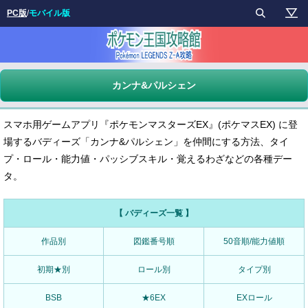
PC版
/
モバイル版
カンナ&パルシェン
スマホ用ゲームアプリ『ポケモンマスターズEX』(ポケマスEX) に登
場するバディーズ「カンナ&パルシェン」を仲間にする方法、タイ
プ・ロール・能力値・パッシブスキル・覚えるわざなどの各種デー
タ。
【 バディーズ一覧 】
作品別
図鑑番号順
50音順/能力値順
初期★別
ロール別
タイプ別
BSB
★6EX
EXロール