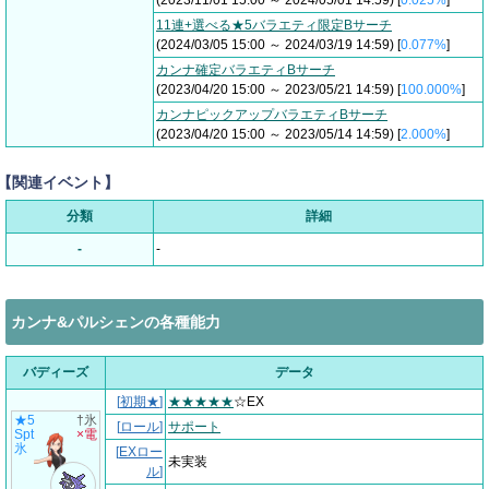
(2023/11/01 15:00 ～ 2024/05/01 14:59) [
0.025%
]
11連+選べる★5バラエティ限定Bサーチ
(2024/03/05 15:00 ～ 2024/03/19 14:59) [
0.077%
]
カンナ確定バラエティBサーチ
(2023/04/20 15:00 ～ 2023/05/21 14:59) [
100.000%
]
カンナピックアップバラエティBサーチ
(2023/04/20 15:00 ～ 2023/05/14 14:59) [
2.000%
]
【関連イベント】
分類
詳細
-
-
カンナ&パルシェンの各種能力
バディーズ
データ
[
初期★
]
★★★★★
☆EX
★5
†氷
[
ロール
]
サポート
Spt
×電
氷
[
EXロー
未実装
ル
]