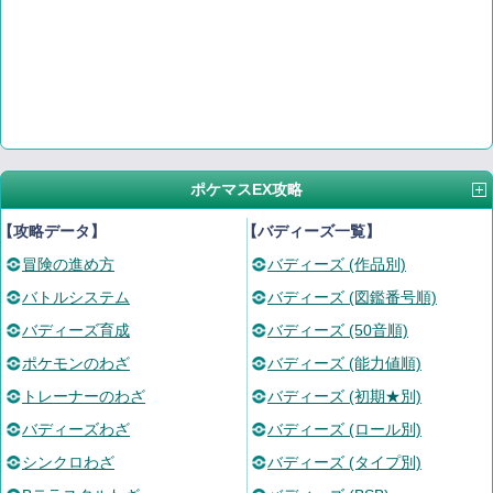
ポケマスEX攻略
【攻略データ】
【バディーズ一覧】
冒険の進め方
バディーズ (作品別)
バトルシステム
バディーズ (図鑑番号順)
バディーズ育成
バディーズ (50音順)
ポケモンのわざ
バディーズ (能力値順)
トレーナーのわざ
バディーズ (初期★別)
バディーズわざ
バディーズ (ロール別)
シンクロわざ
バディーズ (タイプ別)