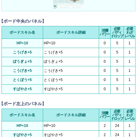
【ボード中央のパネル】
必要
必要
消費
ボードスキル名
ボードスキル詳細
バディ
わざ
パワー
ドロップ
レベル
HP+10
HP+10
0
5
1
こうげき+5
こうげき+5
0
5
1
ぼうぎょ+5
ぼうぎょ+5
0
5
1
こうげき+5
こうげき+5
0
5
1
とくぼう+5
とくぼう+5
0
5
1
すばやさ+5
すばやさ+5
0
5
1
【ボード左上のパネル】
必要
必要
消費
ボードスキル名
ボードスキル詳細
バディ
わざ
パワー
ドロップ
レベル
HP+10
HP+10
2
24
1
すばやさ+5
すばやさ+5
2
24
1