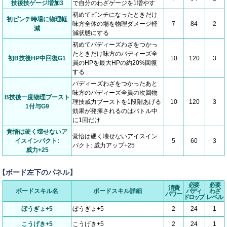
技後技ゲージ増加3
で自分のわざゲージを1増やす
初めてピンチになったときだけ
初ピンチ時場に物理軽
味方全体の場を物理ダメージ軽
7
84
2
減
減状態にする
初めてバディーズわざをつかっ
たときだけ味方のバディーズ全
初B技後HP中回復G1
10
120
3
員のHPを最大HPの約20%回復
する
バディーズわざをつかったあと
味方のバディーズ全員の次回物
B技後一度物理ブースト
理技威力ブーストを1段階あげる
10
120
3
1付与G9
効果が発揮されるのはバトル中
に1回だけ
覚悟は硬く壊せないア
覚悟は硬く壊せないアイスイン
イスインパクト:
5
60
3
パクト: 威力アップ+25
威力+25
【ボード左下のパネル】
必要
必要
消費
ボードスキル名
ボードスキル詳細
バディ
わざ
パワー
ドロップ
レベル
ぼうぎょ+5
ぼうぎょ+5
2
24
1
こうげき+5
こうげき+5
2
24
1