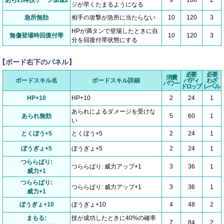
ジが早くたまるようになる
急所無効
相手の攻撃が急所に当たらない
10
120
3
HPが満タンで登場したときに自
無傷登場時回復付帯
10
120
3
分を回復付帯状態にする
【ボード右下のパネル】
必要
必要
消費
ボードスキル名
ボードスキル詳細
バディ
わざ
パワー
ドロップ
レベル
HP+10
HP+10
2
24
1
あられによるダメージを受けな
あられ無効
5
60
1
い
とくぼう+5
とくぼう+5
2
24
1
ぼうぎょ+5
ぼうぎょ+5
2
24
1
つららばり:
つららばり: 威力アップ+1
3
36
1
威力+1
つららばり:
つららばり: 威力アップ+1
3
36
1
威力+1
ぼうぎょ+10
ぼうぎょ+10
4
48
2
まもる:
技が成功したときに40%の確率
7
84
2