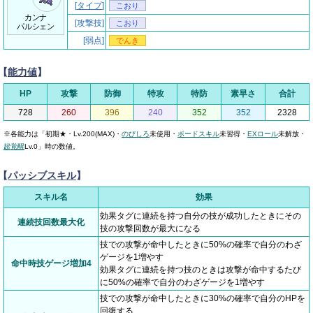
[
タイプ
]
こおり
カンナ
[攻撃技]
こおり
パルシェン
[弱点]
でんき
【
能力値
】
HP
攻撃
防御
特攻
特防
素早さ
合計
728
260
396
240
352
352
2328
※各能力は「初期★・Lv.200(MAX)・
のびしろ
未使用・
ボードスキル
未習得・
EXロール
未解放・
超覚醒
Lv.0」時の数値。
【
パッシブスキル
】
スキル名
効果
効果タグに連続を持つ自分の技が成功したときにその
連続技回数最大化
技の攻撃回数が最大になる
技での攻撃が命中したときに50%の確率で自分のわざ
ゲージを1増やす
命中時技ゲージ増加4
効果タグに連続を持つ技のときは攻撃が命中するたび
に50%の確率で自分のわざゲージを1増やす
技での攻撃が命中したときに30%の確率で自分のHPを
回復する