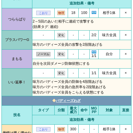
追加効果・備考
18
100
相手1体
×
こおり
物理
つららばり
2～5回のあいだ相手に連続で攻撃する
(効果タグ: 連続)
-
-
-
2/2
味方全員
×
変化
プラスパワーG
味方のバディーズ全員の攻撃を2段階あげる
-
-
自分
×
ノーマル
変化
1/1
まもる
自分を次回ダメージ防御状態にする
-
-
-
1/1
味方全員
×
変化
味方のバディーズ全員の防御を4段階あげる
いい返事！
味方のバディーズ全員の急所率を2段階あげる
味方のバディーズ全員をこらえる状態にする
◆
バディーズわざ
最大
MG
タイプ
分類
命中
対象
直接
威力
PP
技名
追加効果・備考
300
-
-
相手1体
×
こおり
物理