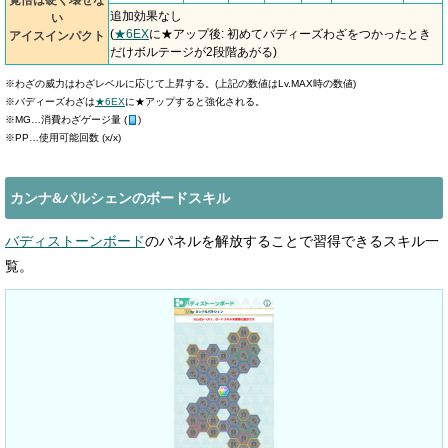
覚悟は硬く壊せな
追加効果なし
い
(
★6EX
に★アップ後: 初めてバディーズわざをつかったとき
アイスインパクト
だけボルテージが2段階あがる)
※わざの威力はわざレベルに応じて上昇する。(上記の数値はLv.MAX時の数値)
※バディーズわざは
★6EX
に★アップすると強化される。
※MG…消費わざゲージ量 (
)
※PP…使用可能回数 (x/x)
カンナ&パルシェンのボードスキル
バディストーンボード
のパネルを解放することで習得できるスキル一
覧。