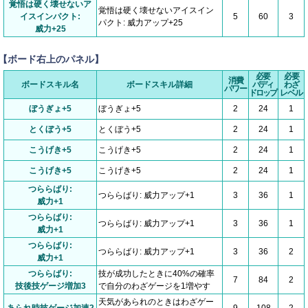
覚悟は硬く壊せないア
覚悟は硬く壊せないアイスイン
イスインパクト:
5
60
3
パクト: 威力アップ+25
威力+25
【ボード右上のパネル】
必要
必要
消費
ボードスキル名
ボードスキル詳細
バディ
わざ
パワー
ドロップ
レベル
ぼうぎょ+5
ぼうぎょ+5
2
24
1
とくぼう+5
とくぼう+5
2
24
1
こうげき+5
こうげき+5
2
24
1
こうげき+5
こうげき+5
2
24
1
つららばり:
つららばり: 威力アップ+1
3
36
1
威力+1
つららばり:
つららばり: 威力アップ+1
3
36
1
威力+1
つららばり:
つららばり: 威力アップ+1
3
36
2
威力+1
つららばり:
技が成功したときに40%の確率
7
84
2
技後技ゲージ増加3
で自分のわざゲージを1増やす
天気があられのときはわざゲー
あられ時技ゲージ加速2
9
108
2