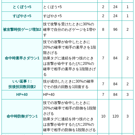
とくぼう+5
とくぼう+5
2
24
1
すばやさ+5
すばやさ+5
2
24
1
技で攻撃を受けたときに30%の
被攻撃時技ゲージ増加2
確率で自分のわざゲージを1増や
8
96
2
す
技での攻撃が命中したときに
20%の確率で相手の素早さを1段
階さげる
命中時素早さダウン1
効果タグに連続を持つ技のとき
7
84
2
は攻撃が命中するたびに20%の
確率で相手の素早さを1段階さげ
る
いい返事！:
技が成功したときに30%の確率
7
84
2
技後技回数回復2
でその技の回数を1回復する
HP+40
HP+40
7
84
3
技での攻撃が命中したときに
20%の確率で相手の防御を1段階
さげる
命中時防御ダウン1
10
120
3
効果タグに連続を持つ技のとき
は攻撃が命中するたびに20%の
確率で相手の防御を1段階さげる