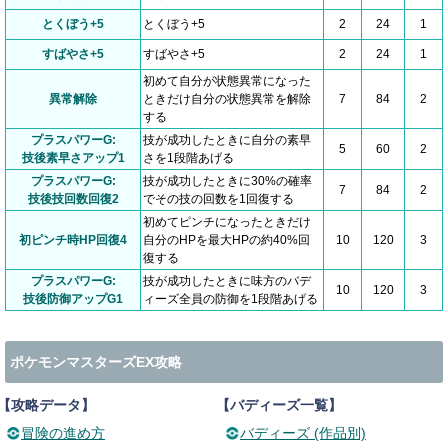
とくぼう+5
とくぼう+5
2
24
1
すばやさ+5
すばやさ+5
2
24
1
初めて自分が状態異常になった
異常解除
ときだけ自分の状態異常を解除
7
84
2
する
プラスパワーG:
技が成功したときに自分の素早
5
60
2
技後素早さアップ1
さを1段階あげる
プラスパワーG:
技が成功したときに30%の確率
7
84
2
技後技回数回復2
でその技の回数を1回復する
初めてピンチになったときだけ
初ピンチ時HP回復4
自分のHPを最大HPの約40%回
10
120
3
復する
プラスパワーG:
技が成功したときに味方のバデ
10
120
3
技後防御アップG1
ィーズ全員の防御を1段階あげる
ポケモンマスターズEX攻略
【攻略データ】
【バディーズ一覧】
冒険の進め方
バディーズ (作品別)