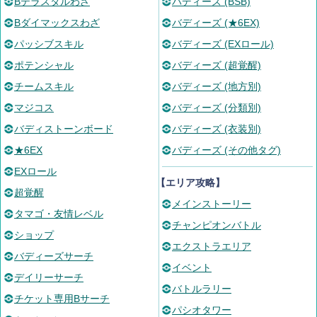
Bテラスタルわざ
バディーズ (BSB)
Bダイマックスわざ
バディーズ (★6EX)
パッシブスキル
バディーズ (EXロール)
ポテンシャル
バディーズ (超覚醒)
チームスキル
バディーズ (地方別)
マジコス
バディーズ (分類別)
バディストーンボード
バディーズ (衣装別)
★6EX
バディーズ (その他タグ)
EXロール
【エリア攻略】
超覚醒
メインストーリー
タマゴ・友情レベル
チャンピオンバトル
ショップ
エクストラエリア
バディーズサーチ
イベント
デイリーサーチ
バトルラリー
チケット専用Bサーチ
パシオタワー