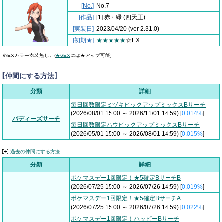
[
No.
]
No.7
[
作品
]
[1] 赤・緑
(四天王)
[実装日]
2023/04/20
(ver 2.31.0)
[
初期★
]
★★★★★
☆EX
※EXカラー衣装無し。(
★6EX
には★アップ可能)
【仲間にする方法】
分類
詳細
毎日回数限定ミヅキピックアップミックスBサーチ
(2026/08/01 15:00 ～ 2026/11/01 14:59) [
0.014%
]
バディーズサーチ
毎日回数限定ハウピックアップミックスBサーチ
(2026/05/01 15:00 ～ 2026/08/01 14:59) [
0.015%
]
過去の仲間にする方法
分類
詳細
ポケマスデー1回限定！★5確定BサーチB
(2026/07/25 15:00 ～ 2026/07/26 14:59) [
0.019%
]
ポケマスデー1回限定！★5確定BサーチA
(2026/07/25 15:00 ～ 2026/07/26 14:59) [
0.022%
]
ポケマスデー1回限定！ハッピーBサーチ