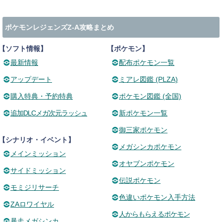
ポケモンレジェンズZ-A攻略まとめ
【ソフト情報】
【ポケモン】
最新情報
配布ポケモン一覧
アップデート
ミアレ図鑑 (PLZA)
購入特典・予約特典
ポケモン図鑑 (全国)
追加DLCメガ次元ラッシュ
新ポケモン一覧
御三家ポケモン
【シナリオ・イベント】
メガシンカポケモン
メインミッション
オヤブンポケモン
サイドミッション
伝説ポケモン
モミジリサーチ
色違いポケモン入手方法
ZAロワイヤル
人からもらえるポケモン
暴走メガシンカ