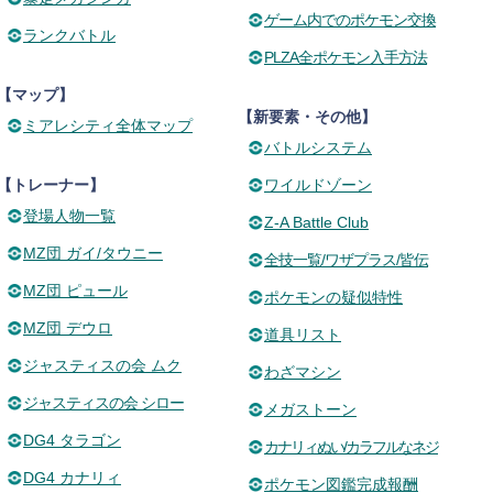
ゲーム内でのポケモン交換
ランクバトル
PLZA全ポケモン入手方法
【マップ】
【新要素・その他】
ミアレシティ全体マップ
バトルシステム
【トレーナー】
ワイルドゾーン
登場人物一覧
Z-A Battle Club
MZ団 ガイ/タウニー
全技一覧/ワザプラス/皆伝
MZ団 ピュール
ポケモンの疑似特性
MZ団 デウロ
道具リスト
ジャスティスの会 ムク
わざマシン
ジャスティスの会 シロー
メガストーン
DG4 タラゴン
カナリィぬい/カラフルなネジ
DG4 カナリィ
ポケモン図鑑完成報酬