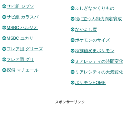
サビ組 ジプソ
ふしぎなおくりもの
サビ組 カラスバ
役に立つ人/能力判定/育成
MSBC ハルジオ
なかよし度
MSBC ユカリ
ポケモンのサイズ
フレア団 グリーズ
種族値変更ポケモン
フレア団 グリ
ミアレシティの時間変化
探偵 マチエール
ミアレシティの天気変化
ポケモンHOME
スポンサーリンク