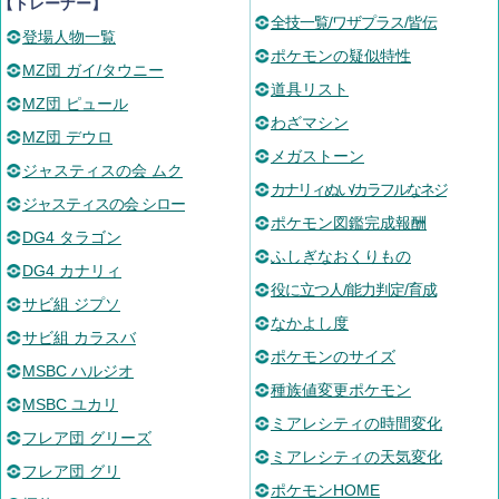
【トレーナー】
全技一覧/ワザプラス/皆伝
登場人物一覧
ポケモンの疑似特性
MZ団 ガイ/タウニー
道具リスト
MZ団 ピュール
わざマシン
MZ団 デウロ
メガストーン
ジャスティスの会 ムク
カナリィぬい/カラフルなネジ
ジャスティスの会 シロー
ポケモン図鑑完成報酬
DG4 タラゴン
ふしぎなおくりもの
DG4 カナリィ
役に立つ人/能力判定/育成
サビ組 ジプソ
なかよし度
サビ組 カラスバ
ポケモンのサイズ
MSBC ハルジオ
種族値変更ポケモン
MSBC ユカリ
ミアレシティの時間変化
フレア団 グリーズ
ミアレシティの天気変化
フレア団 グリ
ポケモンHOME