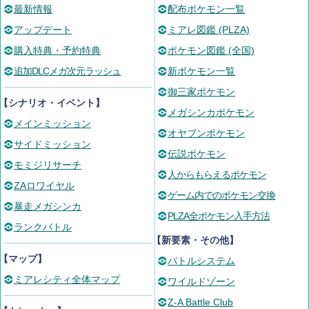
最新情報
配布ポケモン一覧
アップデート
ミアレ図鑑 (PLZA)
購入特典・予約特典
ポケモン図鑑 (全国)
追加DLCメガ次元ラッシュ
新ポケモン一覧
御三家ポケモン
【シナリオ・イベント】
メガシンカポケモン
メインミッション
オヤブンポケモン
サイドミッション
伝説ポケモン
モミジリサーチ
人からもらえるポケモン
ZAロワイヤル
ゲーム内でのポケモン交換
暴走メガシンカ
PLZA全ポケモン入手方法
ランクバトル
【新要素・その他】
【マップ】
バトルシステム
ミアレシティ全体マップ
ワイルドゾーン
Z-A Battle Club