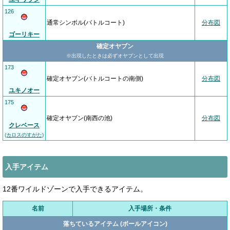
126
通常シンボル(バトルコート)
分布図
ゴーリキー
確定オヤブン
※出現したときは必ずオヤブンとして出現
173
確定オヤブン(バトルコートの南側)
分布図
ユキノオー
175
確定オヤブン(南西の池)
分布図
クレベース
(カロスのすがた)
入手アイテム
12番ワイルドゾーンで入手できるアイテム。
名前
入手場所・条件
落ちているアイテム (ボールアイコン)