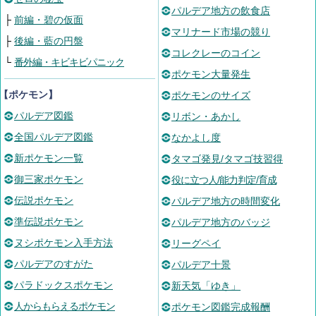
パルデア地方の飲食店
├
前編・碧の仮面
マリナード市場の競り
├
後編・藍の円盤
コレクレーのコイン
└
番外編・キビキビパニック
ポケモン大量発生
【ポケモン】
ポケモンのサイズ
パルデア図鑑
リボン・あかし
全国パルデア図鑑
なかよし度
新ポケモン一覧
タマゴ発見/タマゴ技習得
御三家ポケモン
役に立つ人/能力判定/育成
伝説ポケモン
パルデア地方の時間変化
準伝説ポケモン
パルデア地方のバッジ
ヌシポケモン入手方法
リーグペイ
パルデアのすがた
パルデア十景
パラドックスポケモン
新天気「ゆき」
人からもらえるポケモン
ポケモン図鑑完成報酬