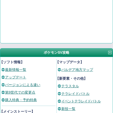
ポケモンSV攻略
【ソフト情報】
【マップデータ】
最新情報一覧
パルデア地方マップ
アップデート
【新要素・その他】
バージョンによる違い
テラスタル
第9世代での変更点
テラレイドバトル
購入特典・予約特典
イベントテラレイドバトル
新技一覧
【メインストーリー】