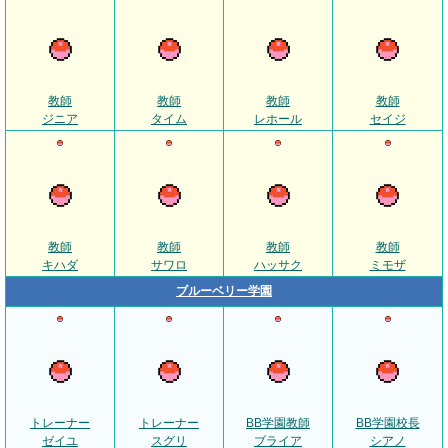
教師
教師
教師
教師
ジニア
タイム
レホール
セイジ
教師
教師
教師
教師
キハダ
サワロ
ハッサク
ミモザ
ブルーベリー学園
トレーナー
トレーナー
BB学園教師
BB学園校長
ゼイユ
スグリ
ブライア
シアノ