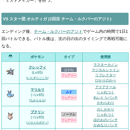
「ミストメイカー」を持つ。
VS スター団 オルティガ (2回目 チーム・ルクバーのアジト)
エンディング後、
チーム・ルクバーのアジト
でゲーム内の時間で1日1
回バトルできる。バトル後は、次の日の出のタイミングで再戦可能に
なる。
ポケモン
タイプ
使用技
ラスターカノン
クレッフィ
はがね
マジカルシャイン
(Lv.65)
リフレクター
フェアリー
[
いたずらごころ
]
ひかりのかべ
アクアテール
マリルリ
みず
じゃれつく
(♀Lv.65)
れいとうパンチ
フェアリー
[
ちからもち
]
かわらわり
のしかかり
プクリン
ノーマル
じゃれつく
(♀Lv.65)
ほのおのパンチ
フェアリー
[
メロメロボディ
]
かみなりパンチ