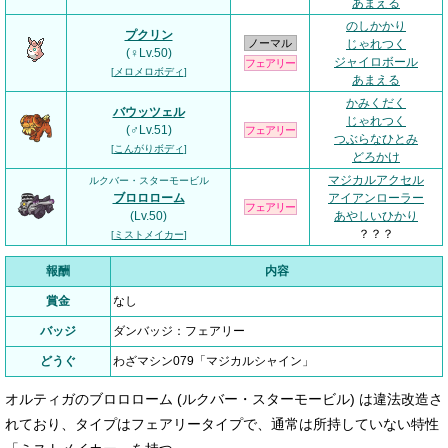
あまえる
のしかかり
プクリン
ノーマル
じゃれつく
(♀Lv.50)
ジャイロボール
フェアリー
[
メロメロボディ
]
あまえる
かみくだく
バウッツェル
じゃれつく
(♂Lv.51)
フェアリー
つぶらなひとみ
[
こんがりボディ
]
どろかけ
マジカルアクセル
ルクバー・スターモービル
ブロロローム
アイアンローラー
フェアリー
(Lv.50)
あやしいひかり
？？？
[
ミストメイカー
]
報酬
内容
賞金
なし
バッジ
ダンバッジ：フェアリー
どうぐ
わざマシン079「マジカルシャイン」
オルティガのブロロローム (ルクバー・スターモービル) は違法改造さ
れており、タイプはフェアリータイプで、通常は所持していない特性