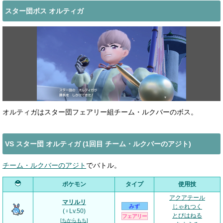
スター団ボス オルティガ
オルティガはスター団フェアリー組チーム・ルクバーのボス。
VS スター団 オルティガ (1回目 チーム・ルクバーのアジト)
チーム・ルクバーのアジト
でバトル。
ポケモン
タイプ
使用技
アクアテール
マリルリ
みず
じゃれつく
(♀Lv.50)
とびはねる
フェアリー
[
ちからもち
]