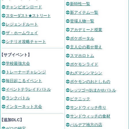
新特性一覧
チャンピオンロード
新アイテム一覧
スターダスト★ストリート
登場人物一覧
レジェンドルート
アカデミーと授業
ザ・ホームウェイ
ポケポータル
シナリオ攻略チャート
主人公の着せ替え
【サブイベント】
スマホロトム
学校最強大会
ポケモンライド
トレーナーチャレンジ
わざマシンマシン
毎日起こるイベント
ポケモンのおとしもの
イベントテラレイドバトル
レッツゴー/おまかせバトル
ランクバトル
ピクニック
インターネット大会
サンドウィッチ作り
サンドウィッチの食材
【追加DLC】
パルデア地方の店
ゼロの秘宝