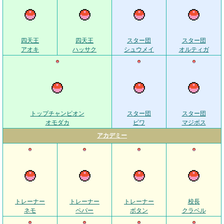
四天王
四天王
スター団
スター団
アオキ
ハッサク
シュウメイ
オルティガ
トップチャンピオン
スター団
スター団
オモダカ
ビワ
マジボス
アカデミー
トレーナー
トレーナー
トレーナー
校長
ネモ
ペパー
ボタン
クラベル