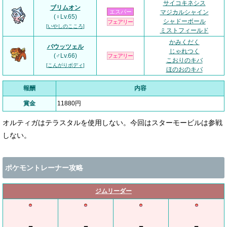
サイコキネシス
ブリムオン
エスパー
マジカルシャイン
(♀Lv.65)
シャドーボール
フェアリー
[
いやしのこころ
]
ミストフィールド
かみくだく
バウッツェル
じゃれつく
(♂Lv.66)
フェアリー
こおりのキバ
[
こんがりボディ
]
ほのおのキバ
報酬
内容
賞金
11880円
オルティガはテラスタルを使用しない。今回はスターモービルは参戦
しない。
ポケモントレーナー攻略
ジムリーダー