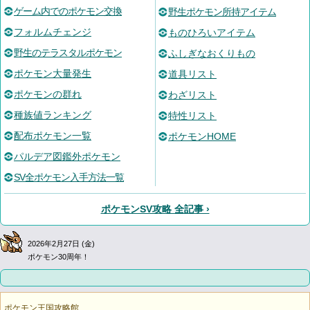
ゲーム内でのポケモン交換
野生ポケモン所持アイテム
フォルムチェンジ
ものひろいアイテム
野生のテラスタルポケモン
ふしぎなおくりもの
ポケモン大量発生
道具リスト
ポケモンの群れ
わざリスト
種族値ランキング
特性リスト
配布ポケモン一覧
ポケモンHOME
パルデア図鑑外ポケモン
SV全ポケモン入手方法一覧
ポケモンSV攻略 全記事 ›
2026年2月27日 (金)
ポケモン30周年！
ポケモン王国攻略館