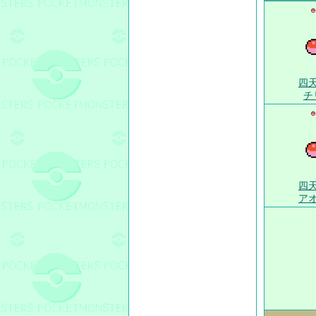
四
チ
四
ア