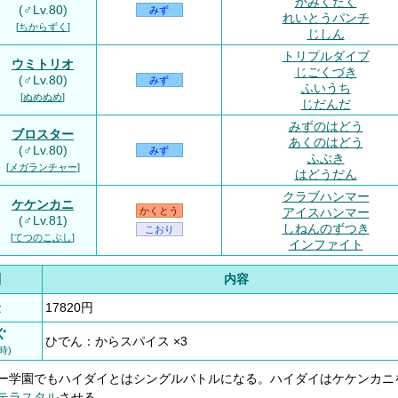
かみくだく
(♂Lv.80)
みず
れいとうパンチ
[
ちからずく
]
じしん
トリプルダイブ
ウミトリオ
じごくづき
(♂Lv.80)
みず
ふいうち
[
ぬめぬめ
]
じだんだ
みずのはどう
ブロスター
あくのはどう
(♂Lv.80)
みず
ふぶき
[
メガランチャー
]
はどうだん
クラブハンマー
ケケンカニ
アイスハンマー
かくとう
(♂Lv.81)
しねんのずつき
こおり
[
てつのこぶし
]
インファイト
酬
内容
金
17820円
ぐ
ひでん：からスパイス ×3
時)
ー学園でもハイダイとはシングルバトルになる。ハイダイはケケンカニ
テラスタル
させる。