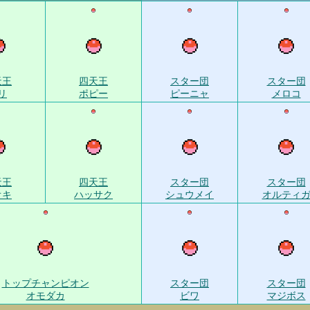
天王
四天王
スター団
スター団
リ
ポピー
ピーニャ
メロコ
天王
四天王
スター団
スター団
オキ
ハッサク
シュウメイ
オルティ
トップチャンピオン
スター団
スター団
オモダカ
ビワ
マジボス