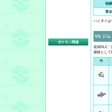
報
賞
ハイダイは
VS ジ
ポケモン関連
追加DLC「
講師として