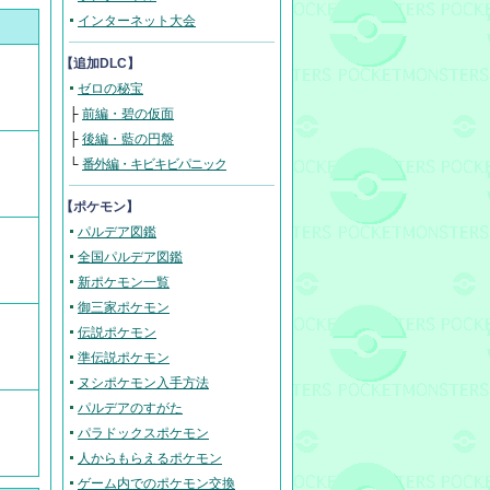
インターネット大会
【追加DLC】
ゼロの秘宝
├
前編・碧の仮面
├
後編・藍の円盤
└
番外編・キビキビパニック
【ポケモン】
パルデア図鑑
全国パルデア図鑑
新ポケモン一覧
御三家ポケモン
伝説ポケモン
準伝説ポケモン
ヌシポケモン入手方法
パルデアのすがた
パラドックスポケモン
人からもらえるポケモン
ゲーム内でのポケモン交換