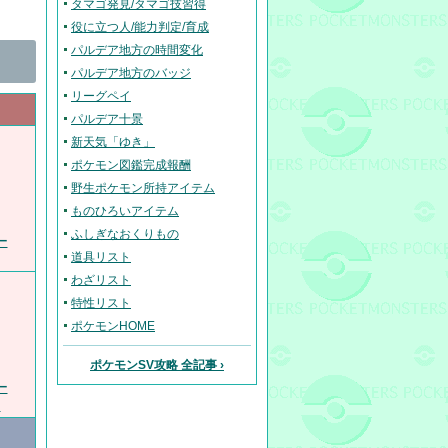
タマゴ発見/タマゴ技習得
役に立つ人/能力判定/育成
パルデア地方の時間変化
パルデア地方のバッジ
リーグペイ
パルデア十景
新天気「ゆき」
ポケモン図鑑完成報酬
野生ポケモン所持アイテム
ものひろいアイテム
ふしぎなおくりもの
ー
道具リスト
わざリスト
特性リスト
ポケモンHOME
ポケモンSV攻略 全記事 ›
ー
ャ