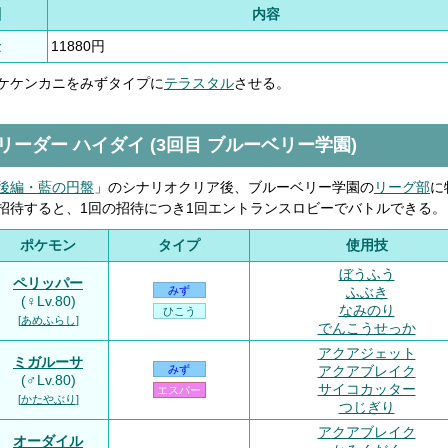
酬
内容
金
11880円
ケケンカニをみずタイプに
テラスタル
させる。
ムリーダー ハイダイ (3回目 ブルーベリー学園)
後編・藍の円盤
」のシナリオクリア後、ブルーベリー学園の
リーグ部
に
招待すると、1回の招待につき1回エントランスロビーでバトルできる。
ポケモン
タイプ
使用技
ぼうふう
ペリッパー
ふぶき
みず
(♀Lv.80)
なみのり
ひこう
[
あめふらし
]
でんこうせっか
アクアジェット
ミガルーサ
アクアブレイク
みず
(♂Lv.80)
サイコカッター
エスパー
[
かたやぶり
]
つじぎり
アクアブレイク
オーダイル