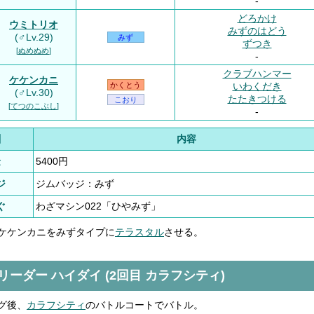
-
どろかけ
ウミトリオ
みずのはどう
(♂Lv.29)
みず
ずつき
[
ぬめぬめ
]
-
クラブハンマー
ケケンカニ
いわくだき
かくとう
(♂Lv.30)
たたきつける
こおり
[
てつのこぶし
]
-
酬
内容
金
5400円
ジ
ジムバッジ：みず
ぐ
わざマシン022「ひやみず」
ケケンカニをみずタイプに
テラスタル
させる。
ムリーダー ハイダイ (2回目 カラフシティ)
グ後、
カラフシティ
のバトルコートでバトル。