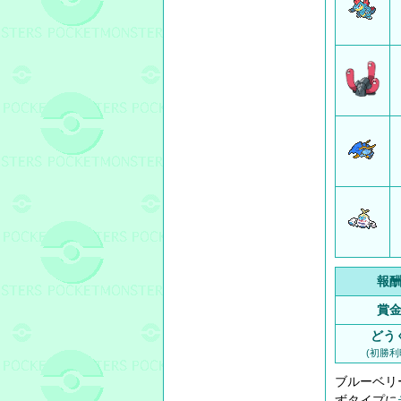
報
賞
どう
(初勝利
ブルーベリ
ずタイプに