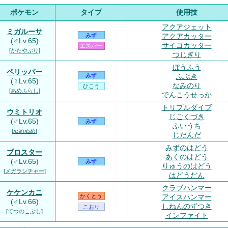
ポケモン
タイプ
使用技
アクアジェット
ミガルーサ
アクアカッター
みず
(♂Lv.65)
サイコカッター
エスパー
[
かたやぶり
]
つじぎり
ぼうふう
ペリッパー
ふぶき
みず
(♀Lv.65)
なみのり
ひこう
[
あめふらし
]
でんこうせっか
トリプルダイブ
ウミトリオ
じごくづき
(♂Lv.65)
みず
ふいうち
[
ぬめぬめ
]
じだんだ
みずのはどう
ブロスター
あくのはどう
(♂Lv.65)
みず
りゅうのはどう
[
メガランチャー
]
はどうだん
クラブハンマー
ケケンカニ
アイスハンマー
かくとう
(♂Lv.66)
しねんのずつき
こおり
[
てつのこぶし
]
インファイト