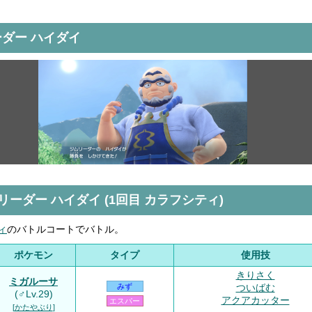
ダー ハイダイ
ムリーダー ハイダイ (1回目 カラフシティ)
ィ
のバトルコートでバトル。
ポケモン
タイプ
使用技
きりさく
ミガルーサ
ついばむ
みず
(♂Lv.29)
アクアカッター
エスパー
[
かたやぶり
]