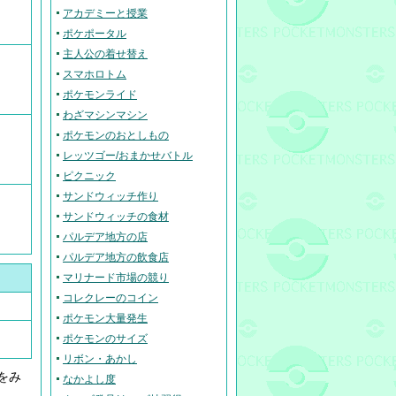
アカデミーと授業
ポケポータル
主人公の着せ替え
スマホロトム
ポケモンライド
わざマシンマシン
ポケモンのおとしもの
レッツゴー/おまかせバトル
ピクニック
サンドウィッチ作り
サンドウィッチの食材
パルデア地方の店
パルデア地方の飲食店
マリナード市場の競り
コレクレーのコイン
ポケモン大量発生
ポケモンのサイズ
リボン・あかし
をみ
なかよし度