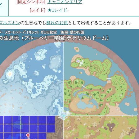
[固定シンボル]
キャニオンエリア
グ
[
レイド
]
★1レイド
ズルズキン
の生息地でも
群れのお供
として出現することがあります。