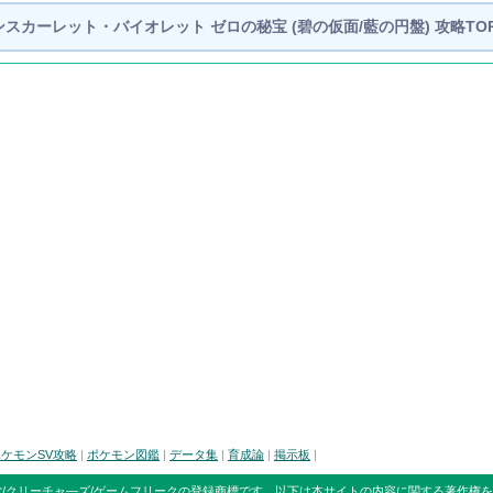
ンスカーレット・バイオレット ゼロの秘宝
(碧の仮面/藍の円盤) 攻略TOP
ケモンSV攻略
|
ポケモン図鑑
|
データ集
|
育成論
|
掲示板
|
/クリーチャ―ズ/ゲームフリークの登録商標です。
以下は本サイトの内容に関する著作権を