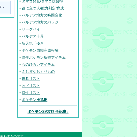
タマゴ発見/タマゴ技習得
 ›
役に立つ人/能力判定/育成
パルデア地方の時間変化
パルデア地方のバッジ
リーグペイ
パルデア十景
新天気「ゆき」
ポケモン図鑑完成報酬
野生ポケモン所持アイテム
ものひろいアイテム
ふしぎなおくりもの
道具リスト
わざリスト
特性リスト
ポケモンHOME
ポケモンSV攻略 全記事 ›
表わすものです。