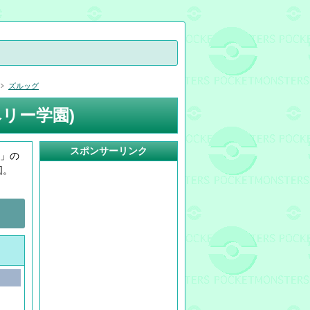
ズルッグ
リー学園)
スポンサーリンク
盤」の
図。