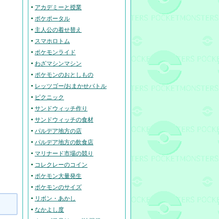
アカデミーと授業
ポケポータル
主人公の着せ替え
スマホロトム
ポケモンライド
わざマシンマシン
ポケモンのおとしもの
レッツゴー/おまかせバトル
ピクニック
サンドウィッチ作り
サンドウィッチの食材
パルデア地方の店
パルデア地方の飲食店
マリナード市場の競り
コレクレーのコイン
ポケモン大量発生
ポケモンのサイズ
リボン・あかし
なかよし度