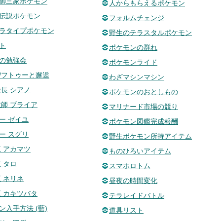
御三家ポケモン
人からもらえるポケモン
伝説ポケモン
フォルムチェンジ
ラタイプポケモン
野生のテラスタルポケモン
ト
ポケモンの群れ
の勉強会
ポケモンライド
/フトゥーと邂逅
わざマシンマシン
校長 シアノ
ポケモンのおとしもの
教師 ブライア
マリナード市場の競り
ー ゼイユ
ポケモン図鑑完成報酬
ー スグリ
野生ポケモン所持アイテム
王 アカマツ
ものひろいアイテム
 タロ
スマホロトム
王 ネリネ
昼夜の時間変化
王 カキツバタ
テラレイドバトル
ン入手方法 (藍)
道具リスト