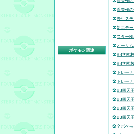
過去作の
過去作の
野生ステ
新エモー
スター団
オーリム
ポケモン関連
BB学園
BB学園
トレーナ
トレーナ
BB四天
BB四天王
BB四天
BB四天
全ポケモ