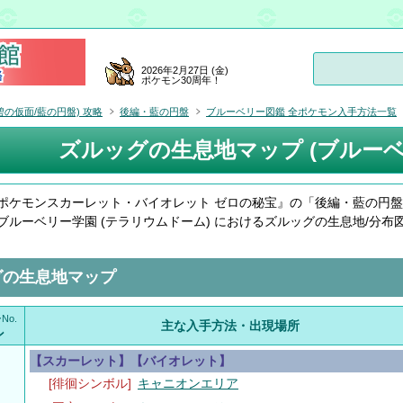
2026年2月27日 (金)
ポケモン30周年！
碧の仮面/藍の円盤) 攻略
後編・藍の円盤
ブルーベリー図鑑 全ポケモン入手方法一覧
ズルッグの生息地マップ (ブルーベ
『ポケモンスカーレット・バイオレット ゼロの秘宝』の「後編・藍の円
ブルーベリー学園 (テラリウムドーム) におけるズルッグの生息地/分布
グの生息地マップ
No.
主な入手方法・出現場所
ン
【スカーレット】【バイオレット】
[徘徊シンボル]
キャニオンエリア