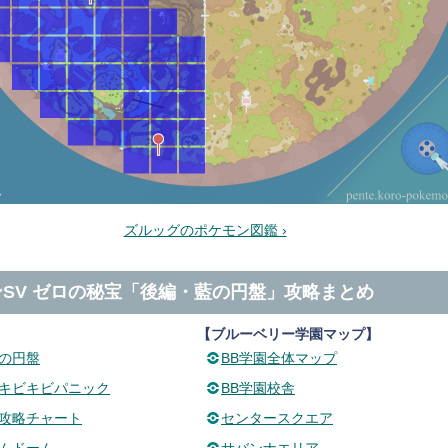
ズルッグのポケモン図鑑 ›
SV ゼロの秘宝「後編・藍の円盤」攻略まとめ
【ブルーベリー学園マップ】
の円盤
BB学園全体マップ
キビキビパニック
BB学園校舎
攻略チャート
センタースクエア