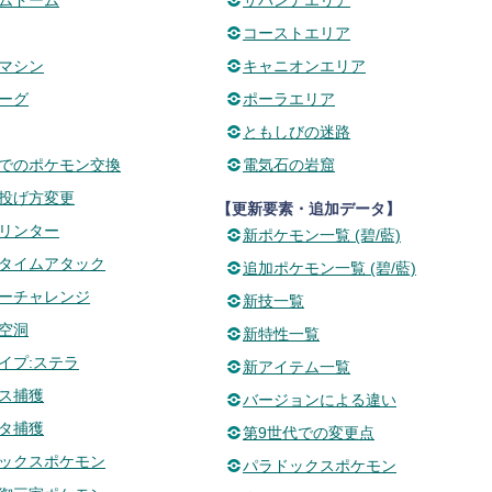
ムドーム
サバンナエリア
コーストエリア
マシン
キャニオンエリア
ーグ
ポーラエリア
ともしびの迷路
でのポケモン交換
電気石の岩窟
投げ方変更
【更新要素・追加データ】
リンター
新ポケモン一覧 (碧/藍)
タイムアタック
追加ポケモン一覧 (碧/藍)
ーチャレンジ
新技一覧
空洞
新特性一覧
イプ:ステラ
新アイテム一覧
ス捕獲
バージョンによる違い
タ捕獲
第9世代での変更点
ックスポケモン
パラドックスポケモン