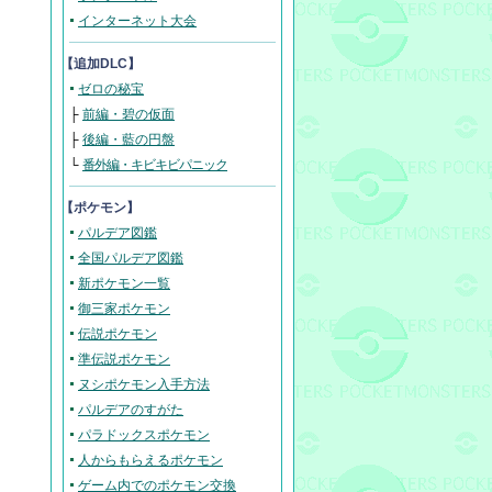
インターネット大会
【追加DLC】
ゼロの秘宝
├
前編・碧の仮面
├
後編・藍の円盤
└
番外編・キビキビパニック
【ポケモン】
パルデア図鑑
全国パルデア図鑑
新ポケモン一覧
御三家ポケモン
伝説ポケモン
準伝説ポケモン
ヌシポケモン入手方法
パルデアのすがた
パラドックスポケモン
人からもらえるポケモン
ゲーム内でのポケモン交換