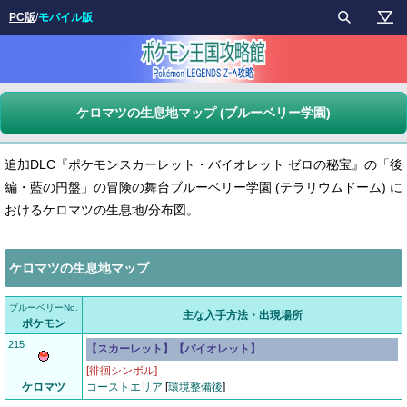
PC版
/
モバイル版
ケロマツの生息地マップ (ブルーベリー学園)
追加DLC『ポケモンスカーレット・バイオレット ゼロの秘宝』の「後
編・藍の円盤」の冒険の舞台ブルーベリー学園 (テラリウムドーム) に
おけるケロマツの生息地/分布図。
ケロマツの生息地マップ
ブルーベリーNo.
主な入手方法・出現場所
ポケモン
215
【スカーレット】【バイオレット】
[徘徊シンボル]
ケロマツ
コーストエリア
[
環境整備後
]