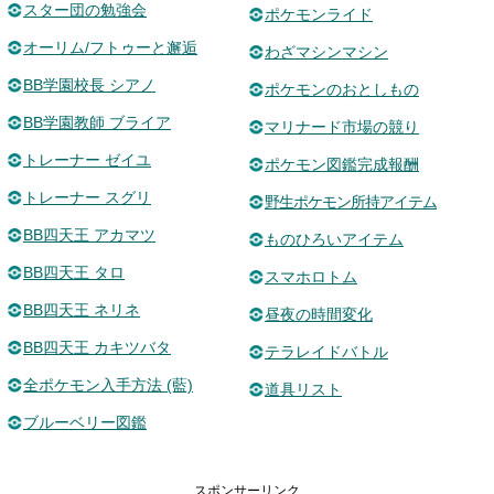
スター団の勉強会
ポケモンライド
オーリム/フトゥーと邂逅
わざマシンマシン
BB学園校長 シアノ
ポケモンのおとしもの
BB学園教師 ブライア
マリナード市場の競り
トレーナー ゼイユ
ポケモン図鑑完成報酬
トレーナー スグリ
野生ポケモン所持アイテム
BB四天王 アカマツ
ものひろいアイテム
BB四天王 タロ
スマホロトム
BB四天王 ネリネ
昼夜の時間変化
BB四天王 カキツバタ
テラレイドバトル
全ポケモン入手方法 (藍)
道具リスト
ブルーベリー図鑑
スポンサーリンク