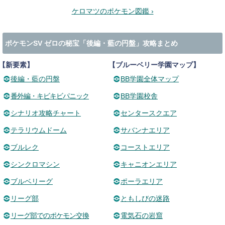
ケロマツのポケモン図鑑 ›
ポケモンSV ゼロの秘宝「後編・藍の円盤」攻略まとめ
【新要素】
【ブルーベリー学園マップ】
後編・藍の円盤
BB学園全体マップ
番外編・キビキビパニック
BB学園校舎
シナリオ攻略チャート
センタースクエア
テラリウムドーム
サバンナエリア
ブルレク
コーストエリア
シンクロマシン
キャニオンエリア
ブルベリーグ
ポーラエリア
リーグ部
ともしびの迷路
リーグ部でのポケモン交換
電気石の岩窟