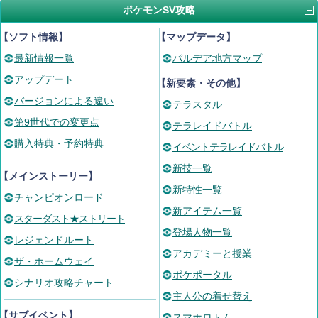
ポケモンSV攻略
【ソフト情報】
【マップデータ】
最新情報一覧
パルデア地方マップ
アップデート
【新要素・その他】
バージョンによる違い
テラスタル
第9世代での変更点
テラレイドバトル
購入特典・予約特典
イベントテラレイドバトル
新技一覧
【メインストーリー】
新特性一覧
チャンピオンロード
新アイテム一覧
スターダスト★ストリート
登場人物一覧
レジェンドルート
アカデミーと授業
ザ・ホームウェイ
ポケポータル
シナリオ攻略チャート
主人公の着せ替え
【サブイベント】
スマホロトム