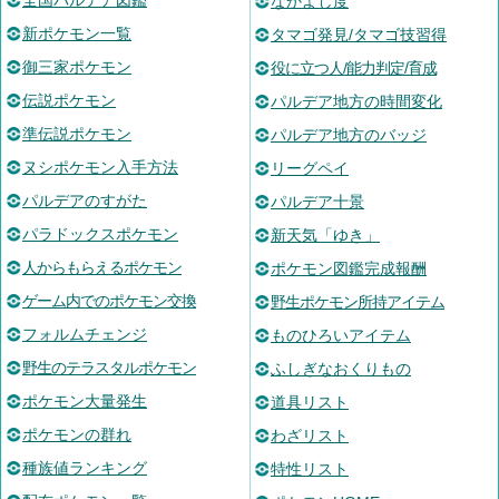
全国パルデア図鑑
なかよし度
新ポケモン一覧
タマゴ発見/タマゴ技習得
御三家ポケモン
役に立つ人/能力判定/育成
伝説ポケモン
パルデア地方の時間変化
準伝説ポケモン
パルデア地方のバッジ
ヌシポケモン入手方法
リーグペイ
パルデアのすがた
パルデア十景
パラドックスポケモン
新天気「ゆき」
人からもらえるポケモン
ポケモン図鑑完成報酬
ゲーム内でのポケモン交換
野生ポケモン所持アイテム
フォルムチェンジ
ものひろいアイテム
野生のテラスタルポケモン
ふしぎなおくりもの
ポケモン大量発生
道具リスト
ポケモンの群れ
わざリスト
種族値ランキング
特性リスト