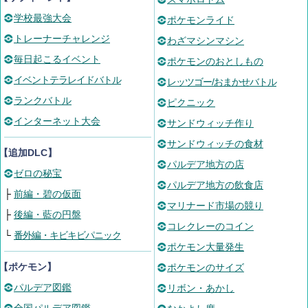
学校最強大会
ポケモンライド
トレーナーチャレンジ
わざマシンマシン
毎日起こるイベント
ポケモンのおとしもの
イベントテラレイドバトル
レッツゴー/おまかせバトル
ランクバトル
ピクニック
インターネット大会
サンドウィッチ作り
サンドウィッチの食材
【追加DLC】
パルデア地方の店
ゼロの秘宝
パルデア地方の飲食店
├
前編・碧の仮面
マリナード市場の競り
├
後編・藍の円盤
コレクレーのコイン
└
番外編・キビキビパニック
ポケモン大量発生
【ポケモン】
ポケモンのサイズ
パルデア図鑑
リボン・あかし