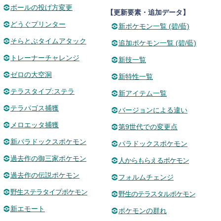
ボールの投げ方変更
【更新要素・追加データ】
どうぐプリンター
新ポケモン一覧 (碧/藍)
そらとぶタイムアタック
追加ポケモン一覧 (碧/藍)
トレーナーチャレンジ
新技一覧
ゼロの大空洞
新特性一覧
テラスタイプ:ステラ
新アイテム一覧
テラパゴス捕獲
バージョンによる違い
メロエッタ捕獲
第9世代での変更点
新パラドックスポケモン
パラドックスポケモン
過去作の御三家ポケモン
人からもらえるポケモン
過去作の伝説ポケモン
フォルムチェンジ
野生ステラタイプポケモン
野生のテラスタルポケモン
新エモート
ポケモンの群れ