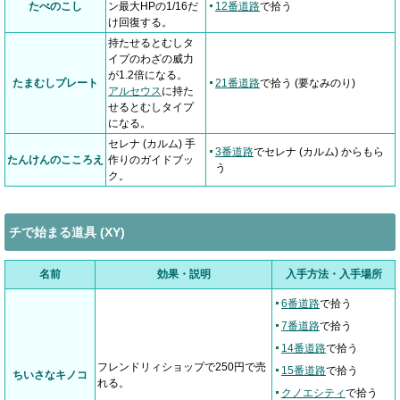
たべのこし
ン最大HPの1/16だ
12番道路
で拾う
け回復する。
持たせるとむしタ
イプのわざの威力
が1.2倍になる。
たまむしプレート
21番道路
で拾う (要なみのり)
アルセウス
に持た
せるとむしタイプ
になる。
セレナ (カルム) 手
3番道路
でセレナ (カルム) からもら
たんけんのこころえ
作りのガイドブッ
う
ク。
チで始まる道具 (XY)
名前
効果・説明
入手方法・入手場所
6番道路
で拾う
7番道路
で拾う
14番道路
で拾う
フレンドリィショップで250円で売
15番道路
で拾う
ちいさなキノコ
れる。
クノエシティ
で拾う