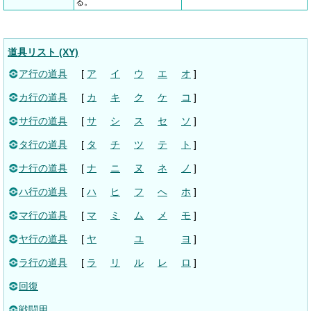
る。
道具リスト (XY)
ア行の道具
[
ア
イ
ウ
エ
オ
]
カ行の道具
[
カ
キ
ク
ケ
コ
]
サ行の道具
[
サ
シ
ス
セ
ソ
]
タ行の道具
[
タ
チ
ツ
テ
ト
]
ナ行の道具
[
ナ
ニ
ヌ
ネ
ノ
]
ハ行の道具
[
ハ
ヒ
フ
へ
ホ
]
マ行の道具
[
マ
ミ
ム
メ
モ
]
ヤ行の道具
[
ヤ
ユ
ヨ
]
ラ行の道具
[
ラ
リ
ル
レ
ロ
]
回復
戦闘用