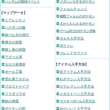
ハンサムの探偵イベント
メガシンカするポケモン
フォルムチェンジ
【マップデータ】
複数フォルムのポケモン
ミアレシティ
人からもらえるポケモン
ハクダンの森
ゲーム内でのポケモン交換
地つなぎの洞穴
カセキ入手方法
輝きの洞窟
ポケトレ
映し身の洞窟
フレンドサファリ
アズール湾
カロス発電所
【アイテム入手方法】
ボール工場
全アイテム入手方法
荒れ果てホテル
わざマシン入手方法
フロストケイブ
ひでんマシン入手方法
フラダリラボ
メガストーン入手方法
終の洞窟
マスターボール入手方法
ポケモンの村
あかいいと入手方法