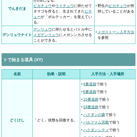
が2倍になる。
ピカチュウ
や
ライチュウ
に持たせて
野生の
ピカチュウ
が所
でんきだま
タマゴを作ると、生まれてきた
ピチ
持していることがある
ュー
が「ボルテッカー」を覚えてい
る。
デンリュウ
に持たせるとバトル中に
メガストーン入手方法
デンリュウナイト
メガデンリュウ
にメガシンカさせる
を参照
ことができる。
トで始まる道具 (XY)
名前
効果・説明
入手方法・入手場所
4番道路
で拾う
6番道路
で拾う
15番道路
で拾う
19番道路
で拾う
ハクダンの森
で拾う
どくけし
「どく」状態を回復する。
パルファム宮殿
で拾う
ハクダンシティ
で拾う