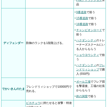
PGLアトラクション
景
品
9番道路
で拾う
15番道路
で拾う
18番道路
で拾う
チャンピオンロード
で
拾う
ハクダンシティ
のトレ
ディフェンダー
防御のランクを1段階上げる。
ーナーズスクールにい
る人からもらう
ショウヨウシティ
で拾
う
ハクダンシティ
の
フレ
ンドリィショップ
で購
入 (550円)
ボール工場
でフレア団
を撃退後、工場の社長
フレンドリィショップで10000円で
でかいきんのたま
からもらう
売れる。
終の洞窟
で拾う
ピカチュウ
に持たせると攻撃・特攻