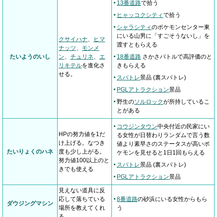
13番道路
で拾う
ヒャッコクシティ
で拾う
シャラシティ
のポケモンセンター東
にいる山男に「すごそうないし」を
クサイハナ
、
ヒマ
渡すともらえる
ナッツ
、
モンメ
たいようのいし
ン
、
チュリネ
、
エ
18番道路
さかさバトルで高評価のと
リキテル
を進化さ
きもらえる
せる。
スパトレ
景品 (裏スパトレ)
PGLアトラクション
景品
野生の
ソルロック
が所持しているこ
とがある
コウジンタウン
中央付近の民家にい
HPの努力値を1だ
る女性が日替わりランダムで言う数
け上げる。なつき
値より素早さのステータスが高いポ
たいりょくのハネ
度も少し上がる。
ケモンを見せると1日1回もらえる
努力値100以上のと
スパトレ
景品 (裏スパトレ)
きでも使える
PGLアトラクション
景品
見えない道具に反
応して落ちている
8番道路
の砂浜にいる女性からもら
ダウジングマシン
場所を教えてくれ
う
る。