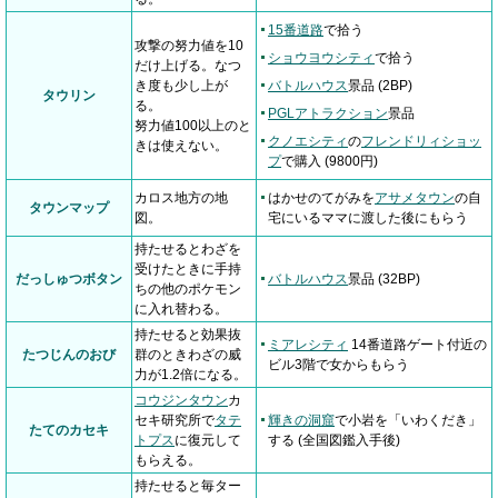
15番道路
で拾う
攻撃の努力値を10
ショウヨウシティ
で拾う
だけ上げる。なつ
き度も少し上が
バトルハウス
景品 (2BP)
タウリン
る。
PGLアトラクション
景品
努力値100以上のと
クノエシティ
の
フレンドリィショッ
きは使えない。
プ
で購入 (9800円)
カロス地方の地
はかせのてがみを
アサメタウン
の自
タウンマップ
図。
宅にいるママに渡した後にもらう
持たせるとわざを
受けたときに手持
だっしゅつボタン
バトルハウス
景品 (32BP)
ちの他のポケモン
に入れ替わる。
持たせると効果抜
ミアレシティ
14番道路ゲート付近の
たつじんのおび
群のときわざの威
ビル3階で女からもらう
力が1.2倍になる。
コウジンタウン
カ
セキ研究所で
タテ
輝きの洞窟
で小岩を「いわくだき」
たてのカセキ
トプス
に復元して
する (全国図鑑入手後)
もらえる。
持たせると毎ター