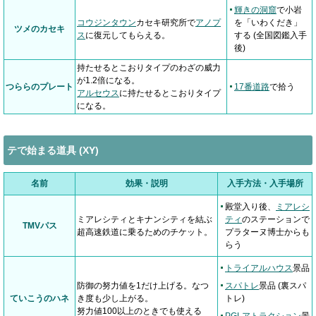
輝きの洞窟
で小岩
コウジンタウン
カセキ研究所で
アノプ
を「いわくだき」
ツメのカセキ
ス
に復元してもらえる。
する (全国図鑑入手
後)
持たせるとこおりタイプのわざの威力
が1.2倍になる。
つららのプレート
17番道路
で拾う
アルセウス
に持たせるとこおりタイプ
になる。
テで始まる道具 (XY)
名前
効果・説明
入手方法・入手場所
殿堂入り後、
ミアレシ
ミアレシティとキナンシティを結ぶ
ティ
のステーションで
TMVパス
超高速鉄道に乗るためのチケット。
プラターヌ博士からも
らう
トライアルハウス
景品
防御の努力値を1だけ上げる。なつ
スパトレ
景品 (裏スパ
ていこうのハネ
き度も少し上がる。
トレ)
努力値100以上のときでも使える