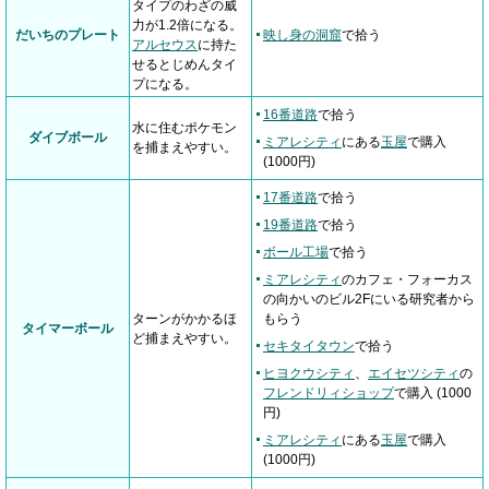
タイプのわざの威
力が1.2倍になる。
だいちのプレート
映し身の洞窟
で拾う
アルセウス
に持た
せるとじめんタイ
プになる。
16番道路
で拾う
水に住むポケモン
ダイブボール
ミアレシティ
にある
玉屋
で購入
を捕まえやすい。
(1000円)
17番道路
で拾う
19番道路
で拾う
ボール工場
で拾う
ミアレシティ
のカフェ・フォーカス
の向かいのビル2Fにいる研究者から
ターンがかかるほ
もらう
タイマーボール
ど捕まえやすい。
セキタイタウン
で拾う
ヒヨクウシティ
、
エイセツシティ
の
フレンドリィショップ
で購入 (1000
円)
ミアレシティ
にある
玉屋
で購入
(1000円)