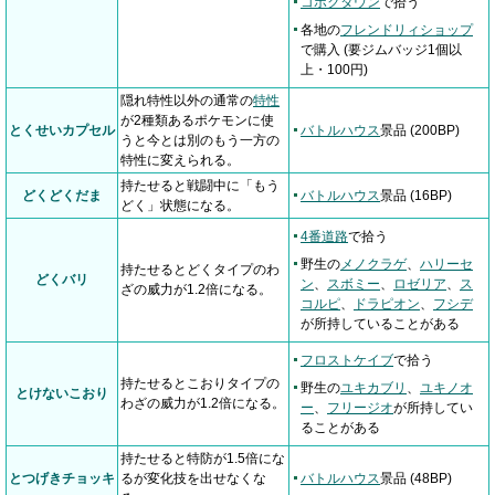
コボクタウン
で拾う
各地の
フレンドリィショップ
で購入 (要ジムバッジ1個以
上・100円)
隠れ特性以外の通常の
特性
が2種類あるポケモンに使
とくせいカプセル
バトルハウス
景品 (200BP)
うと今とは別のもう一方の
特性に変えられる。
持たせると戦闘中に「もう
どくどくだま
バトルハウス
景品 (16BP)
どく」状態になる。
4番道路
で拾う
野生の
メノクラゲ
、
ハリーセ
持たせるとどくタイプのわ
どくバリ
ン
、
スボミー
、
ロゼリア
、
ス
ざの威力が1.2倍になる。
コルピ
、
ドラピオン
、
フシデ
が所持していることがある
フロストケイブ
で拾う
持たせるとこおりタイプの
野生の
ユキカブリ
、
ユキノオ
とけないこおり
わざの威力が1.2倍になる。
ー
、
フリージオ
が所持してい
ることがある
持たせると特防が1.5倍にな
とつげきチョッキ
るが変化技を出せなくな
バトルハウス
景品 (48BP)