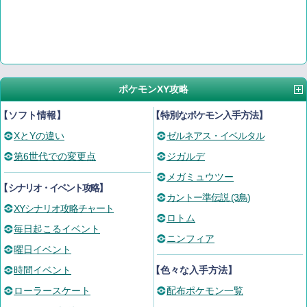
ポケモンXY攻略
【ソフト情報】
【
特別なポケモン入手方法
】
XとYの違い
ゼルネアス・イベルタル
第6世代での変更点
ジガルデ
メガミュウツー
【
シナリオ・イベント攻略
】
カントー準伝説 (3鳥)
XYシナリオ攻略チャート
ロトム
毎日起こるイベント
ニンフィア
曜日イベント
時間イベント
【色々な入手方法】
ローラースケート
配布ポケモン一覧