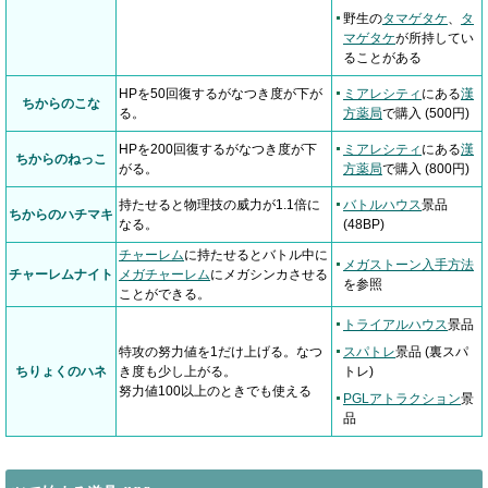
野生の
タマゲタケ
、
タ
マゲタケ
が所持してい
ることがある
HPを50回復するがなつき度が下が
ミアレシティ
にある
漢
ちからのこな
る。
方薬局
で購入 (500円)
HPを200回復するがなつき度が下
ミアレシティ
にある
漢
ちからのねっこ
がる。
方薬局
で購入 (800円)
持たせると物理技の威力が1.1倍に
バトルハウス
景品
ちからのハチマキ
なる。
(48BP)
チャーレム
に持たせるとバトル中に
メガストーン入手方法
チャーレムナイト
メガチャーレム
にメガシンカさせる
を参照
ことができる。
トライアルハウス
景品
特攻の努力値を1だけ上げる。なつ
スパトレ
景品 (裏スパ
ちりょくのハネ
き度も少し上がる。
トレ)
努力値100以上のときでも使える
PGLアトラクション
景
品