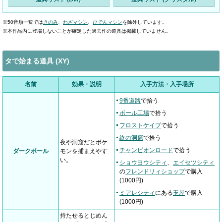
※50音順一覧では
きのみ
、
わざマシン
、
ひでんマシン
を除外しています。
※本作品内に登場しないことが確定した過去作の道具は掲載していません。
タで始まる道具 (XY)
名前
効果・説明
入手方法・入手場所
9番道路
で拾う
ボール工場
で拾う
フロストケイブ
で拾う
終の洞窟
で拾う
夜や洞窟だとポケ
チャンピオンロード
で拾う
ダークボール
モンを捕まえやす
い。
ショウヨウシティ
、
エイセツシティ
の
フレンドリィショップ
で購入
(1000円)
ミアレシティ
にある
玉屋
で購入
(1000円)
持たせるとじめん