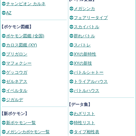
チャンピオン カルネ
メガシンカ
AZ
フェアリータイプ
【ポケモン図鑑】
スカイバトル
ポケモン図鑑 (全国)
群れバトル
カロス図鑑 (XY)
スパトレ
ブリガロン
XYの新特性
マフォクシー
XYの新技
ゲッコウガ
バトルシャトー
ゼルネアス
トライアルハウス
イベルタル
バトルハウス
ジガルデ
【データ集】
【新ポケモン】
わざリスト
新ポケモン一覧
特性リスト
メガシンカポケモン一覧
タイプ相性表