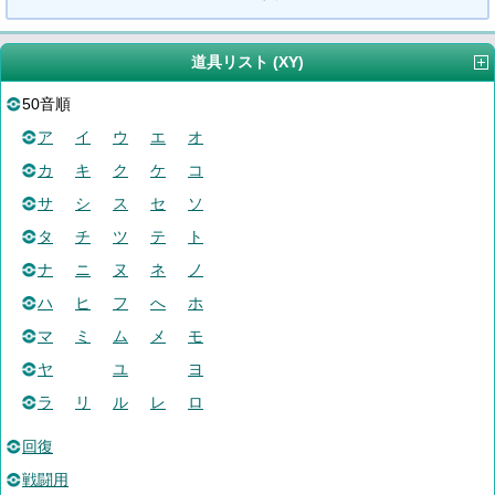
道具リスト (XY)
50音順
ア
イ
ウ
エ
オ
カ
キ
ク
ケ
コ
サ
シ
ス
セ
ソ
タ
チ
ツ
テ
ト
ナ
ニ
ヌ
ネ
ノ
ハ
ヒ
フ
へ
ホ
マ
ミ
ム
メ
モ
ヤ
ユ
ヨ
ラ
リ
ル
レ
ロ
回復
戦闘用