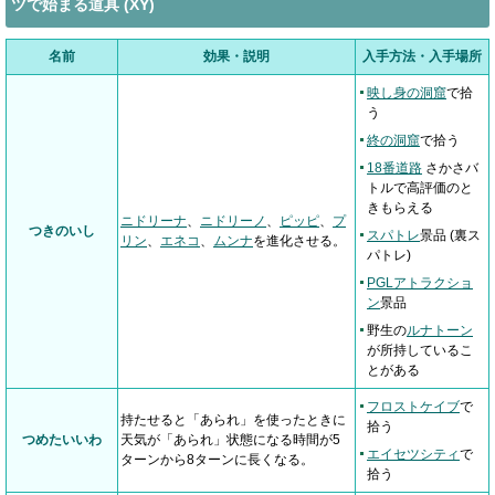
ツで始まる道具 (XY)
名前
効果・説明
入手方法・入手場所
映し身の洞窟
で拾
う
終の洞窟
で拾う
18番道路
さかさバ
トルで高評価のと
きもらえる
ニドリーナ
、
ニドリーノ
、
ピッピ
、
プ
つきのいし
スパトレ
景品 (裏ス
リン
、
エネコ
、
ムンナ
を進化させる。
パトレ)
PGLアトラクショ
ン
景品
野生の
ルナトーン
が所持しているこ
とがある
フロストケイブ
で
持たせると「あられ」を使ったときに
拾う
つめたいいわ
天気が「あられ」状態になる時間が5
エイセツシティ
で
ターンから8ターンに長くなる。
拾う