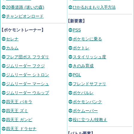
20番道路 (迷いの森)
ひかるおまもり入手方法
チャンピオンロード
【新要素】
【ポケモントレーナー】
PSS
セレナ
ポケモンに乗る
カルム
ポケトレ
フレア団ボス フラダリ
スタイリッシュ度
ジムリーダー フクジ
きのみ育成
ジムリーダー シトロン
PGL
ジムリーダー マーシュ
フレンドサファリ
ジムリーダー ウルップ
ポケパルレ
四天王 パキラ
ポケモンバンク
四天王 ズミ
ポケムーバー
四天王 ガンピ
役に立つ人/技教え
四天王 ドラセナ
【バトル要素】