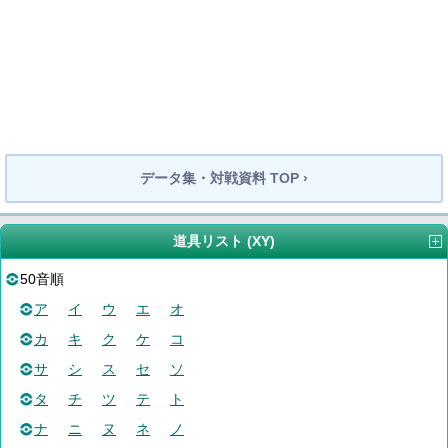
データ集・対戦資料 TOP ›
道具リスト (XY)
50音順
ア
イ
ウ
エ
オ
カ
キ
ク
ケ
コ
サ
シ
ス
セ
ソ
タ
チ
ツ
テ
ト
ナ
ニ
ヌ
ネ
ノ