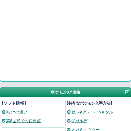
ポケモンXY攻略
【ソフト情報】
【
特別なポケモン入手方法
】
XとYの違い
ゼルネアス・イベルタル
第6世代での変更点
ジガルデ
メガミュウツー