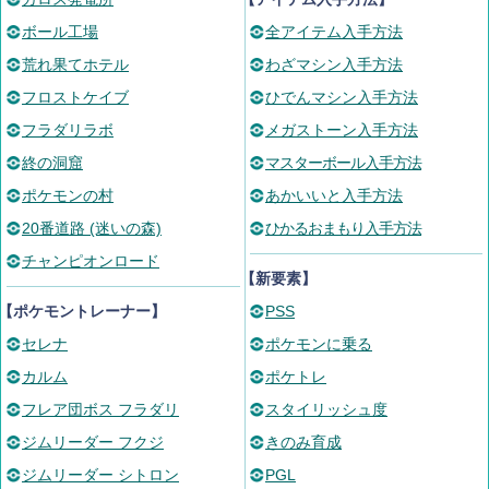
ボール工場
全アイテム入手方法
荒れ果てホテル
わざマシン入手方法
フロストケイブ
ひでんマシン入手方法
フラダリラボ
メガストーン入手方法
終の洞窟
マスターボール入手方法
ポケモンの村
あかいいと入手方法
20番道路 (迷いの森)
ひかるおまもり入手方法
チャンピオンロード
【新要素】
【ポケモントレーナー】
PSS
セレナ
ポケモンに乗る
カルム
ポケトレ
フレア団ボス フラダリ
スタイリッシュ度
ジムリーダー フクジ
きのみ育成
ジムリーダー シトロン
PGL