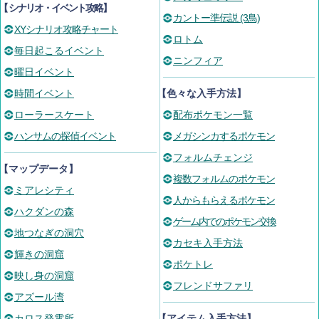
【
シナリオ・イベント攻略
】
カントー準伝説 (3鳥)
XYシナリオ攻略チャート
ロトム
毎日起こるイベント
ニンフィア
曜日イベント
時間イベント
【色々な入手方法】
ローラースケート
配布ポケモン一覧
ハンサムの探偵イベント
メガシンカするポケモン
フォルムチェンジ
【マップデータ】
複数フォルムのポケモン
ミアレシティ
人からもらえるポケモン
ハクダンの森
ゲーム内でのポケモン交換
地つなぎの洞穴
カセキ入手方法
輝きの洞窟
ポケトレ
映し身の洞窟
フレンドサファリ
アズール湾
カロス発電所
【アイテム入手方法】