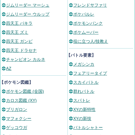
ジムリーダー マーシュ
フレンドサファリ
ジムリーダー ウルップ
ポケパルレ
四天王 パキラ
ポケモンバンク
四天王 ズミ
ポケムーバー
四天王 ガンピ
役に立つ人/技教え
四天王 ドラセナ
【バトル要素】
チャンピオン カルネ
メガシンカ
AZ
フェアリータイプ
【ポケモン図鑑】
スカイバトル
ポケモン図鑑 (全国)
群れバトル
カロス図鑑 (XY)
スパトレ
ブリガロン
XYの新特性
マフォクシー
XYの新技
ゲッコウガ
バトルシャトー