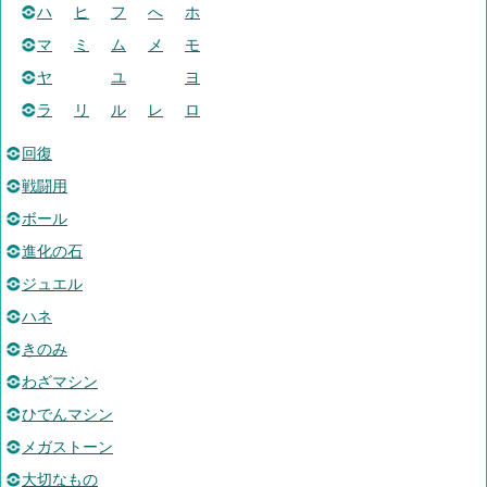
ハ
ヒ
フ
へ
ホ
マ
ミ
ム
メ
モ
ヤ
ユ
ヨ
ラ
リ
ル
レ
ロ
回復
戦闘用
ボール
進化の石
ジュエル
ハネ
きのみ
わざマシン
ひでんマシン
メガストーン
大切なもの