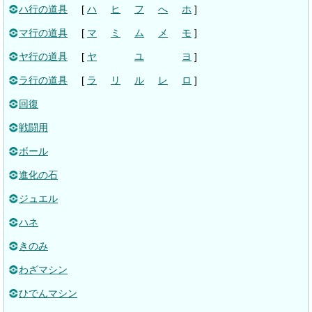
ハ行の道具
[
ハ
ヒ
フ
へ
ホ
]
マ行の道具
[
マ
ミ
ム
メ
モ
]
ヤ行の道具
[
ヤ
ユ
ヨ
]
ラ行の道具
[
ラ
リ
ル
レ
ロ
]
回復
戦闘用
ボール
進化の石
ジュエル
ハネ
きのみ
わざマシン
ひでんマシン