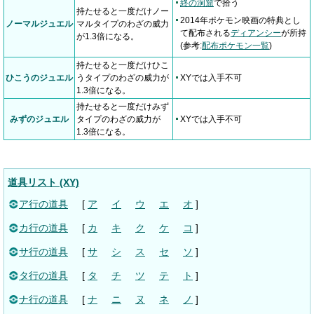
終の洞窟
で拾う
持たせると一度だけノー
2014年ポケモン映画の特典とし
ノーマルジュエル
マルタイプのわざの威力
て配布される
ディアンシー
が所持
が1.3倍になる。
(参考:
配布ポケモン一覧
)
持たせると一度だけひこ
ひこうのジュエル
うタイプのわざの威力が
XYでは入手不可
1.3倍になる。
持たせると一度だけみず
みずのジュエル
タイプのわざの威力が
XYでは入手不可
1.3倍になる。
道具リスト (XY)
ア行の道具
[
ア
イ
ウ
エ
オ
]
カ行の道具
[
カ
キ
ク
ケ
コ
]
サ行の道具
[
サ
シ
ス
セ
ソ
]
タ行の道具
[
タ
チ
ツ
テ
ト
]
ナ行の道具
[
ナ
ニ
ヌ
ネ
ノ
]