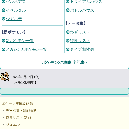
ゼルネアス
トライアルハウス
イベルタル
バトルハウス
ジガルデ
【データ集】
【新ポケモン】
わざリスト
新ポケモン一覧
特性リスト
メガシンカポケモン一覧
タイプ相性表
ポケモンXY攻略 全記事 ›
2026年2月27日 (金)
ポケモン30周年！
ポケモン王国攻略館
データ集・対戦資料
道具リスト (XY)
ジュエル