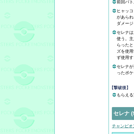
前回バト
ヒャッコ
があられ
ダメージ
セレナは
使う。主
らったと
ズを使用
ず使用す
セレナが
ったポケ
【撃破後】
もらえる賞
セレナ 
チャンピオ