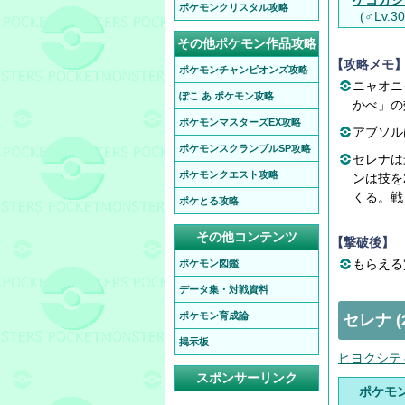
ゲコガシ
ポケモンクリスタル攻略
(♂Lv.30
その他ポケモン作品攻略
【攻略メモ
ポケモンチャンピオンズ攻略
ニャオニ
ぽこ あ ポケモン攻略
かべ」の
ポケモンマスターズEX攻略
アブソル
ポケモンスクランブルSP攻略
セレナは
ポケモンクエスト攻略
ンは技を
くる。戦
ポケとる攻略
その他コンテンツ
【撃破後】
もらえる賞
ポケモン図鑑
データ集・対戦資料
ポケモン育成論
セレナ 
掲示板
ヒヨクシテ
スポンサーリンク
ポケモ