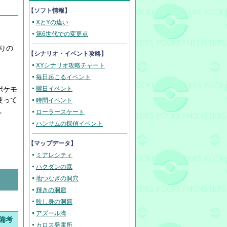
【ソフト情報】
XとYの違い
第6世代での変更点
りの
【
シナリオ・イベント攻略
】
XYシナリオ攻略チャート
毎日起こるイベント
ポケモ
曜日イベント
使って
時間イベント
。
ローラースケート
ハンサムの探偵イベント
【マップデータ】
ミアレシティ
ハクダンの森
地つなぎの洞穴
輝きの洞窟
映し身の洞窟
アズール湾
備考
カロス発電所