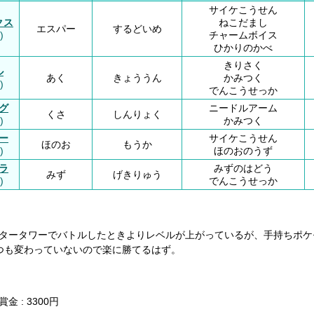
サイケこうせん
クス
ねこだまし
エスパー
するどいめ
)
チャームボイス
ひかりのかべ
きりさく
ル
あく
きょううん
かみつく
)
でんこうせっか
グ
ニードルアーム
くさ
しんりょく
)
かみつく
ー
サイケこうせん
ほのお
もうか
)
ほのおのうず
ラ
みずのはどう
みず
げきりゅう
)
でんこうせっか
】
タータワーでバトルしたときよりレベルが上がっているが、手持ちポケ
つも変わっていないので楽に勝てるはず。
金 : 3300円