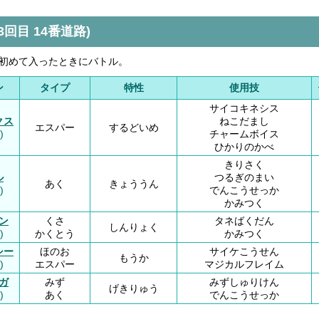
3回目 14番道路)
初めて入ったときにバトル。
ン
タイプ
特性
使用技
サイコキネシス
クス
ねこだまし
エスパー
するどいめ
)
チャームボイス
ひかりのかべ
きりさく
ル
つるぎのまい
あく
きょううん
)
でんこうせっか
かみつく
ン
くさ
タネばくだん
しんりょく
)
かくとう
かみつく
シー
ほのお
サイケこうせん
もうか
)
エスパー
マジカルフレイム
ガ
みず
みずしゅりけん
げきりゅう
)
あく
でんこうせっか