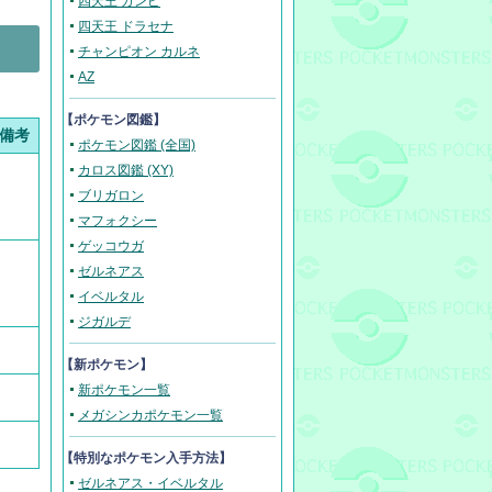
四天王 ガンピ
四天王 ドラセナ
チャンピオン カルネ
AZ
【ポケモン図鑑】
備考
ポケモン図鑑 (全国)
カロス図鑑 (XY)
ブリガロン
マフォクシー
ゲッコウガ
ゼルネアス
イベルタル
ジガルデ
【新ポケモン】
新ポケモン一覧
メガシンカポケモン一覧
【
特別なポケモン入手方法
】
ゼルネアス・イベルタル