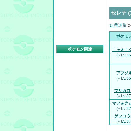
セレナ (
14番道路
に
ポケモ
ポケモン関連
ニャオニ
(♀Lv.35
アブソ
(♂Lv.35
ブリガロ
(♂Lv.37
マフォク
(♂Lv.37
ゲッコウ
(♂Lv.37