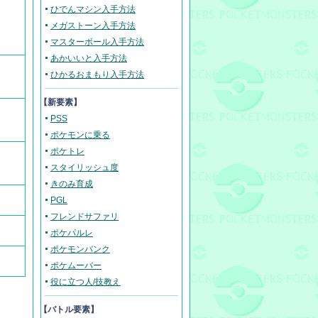
ひでんマシン入手方法
メガストーン入手方法
マスターボール入手方法
あかいいと入手方法
ひかるおまもり入手方法
【新要素】
PSS
ポケモンに乗る
ポケトレ
スタイリッシュ度
きのみ育成
PGL
フレンドサファリ
ポケパルレ
ポケモンバンク
ポケムーバー
役に立つ人/技教え
【バトル要素】