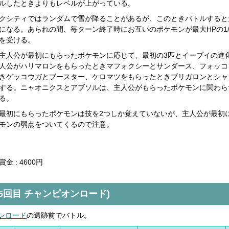
ルしたときよりもレベルが上がっている。
クシティではランダムで雪が降ることがあるが、このときバトルすると
になる。あられの間、毎ターン終了時にお互いのポケモンが最大HPの1/
を受ける。
主人公が最初にもらったポケモンに応じて、最初の3匹とイーブイの進
人公がハリマロンをもらったときマフォクシーとサンダース、フォッコ
きゲッコウガとブースター、ケロマツをもらったときブリガロンとシャ
する。ニャオニクスとアブソルは、主人公がもらったポケモンに関わら
る。
最初にもらったポケモンは技を2つしか覚えていないが、主人公が最初
モンの弱点をついてくるので注意。
金 : 4600円
(5回目 チャンピオンロード)
ンロード
の遺跡前でバトル。