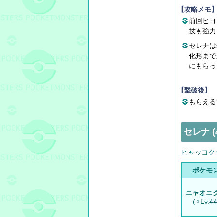
【攻略メモ
前回ヒヨ
技も強力
セレナは
化形まで
にもらっ
【撃破後】
もらえる賞
セレナ 
ヒャッコク
ポケモ
ニャオニ
(♀Lv.44