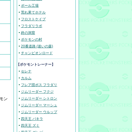
ボール工場
荒れ果てホテル
フロストケイブ
フラダリラボ
終の洞窟
ポケモンの村
20番道路 (迷いの森)
チャンピオンロード
【ポケモントレーナー】
セレナ
カルム
フレア団ボス フラダリ
ジムリーダー フクジ
モン
ジムリーダー シトロン
ジムリーダー マーシュ
ジムリーダー ウルップ
四天王 パキラ
四天王 ズミ