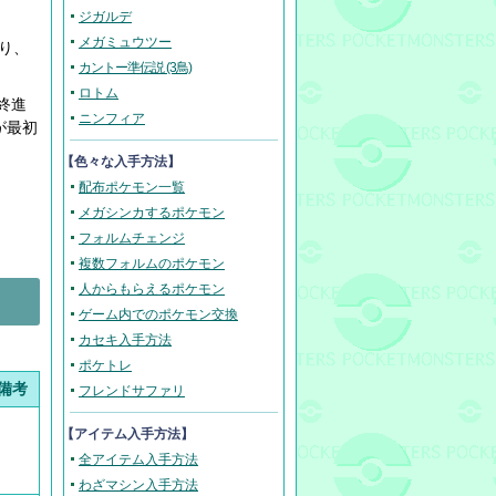
ジガルデ
メガミュウツー
り、
カントー準伝説 (3鳥)
ロトム
終進
ニンフィア
が最初
【色々な入手方法】
配布ポケモン一覧
メガシンカするポケモン
フォルムチェンジ
複数フォルムのポケモン
人からもらえるポケモン
ゲーム内でのポケモン交換
カセキ入手方法
ポケトレ
備考
フレンドサファリ
【アイテム入手方法】
全アイテム入手方法
わざマシン入手方法