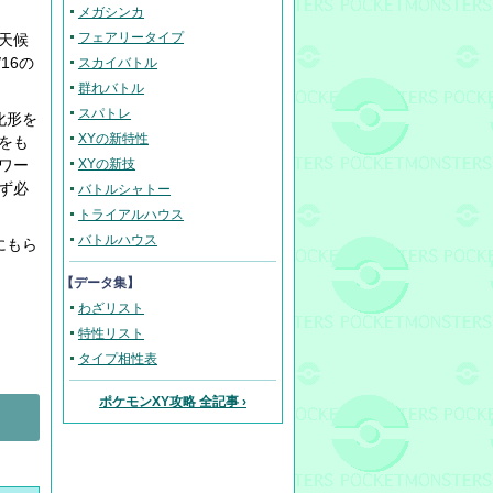
メガシンカ
フェアリータイプ
天候
16の
スカイバトル
群れバトル
スパトレ
化形を
XYの新特性
をも
ワー
XYの新技
ず必
バトルシャトー
トライアルハウス
バトルハウス
にもら
【データ集】
わざリスト
特性リスト
タイプ相性表
ポケモンXY攻略 全記事 ›