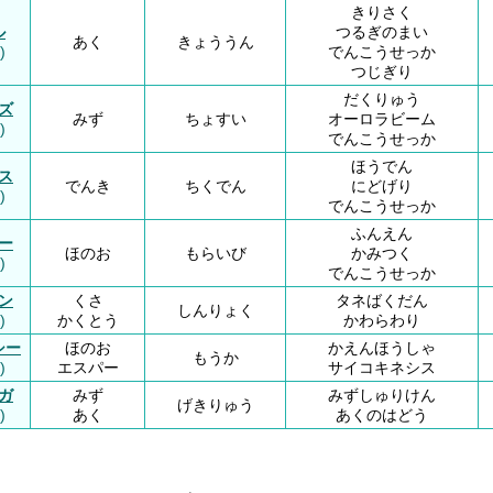
きりさく
ル
つるぎのまい
あく
きょううん
)
でんこうせっか
つじぎり
だくりゅう
ズ
みず
ちょすい
オーロラビーム
)
でんこうせっか
ほうでん
ス
でんき
ちくでん
にどげり
)
でんこうせっか
ふんえん
ー
ほのお
もらいび
かみつく
)
でんこうせっか
ン
くさ
タネばくだん
しんりょく
)
かくとう
かわらわり
シー
ほのお
かえんほうしゃ
もうか
)
エスパー
サイコキネシス
ガ
みず
みずしゅりけん
げきりゅう
)
あく
あくのはどう
】