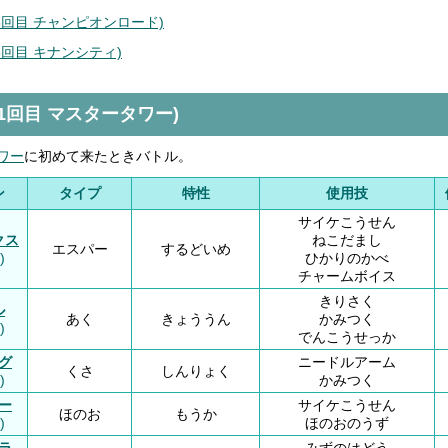
(5回目 チャンピオンロード)
6回目 キナンシティ)
(1回目 マスタータワー)
ワー
に初めて来たときバトル。
ン
タイプ
特性
使用技
サイケこうせん
クス
ねこだまし
エスパー
するどいめ
)
ひかりのかべ
チャームボイス
きりさく
ル
あく
きょううん
かみつく
)
でんこうせっか
グ
ニードルアーム
くさ
しんりょく
)
かみつく
ー
サイケこうせん
ほのお
もうか
)
ほのおのうず