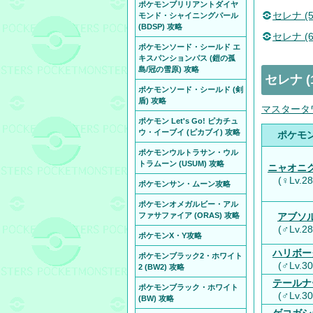
ポケモンブリリアントダイヤ
セレナ 
モンド・シャイニングパール
(BDSP) 攻略
セレナ (
ポケモンソード・シールド エ
キスパンションパス (鎧の孤
島/冠の雪原) 攻略
セレナ 
ポケモンソード・シールド (剣
盾) 攻略
マスタータ
ポケモン Let's Go! ピカチュ
ウ・イーブイ (ピカブイ) 攻略
ポケモ
ポケモンウルトラサン・ウル
トラムーン (USUM) 攻略
ニャオニ
(♀Lv.28
ポケモンサン・ムーン攻略
ポケモンオメガルビー・アル
ファサファイア (ORAS) 攻略
アブソ
(♂Lv.28
ポケモンX・Y攻略
ハリボー
ポケモンブラック2・ホワイト
(♂Lv.30
2 (BW2) 攻略
テールナ
ポケモンブラック・ホワイト
(♂Lv.30
(BW) 攻略