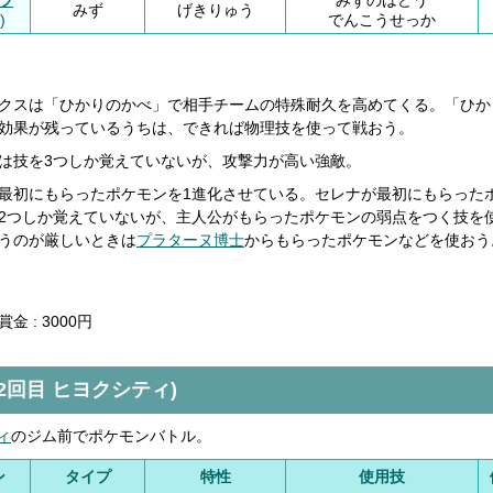
ラ
みずのはどう
みず
げきりゅう
)
でんこうせっか
】
クスは「ひかりのかべ」で相手チームの特殊耐久を高めてくる。「ひか
効果が残っているうちは、できれば物理技を使って戦おう。
は技を3つしか覚えていないが、攻撃力が高い強敵。
最初にもらったポケモンを1進化させている。セレナが最初にもらった
2つしか覚えていないが、主人公がもらったポケモンの弱点をつく技を
うのが厳しいときは
プラターヌ博士
からもらったポケモンなどを使おう
金 : 3000円
(2回目 ヒヨクシティ)
ィ
のジム前でポケモンバトル。
ン
タイプ
特性
使用技