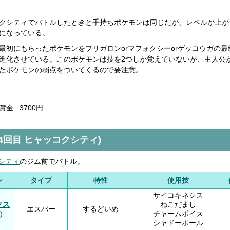
】
クシティでバトルしたときと手持ちポケモンは同じだが、レベルが上が
になっている。
最初にもらったポケモンをブリガロンorマフォクシーorゲッコウガの最
進化させている。このポケモンは技を2つしか覚えていないが、主人公
たポケモンの弱点をついてくるので要注意。
金 : 3700円
(4回目 ヒャッコクシティ)
シティ
のジム前でバトル。
ン
タイプ
特性
使用技
サイコキネシス
クス
ねこだまし
エスパー
するどいめ
)
チャームボイス
シャドーボール