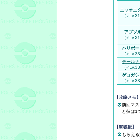
ニャオニ
(♀Lv.31
アブソ
(♂Lv.31
ハリボー
(♂Lv.33
テールナ
(♂Lv.33
ゲコガシ
(♂Lv.33
【攻略メモ
前回マス
と技は1
【撃破後】
もらえる賞