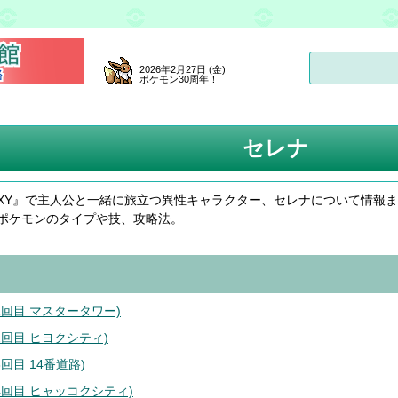
2026年2月27日 (金)
ポケモン30周年！
セレナ
XY』で主人公と一緒に旅立つ異性キャラクター、セレナについて情報
ポケモンのタイプや技、攻略法。
1回目 マスタータワー)
2回目 ヒヨクシティ)
3回目 14番道路)
4回目 ヒャッコクシティ)