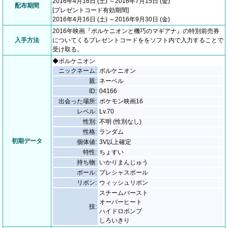
2016年4月16日 (土) ～2016年7月15日 (金)
配布期間
[プレゼントコード有効期間]
2016年4月16日 (土) ～2016年9月30日 (金)
2016年映画『ボルケニオンと機巧のマギアナ』の特別前売券
入手方法
についてくるプレゼントコードををソフト内で入力することで
受け取る。
◆ボルケニオン
ニックネーム:
ボルケニオン
親:
ネーベル
ID:
04166
出会った場所:
ポケモン映画16
レベル:
Lv.70
性別:
不明 (性別なし)
性格:
ランダム
初期データ
個体値:
3V以上確定
特性:
ちょすい
持ち物:
いかりまんじゅう
ボール:
プレシャスボール
リボン:
ウィッシュリボン
スチームバースト
オーバーヒート
技:
ハイドロポンプ
しろいきり