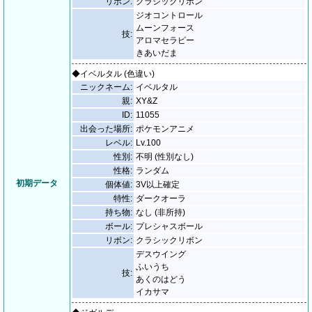
リボン:
クラシックリボン
ジオコントロール
ムーンフォース
技:
アロマセラピー
きあいだま
◆イベルタル (色違い)
ニックネーム:
イベルタル
親:
XY&Z
ID:
11055
出会った場所:
ポケモンアニメ
レベル:
Lv.100
性別:
不明 (性別なし)
性格:
ランダム
初期データ
個体値:
3V以上確定
特性:
ダークオーラ
持ち物:
なし (非所持)
ボール:
プレシャスボール
リボン:
クラシックリボン
デスウイング
ふいうち
技:
あくのはどう
イカサマ