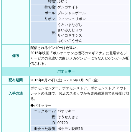
特性:
ふゆう
持ち物:
ゲンガナイト
ボール:
プレシャスボール
リボン:
ウィッシュリボン
くろいまなざし
さいみんじゅつ
技:
サイコキネシス
はかいこうせん
配信されるゲンガーは色違い。
2016年映画『ボルケニオンと機巧のマギアナ』に登場するジ
備考
ャービスの色違いの白いメガゲンガーにちなんだゲンガーが配
信される。
バオッキー
配布期間
2016年6月25日 (土) ～2016年7月15日 (金)
ポケモンセンター、ポケモンストア、ポケモンストア アウト
入手方法
レットの店舗で、お店のスタッフから赤外線通信で直接受け取
る。
◆バオッキー
ニックネーム:
バオッキー
親:
そうせんきょ
ID:
00720
出会った場所:
ポケモン映画16