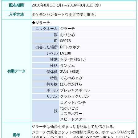
配布期間
2016年8月1日 (月) ～2016年8月31日 (水)
入手方法
ポケモンセンタートウホクで受け取る。
◆ジラーチ
ニックネーム:
ジラーチ
親:
おりひめ
ID:
08076
出会った場所:
PCトウホク
レベル:
Lv.100
性別:
不明 (性別なし)
性格:
ランダム
初期データ
個体値:
3V以上確定
特性:
てんのめぐみ
持ち物:
ほしのかけら
ボール:
プレシャスボール
リボン:
クラシックリボン
コメットパンチ
ねがいごと
技:
コスモパワー
スピードスター
ジラーチは仙台七夕まつりを記念して配信される。
ジラーチの親名はソフトの種類で異なる。ポケモンORASで受
備考
け取ると「ひこぼし」、ポケモンXYで受け取ると「おりひ