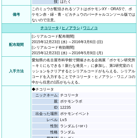
技:
はたく
このミュウが配信されるソフトはポケモンXY・ORASで、ポ
備考
ケモン赤・緑・青・ピカチュウのバーチャルコンソール版では
ないので注意。
チコリータ
/
ヒノアラシ
/
ワニノコ
[シリアルコード配布期間]
2015年12月23日 (水) ～2016年3月6日 (日)
配布期間
[シリアルコード有効期間]
2015年12月23日 (水) ～2016年5月9日 (月)
愛知県の名古屋市科学館で開催される企画展「ポケモン研究所
～キミにもできる！新たな発見～」に参加し、第1研究室のミ
入手方法
ッションをクリアするとシリアルコードがもらえる。シリアル
コードを入力することでチコリータ・ヒノアラシ・ワニノコの
中から任意の1匹がもらえる。
◆チコリータ
ニックネーム:
チコリータ
親:
ポケモンラボ
ID:
12235
出会った場所:
ポケモンイベント
レベル:
Lv.5
性別:
ランダム (♂or♀)
性格:
ランダム