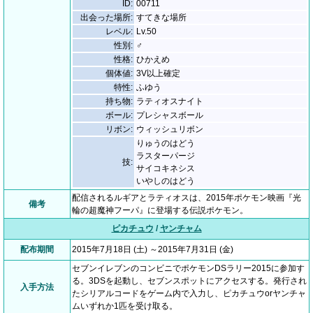
ID:
00711
出会った場所:
すてきな場所
レベル:
Lv.50
性別:
♂
性格:
ひかえめ
個体値:
3V以上確定
特性:
ふゆう
持ち物:
ラティオスナイト
ボール:
プレシャスボール
リボン:
ウィッシュリボン
りゅうのはどう
ラスターパージ
技:
サイコキネシス
いやしのはどう
配信されるルギアとラティオスは、2015年ポケモン映画『光
備考
輪の超魔神フーパ』に登場する伝説ポケモン。
ピカチュウ
/
ヤンチャム
配布期間
2015年7月18日 (土) ～2015年7月31日 (金)
セブンイレブンのコンビニでポケモンDSラリー2015に参加す
る。3DSを起動し、セブンスポットにアクセスする。発行され
入手方法
たシリアルコードをゲーム内で入力し、ピカチュウorヤンチャ
ムいずれか1匹を受け取る。