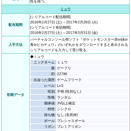
性を持つ。
ミュウ
[シリアルコード配信期間]
2016年2月27日 (土) ～2017年2月28日 (火)
配布期間
[シリアルコード有効期間]
2016年2月27日 (土) ～2017年3月31日 (金)
バーチャルコンソール用ソフト『ポケットモンスター赤or緑or
入手方法
青orピカチュウ』のいずれかをダウンロードすると表示される
シリアルコードを入力して受け取る。
◆ミュウ
ニックネーム:
ミュウ
親:
ゲーフリ
ID:
22796
出会った場所:
ゲームフリーク
レベル:
Lv.5
性別:
不明 (性別なし)
初期データ
性格:
ランダム
個体値:
3V以上確定
特性:
シンクロ
持ち物:
なし (非所持)
ボール:
プレシャスボール
リボン:
プレミアリボン