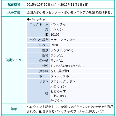
配布期間
2015年10月10日 (土) ～2015年11月1日 (日)
入手方法
全国のポケモンセンター・ポケモンストアの店舗で受け取る。
◆バケッチャ
ニックネーム:
バケッチャ
親:
ポケセン
ID:
10105
出会った場所:
ポケモンセンター
レベル:
Lv.50
性別:
ランダム (♂or♀)
性格:
ランダム
初期データ
個体値:
ランダム
特性:
ものひろいorおみとおし
持ち物:
なし (非所持)
ボール:
プレシャスボール
リボン:
クラシックリボン
ハロウィン
おどろかす
技:
こわいかお
かげうち
ハロウィンを記念して、かぼちゃポケモンのバケッチャが配信
備考
される。配信されるバケッチャのフォルムは特大サイズ。