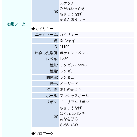
スケッチ
みだれひっかき
技:
ちきゅうなげ
かえんほうしゃ
初期データ
◆カイリキー
ニックネーム:
カイリキー
親:
Dr.シャイ
ID:
11195
出会った場所:
ポケモンイベント
レベル:
Lv.39
性別:
ランダム (♂or♀)
性格:
ランダム
個体値:
ランダム
特性:
ノーガード
持ち物:
ほしのかけら
ボール:
プレシャスボール
リボン:
メモリアルリボン
ちきゅうなげ
ばくれつパンチ
技:
あなをほる
きあいだめ
◆ゾロアーク