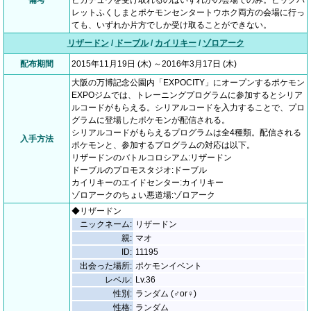
備考
ピカチュウを受け取れるのはいずれかの会場でのみ。ビッグパ
レットふくしまとポケモンセンタートウホク両方の会場に行っ
ても、いずれか片方でしか受け取ることができない。
リザードン
/
ドーブル
/
カイリキー
/
ゾロアーク
配布期間
2015年11月19日 (木) ～2016年3月17日 (木)
大阪の万博記念公園内「EXPOCITY」にオープンするポケモン
EXPOジムでは、トレーニングプログラムに参加するとシリア
ルコードがもらえる。シリアルコードを入力することで、プロ
グラムに登場したポケモンが配信される。
シリアルコードがもらえるプログラムは全4種類。配信される
入手方法
ポケモンと、参加するプログラムの対応は以下。
リザードンのバトルコロシアム:リザードン
ドーブルのプロモスタジオ:ドーブル
カイリキーのエイドセンター:カイリキー
ゾロアークのちょい悪道場:ゾロアーク
◆リザードン
ニックネーム:
リザードン
親:
マオ
ID:
11195
出会った場所:
ポケモンイベント
レベル:
Lv.36
性別:
ランダム (♂or♀)
性格:
ランダム