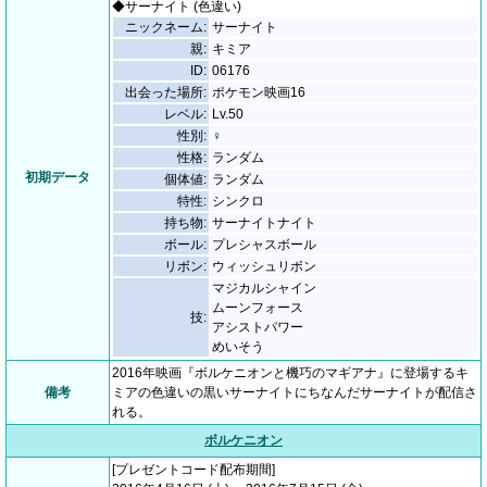
◆サーナイト (色違い)
ニックネーム:
サーナイト
親:
キミア
ID:
06176
出会った場所:
ポケモン映画16
レベル:
Lv.50
性別:
♀
性格:
ランダム
初期データ
個体値:
ランダム
特性:
シンクロ
持ち物:
サーナイトナイト
ボール:
プレシャスボール
リボン:
ウィッシュリボン
マジカルシャイン
ムーンフォース
技:
アシストパワー
めいそう
2016年映画『ボルケニオンと機巧のマギアナ』に登場するキ
備考
ミアの色違いの黒いサーナイトにちなんだサーナイトが配信さ
れる。
ボルケニオン
[プレゼントコード配布期間]