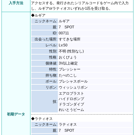
入手方法
アクセスする。発行されたシリアルコードをゲーム内で入力
し、ルギアorラティオスいずれか1匹を受け取る。
◆ルギア
ニックネーム:
ルギア
親:
7 SPOT
ID:
00711
出会った場所:
すてきな場所
レベル:
Lv.50
性別:
不明 (性別なし)
性格:
おくびょう
個体値:
3V以上確定
特性:
プレッシャー
持ち物:
たべのこし
ボール:
プレシャスボール
リボン:
ウィッシュリボン
エアロブラスト
ハイドロポンプ
技:
ドラゴンダイブ
れいとうビーム
初期データ
◆ラティオス
ニックネーム:
ラティオス
親:
7 SPOT