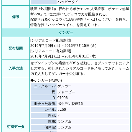
ハッピータイ
映画上映期間前に行われるポケモンの人気投票「ポケモン総選
挙720」で1位に輝いたゲッコウガが配信される。
備考
配信されるゲッコウガは隠れ特性「へんげんじざい」を持ち、
特別な技「ハッピータイム」を覚えている。
ゲンガー
[シリアルコード配信期間]
2016年7月9日 (土) ～2016年7月15日 (金)
配布期間
[シリアルコード有効期間]
2016年7月9日 (土) ～2016年8月31日 (水)
セブンイレブンの店舗で3DSを起動し、セブンスポットにアク
入手方法
セスする。発行されたシリアルコードをメモしておき、ゲーム
内で入力してゲンガーを受け取る。
◆ゲンガー (色違い)
ニックネーム:
ゲンガー
親:
ジャービス
ID:
07096
出会った場所:
ポケモン映画16
レベル:
Lv.50
性別:
♂
性格:
ランダム
初期データ
個体値:
ランダム