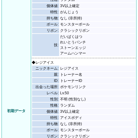
個体値:
3V以上確定
特性:
がんじょう
持ち物:
なし (非所持)
ボール:
モンスターボール
リボン:
クラシックリボン
だいばくはつ
れいとうパンチ
技:
ストーンエッジ
アームハンマー
◆レジアイス
ニックネーム:
レジアイス
親:
トレーナー名
ID:
トレーナーID
出会った場所:
ポケモンリンク
レベル:
Lv.50
性別:
不明 (性別なし)
性格:
ランダム
初期データ
個体値:
3V以上確定
特性:
アイスボディ
持ち物:
なし (非所持)
ボール:
モンスターボール
リボン:
クラシックリボン