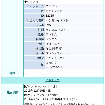
◆ワニノコ
ニックネーム:
ワニノコ
親:
ポケモンラボ
ID:
12235
出会った場所:
ポケモンイベント
レベル:
Lv.5
性別:
ランダム (♂or♀)
性格:
ランダム
個体値:
ランダム
特性:
げきりゅう
持ち物:
なし (非所持)
ボール:
プレシャスボール
リボン:
イベントリボン
ひっかく
技:
にらみつける
備考
-
ピカチュウ
[ビッグパレットふくしま]
2015年12月20日 (日)
配布期間
[ポケモンセンタートウホク]
2016年1月2日 (土) ～2016年1月11日 (月)
福島県のビッグパレットふくしまで開催されるイベント