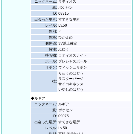
ニックネーム:
ラティオス
親:
ポケセン
ID:
08315
出会った場所:
すてきな場所
レベル:
Lv.50
性別:
♂
性格:
ひかえめ
個体値:
3V以上確定
特性:
ふゆう
持ち物:
ラティオスナイト
ボール:
プレシャスボール
リボン:
ウィッシュリボン
りゅうのはどう
ラスターパージ
技:
サイコキネシス
いやしのはどう
◆ルギア
ニックネーム:
ルギア
親:
ポケセン
ID:
09075
出会った場所:
すてきな場所
レベル:
Lv.50