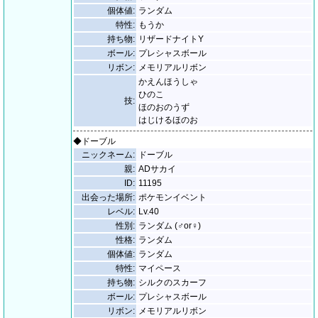
個体値:
ランダム
特性:
もうか
持ち物:
リザードナイトY
ボール:
プレシャスボール
リボン:
メモリアルリボン
かえんほうしゃ
ひのこ
技:
ほのおのうず
はじけるほのお
◆ドーブル
ニックネーム:
ドーブル
親:
ADサカイ
ID:
11195
出会った場所:
ポケモンイベント
レベル:
Lv.40
性別:
ランダム (♂or♀)
性格:
ランダム
個体値:
ランダム
特性:
マイペース
持ち物:
シルクのスカーフ
ボール:
プレシャスボール
リボン:
メモリアルリボン