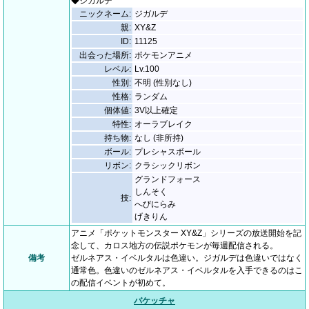
◆ジガルデ
ニックネーム:
ジガルデ
親:
XY&Z
ID:
11125
出会った場所:
ポケモンアニメ
レベル:
Lv.100
性別:
不明 (性別なし)
性格:
ランダム
個体値:
3V以上確定
特性:
オーラブレイク
持ち物:
なし (非所持)
ボール:
プレシャスボール
リボン:
クラシックリボン
グランドフォース
しんそく
技:
へびにらみ
げきりん
アニメ「ポケットモンスター XY&Z」シリーズの放送開始を記
念して、カロス地方の伝説ポケモンが毎週配信される。
備考
ゼルネアス・イベルタルは色違い。ジガルデは色違いではなく
通常色。色違いのゼルネアス・イベルタルを入手できるのはこ
の配信イベントが初めて。
バケッチャ