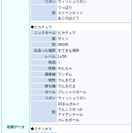
リボン:
ウィッシュリボン
つっぱり
技:
ストーンエッジ
あくのはどう
◆ピカチュウ
ニックネーム:
ピカチュウ
親:
サトシ
ID:
08245
出会った場所:
すてきな場所
レベル:
Lv.50
性別:
♂
性格:
やんちゃ
個体値:
ランダム
特性:
でんきだま
持ち物:
でんきだま
ボール:
プレシャスボール
リボン:
ウィッシュリボン
10まんボルト
でんこうせっか
技:
アイアンテール
エレキボール
初期データ
◆ラティオス