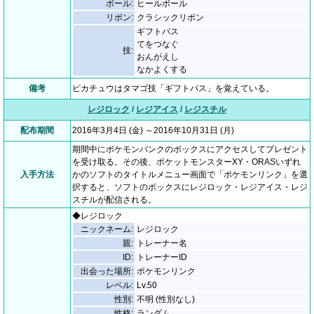
ボール:
ヒールボール
リボン:
クラシックリボン
ギフトパス
てをつなぐ
技:
おんがえし
なかよくする
備考
ピカチュウはタマゴ技「ギフトパス」を覚えている。
レジロック
/
レジアイス
/
レジスチル
配布期間
2016年3月4日 (金) ～2016年10月31日 (月)
期間中にポケモンバンクのボックスにアクセスしてプレゼント
を受け取る。その後、ポケットモンスターXY・ORASいずれ
入手方法
かのソフトのタイトルメニュー画面で「ポケモンリンク」を選
択すると、ソフトのボックスにレジロック・レジアイス・レジ
スチルが配信される。
◆レジロック
ニックネーム:
レジロック
親:
トレーナー名
ID:
トレーナーID
出会った場所:
ポケモンリンク
レベル:
Lv.50
性別:
不明 (性別なし)
性格:
ランダム