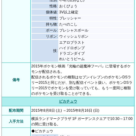
性別:
不明 (性別なし)
性格:
おくびょう
個体値:
3V以上確定
特性:
プレッシャー
持ち物:
たべのこし
ボール:
プレシャスボール
リボン:
ウィッシュリボン
エアロブラスト
ハイドロポンプ
技:
ドラゴンダイブ
れいとうビーム
2015年ポケモン映画『光輪の超魔神フーパ』に登場するポケ
モンが配信される。
配信されるポケモンの種類はセブンイレブンのポケモンDSラ
備考
リー2015と同じだが、別な配信イベント扱い。ポケモンDSラ
リー2015でポケモンを受け取っていても、もう一度同じ種類
のポケモンを受け取ることができる。
ピカチュウ
配布期間
2015年8月8日 (土) ～2015年8月16日 (日)
横浜ランドマークプラザ 1F ガーデンスクエアで10:30～17:00
入手方法
の間に受け取る。
◆ピカチュウ