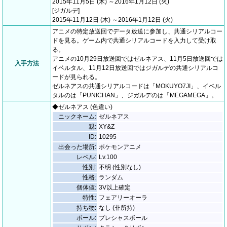
2015年11月5日 (木) ～2016年1月12日 (火)
[ジガルデ]
2015年11月12日 (木) ～2016年1月12日 (火)
アニメの特定放送回でデータ放送に参加し、共通シリアルコー
ドを見る。ゲーム内で共通シリアルコードを入力して受け取
る。
アニメの10月29日放送回ではゼルネアス、11月5日放送回では
入手方法
イベルタル、11月12日放送回ではジガルデの共通シリアルコ
ードが見られる。
ゼルネアスの共通シリアルコードは「MOKUYO7JI」、イベル
タルのは「PUNICHAN」、ジガルデのは「MEGAMEGA」。
◆ゼルネアス (色違い)
ニックネーム:
ゼルネアス
親:
XY&Z
ID:
10295
出会った場所:
ポケモンアニメ
レベル:
Lv.100
性別:
不明 (性別なし)
性格:
ランダム
個体値:
3V以上確定
特性:
フェアリーオーラ
持ち物:
なし (非所持)
ボール:
プレシャスボール