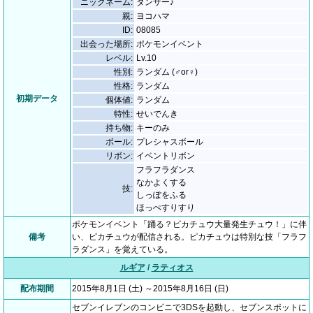
ニックネーム:
ダンサー♪
親:
ヨコハマ
ID:
08085
出会った場所:
ポケモンイベント
レベル:
Lv.10
性別:
ランダム (♂or♀)
性格:
ランダム
初期データ
個体値:
ランダム
特性:
せいでんき
持ち物:
キーのみ
ボール:
プレシャスボール
リボン:
イベントリボン
フラフラダンス
なかよくする
技:
しっぽをふる
ほっぺすりすり
ポケモンイベント「踊る？ピカチュウ大量発生チュウ！」に伴
備考
い、ピカチュウが配信される。ピカチュウは特別な技「フラフ
ラダンス」を覚えている。
ルギア
/
ラティオス
配布期間
2015年8月1日 (土) ～2015年8月16日 (日)
セブンイレブンのコンビニで3DSを起動し、セブンスポットに