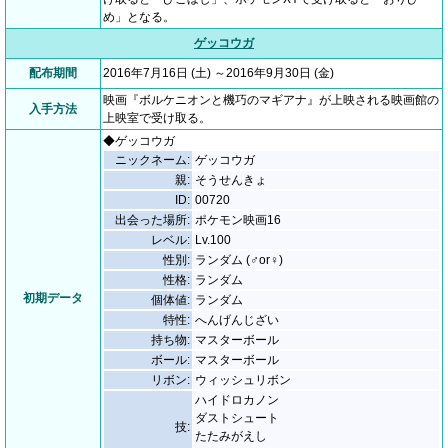
め」となる。
ゲッコウガ
配布期間
2016年7月16日 (土) ～2016年9月30日 (金)
映画『ボルケニオンと機巧のマギアナ』が上映される映画館の
入手方法
上映室で受け取る。
◆ゲッコウガ
ニックネーム:
ゲッコウガ
親:
そうせんきょ
ID:
00720
出会った場所:
ポケモン映画16
レベル:
Lv.100
性別:
ランダム (♂or♀)
性格:
ランダム
初期データ
個体値:
ランダム
特性:
へんげんじざい
持ち物:
マスターボール
ボール:
マスターボール
リボン:
ウィッシュリボン
ハイドロカノン
ダストシュート
技:
たたみがえし