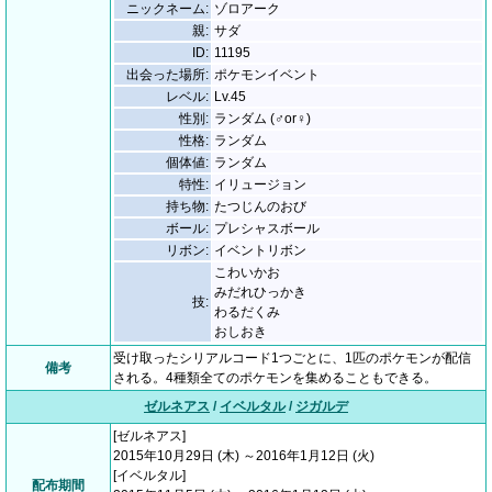
ニックネーム:
ゾロアーク
親:
サダ
ID:
11195
出会った場所:
ポケモンイベント
レベル:
Lv.45
性別:
ランダム (♂or♀)
性格:
ランダム
個体値:
ランダム
特性:
イリュージョン
持ち物:
たつじんのおび
ボール:
プレシャスボール
リボン:
イベントリボン
こわいかお
みだれひっかき
技:
わるだくみ
おしおき
受け取ったシリアルコード1つごとに、1匹のポケモンが配信
備考
される。4種類全てのポケモンを集めることもできる。
ゼルネアス
/
イベルタル
/
ジガルデ
[ゼルネアス]
2015年10月29日 (木) ～2016年1月12日 (火)
[イベルタル]
配布期間