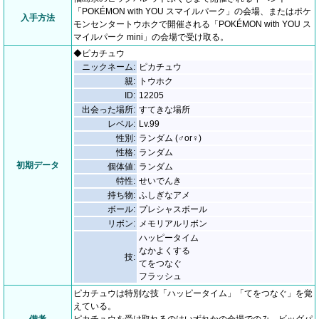
「POKÉMON with YOU スマイルパーク」の会場、またはポケ
入手方法
モンセンタートウホクで開催される「POKÉMON with YOU ス
マイルパーク mini」の会場で受け取る。
◆ピカチュウ
ニックネーム:
ピカチュウ
親:
トウホク
ID:
12205
出会った場所:
すてきな場所
レベル:
Lv.99
性別:
ランダム (♂or♀)
性格:
ランダム
初期データ
個体値:
ランダム
特性:
せいでんき
持ち物:
ふしぎなアメ
ボール:
プレシャスボール
リボン:
メモリアルリボン
ハッピータイム
なかよくする
技:
てをつなぐ
フラッシュ
ピカチュウは特別な技「ハッピータイム」「てをつなぐ」を覚
えている。