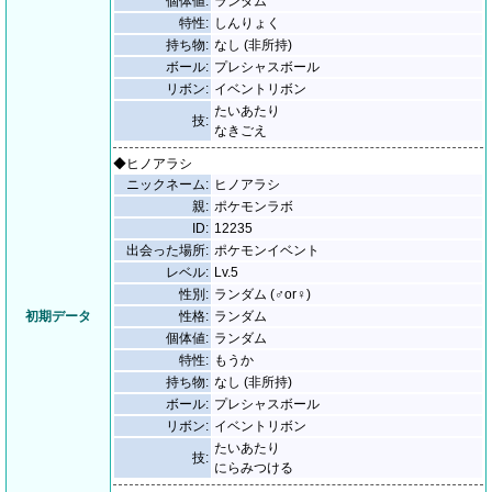
個体値:
ランダム
特性:
しんりょく
持ち物:
なし (非所持)
ボール:
プレシャスボール
リボン:
イベントリボン
たいあたり
技:
なきごえ
◆ヒノアラシ
ニックネーム:
ヒノアラシ
親:
ポケモンラボ
ID:
12235
出会った場所:
ポケモンイベント
レベル:
Lv.5
性別:
ランダム (♂or♀)
初期データ
性格:
ランダム
個体値:
ランダム
特性:
もうか
持ち物:
なし (非所持)
ボール:
プレシャスボール
リボン:
イベントリボン
たいあたり
技:
にらみつける