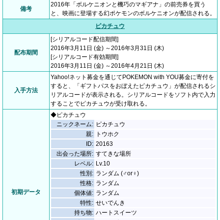
2016年「ボルケニオンと機巧のマギアナ」の前売券を買う
備考
と、映画に登場する幻ポケモンのボルケニオンが配信される。
ピカチュウ
[シリアルコード配信期間]
2016年3月11日 (金) ～2016年3月31日 (木)
配布期間
[シリアルコード有効期間]
2016年3月11日 (金) ～2016年4月21日 (木)
Yahoo!ネット募金を通じてPOKEMON with YOU募金に寄付を
すると、「ギフトパスをおぼえたピカチュウ」が配信されるシ
入手方法
リアルコードが表示される。シリアルコードをソフト内で入力
することでピカチュウが受け取れる。
◆ピカチュウ
ニックネーム:
ピカチュウ
親:
トウホク
ID:
20163
出会った場所:
すてきな場所
レベル:
Lv.10
性別:
ランダム (♂or♀)
性格:
ランダム
初期データ
個体値:
ランダム
特性:
せいでんき
持ち物:
ハートスイーツ