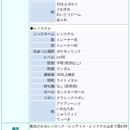
10まんボルト
ドわすれ
技:
れいとうビーム
あられ
◆レジスチル
ニックネーム:
レジスチル
親:
トレーナー名
ID:
トレーナーID
出会った場所:
ポケモンリンク
レベル:
Lv.50
性別:
不明 (性別なし)
性格:
ランダム
個体値:
3V以上確定
特性:
ライトメタル
持ち物:
なし (非所持)
ボール:
モンスターボール
リボン:
クラシックリボン
アイアンヘッド
いわなだれ
技:
じゅうりょく
てっぺき
配信されるレジロック・レジアイス・レジスチルは全て隠れ特
備考