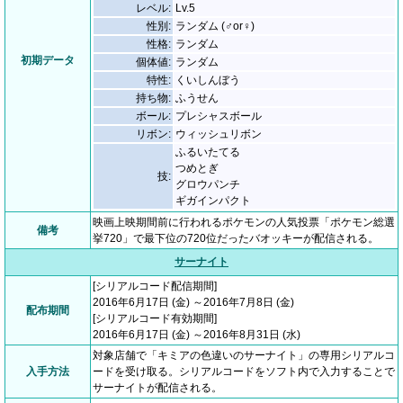
レベル:
Lv.5
性別:
ランダム (♂or♀)
性格:
ランダム
初期データ
個体値:
ランダム
特性:
くいしんぼう
持ち物:
ふうせん
ボール:
プレシャスボール
リボン:
ウィッシュリボン
ふるいたてる
つめとぎ
技:
グロウパンチ
ギガインパクト
映画上映期間前に行われるポケモンの人気投票「ポケモン総選
備考
挙720」で最下位の720位だったバオッキーが配信される。
サーナイト
[シリアルコード配信期間]
2016年6月17日 (金) ～2016年7月8日 (金)
配布期間
[シリアルコード有効期間]
2016年6月17日 (金) ～2016年8月31日 (水)
対象店舗で「キミアの色違いのサーナイト」の専用シリアルコ
入手方法
ードを受け取る。シリアルコードをソフト内で入力することで
サーナイトが配信される。