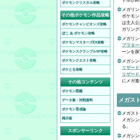
トルが終
ポケモンクリスタル攻略
メガリン
その他ポケモン作品攻略
ポケモン
は主人公
ポケモンチャンピオンズ攻略
ガリング
ぽこ あ ポケモン攻略
メガリン
ポケモンマスターズEX攻略
プラター
ーンを探
ポケモンスクランブルSP攻略
ポケモンクエスト攻略
メガシン
リザード
ポケとる攻略
リザード
にメガ進
その他コンテンツ
ポケモン図鑑
メガス
データ集・対戦資料
ポケモン育成論
メガスト
掲示板
メガシン
る。
スポンサーリンク
メガシン