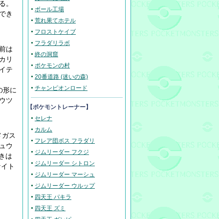
る。
ボール工場
でき
荒れ果てホテル
フロストケイブ
フラダリラボ
前は
終の洞窟
カリ
ポケモンの村
イテ
20番道路 (迷いの森)
チャンピオンロード
の形に
ウツ
【ポケモントレーナー】
セレナ
カルム
メガス
フレア団ボス フラダリ
ュウ
ジムリーダー フクジ
きは
ジムリーダー シトロン
ナイト
ジムリーダー マーシュ
ジムリーダー ウルップ
四天王 パキラ
四天王 ズミ