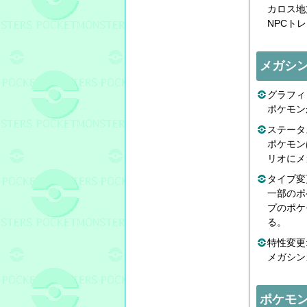
カロス地
NPCト
メガシ
グラフィ
ポケモン
ステータ
ポケモン
リオにメ
タイプ変
一部のポ
プのポケ
る。
特性変更
メガシン
ポケモン