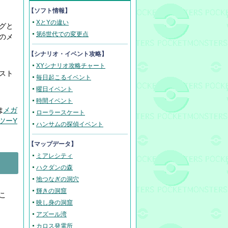
【ソフト情報】
XとYの違い
グと
第6世代での変更点
のメ
【
シナリオ・イベント攻略
】
XYシナリオ攻略チャート
スト
毎日起こるイベント
曜日イベント
時間イベント
は
メガ
ローラースケート
ツーY
ハンサムの探偵イベント
【マップデータ】
ミアレシティ
ハクダンの森
地つなぎの洞穴
輝きの洞窟
こ
映し身の洞窟
アズール湾
カロス発電所