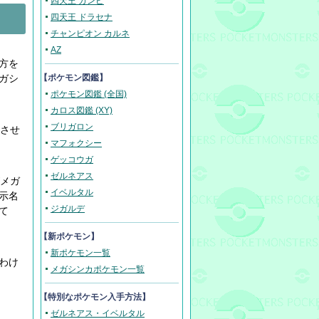
四天王 ガンピ
四天王 ドラセナ
チャンピオン カルネ
AZ
方を
ガシ
【ポケモン図鑑】
ポケモン図鑑 (全国)
カロス図鑑 (XY)
ブリガロン
カさせ
マフォクシー
ゲッコウガ
ゼルネアス
がメガ
イベルタル
示名
ジガルデ
て
【新ポケモン】
新ポケモン一覧
わけ
メガシンカポケモン一覧
【
特別なポケモン入手方法
】
ゼルネアス・イベルタル