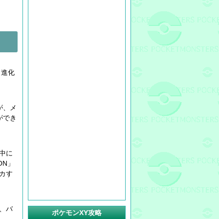
。進化
が、メ
ができ
中に
ON」
カす
、バ
ポケモンXY攻略