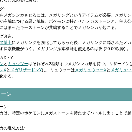
わると元の姿に戻る。
グ:
をメガシンカさせるには、メガリングというアイテムが必要。メガリン
が左腕につける黒い腕輪。ポケモンに持たせたメガストーンと、主人公
にはまったキーストーンが共鳴することでメガシンカが起こる。
グ改造:
ヌ博士
にメガリングを強化してもらった後、メガリングに隠されたメガ
す探索機能がつく。メガリング探索機能を使えるのは夜 (20:00以降) 。
カX・Y:
ン
と
ミュウツー
はそれぞれ2種類ずつメガシンカ形を持つ。リザードン
ンX
と
メガリザードンY
に、ミュウツーは
メガミュウツーX
と
メガミュウ
化する。
トーン
ーン:
カは、特定のポケモンにメガストーンを持たせてバトルに出すことで起
カの進化方法: