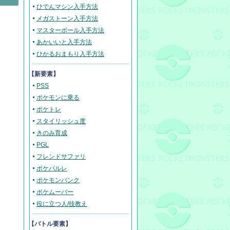
ひでんマシン入手方法
メガストーン入手方法
マスターボール入手方法
あかいいと入手方法
ひかるおまもり入手方法
【新要素】
PSS
ポケモンに乗る
ポケトレ
スタイリッシュ度
きのみ育成
PGL
フレンドサファリ
ポケパルレ
ポケモンバンク
ポケムーバー
役に立つ人/技教え
【バトル要素】