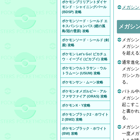
ポケモンブリリアントダイヤ
メガシン
モンド・シャイニングパール
(BDSP) 攻略
ポケモンソード・シールド エ
メガシ
キスパンションパス (鎧の孤
島/冠の雪原) 攻略
メガシン
ポケモンソード・シールド (剣
盾) 攻略
メガシン
を超える
ポケモン Let's Go! ピカチュ
ウ・イーブイ (ピカブイ) 攻略
通常進化
ポケモンウルトラサン・ウル
メガシン
トラムーン (USUM) 攻略
ガシンカ
る。
ポケモンサン・ムーン攻略
バトル中
ポケモンオメガルビー・アル
ファサファイア (ORAS) 攻略
メガシン
起こすこ
ポケモンX・Y攻略
と書かれ
ポケモンブラック2・ホワイト
る。
2 (BW2) 攻略
メガシン
ポケモンブラック・ホワイト
一度メガ
(BW) 攻略