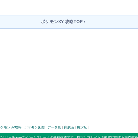
ポケモンXY
攻略TOP ›
ケモンSV攻略
|
ポケモン図鑑
|
データ集
|
育成論
|
掲示板
|
/クリーチャ―ズ/ゲームフリークの登録商標です。
以下は本サイトの内容に関する著作権を