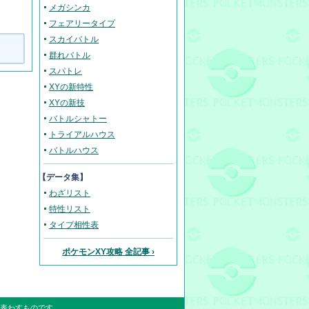
メガシンカ
フェアリータイプ
スカイバトル
群れバトル
スパトレ
XYの新特性
XYの新技
バトルシャトー
トライアルハウス
バトルハウス
【データ集】
わざリスト
特性リスト
タイプ相性表
ポケモンXY攻略 全記事 ›
表わすものです。