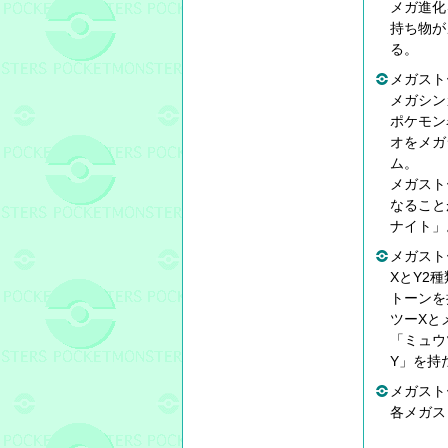
メガ進化
持ち物が
る。
メガスト
メガシン
ポケモン
オをメガ
ム。
メガスト
なること
ナイト」
メガスト
XとY2
トーンを
ツーXと
「ミュウ
Y」を持
メガスト
各メガス