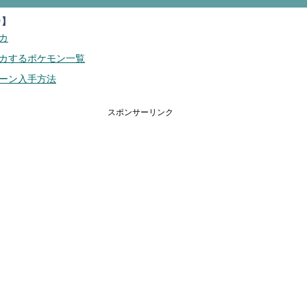
カ】
カ
カするポケモン一覧
ーン入手方法
スポンサーリンク