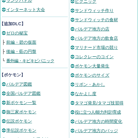
ランクバトル
ピクニック
インターネット大会
サンドウィッチ作り
サンドウィッチの食材
【追加DLC】
パルデア地方の店
ゼロの秘宝
パルデア地方の飲食店
├
前編・碧の仮面
マリナード市場の競り
├
後編・藍の円盤
コレクレーのコイン
└
番外編・キビキビパニック
ポケモン大量発生
【ポケモン】
ポケモンのサイズ
パルデア図鑑
リボン・あかし
全国パルデア図鑑
なかよし度
新ポケモン一覧
タマゴ発見/タマゴ技習得
御三家ポケモン
役に立つ人/能力判定/育成
伝説ポケモン
パルデア地方の時間変化
準伝説ポケモン
パルデア地方のバッジ