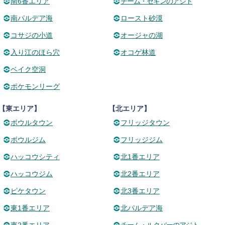
南6番エリア
チーム・セギンのアジト
南パルデア海
ロースト砂漠
コサジの小道
オージャの湖
入り江のほら穴
オコゲ林道
ベイク空洞
ポケモンリーグ
【東エリア】
【北エリア】
ボウルタウン
フリッジタウン
ボウルジム
フリッジジム
ハッコウシティ
北1番エリア
ハッコウジム
北2番エリア
ピケタウン
北3番エリア
東1番エリア
北パルデア海