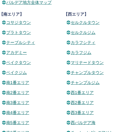
パルデア地方全体マップ
【南エリア】
【西エリア】
コサジタウン
セルクルタウン
プラトタウン
セルクルジム
テーブルシティ
カラフシティ
アカデミー
カラフジム
ベイクタウン
マリナードタウン
ベイクジム
チャンプルタウン
南1番エリア
チャンプルジム
南2番エリア
西1番エリア
南3番エリア
西2番エリア
南4番エリア
西3番エリア
南5番エリア
西パルデア海