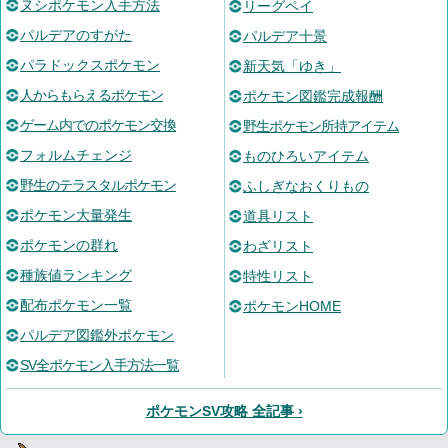
ヌシポケモン入手方法
リーグペイ
パルデアのすがた
パルデア十景
パラドックスポケモン
新天気「ゆき」
人からもらえるポケモン
ポケモン図鑑完成報酬
ゲーム内でのポケモン交換
野生ポケモン所持アイテム
フォルムチェンジ
ものひろいアイテム
野生のテラスタルポケモン
ふしぎなおくりもの
ポケモン大量発生
道具リスト
ポケモンの群れ
わざリスト
種族値ランキング
特性リスト
配布ポケモン一覧
ポケモンHOME
パルデア図鑑外ポケモン
SV全ポケモン入手方法一覧
ポケモンSV攻略 全記事 ›