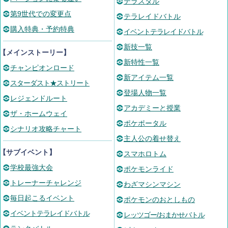
テラスタル
第9世代での変更点
テラレイドバトル
購入特典・予約特典
イベントテラレイドバトル
新技一覧
【メインストーリー】
新特性一覧
チャンピオンロード
新アイテム一覧
スターダスト★ストリート
登場人物一覧
レジェンドルート
アカデミーと授業
ザ・ホームウェイ
ポケポータル
シナリオ攻略チャート
主人公の着せ替え
【サブイベント】
スマホロトム
学校最強大会
ポケモンライド
トレーナーチャレンジ
わざマシンマシン
毎日起こるイベント
ポケモンのおとしもの
イベントテラレイドバトル
レッツゴー/おまかせバトル