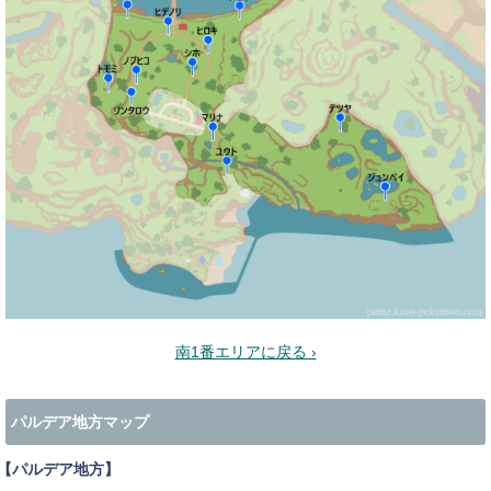
南1番エリアに戻る ›
パルデア地方マップ
【パルデア地方】