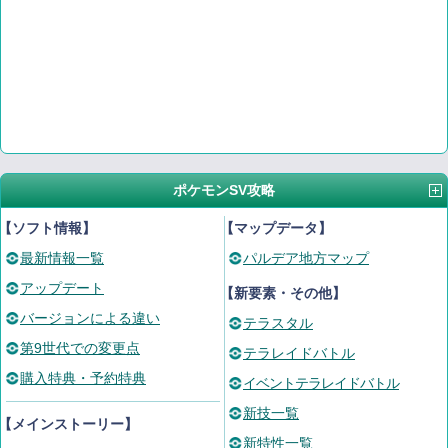
ポケモンSV攻略
【ソフト情報】
【マップデータ】
最新情報一覧
パルデア地方マップ
アップデート
【新要素・その他】
バージョンによる違い
テラスタル
第9世代での変更点
テラレイドバトル
購入特典・予約特典
イベントテラレイドバトル
新技一覧
【メインストーリー】
新特性一覧