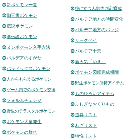
新ポケモン一覧
役に立つ人/能力判定/育成
御三家ポケモン
パルデア地方の時間変化
伝説ポケモン
パルデア地方のバッジ
準伝説ポケモン
リーグペイ
ヌシポケモン入手方法
パルデア十景
パルデアのすがた
新天気「ゆき」
パラドックスポケモン
ポケモン図鑑完成報酬
人からもらえるポケモン
野生ポケモン所持アイテム
ゲーム内でのポケモン交換
ものひろいアイテム
フォルムチェンジ
ふしぎなおくりもの
野生のテラスタルポケモン
道具リスト
ポケモン大量発生
わざリスト
ポケモンの群れ
特性リスト