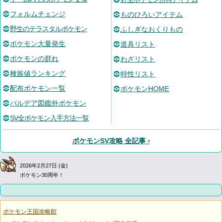
フォルムチェンジ
ものひろいアイテム
野生のテラスタルポケモン
ふしぎなおくりもの
ポケモン大量発生
道具リスト
ポケモンの群れ
わざリスト
種族値ランキング
特性リスト
配布ポケモン一覧
ポケモンHOME
パルデア図鑑外ポケモン
SV全ポケモン入手方法一覧
ポケモンSV攻略 全記事 ›
2026年2月27日 (金)
ポケモン30周年！
ポケモン王国攻略館