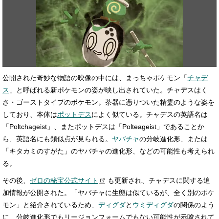
公開された奇妙な物語の映像の中には、まっちゃポケモン「
チャデ
ス
」と呼ばれる新ポケモンの姿が映し出されていた。チャデスはく
さ・ゴーストタイプのポケモン。茶器に憑りついた精霊のような姿を
しており、本体は
ポットデス
によく似ている。チャデスの英語名は
「Poltchageist」、またポットデスは「Polteageist」であることか
ら、英語名にも類似点が見られる。
ヤバチャ
の分岐進化形、または
「キタカミのすがた」のヤバチャの進化形、などの可能性も考えられ
る。
その後、
ゼロの秘宝公式サイト
も更新され、チャデスに関する追
加情報が公開された。「ヤバチャに生態は似ているが、全く別のポケ
モン」と紹介されているため、
ディグダ
と
ウミディグダ
の関係のよう
に、分岐進化形でもリージョンフォームでもない可能性が示唆されて