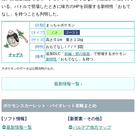
いる。バトルで登場したときに味方のHPを回復する新特性「おもて
なし」を持つことも判明した。
[分類]
まっちゃポケモン
[タイプ]
くさ
ゴースト
[サイズ]
高さ:0.1m 重さ:1.1kg
[特性]
おもてなし / ？ / ？ [隠]
追加DLC「
前編・碧の仮面
」で登場するポケモン
チャデス
[備考]
新特性
「おもてなし」を持つ
※ポケモンのデータは公開当時のもの。
最新情報一覧 ›
ポケモンスカーレット・バイオレット攻略まとめ
【ソフト情報】
【新要素・その他】
最新情報一覧
パルデア地方マップ