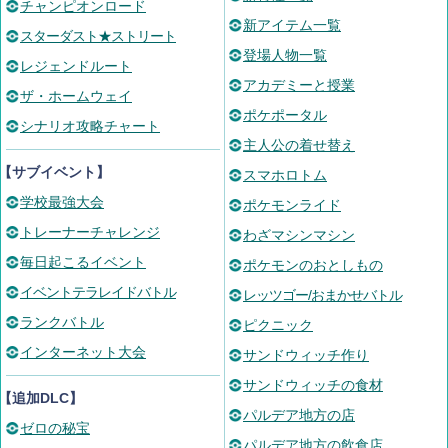
チャンピオンロード
新アイテム一覧
スターダスト★ストリート
登場人物一覧
レジェンドルート
アカデミーと授業
ザ・ホームウェイ
ポケポータル
シナリオ攻略チャート
主人公の着せ替え
【サブイベント】
スマホロトム
学校最強大会
ポケモンライド
トレーナーチャレンジ
わざマシンマシン
毎日起こるイベント
ポケモンのおとしもの
イベントテラレイドバトル
レッツゴー/おまかせバトル
ランクバトル
ピクニック
インターネット大会
サンドウィッチ作り
サンドウィッチの食材
【追加DLC】
パルデア地方の店
ゼロの秘宝
パルデア地方の飲食店