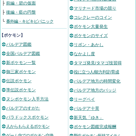
├
前編・碧の仮面
マリナード市場の競り
├
後編・藍の円盤
コレクレーのコイン
└
番外編・キビキビパニック
ポケモン大量発生
【ポケモン】
ポケモンのサイズ
パルデア図鑑
リボン・あかし
全国パルデア図鑑
なかよし度
新ポケモン一覧
タマゴ発見/タマゴ技習得
御三家ポケモン
役に立つ人/能力判定/育成
伝説ポケモン
パルデア地方の時間変化
準伝説ポケモン
パルデア地方のバッジ
ヌシポケモン入手方法
リーグペイ
パルデアのすがた
パルデア十景
パラドックスポケモン
新天気「ゆき」
人からもらえるポケモン
ポケモン図鑑完成報酬
ゲーム内でのポケモン交換
野生ポケモン所持アイテム