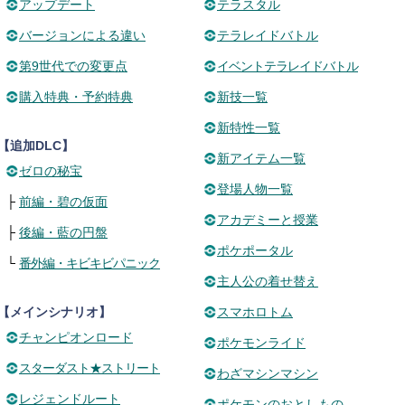
アップデート
テラスタル
バージョンによる違い
テラレイドバトル
第9世代での変更点
イベントテラレイドバトル
購入特典・予約特典
新技一覧
新特性一覧
【追加DLC】
新アイテム一覧
ゼロの秘宝
登場人物一覧
├
前編・碧の仮面
アカデミーと授業
├
後編・藍の円盤
ポケポータル
└
番外編・キビキビパニック
主人公の着せ替え
【メインシナリオ】
スマホロトム
チャンピオンロード
ポケモンライド
スターダスト★ストリート
わざマシンマシン
レジェンドルート
ポケモンのおとしもの