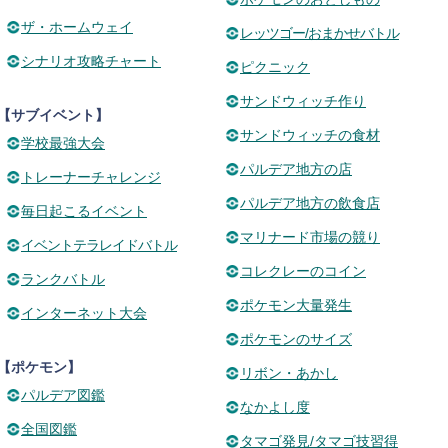
ザ・ホームウェイ
レッツゴー/おまかせバトル
シナリオ攻略チャート
ピクニック
サンドウィッチ作り
【サブイベント】
サンドウィッチの食材
学校最強大会
パルデア地方の店
トレーナーチャレンジ
パルデア地方の飲食店
毎日起こるイベント
マリナード市場の競り
イベントテラレイドバトル
コレクレーのコイン
ランクバトル
ポケモン大量発生
インターネット大会
ポケモンのサイズ
【ポケモン】
リボン・あかし
パルデア図鑑
なかよし度
全国図鑑
タマゴ発見/タマゴ技習得