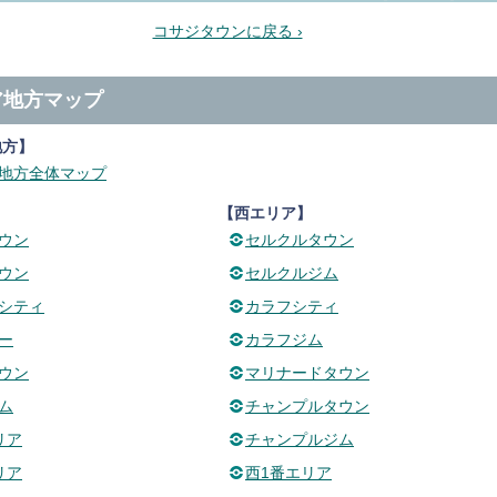
コサジタウンに戻る ›
ア地方マップ
地方】
地方全体マップ
】
【西エリア】
ウン
セルクルタウン
ウン
セルクルジム
シティ
カラフシティ
ー
カラフジム
ウン
マリナードタウン
ム
チャンプルタウン
リア
チャンプルジム
リア
西1番エリア