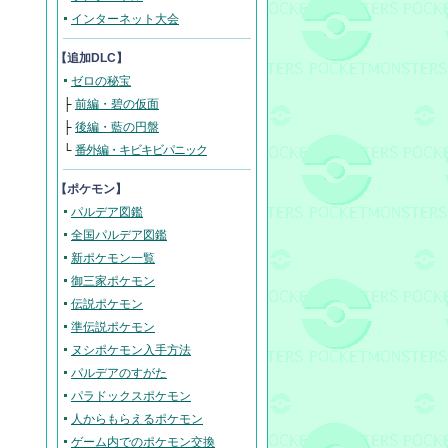
インターネット大会
【追加DLC】
ゼロの秘宝
├
前編・碧の仮面
├
後編・藍の円盤
└
番外編・キビキビパニック
【ポケモン】
パルデア図鑑
全国パルデア図鑑
新ポケモン一覧
御三家ポケモン
伝説ポケモン
準伝説ポケモン
ヌシポケモン入手方法
パルデアのすがた
パラドックスポケモン
人からもらえるポケモン
ゲーム内でのポケモン交換