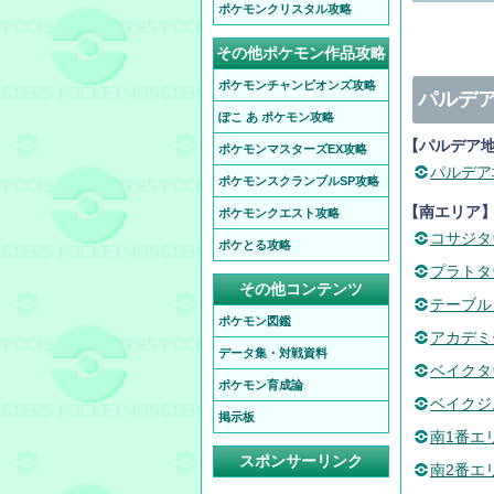
ポケモンクリスタル攻略
その他ポケモン作品攻略
ポケモンチャンピオンズ攻略
パルデ
ぽこ あ ポケモン攻略
【パルデア
ポケモンマスターズEX攻略
パルデア
ポケモンスクランブルSP攻略
【南エリア
ポケモンクエスト攻略
コサジタ
ポケとる攻略
プラトタ
その他コンテンツ
テーブル
ポケモン図鑑
アカデミ
データ集・対戦資料
ベイクタ
ポケモン育成論
ベイクジ
掲示板
南1番エ
スポンサーリンク
南2番エ