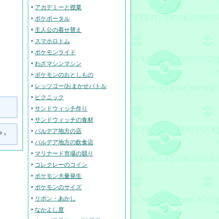
アカデミーと授業
ポケポータル
主人公の着せ替え
スマホロトム
ポケモンライド
わざマシンマシン
ポケモンのおとしもの
レッツゴー/おまかせバトル
ピクニック
サンドウィッチ作り
サンドウィッチの食材
パルデア地方の店
 ›
パルデア地方の飲食店
マリナード市場の競り
コレクレーのコイン
ポケモン大量発生
ポケモンのサイズ
リボン・あかし
なかよし度