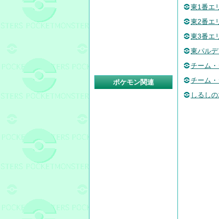
東1番エ
東2番エ
東3番エ
東パルデ
チーム・
チーム・
ポケモン関連
しるしの