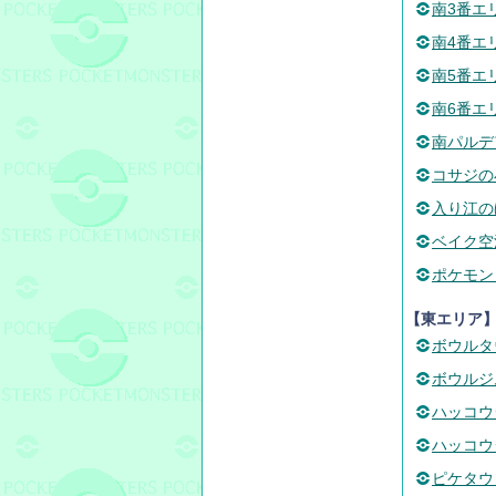
南3番エ
南4番エ
南5番エ
南6番エ
南パルデ
コサジの
入り江の
ベイク空
ポケモン
【東エリア
ボウルタ
ボウルジ
ハッコウ
ハッコウ
ピケタウ