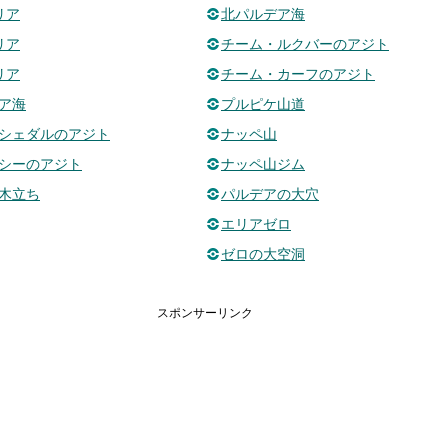
リア
北パルデア海
リア
チーム・ルクバーのアジト
リア
チーム・カーフのアジト
ア海
プルピケ山道
シェダルのアジト
ナッペ山
シーのアジト
ナッペ山ジム
木立ち
パルデアの大穴
エリアゼロ
ゼロの大空洞
スポンサーリンク