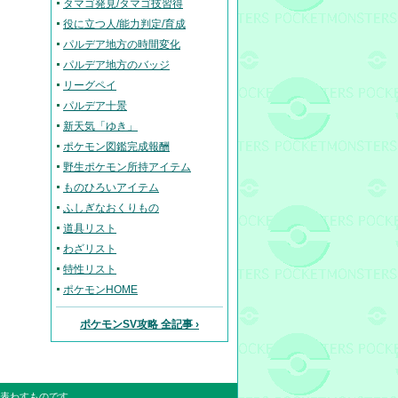
タマゴ発見/タマゴ技習得
役に立つ人/能力判定/育成
パルデア地方の時間変化
パルデア地方のバッジ
リーグペイ
パルデア十景
新天気「ゆき」
ポケモン図鑑完成報酬
野生ポケモン所持アイテム
ものひろいアイテム
ふしぎなおくりもの
道具リスト
わざリスト
特性リスト
ポケモンHOME
ポケモンSV攻略 全記事 ›
表わすものです。