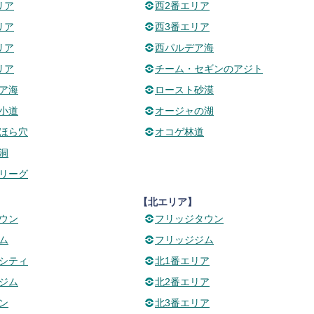
リア
西2番エリア
リア
西3番エリア
リア
西パルデア海
リア
チーム・セギンのアジト
ア海
ロースト砂漠
小道
オージャの湖
ほら穴
オコゲ林道
洞
リーグ
】
【北エリア】
ウン
フリッジタウン
ム
フリッジジム
シティ
北1番エリア
ジム
北2番エリア
ン
北3番エリア