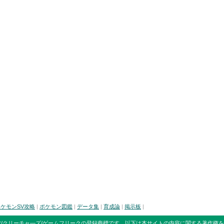
ケモンSV攻略
|
ポケモン図鑑
|
データ集
|
育成論
|
掲示板
|
/クリーチャ―ズ/ゲームフリークの登録商標です。
以下は本サイトの内容に関する著作権を