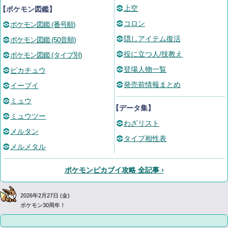
上空
【ポケモン図鑑】
コロン
ポケモン図鑑 (番号順)
隠しアイテム復活
ポケモン図鑑 (50音順)
役に立つ人/技教え
ポケモン図鑑 (タイプ別)
登場人物一覧
ピカチュウ
発売前情報まとめ
イーブイ
ミュウ
【データ集】
ミュウツー
わざリスト
メルタン
タイプ相性表
メルメタル
ポケモンピカブイ攻略 全記事 ›
2026年2月27日 (金)
ポケモン30周年！