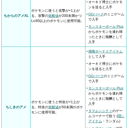
オーキド博士にポケモ
ンを送ると入手
ポケモンに使うと攻撃が+1上が
GOパーク
のミニゲーム
ちからのアメXL
る。攻撃の
覚醒値
が200未満かつ
で入手
Lv.60以上のポケモンに使用可能。
モンスターボール Plus
からポケモンを連れ帰
ったときに報酬として
入手
捕獲ボーナスアイテム
として入手
オーキド博士にポケモ
ンを送ると入手
GOパーク
のミニゲーム
で入手
モンスターボール Plus
からポケモンを連れ帰
ったときに報酬として
ポケモンに使うと特攻が+1上が
入手
ちしきのアメ
る。特攻の
覚醒値
が50未満のポケ
タマムシシティ
のゲー
モンに使用可能。
ムコーナーで拾う (
隠し
アイテム
・ランダム)