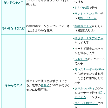
フレンドリィショップで250円で
つける
ちいさなキノコ
売れる。
トキワの森
で拾う
サント・アンヌ号
で拾
う (
隠しアイテム
)
相棒のポケモンからプレゼントさ
相棒ポケモン
からもら
ちいさなはなたば
れたささやかな花束。
う (殿堂入り後)
捕獲ボーナスアイテム
として入手
オーキド博士にポケモ
ンを送ると入手
GOパーク
のミニゲーム
で入手
モンスターボール Plus
からポケモンを連れ帰
ったときに報酬として
ポケモンに使うと攻撃が+1上が
入手
ちからのアメ
る。攻撃の
覚醒値
が50未満のポケ
タマムシシティ
のゲー
モンに使用可能。
ムコーナーで拾う (
隠し
アイテム
・ランダム)
ロケット団アジト
で拾
う