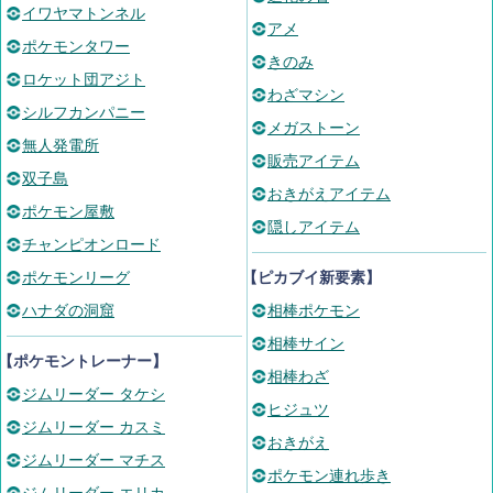
イワヤマトンネル
アメ
ポケモンタワー
きのみ
ロケット団アジト
わざマシン
シルフカンパニー
メガストーン
無人発電所
販売アイテム
双子島
おきがえアイテム
ポケモン屋敷
隠しアイテム
チャンピオンロード
ポケモンリーグ
【ピカブイ新要素】
ハナダの洞窟
相棒ポケモン
相棒サイン
【ポケモントレーナー】
相棒わざ
ジムリーダー タケシ
ヒジュツ
ジムリーダー カスミ
おきがえ
ジムリーダー マチス
ポケモン連れ歩き