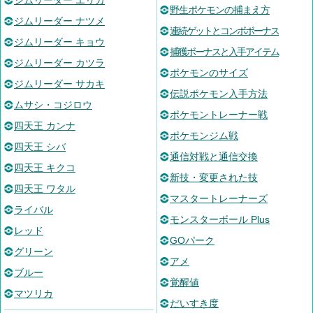
ジムリーダー エリカ
野生ポケモンの捕まえ方
ジムリーダー ナツメ
連続ゲットとコンボボーナス
ジムリーダー キョウ
捕獲ボーナスと入手アイテム
ジムリーダー カツラ
ポケモンのサイズ
ジムリーダー サカキ
伝説ポケモン入手方法
ムサシ・コジロウ
ポケモントレーナー戦
四天王 カンナ
ポケモンジム戦
四天王 シバ
通信対戦と通信交換
四天王 キクコ
新技・変更された技
四天王 ワタル
マスタートレーナーズ
ライバル
モンスターボール Plus
レッド
GOパーク
グリーン
アメ
ブルー
覚醒値
マツリカ
だいすき度