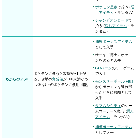
ポケモン屋敷
で拾う (
隠
しアイテム
・ランダム)
チャンピオンロード
で
拾う (
隠しアイテム
・ラ
ンダム)
捕獲ボーナスアイテム
として入手
オーキド博士にポケモ
ンを送ると入手
GOパーク
のミニゲーム
ポケモンに使うと攻撃が+1上が
で入手
ちからのアメL
る。攻撃の
覚醒値
が100未満かつ
モンスターボール Plus
Lv.30以上のポケモンに使用可能。
からポケモンを連れ帰
ったときに報酬として
入手
タマムシシティ
のゲー
ムコーナーで拾う (
隠し
アイテム
・ランダム)
捕獲ボーナスアイテム
として入手