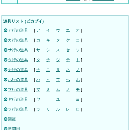
道具リスト (ピカブイ)
ア行の道具
[
ア
イ
ウ
エ
オ
]
カ行の道具
[
カ
キ
ク
ケ
コ
]
サ行の道具
[
サ
シ
ス
セ
ソ
]
タ行の道具
[
タ
チ
ツ
テ
ト
]
ナ行の道具
[
ナ
ニ
ヌ
ネ
ノ
]
ハ行の道具
[
ハ
ヒ
フ
へ
ホ
]
マ行の道具
[
マ
ミ
ム
メ
モ
]
ヤ行の道具
[
ヤ
ユ
ヨ
]
ラ行の道具
[
ラ
リ
ル
レ
ロ
]
回復
戦闘用