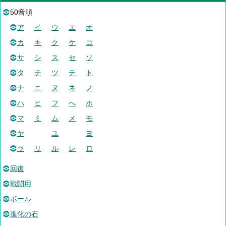
50音順
ア
イ
ウ
エ
オ
カ
キ
ク
ケ
コ
サ
シ
ス
セ
ソ
タ
チ
ツ
テ
ト
ナ
ニ
ヌ
ネ
ノ
ハ
ヒ
フ
へ
ホ
マ
ミ
ム
メ
モ
ヤ
ユ
ヨ
ラ
リ
ル
レ
ロ
回復
戦闘用
ボール
進化の石