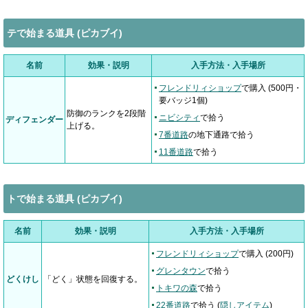
テで始まる道具 (ピカブイ)
名前
効果・説明
入手方法・入手場所
フレンドリィショップ
で購入 (500円・
要バッジ1個)
防御のランクを2段階
ニビシティ
で拾う
ディフェンダー
上げる。
7番道路
の地下通路で拾う
11番道路
で拾う
トで始まる道具 (ピカブイ)
名前
効果・説明
入手方法・入手場所
フレンドリィショップ
で購入 (200円)
グレンタウン
で拾う
どくけし
「どく」状態を回復する。
トキワの森
で拾う
22番道路
で拾う (
隠しアイテム
)