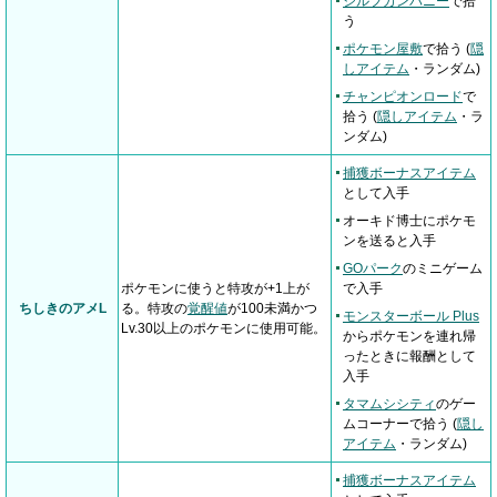
シルフカンパニー
で拾
う
ポケモン屋敷
で拾う (
隠
しアイテム
・ランダム)
チャンピオンロード
で
拾う (
隠しアイテム
・ラ
ンダム)
捕獲ボーナスアイテム
として入手
オーキド博士にポケモ
ンを送ると入手
GOパーク
のミニゲーム
ポケモンに使うと特攻が+1上が
で入手
ちしきのアメL
る。特攻の
覚醒値
が100未満かつ
モンスターボール Plus
Lv.30以上のポケモンに使用可能。
からポケモンを連れ帰
ったときに報酬として
入手
タマムシシティ
のゲー
ムコーナーで拾う (
隠し
アイテム
・ランダム)
捕獲ボーナスアイテム