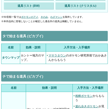
道具リスト (BW)
道具リスト (クリスタル)
※50音順一覧では
ポケモンのアメ
、
きのみ
、
わざマシン
を除外しています。
※本作品内に登場しないことが確定した過去作の道具は掲載していません。
タで始まる道具 (ピカブイ)
名前
効果・説明
入手方法・入手場所
カントー地方のマ
マサラタウン
のポケモン研究所前でおかあさ
タウンマップ
ップ。
んからもらう
チで始まる道具 (ピカブイ)
名前
効果・説明
入手方法・入手場所
相棒ポケモン
からもら
う
連れ歩きポケモン
が見