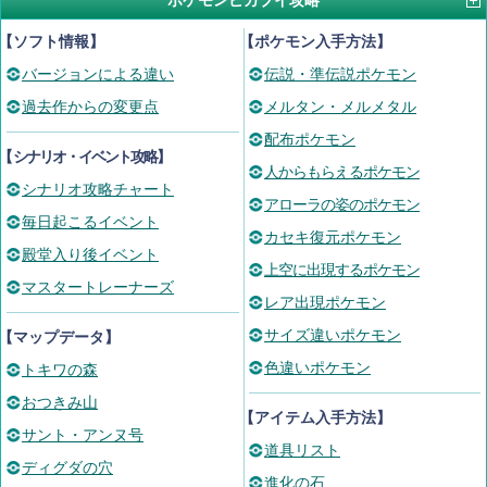
ポケモンピカブイ攻略
【ソフト情報】
【ポケモン入手方法】
バージョンによる違い
伝説・準伝説ポケモン
過去作からの変更点
メルタン・メルメタル
配布ポケモン
【
シナリオ・イベント攻略
】
人からもらえるポケモン
シナリオ攻略チャート
アローラの姿のポケモン
毎日起こるイベント
カセキ復元ポケモン
殿堂入り後イベント
上空に出現するポケモン
マスタートレーナーズ
レア出現ポケモン
サイズ違いポケモン
【マップデータ】
色違いポケモン
トキワの森
おつきみ山
【アイテム入手方法】
サント・アンヌ号
道具リスト
ディグダの穴
進化の石