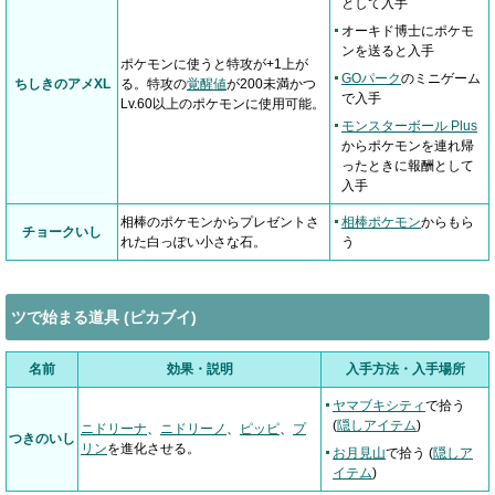
として入手
オーキド博士にポケモ
ンを送ると入手
ポケモンに使うと特攻が+1上が
GOパーク
のミニゲーム
ちしきのアメXL
る。特攻の
覚醒値
が200未満かつ
で入手
Lv.60以上のポケモンに使用可能。
モンスターボール Plus
からポケモンを連れ帰
ったときに報酬として
入手
相棒のポケモンからプレゼントさ
相棒ポケモン
からもら
チョークいし
れた白っぽい小さな石。
う
ツで始まる道具 (ピカブイ)
名前
効果・説明
入手方法・入手場所
ヤマブキシティ
で拾う
(
隠しアイテム
)
ニドリーナ
、
ニドリーノ
、
ピッピ
、
プ
つきのいし
リン
を進化させる。
お月見山
で拾う (
隠しア
イテム
)