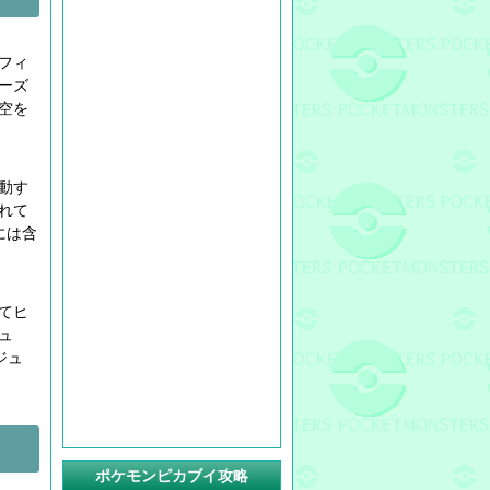
るフィ
ーズ
空を
動す
れて
には含
てヒ
ュ
ジュ
ポケモンピカブイ攻略