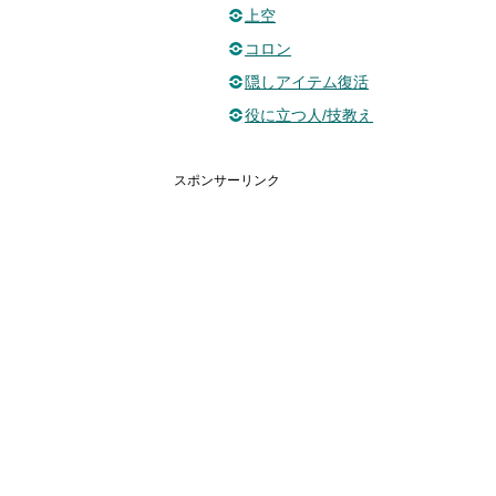
上空
コロン
隠しアイテム復活
役に立つ人/技教え
スポンサーリンク