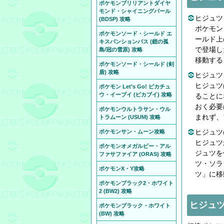
ポケモンブリリアントダイヤ
モンド・シャイニングパール
ヒジュツ
(BDSP) 攻略
ポケモン 
ポケモンソード・シールド エ
ールド上
キスパンションパス (鎧の孤
で登場し
島/冠の雪原) 攻略
移動する
ポケモンソード・シールド (剣
盾) 攻略
ヒジュツ
ヒジュツ
ポケモン Let's Go! ピカチュ
ウ・イーブイ (ピカブイ) 攻略
ることに
おく必要
ポケモンウルトラサン・ウル
まれず、
トラムーン (USUM) 攻略
ヒジュツ
ポケモンサン・ムーン攻略
ヒジュツ
ポケモンオメガルビー・アル
ジュツを
ファサファイア (ORAS) 攻略
ツ・ソラ
ポケモンX・Y攻略
ツ」に移
ポケモンブラック2・ホワイト
2 (BW2) 攻略
ヒジュ
ポケモンブラック・ホワイト
(BW) 攻略