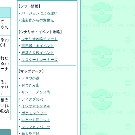
【ソフト情報】
バージョンによる違い
過去作からの変更点
いぎ
もらえ
【
シナリオ・イベント攻略
】
シナリオ攻略チャート
するわ
ても
毎日起こるイベント
殿堂入り後イベント
訪れた
マスタートレーナーズ
するわ
コーナ
【マップデータ】
トキワの森
きる。
おつきみ山
ファリ
る。
サント・アンヌ号
ディグダの穴
に相当
のいれ
イワヤマトンネル
の砂浜
ポケモンタワー
ロケット団アジト
シルフカンパニー
無人発電所