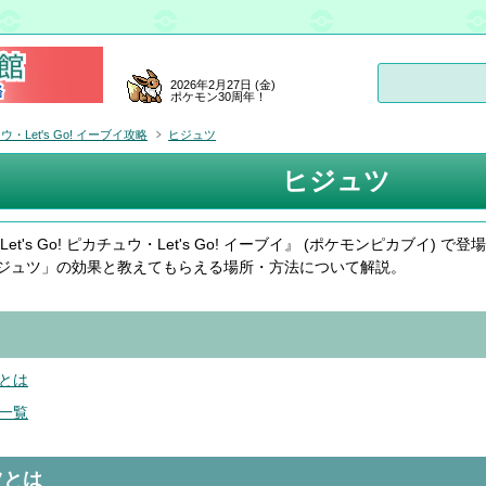
2026年2月27日 (金)
ポケモン30周年！
ュウ・Let's Go! イーブイ攻略
ヒジュツ
ヒジュツ
et's Go! ピカチュウ・Let's Go! イーブイ』 (ポケモンピカブイ) で登
ジュツ」の効果と教えてもらえる場所・方法について解説。
とは
一覧
ツとは