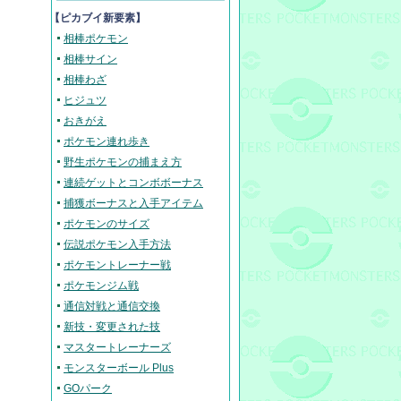
【ピカブイ新要素】
相棒ポケモン
相棒サイン
相棒わざ
ヒジュツ
おきがえ
ポケモン連れ歩き
野生ポケモンの捕まえ方
連続ゲットとコンボボーナス
捕獲ボーナスと入手アイテム
ポケモンのサイズ
伝説ポケモン入手方法
ポケモントレーナー戦
ポケモンジム戦
通信対戦と通信交換
新技・変更された技
マスタートレーナーズ
モンスターボール Plus
GOパーク