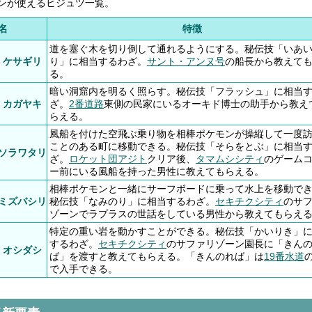
ンが使えるヒジュツ一覧。
名
特徴
道を塞ぐ木を切り倒して通れるようにする。秘伝技「いあ
・ケサギリ
り」に相当するわざ。
サント・アンヌ号
の船長から教えて
る。
暗い洞窟内を明るく照らす。秘伝技「フラッシュ」に相当
・カガヤキ
ざ。
2番道路
東側の民家にいるオーキド博士の助手から教え
らえる。
風船を付けた空飛ぶ乗り物を相棒ポケモンが操縦して一度
ことのある町に移動できる。秘伝技「そらをとぶ」に相当
ソラワタリ
ざ。
ロケット団アジト
クリア後、
タマムシシティ
のゲーム
ー前にいる風船を持った男性に教えてもらえる。
相棒ポケモンと一緒にサーフボードに乗って水上を移動で
ミズバシリ
秘伝技「なみのり」に相当するわざ。
セキチクシティ
のサ
ゾーンでラプラスの世話をしている男性から教えてもらえ
特定の重い岩を動かすことができる。秘伝技「かいりき」
するわざ。
セキチクシティ
のサファリゾーン園長に「きん
・オシダシ
ば」を渡すと教えてもらえる。「きんのれば」は
19番水道
で入手できる。