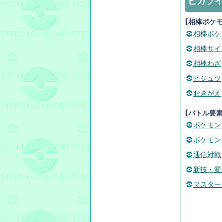
ピカブ
【相棒ポケ
相棒ポケ
相棒サイ
相棒わざ
ヒジュツ
おきがえ
【バトル要
ポケモン
ポケモン
通信対戦
新技・変
マスター