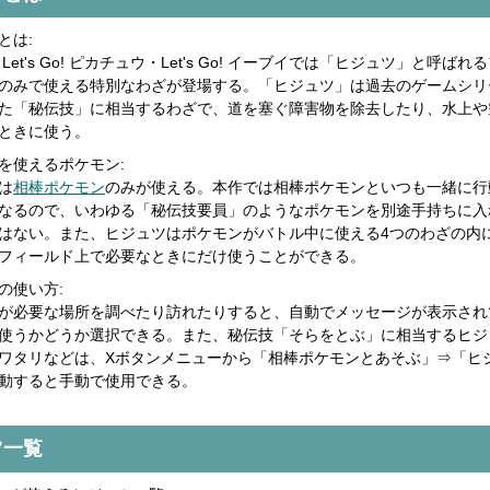
とは:
Let's Go! ピカチュウ・Let's Go! イーブイでは「ヒジュツ」と呼ばれ
のみで使える特別なわざが登場する。「ヒジュツ」は過去のゲームシリ
た「秘伝技」に相当するわざで、道を塞ぐ障害物を除去したり、水上や
ときに使う。
を使えるポケモン:
は
相棒ポケモン
のみが使える。本作では相棒ポケモンといつも一緒に行
なるので、いわゆる「秘伝技要員」のようなポケモンを別途手持ちに入
はない。また、ヒジュツはポケモンがバトル中に使える4つのわざの内
フィールド上で必要なときにだけ使うことができる。
の使い方:
が必要な場所を調べたり訪れたりすると、自動でメッセージが表示され
使うかどうか選択できる。また、秘伝技「そらをとぶ」に相当するヒジ
ワタリなどは、Xボタンメニューから「相棒ポケモンとあそぶ」⇒「ヒ
動すると手動で使用できる。
ツ一覧