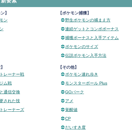
イ新要素
モン】
【ポケモン捕獲】
モン
野生ポケモンの捕まえ方
ン
連続ゲットとコンボボーナス
捕獲ボーナスと入手アイテム
ポケモンのサイズ
伝説ポケモン入手方法
素】
【その他】
トレーナー戦
ポケモン連れ歩き
ジム戦
モンスターボール Plus
と通信交換
GOパーク
更された技
アメ
トレーナーズ
覚醒値
CP
だいすき度