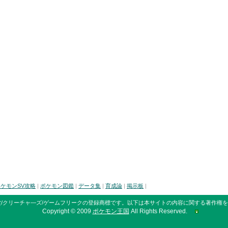
ケモンSV攻略
|
ポケモン図鑑
|
データ集
|
育成論
|
掲示板
|
/クリーチャ―ズ/ゲームフリークの登録商標です。
以下は本サイトの内容に関する著作権を
Copyright © 2009
ポケモン王国
All Rights Reserved.