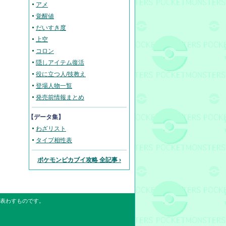
アメ
覚醒値
だいすき度
上空
コロン
隠しアイテム復活
役に立つ人/技教え
登場人物一覧
発売前情報まとめ
【データ集】
わざリスト
タイプ相性表
ポケモンピカブイ攻略 全記事 ›
表わすものです。