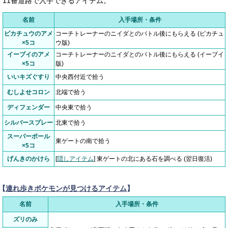
11番道路で入手できるアイテム。
名前
入手場所・条件
ピカチュウのアメ
コーチトレーナーのニイダとのバトル後にもらえる (ピカチュ
×5コ
ウ版)
イーブイのアメ
コーチトレーナーのニイダとのバトル後にもらえる (イーブイ
×5コ
版)
いいキズぐすり
中央西付近で拾う
むしよせコロン
北端で拾う
ディフェンダー
中央東で拾う
シルバースプレー
北東で拾う
スーパーボール
東ゲートの南で拾う
×5コ
げんきのかけら
[
隠しアイテム
] 東ゲートの北にある石を調べる (翌日復活)
【
連れ歩きポケモンが見つけるアイテム
】
名前
入手場所・条件
ズリのみ