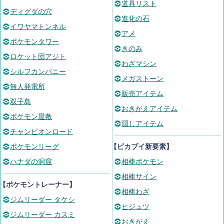
道具リスト
ディグダの穴
進化の石
イワヤマトンネル
アメ
ポケモンタワー
きのみ
ロケット団アジト
わざマシン
シルフカンパニー
メガストーン
無人発電所
販売アイテム
双子島
おきがえアイテム
ポケモン屋敷
隠しアイテム
チャンピオンロード
ポケモンリーグ
【ピカブイ新要素】
ハナダの洞窟
相棒ポケモン
相棒サイン
【ポケモントレーナー】
相棒わざ
ジムリーダー タケシ
ヒジュツ
ジムリーダー カスミ
おきがえ