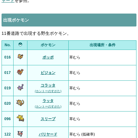
ャート
を参照。
出現ポケモン
11番道路で出現する野生ポケモン。
No.
ポケモン
出現場所・条件
016
ポッポ
草むら
017
ピジョン
草むら
コラッタ
019
草むら
(カントーのすがた)
ラッタ
020
草むら
(カントーのすがた)
096
スリープ
草むら
122
バリヤード
草むら (低確率)