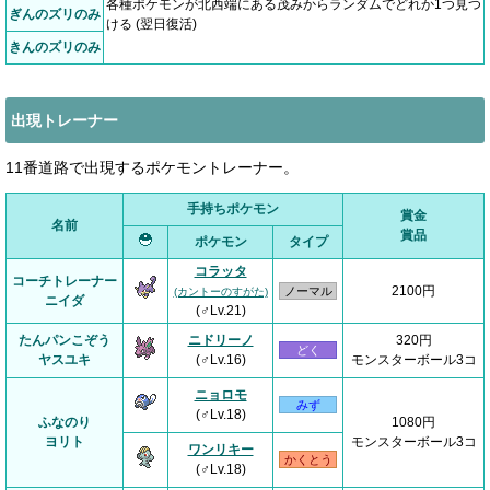
各種ポケモンが北西端にある茂みからランダムでどれか1つ見つ
ぎんのズリのみ
ける (翌日復活)
きんのズリのみ
出現トレーナー
11番道路で出現するポケモントレーナー。
手持ちポケモン
賞金
名前
賞品
ポケモン
タイプ
コラッタ
コーチトレーナー
2100円
ノーマル
(カントーのすがた)
ニイダ
(♂Lv.21)
たんパンこぞう
ニドリーノ
320円
どく
ヤスユキ
(♂Lv.16)
モンスターボール3コ
ニョロモ
みず
(♂Lv.18)
ふなのり
1080円
ヨリト
モンスターボール3コ
ワンリキー
かくとう
(♂Lv.18)