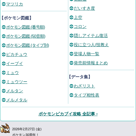
マツリカ
だいすき度
上空
【ポケモン図鑑】
コロン
ポケモン図鑑 (番号順)
隠しアイテム復活
ポケモン図鑑 (50音順)
役に立つ人/技教え
ポケモン図鑑 (タイプ別)
登場人物一覧
ピカチュウ
発売前情報まとめ
イーブイ
ミュウ
【データ集】
ミュウツー
わざリスト
メルタン
タイプ相性表
メルメタル
ポケモンピカブイ攻略 全記事 ›
2026年2月27日 (金)
ポケモン30周年！