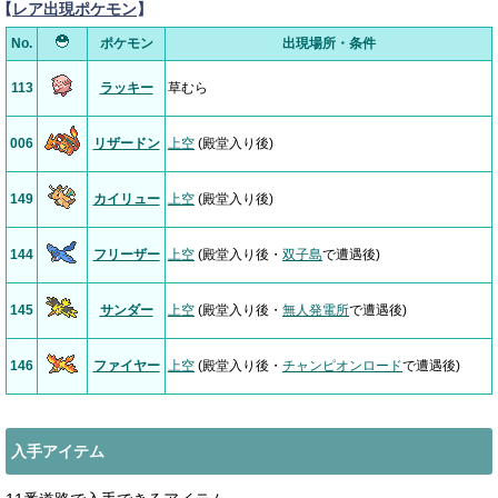
【
レア出現ポケモン
】
No.
ポケモン
出現場所・条件
113
ラッキー
草むら
006
リザードン
上空
(殿堂入り後)
149
カイリュー
上空
(殿堂入り後)
144
フリーザー
上空
(殿堂入り後・
双子島
で遭遇後)
145
サンダー
上空
(殿堂入り後・
無人発電所
で遭遇後)
146
ファイヤー
上空
(殿堂入り後・
チャンピオンロード
で遭遇後)
入手アイテム