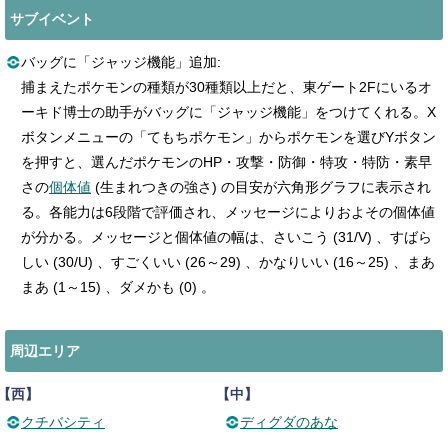
サブイベント
バッグに「ジャッジ機能」追加:
捕まえたポケモンの種類が30種類以上だと、東ゲート2Fにいるオ
ーキド博士の助手がバッグに「ジャッジ機能」をつけてくれる。X
ボタンメニューの「てもちポケモン」からポケモンを選びYボタン
を押すと、選んだポケモンのHP・攻撃・防御・特攻・特防・素早
さの
個体値
(生まれつきの強さ) の目安が六角形グラフに表示され
る。各能力は6段階で評価され、メッセージによりおよその個体値
が分かる。メッセージと個体値の幅は、さいこう (31/V) 、すばら
しい (30/U) 、すごくいい (26～29) 、かなりいい (16～25) 、まあ
まあ (1～15) 、ダメかも (0) 。
周辺エリア
【西】
【中】
クチバシティ
ディグダのあな