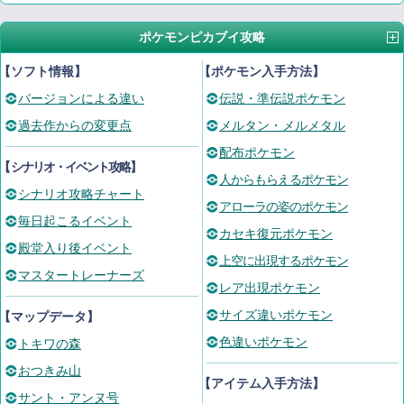
ポケモンピカブイ攻略
【ソフト情報】
【ポケモン入手方法】
バージョンによる違い
伝説・準伝説ポケモン
過去作からの変更点
メルタン・メルメタル
配布ポケモン
【
シナリオ・イベント攻略
】
人からもらえるポケモン
シナリオ攻略チャート
アローラの姿のポケモン
毎日起こるイベント
カセキ復元ポケモン
殿堂入り後イベント
上空に出現するポケモン
マスタートレーナーズ
レア出現ポケモン
サイズ違いポケモン
【マップデータ】
色違いポケモン
トキワの森
おつきみ山
【アイテム入手方法】
サント・アンヌ号