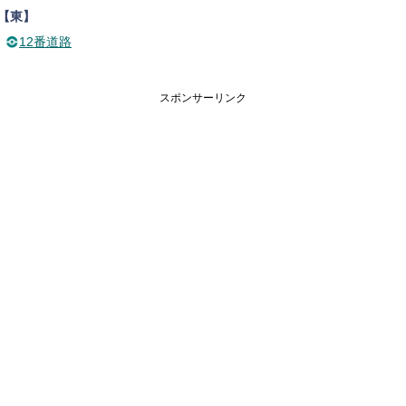
【東】
12番道路
スポンサーリンク