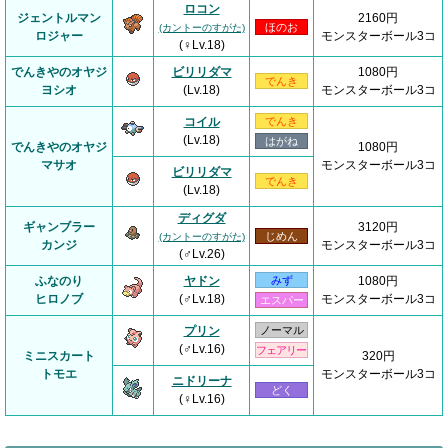
ロコン
ジェントルマン
2160円
ほのお
(カントーのすがた)
ロジャー
モンスターボール3コ
(♀Lv.18)
でんきやのオヤジ
ビリリダマ
1080円
でんき
ヨシオ
(Lv.18)
モンスターボール3コ
コイル
でんき
(Lv.18)
はがね
でんきやのオヤジ
1080円
マサオ
モンスターボール3コ
ビリリダマ
でんき
(Lv.18)
ディグダ
ギャンブラー
3120円
じめん
(カントーのすがた)
カンジ
モンスターボール3コ
(♂Lv.26)
ふなのり
ヤドン
みず
1080円
ヒロノブ
(♂Lv.18)
モンスターボール3コ
エスパー
プリン
ノーマル
(♂Lv.16)
フェアリー
ミニスカート
320円
トモエ
モンスターボール3コ
ニドリーナ
どく
(♀Lv.16)