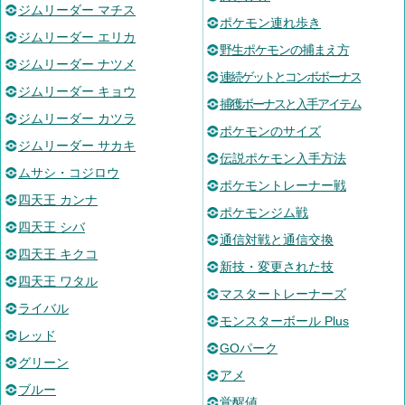
ジムリーダー マチス
ポケモン連れ歩き
ジムリーダー エリカ
野生ポケモンの捕まえ方
ジムリーダー ナツメ
連続ゲットとコンボボーナス
ジムリーダー キョウ
捕獲ボーナスと入手アイテム
ジムリーダー カツラ
ポケモンのサイズ
ジムリーダー サカキ
伝説ポケモン入手方法
ムサシ・コジロウ
ポケモントレーナー戦
四天王 カンナ
ポケモンジム戦
四天王 シバ
通信対戦と通信交換
四天王 キクコ
新技・変更された技
四天王 ワタル
マスタートレーナーズ
ライバル
モンスターボール Plus
レッド
GOパーク
グリーン
アメ
ブルー
覚醒値