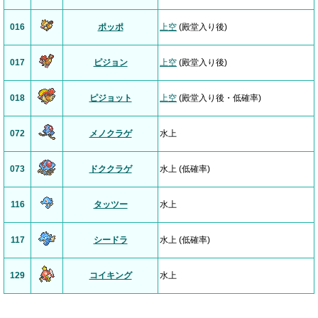
016
ポッポ
上空
(殿堂入り後)
017
ピジョン
上空
(殿堂入り後)
018
ピジョット
上空
(殿堂入り後・低確率)
072
メノクラゲ
水上
073
ドククラゲ
水上 (低確率)
116
タッツー
水上
117
シードラ
水上 (低確率)
129
コイキング
水上