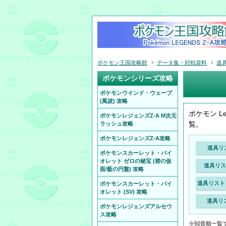
ポケモン王国攻略館
データ集・対戦資料
道具
ポケモンシリーズ攻略
ポケモンウインド・ウェーブ
(風波) 攻略
ポケモン Le
ポケモンレジェンズZ-A M次元
覧。
ラッシュ攻略
ポケモンレジェンズZ-A攻略
道具リス
ポケモンスカーレット・バイ
オレット ゼロの秘宝 (碧の仮
道具リスト
面/藍の円盤) 攻略
道具リスト 
ポケモンスカーレット・バイ
オレット (SV) 攻略
道具リス
ポケモンレジェンズアルセウ
ス攻略
※50音順一覧