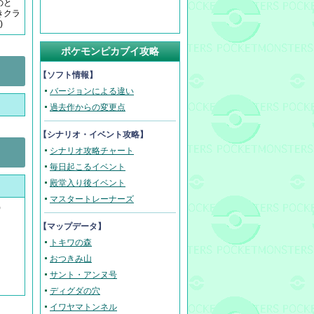
のと
きクラ
)
ポケモンピカブイ攻略
【ソフト情報】
バージョンによる違い
過去作からの変更点
【
シナリオ・イベント攻略
】
シナリオ攻略チャート
毎日起こるイベント
殿堂入り後イベント
マスタートレーナーズ
)
【マップデータ】
トキワの森
おつきみ山
サント・アンヌ号
ディグダの穴
イワヤマトンネル