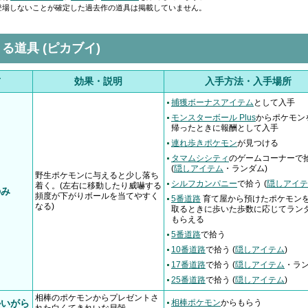
登場しないことが確定した過去作の道具は掲載していません。
る道具 (ピカブイ)
前
効果・説明
入手方法・入手場所
捕獲ボーナスアイテム
として入手
モンスターボール Plus
からポケモン
帰ったときに報酬として入手
連れ歩きポケモン
が見つける
タマムシシティ
のゲームコーナーで
(
隠しアイテム
・ランダム)
野生ポケモンに与えると少し落ち
シルフカンパニー
で拾う (
隠しアイテ
着く。(左右に移動したり威嚇する
のみ
頻度が下がりボールを当てやすく
5番道路
育て屋から預けたポケモン
なる)
取るときに歩いた歩数に応じてラン
もらえる
5番道路
で拾う
10番道路
で拾う (
隠しアイテム
)
17番道路
で拾う (
隠しアイテム
・ラン
25番道路
で拾う (
隠しアイテム
)
相棒のポケモンからプレゼントさ
かいがら
相棒ポケモン
からもらう