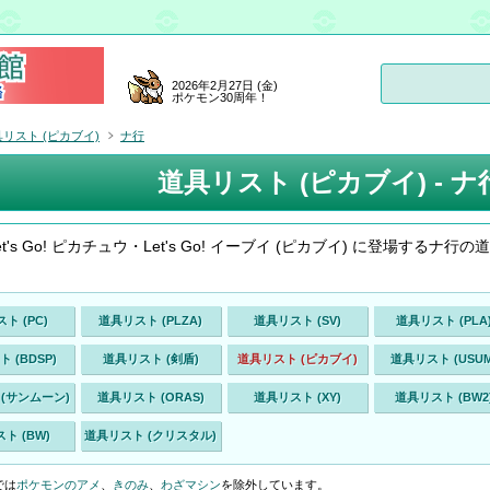
2026年2月27日 (金)
ポケモン30周年！
リスト (ピカブイ)
ナ行
道具リスト (ピカブイ) - ナ行
t's Go! ピカチュウ・Let's Go! イーブイ (ピカブイ) に登場するナ行の
ト (PC)
道具リスト (PLZA)
道具リスト (SV)
道具リスト (PLA
 (BDSP)
道具リスト (剣盾)
道具リスト (ピカブイ)
道具リスト (USUM
(サンムーン)
道具リスト (ORAS)
道具リスト (XY)
道具リスト (BW2
ト (BW)
道具リスト (クリスタル)
では
ポケモンのアメ
、
きのみ
、
わざマシン
を除外しています。