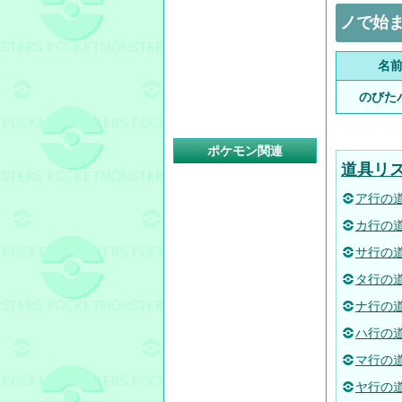
ノで始ま
名
のびた
ポケモン関連
道具リス
ア行の
カ行の
サ行の
タ行の
ナ行の
ハ行の
マ行の
ヤ行の