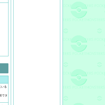
にいる
前でタ