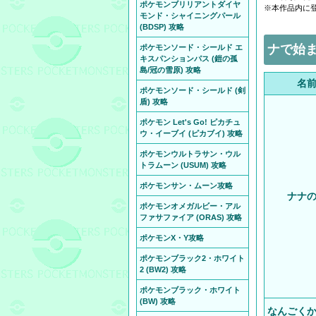
ポケモンブリリアントダイヤ
※本作品内に
モンド・シャイニングパール
(BDSP) 攻略
ナで始ま
ポケモンソード・シールド エ
キスパンションパス (鎧の孤
島/冠の雪原) 攻略
名
ポケモンソード・シールド (剣
盾) 攻略
ポケモン Let's Go! ピカチュ
ウ・イーブイ (ピカブイ) 攻略
ポケモンウルトラサン・ウル
トラムーン (USUM) 攻略
ポケモンサン・ムーン攻略
ナナ
ポケモンオメガルビー・アル
ファサファイア (ORAS) 攻略
ポケモンX・Y攻略
ポケモンブラック2・ホワイト
2 (BW2) 攻略
ポケモンブラック・ホワイト
(BW) 攻略
なんごく