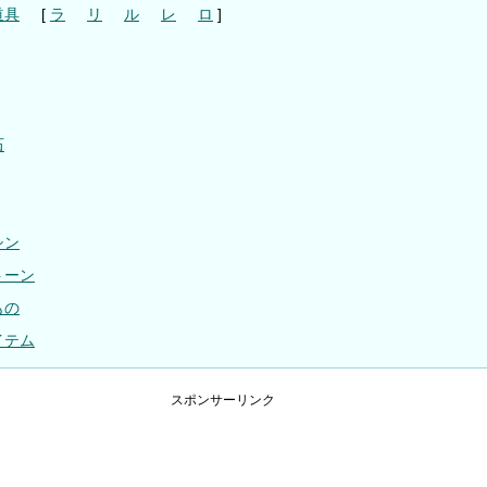
道具
[
ラ
リ
ル
レ
ロ
]
石
シン
トーン
もの
イテム
スポンサーリンク