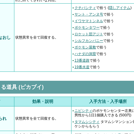
れた白くてきれいな貝殻。
クチバシティ
で拾う (
隠しアイテム
)
サント・アンヌ号
で拾う
イワヤマトンネル
で拾う
ポケモンタワー
で拾う
ロケット団アジト
で拾う
なおし
状態異常を全て回復する。
シルフカンパニー
で拾う
ポケモン屋敷
で拾う
ハナダの洞窟
で拾う
13番道路
で拾う
19番水道
で拾う
る道具 (ピカブイ)
前
効果・説明
入手方法・入手場所
ニビシティ
のポケモンセンター左奥
男性から1日1個購入できる (500円)
られ
状態異常を全て回復する。
タマムシシティ
タマムシマンション
ケシからもらう