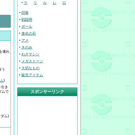
ラ
リ
ル
レ
ロ
回復
戦闘用
ボール
進化の石
アメ
きのみ
を連れ
わざマシン
メガストーン
大切なもの
拾う
販売アイテム
ム
)
を引き
スポンサーリンク
ダムで
ダム)