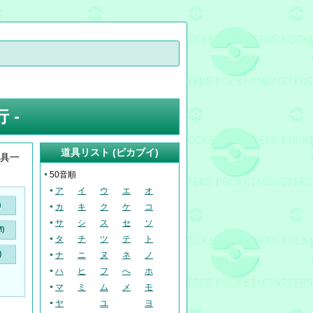
 -
道具リスト (ピカブイ)
道具一
50音順
ア
イ
ウ
エ
オ
)
カ
キ
ク
ケ
コ
サ
シ
ス
セ
ソ
)
タ
チ
ツ
テ
ト
)
ナ
ニ
ヌ
ネ
ノ
ハ
ヒ
フ
へ
ホ
マ
ミ
ム
メ
モ
ヤ
ユ
ヨ