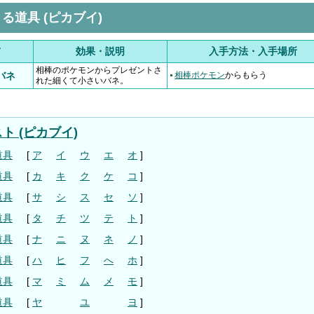
る道具 (ピカブイ)
前
効果・説明
入手方法・入手場所
相棒のポケモンからプレゼントさ
バネ
相棒ポケモン
からもらう
れた細くて小さいバネ。
ト (ピカブイ)
道具
[
ア
イ
ウ
エ
オ
]
道具
[
カ
キ
ク
ケ
コ
]
道具
[
サ
シ
ス
セ
ソ
]
道具
[
タ
チ
ツ
テ
ト
]
道具
[
ナ
ニ
ヌ
ネ
ノ
]
道具
[
ハ
ヒ
フ
へ
ホ
]
道具
[
マ
ミ
ム
メ
モ
]
道具
[
ヤ
ユ
ヨ
]