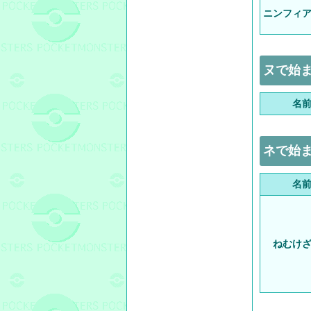
ニンフィ
ヌで始ま
名
ネで始ま
名
ねむけ