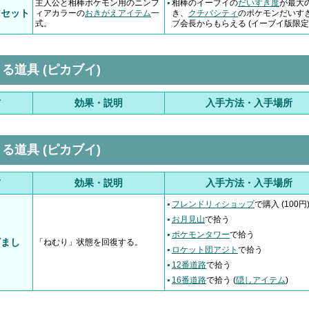
主人公と相棒ポケモン用のニンフ
相棒のイーブイの
だいすき度
が最大
アセット
ィアカラーの
おきがえアイテム
一
き、
クチバシティ
のポケモンだいす
式。
ブ会長からもらえる (イーブイ版限定
る道具 (ピカブイ)
前
効果・説明
入手方法・入手場所
る道具 (ピカブイ)
前
効果・説明
入手方法・入手場所
フレンドリィショップ
で購入 (100円
お月見山
で拾う
ポケモンタワー
で拾う
ざまし
「ねむり」状態を回復する。
ロケット団アジト
で拾う
12番道路
で拾う
16番道路
で拾う (
隠しアイテム
)