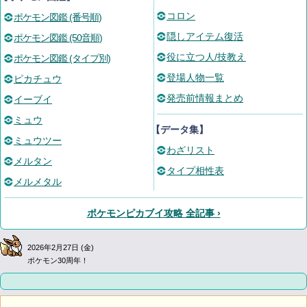
コロン
ポケモン図鑑 (番号順)
隠しアイテム復活
ポケモン図鑑 (50音順)
役に立つ人/技教え
ポケモン図鑑 (タイプ別)
登場人物一覧
ピカチュウ
発売前情報まとめ
イーブイ
ミュウ
【データ集】
ミュウツー
わざリスト
メルタン
タイプ相性表
メルメタル
ポケモンピカブイ攻略 全記事 ›
2026年2月27日 (金)
ポケモン30周年！