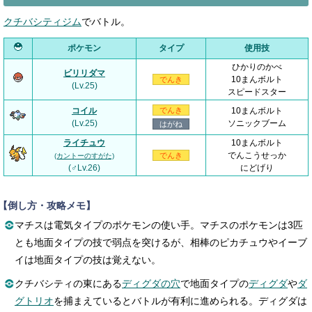
クチバシティジム
でバトル。
ポケモン
タイプ
使用技
ひかりのかべ
ビリリダマ
10まんボルト
でんき
(Lv.25)
スピードスター
コイル
でんき
10まんボルト
(Lv.25)
ソニックブーム
はがね
ライチュウ
10まんボルト
でんこうせっか
でんき
(カントーのすがた)
(♂Lv.26)
にどげり
【倒し方・攻略メモ】
マチスは電気タイプのポケモンの使い手。マチスのポケモンは3匹
とも地面タイプの技で弱点を突けるが、相棒のピカチュウやイーブ
イは地面タイプの技は覚えない。
クチバシティの東にある
ディグダの穴
で地面タイプの
ディグダ
や
ダ
グトリオ
を捕まえているとバトルが有利に進められる。ディグダは