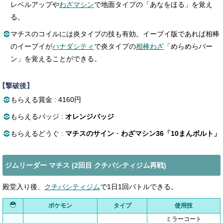
レベルアップや
わざマシン
で地面タイプの「あなをほる」を覚え
る。
マチスのコイルには炎タイプの技も有効。イーブイ版であれば相棒
のイーブイが
ハナダシティ
で炎タイプの
相棒わざ
「めらめらバー
ン」を覚えることができる。
【撃破後】
もらえる賞金 : 4160円
もらえるバッジ :
オレンジバッジ
もらえるどうぐ :
マチスのサイン
・
わざマシン36「10まんボルト」
ジムリーダー マチス (2回目 クチバシティジム再戦)
殿堂入り後、
クチバシティジム
で1日1回バトルできる。
ポケモン
タイプ
使用技
ミラーコート