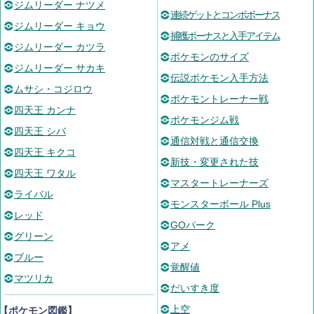
ジムリーダー ナツメ
連続ゲットとコンボボーナス
ジムリーダー キョウ
捕獲ボーナスと入手アイテム
ジムリーダー カツラ
ポケモンのサイズ
ジムリーダー サカキ
伝説ポケモン入手方法
ムサシ・コジロウ
ポケモントレーナー戦
四天王 カンナ
ポケモンジム戦
四天王 シバ
通信対戦と通信交換
四天王 キクコ
新技・変更された技
四天王 ワタル
マスタートレーナーズ
ライバル
モンスターボール Plus
レッド
GOパーク
グリーン
アメ
ブルー
覚醒値
マツリカ
だいすき度
上空
【ポケモン図鑑】