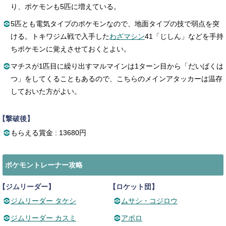
り、ポケモンも5匹に増えている。
5匹とも電気タイプのポケモンなので、地面タイプの技で弱点を突
ける。トキワジム戦で入手した
わざマシン
41「じしん」などを手持
ちポケモンに覚えさせておくとよい。
マチスが1匹目に繰り出すマルマインは1ターン目から「だいばくは
つ」をしてくることもあるので、こちらのメインアタッカーは温存
しておいた方がよい。
【撃破後】
もらえる賞金 : 13680円
ポケモントレーナー攻略
【ジムリーダー】
【ロケット団】
ジムリーダー タケシ
ムサシ・コジロウ
ジムリーダー カスミ
アポロ