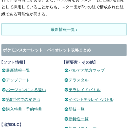
として採用していることからも、スター団が5つの組で構成された組
織である可能性が伺える。
最新情報一覧 ›
ポケモンスカーレット・バイオレット攻略まとめ
【ソフト情報】
【新要素・その他】
最新情報一覧
パルデア地方マップ
アップデート
テラスタル
バージョンによる違い
テラレイドバトル
第9世代での変更点
イベントテラレイドバトル
購入特典・予約特典
新技一覧
新特性一覧
【追加DLC】