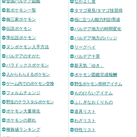
全国パルデア図鑑
なかよし度
新ポケモン一覧
タマゴ発見/タマゴ技習得
御三家ポケモン
役に立つ人/能力判定/育成
伝説ポケモン
パルデア地方の時間変化
準伝説ポケモン
パルデア地方のバッジ
ヌシポケモン入手方法
リーグペイ
パルデアのすがた
パルデア十景
パラドックスポケモン
新天気「ゆき」
人からもらえるポケモン
ポケモン図鑑完成報酬
ゲーム内でのポケモン交換
野生ポケモン所持アイテム
フォルムチェンジ
ものひろいアイテム
野生のテラスタルポケモン
ふしぎなおくりもの
ポケモン大量発生
道具リスト
ポケモンの群れ
わざリスト
種族値ランキング
特性リスト