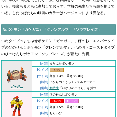
いる。授業もまともに参加しておらず、学校の先生たちも頭を抱えて
いる。したっぱたちの服装のカラーはバージョンにより異なる。
新ポケモン「ガケガニ」「グレンアルマ」「ソウブレイズ」
いわタイプのまちぶせポケモン「ガケガニ」、ほのお・エスパータイ
プのひのせんしポケモン「グレンアルマ」、ほのお・ゴーストタイプ
のひのけんしポケモン「ソウブレイズ」が新たに判明。
[分類]
まちぶせポケモン
[タイプ]
いわ
[サイズ]
高さ:1.3m 重さ:79.0kg
[特性]
いかりのこうら / シェルアーマー
ガケガニ
[備考]
新特性
「いかりのこうら」を持つ
[分類]
ひのせんしポケモン
[タイプ]
ほのお
エスパー
[サイズ]
高さ:1.5m 重さ:85.0kg
[特性]
もらいび