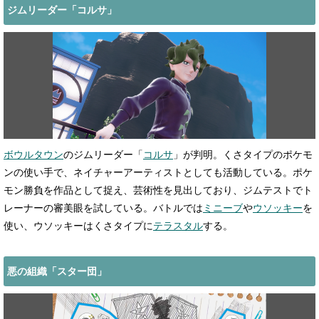
ジムリーダー「コルサ」
ボウルタウン
のジムリーダー「
コルサ
」が判明。くさタイプのポケモ
ンの使い手で、ネイチャーアーティストとしても活動している。ポケ
モン勝負を作品として捉え、芸術性を見出しており、ジムテストでト
レーナーの審美眼を試している。バトルでは
ミニーブ
や
ウソッキー
を
使い、ウソッキーはくさタイプに
テラスタル
する。
悪の組織「スター団」