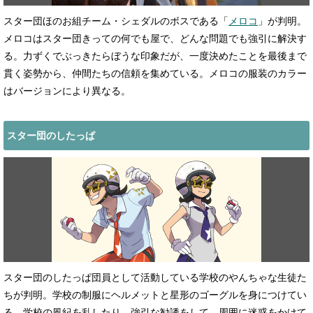
スター団ほのお組チーム・シェダルのボスである「
メロコ
」が判明。
メロコはスター団きっての何でも屋で、どんな問題でも強引に解決す
る。力ずくでぶっきたらぼうな印象だが、一度決めたことを最後まで
貫く姿勢から、仲間たちの信頼を集めている。メロコの服装のカラー
はバージョンにより異なる。
スター団のしたっぱ
スター団のしたっぱ団員として活動している学校のやんちゃな生徒た
ちが判明。学校の制服にヘルメットと星形のゴーグルを身につけてい
る。学校の風紀を乱したり、強引な勧誘をして、周囲に迷惑をかけて