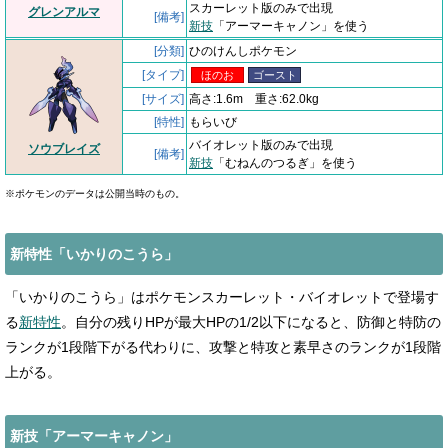
スカーレット版のみで出現
グレンアルマ
[備考]
新技
「アーマーキャノン」を使う
[分類]
ひのけんしポケモン
[タイプ]
ほのお
ゴースト
[サイズ]
高さ:1.6m 重さ:62.0kg
[特性]
もらいび
バイオレット版のみで出現
ソウブレイズ
[備考]
新技
「むねんのつるぎ」を使う
※ポケモンのデータは公開当時のもの。
新特性「いかりのこうら」
「いかりのこうら」はポケモンスカーレット・バイオレットで登場す
る
新特性
。自分の残りHPが最大HPの1/2以下になると、防御と特防の
ランクが1段階下がる代わりに、攻撃と特攻と素早さのランクが1段階
上がる。
新技「アーマーキャノン」