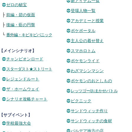
新アイテム一覧
ゼロの秘宝
登場人物一覧
├
前編・碧の仮面
アカデミーと授業
├
後編・藍の円盤
ポケポータル
└
番外編・キビキビパニック
主人公の着せ替え
【メインシナリオ】
スマホロトム
チャンピオンロード
ポケモンライド
スターダスト★ストリート
わざマシンマシン
レジェンドルート
ポケモンのおとしもの
ザ・ホームウェイ
レッツゴー/おまかせバトル
シナリオ攻略チャート
ピクニック
サンドウィッチ作り
【サブイベント】
サンドウィッチの食材
学校最強大会
パルデア地方の店