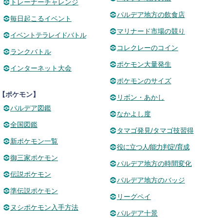
トレーナーチャレンジ
パルデア地方の飲食店
毎日起こるイベント
マリナード市場の競り
イベントテラレイドバトル
コレクレーのコイン
ランクバトル
ポケモン大量発生
インターネット大会
ポケモンのサイズ
【ポケモン】
リボン・あかし
パルデア図鑑
なかよし度
全国図鑑
タマゴ発見/タマゴ技習得
新ポケモン一覧
役に立つ人/能力判定/育成
御三家ポケモン
パルデア地方の時間変化
伝説ポケモン
パルデア地方のバッジ
準伝説ポケモン
リーグペイ
ヌシポケモン入手方法
パルデア十景