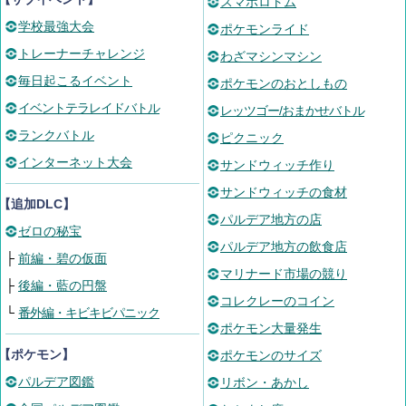
スマホロトム
学校最強大会
ポケモンライド
トレーナーチャレンジ
わざマシンマシン
毎日起こるイベント
ポケモンのおとしもの
イベントテラレイドバトル
レッツゴー/おまかせバトル
ランクバトル
ピクニック
インターネット大会
サンドウィッチ作り
サンドウィッチの食材
【追加DLC】
パルデア地方の店
ゼロの秘宝
パルデア地方の飲食店
├
前編・碧の仮面
マリナード市場の競り
├
後編・藍の円盤
コレクレーのコイン
└
番外編・キビキビパニック
ポケモン大量発生
【ポケモン】
ポケモンのサイズ
パルデア図鑑
リボン・あかし