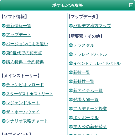
ポケモンSV攻略
【ソフト情報】
【マップデータ】
最新情報一覧
パルデア地方マップ
アップデート
【新要素・その他】
バージョンによる違い
テラスタル
第9世代での変更点
テラレイドバトル
購入特典・予約特典
イベントテラレイドバトル
新技一覧
【メインストーリー】
新特性一覧
チャンピオンロード
新アイテム一覧
スターダスト★ストリート
登場人物一覧
レジェンドルート
アカデミーと授業
ザ・ホームウェイ
ポケポータル
シナリオ攻略チャート
主人公の着せ替え
【サブイベント】