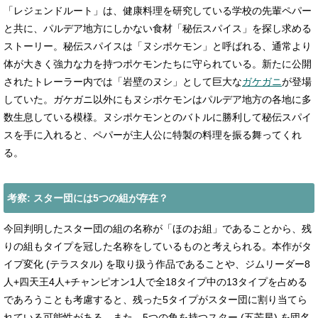
「レジェンドルート」は、健康料理を研究している学校の先輩ペパー
と共に、パルデア地方にしかない食材「秘伝スパイス」を探し求める
ストーリー。秘伝スパイスは「ヌシポケモン」と呼ばれる、通常より
体が大きく強力な力を持つポケモンたちに守られている。新たに公開
されたトレーラー内では「岩壁のヌシ」として巨大な
ガケガニ
が登場
していた。ガケガニ以外にもヌシポケモンはパルデア地方の各地に多
数生息している模様。ヌシポケモンとのバトルに勝利して秘伝スパイ
スを手に入れると、ペパーが主人公に特製の料理を振る舞ってくれ
る。
考察: スター団には5つの組が存在？
今回判明したスター団の組の名称が「ほのお組」であることから、残
りの組もタイプを冠した名称をしているものと考えられる。本作がタ
イプ変化 (テラスタル) を取り扱う作品であることや、ジムリーダー8
人+四天王4人+チャンピオン1人で全18タイプ中の13タイプを占める
であろうことも考慮すると、残った5タイプがスター団に割り当てら
れている可能性がある。また、5つの角を持つスター (五芒星) を団名