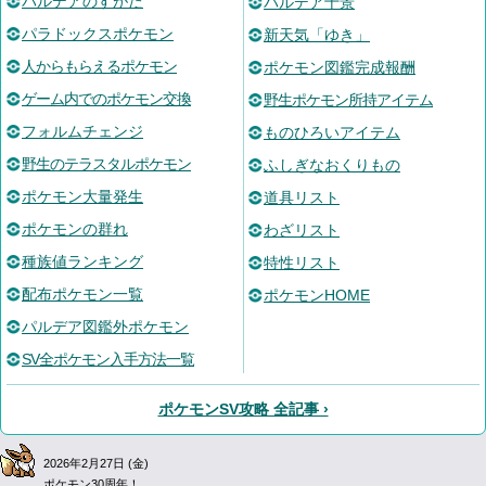
パルデアのすがた
パルデア十景
パラドックスポケモン
新天気「ゆき」
人からもらえるポケモン
ポケモン図鑑完成報酬
ゲーム内でのポケモン交換
野生ポケモン所持アイテム
フォルムチェンジ
ものひろいアイテム
野生のテラスタルポケモン
ふしぎなおくりもの
ポケモン大量発生
道具リスト
ポケモンの群れ
わざリスト
種族値ランキング
特性リスト
配布ポケモン一覧
ポケモンHOME
パルデア図鑑外ポケモン
SV全ポケモン入手方法一覧
ポケモンSV攻略 全記事 ›
2026年2月27日 (金)
ポケモン30周年！