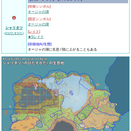
[徘徊シンボル]
オージャの湖
[固定シンボル]
オージャの湖
シャリタツ
[
レイド
]
(のびたすがた)
★5レイド
[
徘徊傾向/生態
]
オージャの湖に生息 / 陸に上がることもある