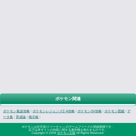
ポケモン関連
ポケモン風波攻略
|
ポケモンレジェンズZ-A攻略
|
ポケモンSV攻略
|
ポケモン図鑑
|
デ
ータ集
|
育成論
|
掲示板
|
ポケモンは任天堂/クリーチャ―ズ/ゲームフリークの登録商標です。
以下は本サイトの内容に関する著作権を表わすものです。
Copyright © 2009
ポケモン王国
All Rights Reserved.