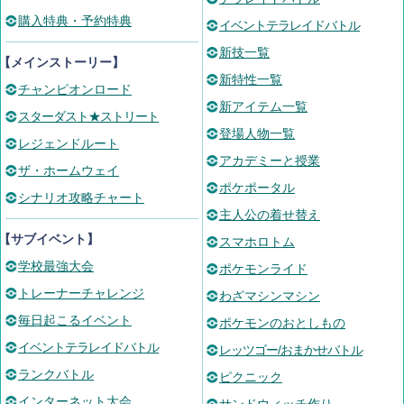
購入特典・予約特典
イベントテラレイドバトル
新技一覧
【メインストーリー】
新特性一覧
チャンピオンロード
新アイテム一覧
スターダスト★ストリート
登場人物一覧
レジェンドルート
アカデミーと授業
ザ・ホームウェイ
ポケポータル
シナリオ攻略チャート
主人公の着せ替え
【サブイベント】
スマホロトム
学校最強大会
ポケモンライド
トレーナーチャレンジ
わざマシンマシン
毎日起こるイベント
ポケモンのおとしもの
イベントテラレイドバトル
レッツゴー/おまかせバトル
ランクバトル
ピクニック
インターネット大会