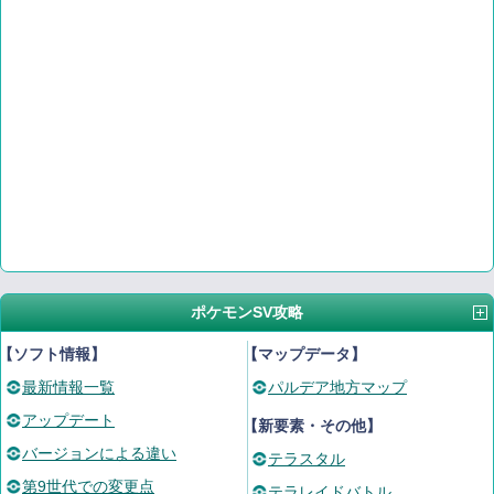
ポケモンSV攻略
【ソフト情報】
【マップデータ】
最新情報一覧
パルデア地方マップ
アップデート
【新要素・その他】
バージョンによる違い
テラスタル
第9世代での変更点
テラレイドバトル