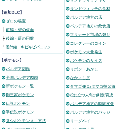
サンドウィッチ作り
サンドウィッチの食材
【追加DLC】
パルデア地方の店
ゼロの秘宝
パルデア地方の飲食店
├
前編・碧の仮面
マリナード市場の競り
├
後編・藍の円盤
コレクレーのコイン
└
番外編・キビキビパニック
ポケモン大量発生
【ポケモン】
ポケモンのサイズ
パルデア図鑑
リボン・あかし
全国パルデア図鑑
なかよし度
新ポケモン一覧
タマゴ発見/タマゴ技習得
御三家ポケモン
役に立つ人/能力判定/育成
伝説ポケモン
パルデア地方の時間変化
準伝説ポケモン
パルデア地方のバッジ
ヌシポケモン入手方法
リーグペイ