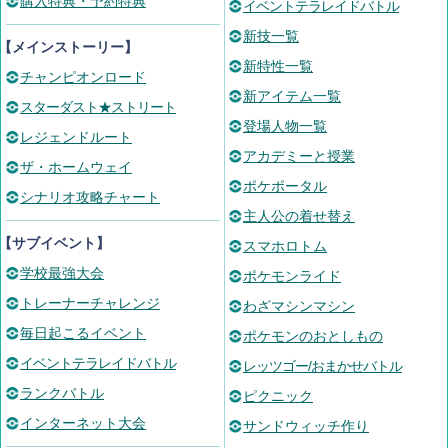
購入特典・予約特典
イベントテラレイドバトル
新技一覧
【メインストーリー】
新特性一覧
チャンピオンロード
新アイテム一覧
スターダスト★ストリート
登場人物一覧
レジェンドルート
アカデミーと授業
ザ・ホームウェイ
ポケポータル
シナリオ攻略チャート
主人公の着せ替え
【サブイベント】
スマホロトム
学校最強大会
ポケモンライド
トレーナーチャレンジ
わざマシンマシン
毎日起こるイベント
ポケモンのおとしもの
イベントテラレイドバトル
レッツゴー/おまかせバトル
ランクバトル
ピクニック
インターネット大会
サンドウィッチ作り