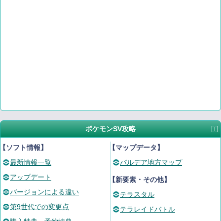
ポケモンSV攻略
【ソフト情報】
【マップデータ】
最新情報一覧
パルデア地方マップ
アップデート
【新要素・その他】
バージョンによる違い
テラスタル
第9世代での変更点
テラレイドバトル