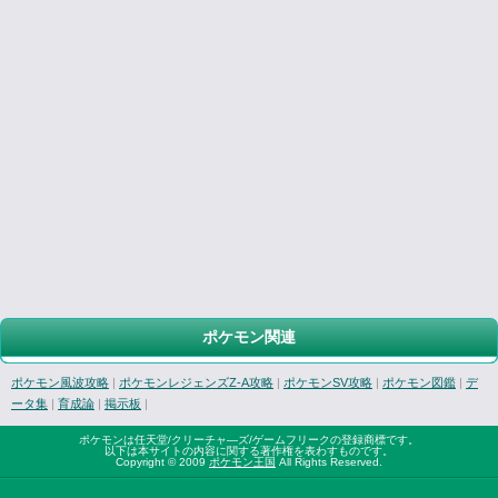
ポケモン関連
ポケモン風波攻略
|
ポケモンレジェンズZ-A攻略
|
ポケモンSV攻略
|
ポケモン図鑑
|
デ
ータ集
|
育成論
|
掲示板
|
ポケモンは任天堂/クリーチャ―ズ/ゲームフリークの登録商標です。
以下は本サイトの内容に関する著作権を表わすものです。
Copyright © 2009
ポケモン王国
All Rights Reserved.