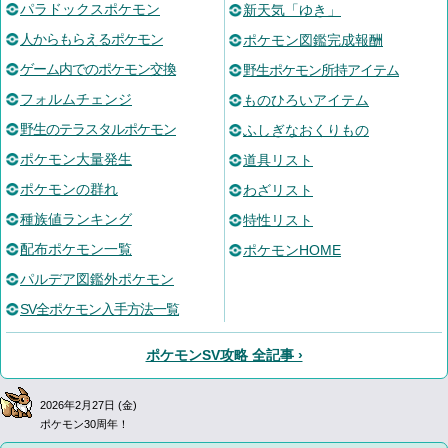
パラドックスポケモン
新天気「ゆき」
人からもらえるポケモン
ポケモン図鑑完成報酬
ゲーム内でのポケモン交換
野生ポケモン所持アイテム
フォルムチェンジ
ものひろいアイテム
野生のテラスタルポケモン
ふしぎなおくりもの
ポケモン大量発生
道具リスト
ポケモンの群れ
わざリスト
種族値ランキング
特性リスト
配布ポケモン一覧
ポケモンHOME
パルデア図鑑外ポケモン
SV全ポケモン入手方法一覧
ポケモンSV攻略 全記事 ›
2026年2月27日 (金)
ポケモン30周年！