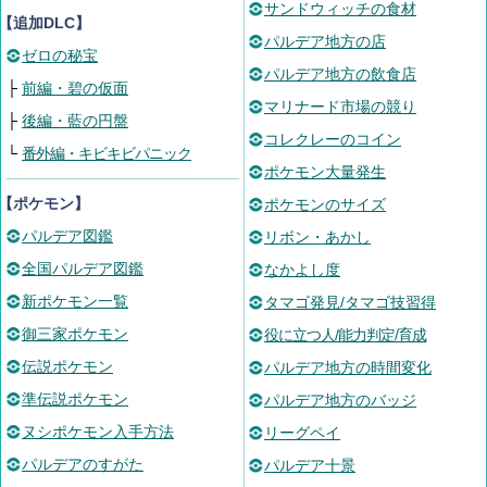
サンドウィッチの食材
【追加DLC】
パルデア地方の店
ゼロの秘宝
パルデア地方の飲食店
├
前編・碧の仮面
マリナード市場の競り
├
後編・藍の円盤
コレクレーのコイン
└
番外編・キビキビパニック
ポケモン大量発生
【ポケモン】
ポケモンのサイズ
パルデア図鑑
リボン・あかし
全国パルデア図鑑
なかよし度
新ポケモン一覧
タマゴ発見/タマゴ技習得
御三家ポケモン
役に立つ人/能力判定/育成
伝説ポケモン
パルデア地方の時間変化
準伝説ポケモン
パルデア地方のバッジ
ヌシポケモン入手方法
リーグペイ
パルデアのすがた
パルデア十景