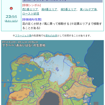
[徘徊シンボル]
西1番エリア
、
南4番エリア
、
南5番エリア
、
東パルデア海
、
ロースト砂漠
フラベベ
[
徘徊傾向/生態
]
(あおいはな)
花の近くが好き / 風に乗って移動する (※近隣エリアまで移動す
ることがある)
※
フラージェス青
の生息地でも
群れのお供
として出現することがあります。