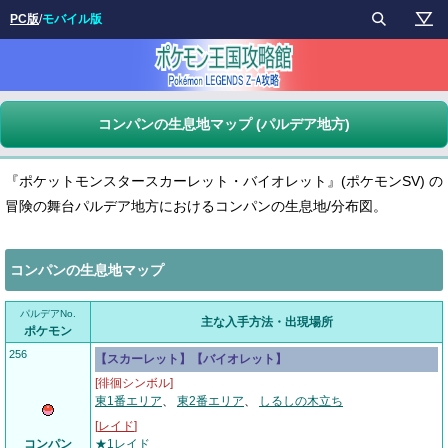
PC版
/
モバイル版
コンパンの生息地マップ (パルデア地方)
『ポケットモンスタースカーレット・バイオレット』(ポケモンSV) の
冒険の舞台パルデア地方におけるコンパンの生息地/分布図。
コンパンの生息地マップ
パルデアNo.
主な入手方法・出現場所
ポケモン
256
【スカーレット】【バイオレット】
[徘徊シンボル]
東1番エリア
、
東2番エリア
、
しるしの木立ち
[
レイド
]
コンパン
★1レイド