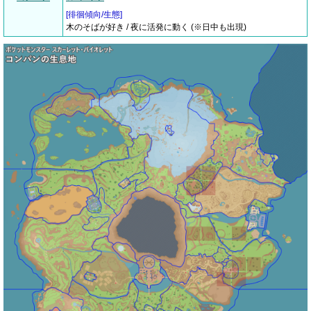
[
徘徊傾向/生態
]
木のそばが好き / 夜に活発に動く (※日中も出現)