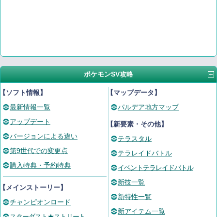
ポケモンSV攻略
【ソフト情報】
【マップデータ】
最新情報一覧
パルデア地方マップ
アップデート
【新要素・その他】
バージョンによる違い
テラスタル
第9世代での変更点
テラレイドバトル
購入特典・予約特典
イベントテラレイドバトル
新技一覧
【メインストーリー】
新特性一覧
チャンピオンロード
新アイテム一覧
スターダスト★ストリート