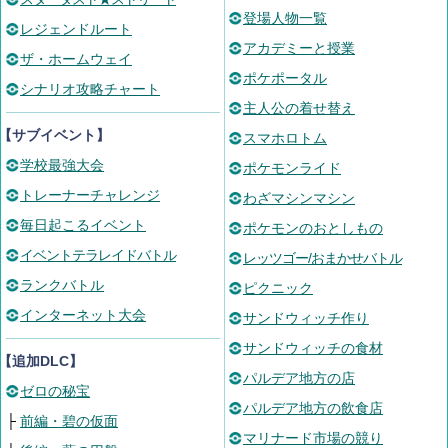
登場人物一覧
レジェンドルート
アカデミーと授業
ザ・ホームウェイ
ポケポータル
シナリオ攻略チャート
主人公の着せ替え
【サブイベント】
スマホロトム
学校最強大会
ポケモンライド
トレーナーチャレンジ
わざマシンマシン
毎日起こるイベント
ポケモンのおとしもの
イベントテラレイドバトル
レッツゴー/おまかせバトル
ランクバトル
ピクニック
インターネット大会
サンドウィッチ作り
サンドウィッチの食材
【追加DLC】
パルデア地方の店
ゼロの秘宝
パルデア地方の飲食店
├
前編・碧の仮面
マリナード市場の競り