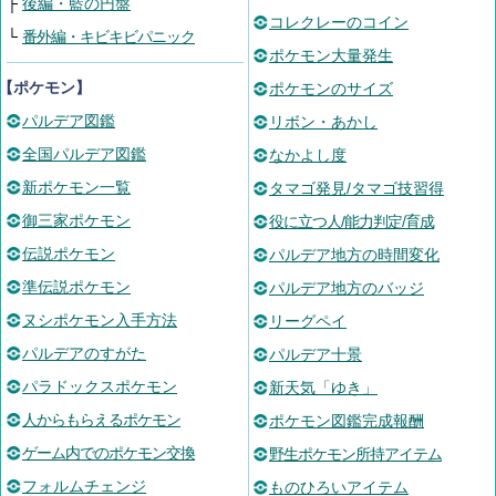
├
後編・藍の円盤
コレクレーのコイン
└
番外編・キビキビパニック
ポケモン大量発生
【ポケモン】
ポケモンのサイズ
パルデア図鑑
リボン・あかし
全国パルデア図鑑
なかよし度
新ポケモン一覧
タマゴ発見/タマゴ技習得
御三家ポケモン
役に立つ人/能力判定/育成
伝説ポケモン
パルデア地方の時間変化
準伝説ポケモン
パルデア地方のバッジ
ヌシポケモン入手方法
リーグペイ
パルデアのすがた
パルデア十景
パラドックスポケモン
新天気「ゆき」
人からもらえるポケモン
ポケモン図鑑完成報酬
ゲーム内でのポケモン交換
野生ポケモン所持アイテム
フォルムチェンジ
ものひろいアイテム