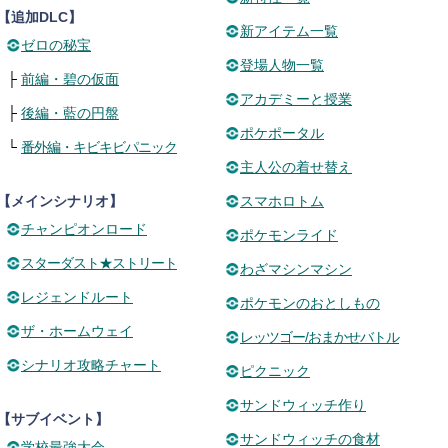
【追加DLC】
新アイテム一覧
ゼロの秘宝
登場人物一覧
├
前編・碧の仮面
アカデミーと授業
├
後編・藍の円盤
ポケポータル
└
番外編・キビキビパニック
主人公の着せ替え
【メインシナリオ】
スマホロトム
チャンピオンロード
ポケモンライド
スターダスト★ストリート
わざマシンマシン
レジェンドルート
ポケモンのおとしもの
ザ・ホームウェイ
レッツゴー/おまかせバトル
シナリオ攻略チャート
ピクニック
サンドウィッチ作り
【サブイベント】
サンドウィッチの食材
学校最強大会