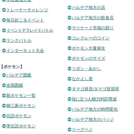
パルデア地方の店
トレーナーチャレンジ
パルデア地方の飲食店
毎日起こるイベント
マリナード市場の競り
イベントテラレイドバトル
コレクレーのコイン
ランクバトル
ポケモン大量発生
インターネット大会
ポケモンのサイズ
【ポケモン】
リボン・あかし
パルデア図鑑
なかよし度
全国図鑑
タマゴ発見/タマゴ技習得
新ポケモン一覧
役に立つ人/能力判定/育成
御三家ポケモン
パルデア地方の時間変化
伝説ポケモン
パルデア地方のバッジ
準伝説ポケモン
リーグペイ