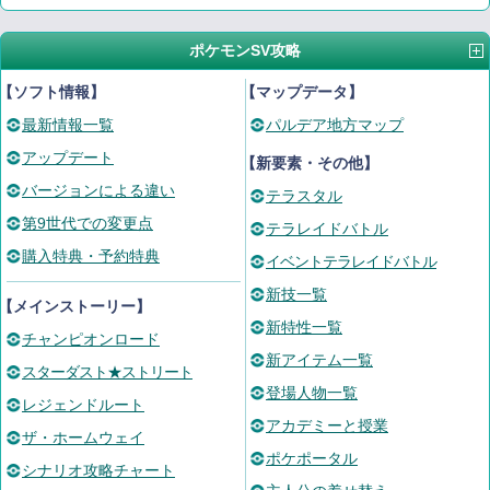
ポケモンSV攻略
【ソフト情報】
【マップデータ】
最新情報一覧
パルデア地方マップ
アップデート
【新要素・その他】
バージョンによる違い
テラスタル
第9世代での変更点
テラレイドバトル
購入特典・予約特典
イベントテラレイドバトル
新技一覧
【メインストーリー】
新特性一覧
チャンピオンロード
新アイテム一覧
スターダスト★ストリート
登場人物一覧
レジェンドルート
アカデミーと授業
ザ・ホームウェイ
ポケポータル
シナリオ攻略チャート