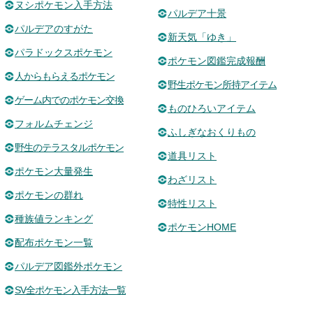
ヌシポケモン入手方法
パルデア十景
パルデアのすがた
新天気「ゆき」
パラドックスポケモン
ポケモン図鑑完成報酬
人からもらえるポケモン
野生ポケモン所持アイテム
ゲーム内でのポケモン交換
ものひろいアイテム
フォルムチェンジ
ふしぎなおくりもの
野生のテラスタルポケモン
道具リスト
ポケモン大量発生
わざリスト
ポケモンの群れ
特性リスト
種族値ランキング
ポケモンHOME
配布ポケモン一覧
パルデア図鑑外ポケモン
SV全ポケモン入手方法一覧