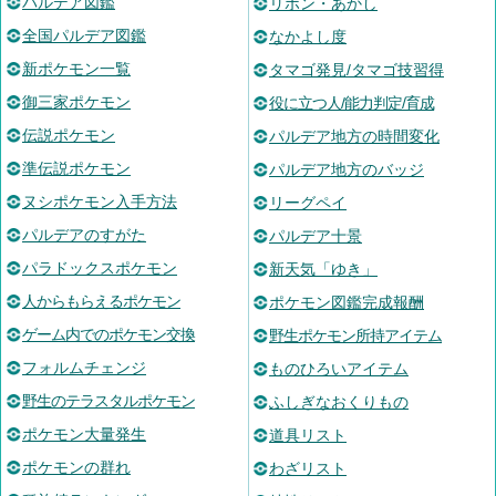
パルデア図鑑
リボン・あかし
全国パルデア図鑑
なかよし度
新ポケモン一覧
タマゴ発見/タマゴ技習得
御三家ポケモン
役に立つ人/能力判定/育成
伝説ポケモン
パルデア地方の時間変化
準伝説ポケモン
パルデア地方のバッジ
ヌシポケモン入手方法
リーグペイ
パルデアのすがた
パルデア十景
パラドックスポケモン
新天気「ゆき」
人からもらえるポケモン
ポケモン図鑑完成報酬
ゲーム内でのポケモン交換
野生ポケモン所持アイテム
フォルムチェンジ
ものひろいアイテム
野生のテラスタルポケモン
ふしぎなおくりもの
ポケモン大量発生
道具リスト
ポケモンの群れ
わざリスト