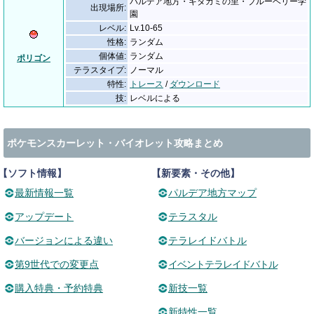
パルデア地方・キタカミの里・ブルーベリー学
出現場所:
園
レベル:
Lv.10-65
性格:
ランダム
個体値:
ランダム
ポリゴン
テラスタイプ:
ノーマル
特性:
トレース
/
ダウンロード
技:
レベルによる
ポケモンスカーレット・バイオレット攻略まとめ
【ソフト情報】
【新要素・その他】
最新情報一覧
パルデア地方マップ
アップデート
テラスタル
バージョンによる違い
テラレイドバトル
第9世代での変更点
イベントテラレイドバトル
購入特典・予約特典
新技一覧
新特性一覧