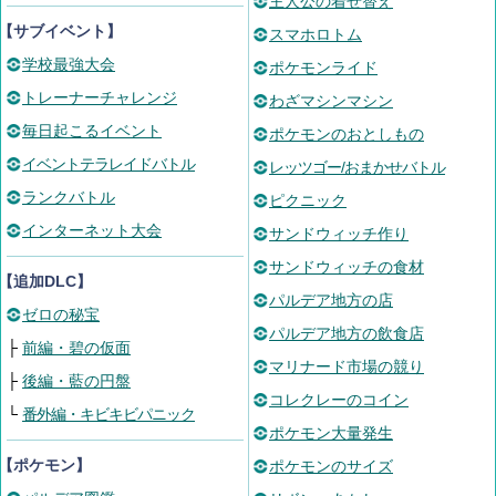
主人公の着せ替え
【サブイベント】
スマホロトム
学校最強大会
ポケモンライド
トレーナーチャレンジ
わざマシンマシン
毎日起こるイベント
ポケモンのおとしもの
イベントテラレイドバトル
レッツゴー/おまかせバトル
ランクバトル
ピクニック
インターネット大会
サンドウィッチ作り
サンドウィッチの食材
【追加DLC】
パルデア地方の店
ゼロの秘宝
パルデア地方の飲食店
├
前編・碧の仮面
マリナード市場の競り
├
後編・藍の円盤
コレクレーのコイン
└
番外編・キビキビパニック
ポケモン大量発生
【ポケモン】
ポケモンのサイズ