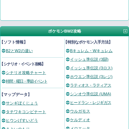
ポケモンBW2攻略
【ソフト情報】
【
特別なポケモン入手方法
】
B2とW2の違い
Bキュレム・Wキュレム
イッシュ準伝説 (3闘)
【
シナリオ・イベント攻略
】
イッシュ準伝説 (3ロス)
シナリオ攻略チャート
ホウエン準伝説 (3レジ)
時間・曜日・季節イベント
ラティオス・ラティアス
シンオウ準伝説 (UMA)
【マップデータ】
ヒードラン・レジギガス
サンギぼくじょう
ウルガモス
タチワキコンビナート
ケルディオ
ヒウンげすいどう
メロエッタ