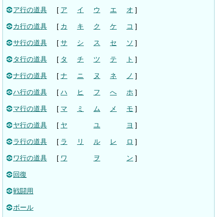
ア行の道具
[
ア
イ
ウ
エ
オ
]
カ行の道具
[
カ
キ
ク
ケ
コ
]
サ行の道具
[
サ
シ
ス
セ
ソ
]
タ行の道具
[
タ
チ
ツ
テ
ト
]
ナ行の道具
[
ナ
ニ
ヌ
ネ
ノ
]
ハ行の道具
[
ハ
ヒ
フ
へ
ホ
]
マ行の道具
[
マ
ミ
ム
メ
モ
]
ヤ行の道具
[
ヤ
ユ
ヨ
]
ラ行の道具
[
ラ
リ
ル
レ
ロ
]
ワ行の道具
[
ワ
ヲ
ン
]
回復
戦闘用
ボール