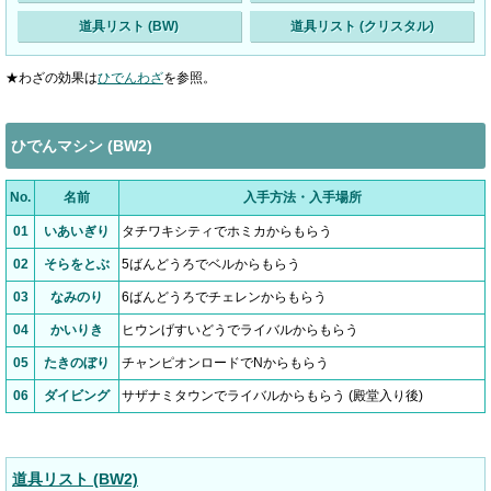
道具リスト (BW)
道具リスト (クリスタル)
★わざの効果は
ひでんわざ
を参照。
ひでんマシン (BW2)
No.
名前
入手方法・入手場所
01
いあいぎり
タチワキシティでホミカからもらう
02
そらをとぶ
5ばんどうろでベルからもらう
03
なみのり
6ばんどうろでチェレンからもらう
04
かいりき
ヒウンげすいどうでライバルからもらう
05
たきのぼり
チャンピオンロードでNからもらう
06
ダイビング
サザナミタウンでライバルからもらう (殿堂入り後)
道具リスト (BW2)