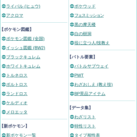
ライバル (ヒュウ)
ポケウッド
アクロマ
フェスミッション
黒の摩天楼
【ポケモン図鑑】
白の樹洞
ポケモン図鑑 (全国)
役に立つ人/技教え
イッシュ図鑑 (BW2)
ブラックキュレム
【バトル要素】
ホワイトキュレム
バトルサブウェイ
トルネロス
PWT
ボルトロス
わざおしえ (教え技)
ランドロス
BP景品アイテム
ケルディオ
【データ集】
メロエッタ
わざリスト
【新ポケモン】
特性リスト
新ポケモン一覧
タイプ相性表