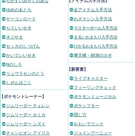
ちかすいみゃくのあな
【アイテム入手方法】
ゆめのあとち
全アイテム入手方法
ヤーコンロード
わざマシン入手方法
ちていいせき
マスターボール入手方法
ネジやま
まるいおまもり入手方法
セッカのしつげん
ひかるおまもり入手方法
かいていいせき
摩天楼・樹洞のカギ
Nのしろ
【新要素】
リュウラセンのとう
ライブキャスター
しぜんほごく
フィーリングチェック
【ポケモントレーナー】
ポケモンミュージカル
ジムリーダー チェレン
ポケシフター
ジムリーダー ホミカ
隠し穴
ジムリーダー シズイ
おもいでリンク
チャンピオン アイリス
ジョインアベニュー