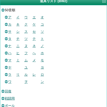
道具リスト (BW2)
50音順
ア
イ
ウ
エ
オ
カ
キ
ク
ケ
コ
サ
シ
ス
セ
ソ
タ
チ
ツ
テ
ト
ナ
ニ
ヌ
ネ
ノ
ハ
ヒ
フ
へ
ホ
マ
ミ
ム
メ
モ
ヤ
ユ
ヨ
ラ
リ
ル
レ
ロ
ワ
ヲ
ン
回復
戦闘用
ボール