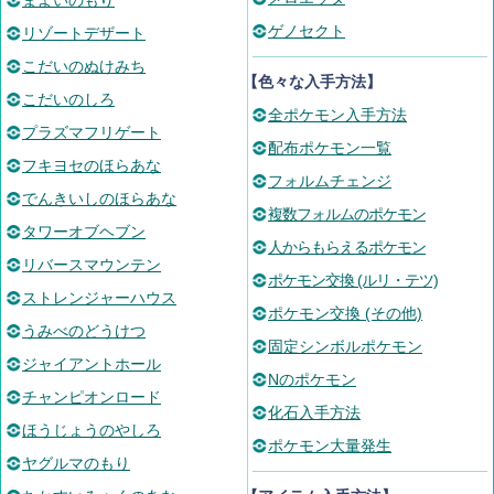
まよいのもり
ゲノセクト
リゾートデザート
こだいのぬけみち
【色々な入手方法】
こだいのしろ
全ポケモン入手方法
プラズマフリゲート
配布ポケモン一覧
フキヨセのほらあな
フォルムチェンジ
でんきいしのほらあな
複数フォルムのポケモン
タワーオブヘブン
人からもらえるポケモン
リバースマウンテン
ポケモン交換 (ルリ・テツ)
ストレンジャーハウス
ポケモン交換 (その他)
うみべのどうけつ
固定シンボルポケモン
ジャイアントホール
Nのポケモン
チャンピオンロード
化石入手方法
ほうじょうのやしろ
ポケモン大量発生
ヤグルマのもり