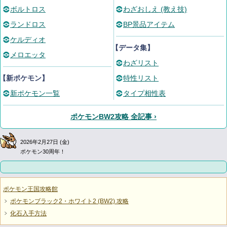
ボルトロス
わざおしえ (教え技)
ランドロス
BP景品アイテム
ケルディオ
【データ集】
メロエッタ
わざリスト
【新ポケモン】
特性リスト
新ポケモン一覧
タイプ相性表
ポケモンBW2攻略 全記事 ›
2026年2月27日 (金)
ポケモン30周年！
ポケモン王国攻略館
ポケモンブラック2・ホワイト2 (BW2) 攻略
化石入手方法