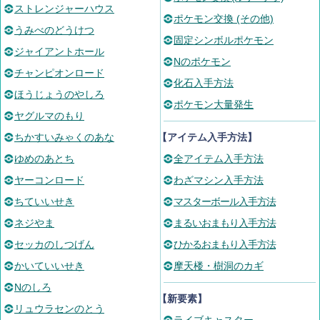
ストレンジャーハウス
ポケモン交換 (その他)
うみべのどうけつ
固定シンボルポケモン
ジャイアントホール
Nのポケモン
チャンピオンロード
化石入手方法
ほうじょうのやしろ
ポケモン大量発生
ヤグルマのもり
ちかすいみゃくのあな
【アイテム入手方法】
ゆめのあとち
全アイテム入手方法
ヤーコンロード
わざマシン入手方法
ちていいせき
マスターボール入手方法
ネジやま
まるいおまもり入手方法
セッカのしつげん
ひかるおまもり入手方法
かいていいせき
摩天楼・樹洞のカギ
Nのしろ
【新要素】
リュウラセンのとう