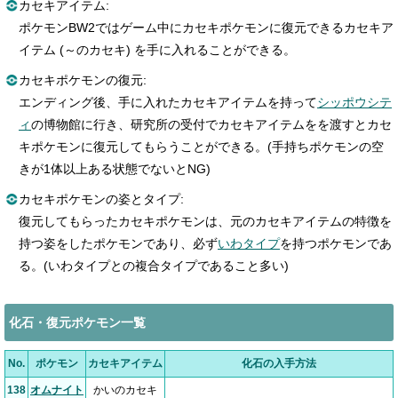
カセキアイテム:
ポケモンBW2ではゲーム中にカセキポケモンに復元できるカセキア
イテム (～のカセキ) を手に入れることができる。
カセキポケモンの復元:
エンディング後、手に入れたカセキアイテムを持って
シッポウシテ
ィ
の博物館に行き、研究所の受付でカセキアイテムをを渡すとカセ
キポケモンに復元してもらうことができる。(手持ちポケモンの空
きが1体以上ある状態でないとNG)
カセキポケモンの姿とタイプ:
復元してもらったカセキポケモンは、元のカセキアイテムの特徴を
持つ姿をしたポケモンであり、必ず
いわタイプ
を持つポケモンであ
る。(いわタイプとの複合タイプであること多い)
化石・復元ポケモン一覧
No.
ポケモン
カセキアイテム
化石の入手方法
138
オムナイト
かいのカセキ