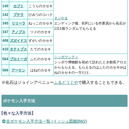
140
カブト
こうらのカセキ
142
プテラ
ひみつのコハク
ネジやま
345
リリーラ
ねっこのカセキ
エンディング後、B3Fにいる作業員から化石が
1日1個ランダムでもらえる
347
アノプス
ツメのカセキ
408
ズガイドス
ずがいのカセキ
410
タテトプス
たてのカセキ
シッポウシティ
564
プロトーガ
ふたのカセキ
シッポウ博物館を初めて訪れたとき館長アロエ
からもらえる。もらえるのはふたのカセキorは
566
アーケン
はねのカセキ
ねのカセキの一方だけ。
※化石はジョインアベニュー
ふるどうぐや
で購入することもできる。
ポケモン入手方法
【色々な入手方法】
全ポケモン入手方法一覧 (イッシュ図鑑BW2)