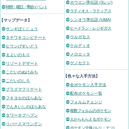
ホウエン準伝説 (3レジ)
時間・曜日・季節イベント
ラティオス・ラティアス
シンオウ準伝説 (UMA)
【マップデータ】
ヒードラン・レジギガス
サンギぼくじょう
ウルガモス
タチワキコンビナート
ケルディオ
ヒウンげすいどう
メロエッタ
まよいのもり
ゲノセクト
リゾートデザート
こだいのぬけみち
【色々な入手方法】
こだいのしろ
全ポケモン入手方法
プラズマフリゲート
配布ポケモン一覧
フキヨセのほらあな
フォルムチェンジ
でんきいしのほらあな
複数フォルムのポケモン
タワーオブヘブン
人からもらえるポケモン
リバースマウンテン
ポケモン交換 (ルリ・テツ)