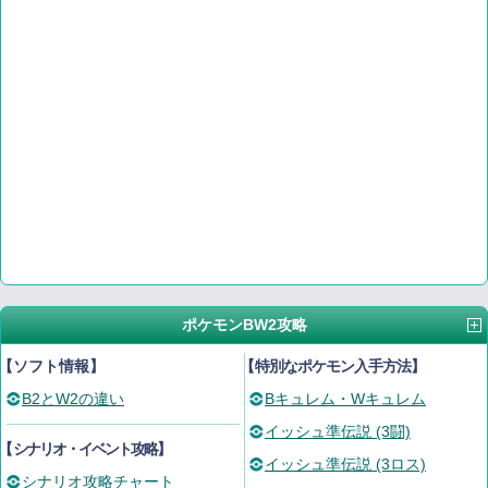
ポケモンBW2攻略
【ソフト情報】
【
特別なポケモン入手方法
】
B2とW2の違い
Bキュレム・Wキュレム
イッシュ準伝説 (3闘)
【
シナリオ・イベント攻略
】
イッシュ準伝説 (3ロス)
シナリオ攻略チャート