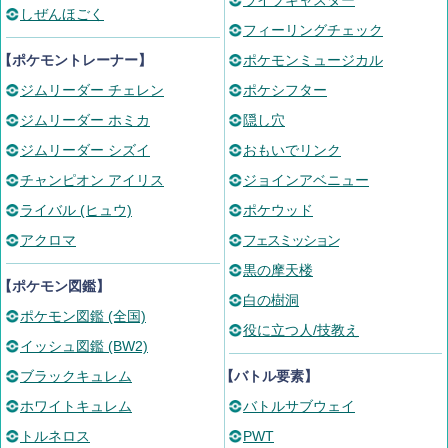
ライブキャスター
しぜんほごく
フィーリングチェック
【ポケモントレーナー】
ポケモンミュージカル
ジムリーダー チェレン
ポケシフター
ジムリーダー ホミカ
隠し穴
ジムリーダー シズイ
おもいでリンク
チャンピオン アイリス
ジョインアベニュー
ライバル (ヒュウ)
ポケウッド
アクロマ
フェスミッション
黒の摩天楼
【ポケモン図鑑】
白の樹洞
ポケモン図鑑 (全国)
役に立つ人/技教え
イッシュ図鑑 (BW2)
ブラックキュレム
【バトル要素】
ホワイトキュレム
バトルサブウェイ
トルネロス
PWT