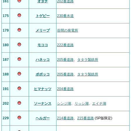
161
オタチ
202番道路
175
トゲピー
230番水道
179
メリープ
谷間の発電所
180
モココ
222番道路
187
ハネッコ
205番道路
、
タタラ製鉄所
188
ポポッコ
205番道路
、
タタラ製鉄所
191
ヒマナッツ
204番道路
202
ソーナンス
シンジ湖
、
リッシ湖
、
エイチ湖
229
ヘルガー
214番道路
、
215番道路
(SP版限定)