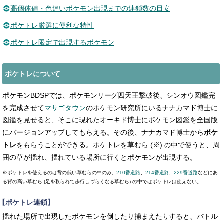
高個体値・色違いポケモン出現までの連鎖数の目安
ポケトレ厳選に便利な特性
ポケトレ限定で出現するポケモン
ポケトレについて
ポケモンBDSPでは、ポケモンリーグ四天王撃破後、シンオウ図鑑完
を完成させて
マサゴタウン
のポケモン研究所にいるナナカマド博士に
図鑑を見せると、そこに現れたオーキド博士にポケモン図鑑を全国版
にバージョンアップしてもらえる。その後、ナナカマド博士から
ポケ
トレ
をもらうことができる。ポケトレを草むら (※) の中で使うと、周
囲の草が揺れ、揺れている場所に行くとポケモンが出現する。
※ポケトレを使えるのは背の低い草むらの中のみ。
210番道路
、
214番道路
、
229番道路
などにあ
る背の高い草むら (足を取られて歩行しづらくなる草むら) の中ではポケトレは使えない。
【ポケトレ連鎖】
揺れた場所で出現したポケモンを倒したり捕まえたりすると、バトル