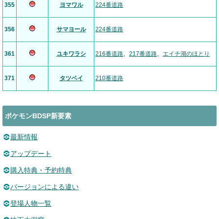
355
ヨマワル
224番道路
356
サマヨール
224番道路
361
ユキワラシ
216番道路
、
217番道路
、
エイチ湖のほとり
371
タツベイ
210番道路
ポケモンBDSP新要素
最新情報
アップデート
購入特典・予約特典
バージョンによる違い
登場人物一覧