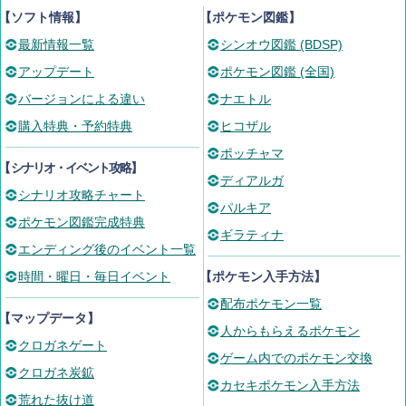
【ソフト情報】
【ポケモン図鑑】
最新情報一覧
シンオウ図鑑 (BDSP)
アップデート
ポケモン図鑑 (全国)
バージョンによる違い
ナエトル
購入特典・予約特典
ヒコザル
ポッチャマ
【
シナリオ・イベント攻略
】
ディアルガ
シナリオ攻略チャート
パルキア
ポケモン図鑑完成特典
ギラティナ
エンディング後のイベント一覧
時間・曜日・毎日イベント
【ポケモン入手方法】
配布ポケモン一覧
【マップデータ】
人からもらえるポケモン
クロガネゲート
ゲーム内でのポケモン交換
クロガネ炭鉱
カセキポケモン入手方法
荒れた抜け道