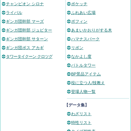
チャンピオン シロナ
ポケッチ
ライバル
ふれあい広場
ギンガ団幹部 マーズ
ポフィン
ギンガ団幹部 ジュピター
あまいかおりがする木
ギンガ団幹部 サターン
ハマナスパーク
ギンガ団ボス アカギ
リボン
タワータイクーン クロツグ
なかよし度
バトルタワー
BP景品アイテム
役に立つ人/技教え
登場人物一覧
【データ集】
わざリスト
特性リスト