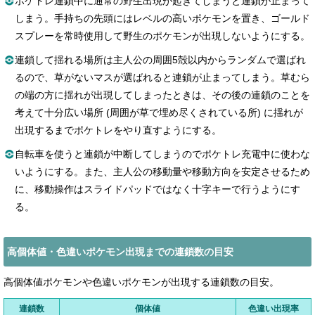
ポケトレ連鎖中に通常の野生出現が起きてしまうと連鎖が止まって
しまう。手持ちの先頭にはレベルの高いポケモンを置き、ゴールド
スプレーを常時使用して野生のポケモンが出現しないようにする。
連鎖して揺れる場所は主人公の周囲5殻以内からランダムで選ばれ
るので、草がないマスが選ばれると連鎖が止まってしまう。草むら
の端の方に揺れが出現してしまったときは、その後の連鎖のことを
考えて十分広い場所 (周囲が草で埋め尽くされている所) に揺れが
出現するまでポケトレをやり直すようにする。
自転車を使うと連鎖が中断してしまうのでポケトレ充電中に使わな
いようにする。また、主人公の移動量や移動方向を安定させるため
に、移動操作はスライドパッドではなく十字キーで行うようにす
る。
高個体値・色違いポケモン出現までの連鎖数の目安
高個体値ポケモンや色違いポケモンが出現する連鎖数の目安。
連鎖数
個体値
色違い出現率