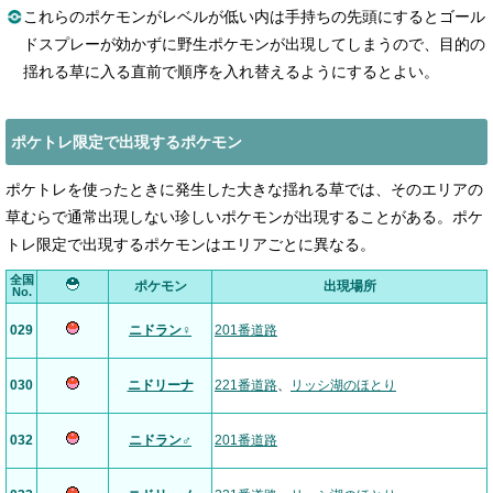
これらのポケモンがレベルが低い内は手持ちの先頭にするとゴール
ドスプレーが効かずに野生ポケモンが出現してしまうので、目的の
揺れる草に入る直前で順序を入れ替えるようにするとよい。
ポケトレ限定で出現するポケモン
ポケトレを使ったときに発生した大きな揺れる草では、そのエリアの
草むらで通常出現しない珍しいポケモンが出現することがある。ポケ
トレ限定で出現するポケモンはエリアごとに異なる。
全国
ポケモン
出現場所
No.
029
ニドラン♀
201番道路
030
ニドリーナ
221番道路
、
リッシ湖のほとり
032
ニドラン♂
201番道路