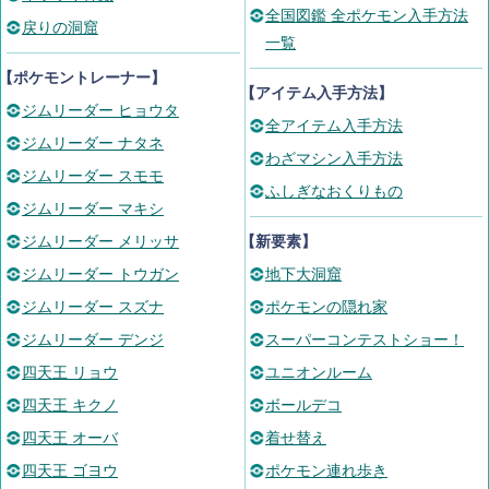
全国図鑑 全ポケモン入手方法
戻りの洞窟
一覧
【ポケモントレーナー】
【アイテム入手方法】
ジムリーダー ヒョウタ
全アイテム入手方法
ジムリーダー ナタネ
わざマシン入手方法
ジムリーダー スモモ
ふしぎなおくりもの
ジムリーダー マキシ
ジムリーダー メリッサ
【新要素】
ジムリーダー トウガン
地下大洞窟
ジムリーダー スズナ
ポケモンの隠れ家
ジムリーダー デンジ
スーパーコンテストショー！
四天王 リョウ
ユニオンルーム
四天王 キクノ
ボールデコ
四天王 オーバ
着せ替え
四天王 ゴヨウ
ポケモン連れ歩き