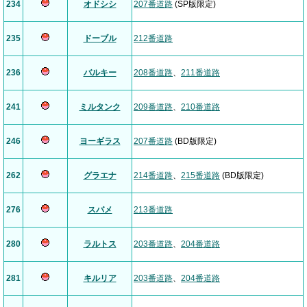
234
オドシシ
207番道路
(SP版限定)
235
ドーブル
212番道路
236
バルキー
208番道路
、
211番道路
241
ミルタンク
209番道路
、
210番道路
246
ヨーギラス
207番道路
(BD版限定)
262
グラエナ
214番道路
、
215番道路
(BD版限定)
276
スバメ
213番道路
280
ラルトス
203番道路
、
204番道路
281
キルリア
203番道路
、
204番道路