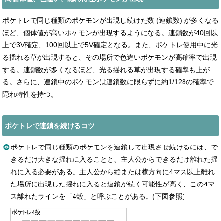
ポケトレで同じ種類のポケモンが出現し続けた数 (連鎖数) が多くなる
ほど、個体値が高いポケモンが出現するようになる。連鎖数が40回以
上で3V確定、100回以上で5V確定となる。また、ポケトレ使用中に光
る揺れる草が出現すると、その場所で色違いポケモンが高確率で出現
する。連鎖数が多くなるほど、光る揺れる草が出現する確率も上が
る。さらに、連鎖中のポケモンは連鎖数に限らずに約1/128の確率で
隠れ特性を持つ。
ポケトレで連鎖を続けるコツ
ポケトレで同じ種類のポケモンを連鎖して出現させ続けるには、で
きるだけ大きな揺れに入ることと、主人公からできるだけ離れた揺
れに入る必要がある。主人公から縦または横方向に4マス以上離れ
た場所に出現した揺れに入ると連鎖が続く可能性が高く、この4マ
ス離れたラインを「4殻」と呼ぶことがある。(下図参照)