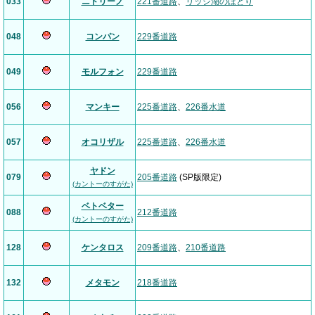
033
ニドリーノ
221番道路
、
リッシ湖のほとり
048
コンパン
229番道路
049
モルフォン
229番道路
056
マンキー
225番道路
、
226番水道
057
オコリザル
225番道路
、
226番水道
ヤドン
079
205番道路
(SP版限定)
(カントーのすがた)
ベトベター
088
212番道路
(カントーのすがた)
128
ケンタロス
209番道路
、
210番道路
132
メタモン
218番道路