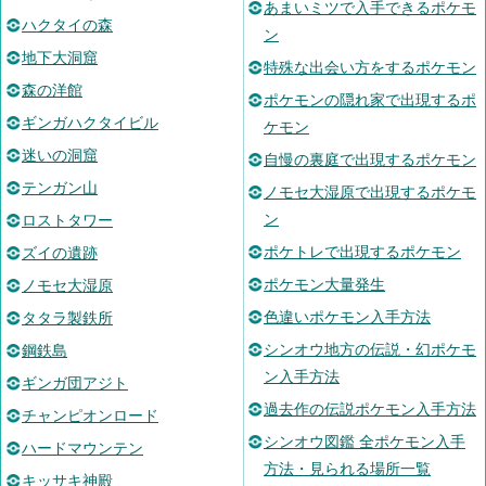
あまいミツで入手できるポケモ
ハクタイの森
ン
地下大洞窟
特殊な出会い方をするポケモン
森の洋館
ポケモンの隠れ家で出現するポ
ギンガハクタイビル
ケモン
迷いの洞窟
自慢の裏庭で出現するポケモン
テンガン山
ノモセ大湿原で出現するポケモ
ン
ロストタワー
ポケトレで出現するポケモン
ズイの遺跡
ポケモン大量発生
ノモセ大湿原
色違いポケモン入手方法
タタラ製鉄所
シンオウ地方の伝説・幻ポケモ
鋼鉄島
ン入手方法
ギンガ団アジト
過去作の伝説ポケモン入手方法
チャンピオンロード
シンオウ図鑑 全ポケモン入手
ハードマウンテン
方法・見られる場所一覧
キッサキ神殿