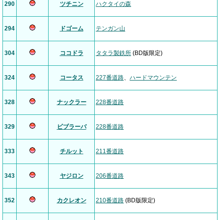
290
ツチニン
ハクタイの森
294
ドゴーム
テンガン山
304
ココドラ
タタラ製鉄所
(BD版限定)
324
コータス
227番道路
、
ハードマウンテン
328
ナックラー
228番道路
329
ビブラーバ
228番道路
333
チルット
211番道路
343
ヤジロン
206番道路
352
カクレオン
210番道路
(BD版限定)