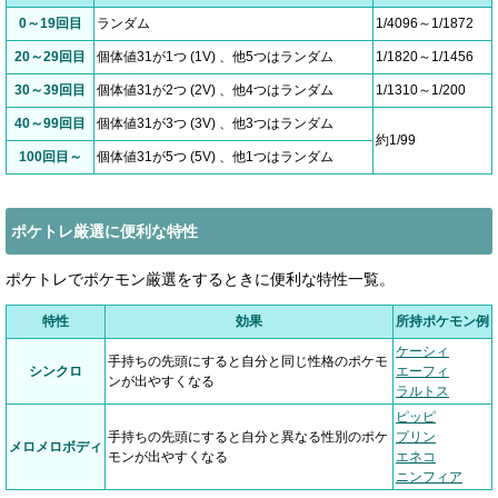
0～19回目
ランダム
1/4096～1/1872
20～29回目
個体値31が1つ (1V) 、他5つはランダム
1/1820～1/1456
30～39回目
個体値31が2つ (2V) 、他4つはランダム
1/1310～1/200
40～99回目
個体値31が3つ (3V) 、他3つはランダム
約1/99
100回目～
個体値31が5つ (5V) 、他1つはランダム
ポケトレ厳選に便利な特性
ポケトレでポケモン厳選をするときに便利な特性一覧。
特性
効果
所持ポケモン例
ケーシィ
手持ちの先頭にすると自分と同じ性格のポケモ
シンクロ
エーフィ
ンが出やすくなる
ラルトス
ピッピ
手持ちの先頭にすると自分と異なる性別のポケ
プリン
メロメロボディ
モンが出やすくなる
エネコ
ニンフィア