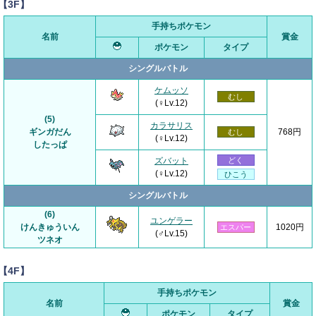
【3F】
手持ちポケモン
名前
賞金
ポケモン
タイプ
シングルバトル
ケムッソ
むし
(♀Lv.12)
(5)
カラサリス
ギンガだん
768円
むし
(♀Lv.12)
したっぱ
ズバット
どく
(♀Lv.12)
ひこう
シングルバトル
(6)
ユンゲラー
けんきゅういん
1020円
エスパー
(♂Lv.15)
ツネオ
【4F】
手持ちポケモン
名前
賞金
ポケモン
タイプ