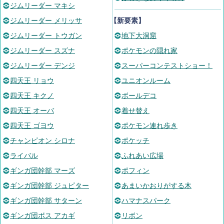
ジムリーダー マキシ
ジムリーダー メリッサ
【新要素】
ジムリーダー トウガン
地下大洞窟
ジムリーダー スズナ
ポケモンの隠れ家
ジムリーダー デンジ
スーパーコンテストショー！
四天王 リョウ
ユニオンルーム
四天王 キクノ
ボールデコ
四天王 オーバ
着せ替え
四天王 ゴヨウ
ポケモン連れ歩き
チャンピオン シロナ
ポケッチ
ライバル
ふれあい広場
ギンガ団幹部 マーズ
ポフィン
ギンガ団幹部 ジュピター
あまいかおりがする木
ギンガ団幹部 サターン
ハマナスパーク
ギンガ団ボス アカギ
リボン