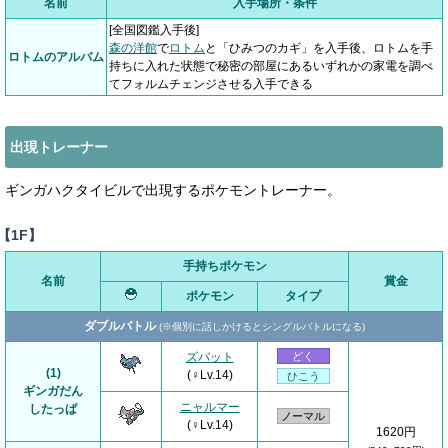
名前
入手場所・条件
[
全国図鑑入手後]
森の洋館
で
ロトム
と「ひみつのカギ」を入手後、ロトムを手
ロトムのアルバム
持ちに入れた状態で秘密の部屋にあるいずれかの家電を調べ
てフォルムチェンジさせる入手できる
出現トレーナー
ギンガハクタイビルで出現するポケモントレーナー。
【1F】
手持ちポケモン
名前
賞金
ポケモン
タイプ
ダブルバトル
(※個別に話しかけるとシングルバトルになる)
ズバット
どく
(1)
(♀Lv.14)
ひこう
ギンガだん
ニャルマー
したっぱ
ノーマル
(♀Lv.14)
1620円