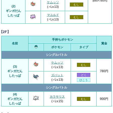
(840+780円)
ケムッソ
むし
(2)
(♂Lv.13)
ギンガだん
マユルド
したっぱ
むし
(♂Lv.13)
【2F】
手持ちポケモン
名前
賞金
ポケモン
タイプ
シングルバトル
ケムッソ
むし
(3)
(♂Lv.13)
ギンガだん
780円
ズバット
どく
したっぱ
(♂Lv.13)
ひこう
シングルバトル
(4)
カラサリス
ギンガだん
900円
むし
(♀Lv.15)
したっぱ