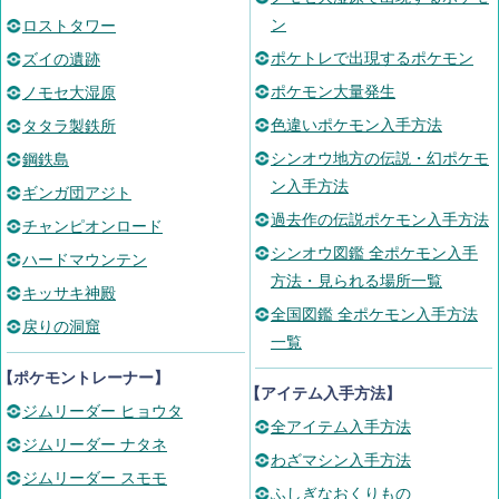
ン
ロストタワー
ポケトレで出現するポケモン
ズイの遺跡
ポケモン大量発生
ノモセ大湿原
色違いポケモン入手方法
タタラ製鉄所
シンオウ地方の伝説・幻ポケモ
鋼鉄島
ン入手方法
ギンガ団アジト
過去作の伝説ポケモン入手方法
チャンピオンロード
シンオウ図鑑 全ポケモン入手
ハードマウンテン
方法・見られる場所一覧
キッサキ神殿
全国図鑑 全ポケモン入手方法
戻りの洞窟
一覧
【ポケモントレーナー】
【アイテム入手方法】
ジムリーダー ヒョウタ
全アイテム入手方法
ジムリーダー ナタネ
わざマシン入手方法
ジムリーダー スモモ
ふしぎなおくりもの