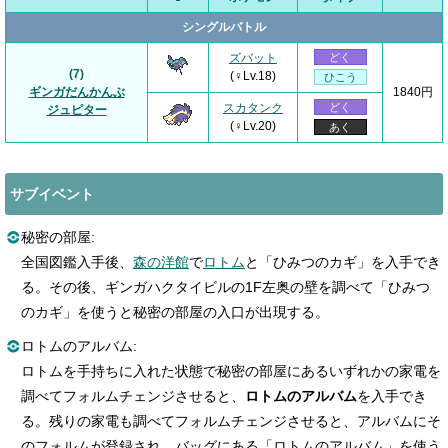
シングルバトル
ズバット
どく
(7)
(♀Lv.18)
ひこう
ギンガだんかんぶ
1840円
スカタンク
どく
ジュピター
(♀Lv.20)
あく
サブイベント
秘密の部屋:
全国図鑑入手後、
森の洋館
で
ロトム
と「ひみつのカギ」を入手でき
る。その後、ギンガハクタイビルの1F左奥の壁を調べて「ひみつ
のカギ」を使うと秘密の部屋の入口が出現する。
ロトムのアルバム:
ロトムを手持ちに入れた状態で秘密の部屋にあるいずれかの家電を
調べてフォルムチェンジさせると、
ロトムのアルバム
を入手でき
る。残りの家電も調べてフォルムチェンジさせると、アルバムにそ
のフォルムが登録され、バッグにある「ロトムのアルバム」を使う