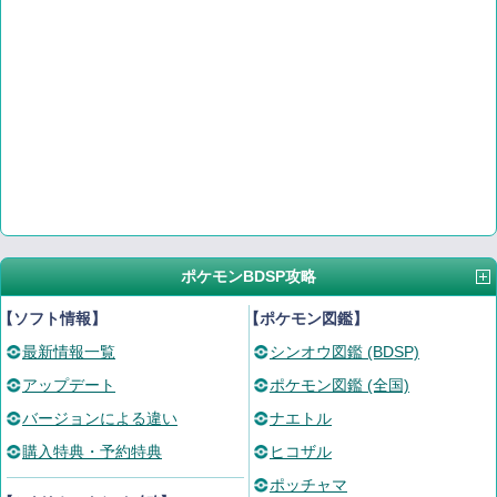
ポケモンBDSP攻略
【ソフト情報】
【ポケモン図鑑】
最新情報一覧
シンオウ図鑑 (BDSP)
アップデート
ポケモン図鑑 (全国)
バージョンによる違い
ナエトル
購入特典・予約特典
ヒコザル
ポッチャマ