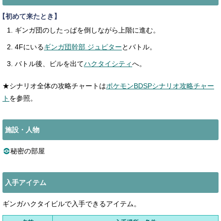
【初めて来たとき】
ギンガ団のしたっぱを倒しながら上階に進む。
4Fにいる
ギンガ団幹部 ジュピター
とバトル。
バトル後、ビルを出て
ハクタイシティ
へ。
★シナリオ全体の攻略チャートは
ポケモンBDSPシナリオ攻略チャー
ト
を参照。
施設・人物
秘密の部屋
入手アイテム
ギンガハクタイビルで入手できるアイテム。