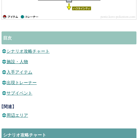
目次
シナリオ攻略チャート
施設・人物
入手アイテム
出現トレーナー
サブイベント
【関連】
周辺エリア
シナリオ攻略チャート