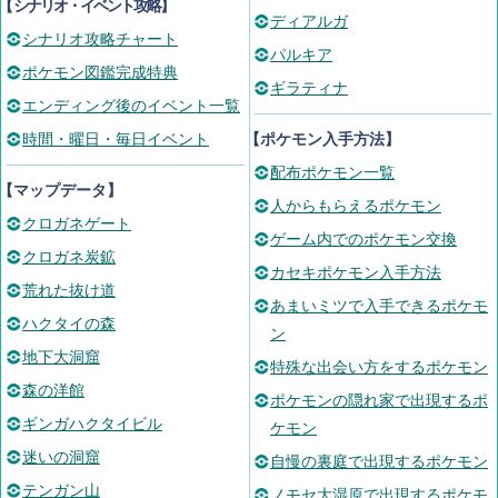
【
シナリオ・イベント攻略
】
ディアルガ
シナリオ攻略チャート
パルキア
ポケモン図鑑完成特典
ギラティナ
エンディング後のイベント一覧
時間・曜日・毎日イベント
【ポケモン入手方法】
配布ポケモン一覧
【マップデータ】
人からもらえるポケモン
クロガネゲート
ゲーム内でのポケモン交換
クロガネ炭鉱
カセキポケモン入手方法
荒れた抜け道
あまいミツで入手できるポケモ
ハクタイの森
ン
地下大洞窟
特殊な出会い方をするポケモン
森の洋館
ポケモンの隠れ家で出現するポ
ギンガハクタイビル
ケモン
迷いの洞窟
自慢の裏庭で出現するポケモン
テンガン山
ノモセ大湿原で出現するポケモ