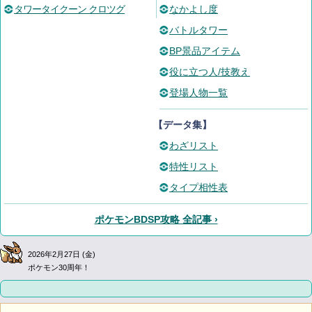
タワータイクーン クロツグ
なかよし度
バトルタワー
BP景品アイテム
役に立つ人/技教え
登場人物一覧
【データ集】
わざリスト
特性リスト
タイプ相性表
ポケモンBDSP攻略 全記事 ›
2026年2月27日 (金)
ポケモン30周年！