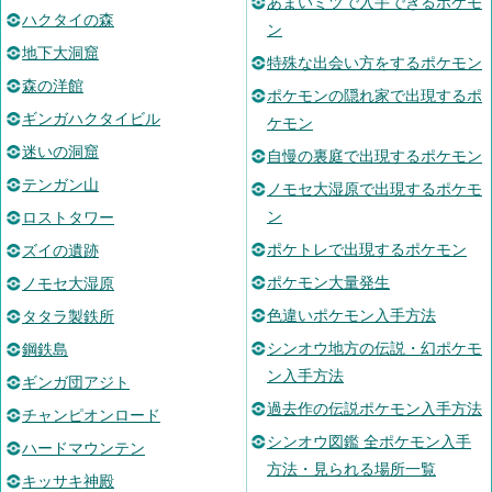
あまいミツで入手できるポケモ
ハクタイの森
ン
地下大洞窟
特殊な出会い方をするポケモン
森の洋館
ポケモンの隠れ家で出現するポ
ギンガハクタイビル
ケモン
迷いの洞窟
自慢の裏庭で出現するポケモン
テンガン山
ノモセ大湿原で出現するポケモ
ン
ロストタワー
ポケトレで出現するポケモン
ズイの遺跡
ポケモン大量発生
ノモセ大湿原
色違いポケモン入手方法
タタラ製鉄所
シンオウ地方の伝説・幻ポケモ
鋼鉄島
ン入手方法
ギンガ団アジト
過去作の伝説ポケモン入手方法
チャンピオンロード
シンオウ図鑑 全ポケモン入手
ハードマウンテン
方法・見られる場所一覧
キッサキ神殿