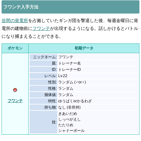
フワンテ入手方法
谷間の発電所
を占拠していたギンガ団を撃退した後、毎週金曜日に発
電所の建物前に
フワンテ
が出現するようになる。話しかけるとバトル
になり捕まえることができる。
ポケモン
初期データ
ニックネーム:
フワンテ
親:
トレーナー名
ID:
トレーナーID
レベル:
Lv.22
性別:
ランダム (♂or♀)
性格:
ランダム
個体値:
ランダム
フワンテ
特性:
ゆうばくorかるわざ
持ち物:
なし (非所持)
きあいだめ
しっぺがえし
技:
たたりめ
シャドーボール