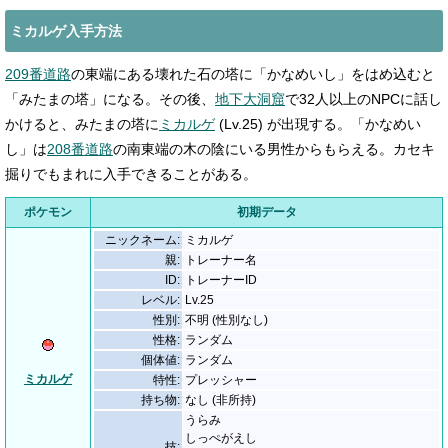
ミカルゲ入手方法
209番道路
の東端にある壊れた石の塔に「かなめいし」をはめ込むと
「みたまの塔」になる。その後、
地下大洞窟
で32人以上のNPCに話し
かけると、みたまの塔に
ミカルゲ
(Lv.25) が出現する。「かなめい
し」は
208番道路
の南東端の木の陰にいる男性からもらえる。カセキ
掘りでもまれに入手できることがある。
ポケモン
初期データ
ニックネーム:
ミカルゲ
親:
トレーナー名
ID:
トレーナーID
レベル:
Lv.25
性別:
不明 (性別なし)
性格:
ランダム
個体値:
ランダム
ミカルゲ
特性:
プレッシャー
持ち物:
なし (非所持)
うらみ
しっぺがえし
技: