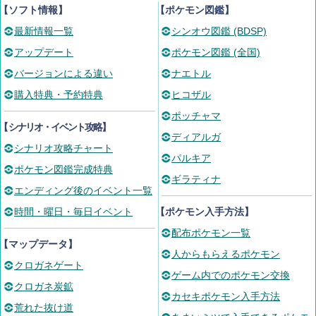
【ソフト情報】
【ポケモン図鑑】
最新情報一覧
シンオウ図鑑 (BDSP)
アップデート
ポケモン図鑑 (全国)
バージョンによる違い
ナエトル
購入特典・予約特典
ヒコザル
ポッチャマ
【
シナリオ・イベント攻略
】
ディアルガ
シナリオ攻略チャート
パルキア
ポケモン図鑑完成特典
ギラティナ
エンディング後のイベント一覧
時間・曜日・毎日イベント
【ポケモン入手方法】
配布ポケモン一覧
【マップデータ】
人からもらえるポケモン
クロガネゲート
ゲーム内でのポケモン交換
クロガネ炭鉱
カセキポケモン入手方法
荒れた抜け道