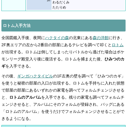
わるだくみ
たたりめ
ロトム入手方法
全国図鑑入手後、夜間に
ハクタイの森
の北東にある
森の洋館
に行き、
2F奥エリアの左から2番目の部屋にあるテレビを調べて叩くと
ロトム
が出現する。ロトムは倒してしまったりバトルから逃げた場合はポケ
モンリーグ殿堂入り後に復活する。ロトムを捕まえた後、
ひみつのカ
ギ
を入手できる。
その後、
ギンガハクタイビル
の1F左奥の壁を調べて「ひみつのカギ」
を使うと秘密の部屋の入口が出現する。ロトムを手持ちに入れた状態
で部屋の部屋にあるいずれかの家電を調べてフォルムチェンジさせる
と、
ロトムのアルバム
を入手できる。残りの家電も調べてフォルムチ
ェンジさせると、アルバムにそのフォルムが登録され、バッグにある
「ロトムのアルバム」を使うだけでフォルムチェンジさせることがで
きるようになる。