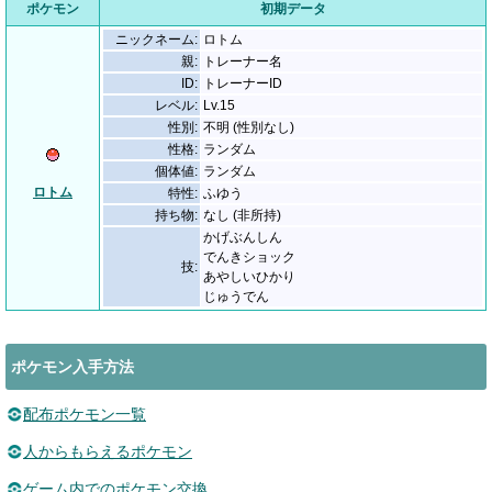
ポケモン
初期データ
ニックネーム:
ロトム
親:
トレーナー名
ID:
トレーナーID
レベル:
Lv.15
性別:
不明 (性別なし)
性格:
ランダム
個体値:
ランダム
ロトム
特性:
ふゆう
持ち物:
なし (非所持)
かげぶんしん
でんきショック
技:
あやしいひかり
じゅうでん
ポケモン入手方法
配布ポケモン一覧
人からもらえるポケモン
ゲーム内でのポケモン交換