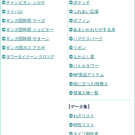
チャンピオン シロナ
ポケッチ
ライバル
ふれあい広場
ギンガ団幹部 マーズ
ポフィン
ギンガ団幹部 ジュピター
あまいかおりがする木
ギンガ団幹部 サターン
ハマナスパーク
ギンガ団ボス アカギ
リボン
タワータイクーン クロツグ
なかよし度
バトルタワー
BP景品アイテム
役に立つ人/技教え
登場人物一覧
【データ集】
わざリスト
特性リスト
タイプ相性表