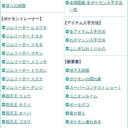
全国図鑑 全ポケモン入手方法
戻りの洞窟
一覧
【ポケモントレーナー】
【アイテム入手方法】
ジムリーダー ヒョウタ
全アイテム入手方法
ジムリーダー ナタネ
わざマシン入手方法
ジムリーダー スモモ
ふしぎなおくりもの
ジムリーダー マキシ
ジムリーダー メリッサ
【新要素】
ジムリーダー トウガン
地下大洞窟
ジムリーダー スズナ
ポケモンの隠れ家
ジムリーダー デンジ
スーパーコンテストショー！
四天王 リョウ
ユニオンルーム
四天王 キクノ
ボールデコ
四天王 オーバ
着せ替え
四天王 ゴヨウ
ポケモン連れ歩き