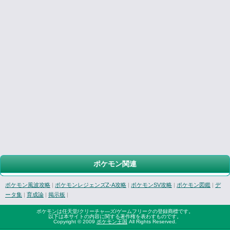
ポケモン関連
ポケモン風波攻略
|
ポケモンレジェンズZ-A攻略
|
ポケモンSV攻略
|
ポケモン図鑑
|
デ
ータ集
|
育成論
|
掲示板
|
ポケモンは任天堂/クリーチャ―ズ/ゲームフリークの登録商標です。
以下は本サイトの内容に関する著作権を表わすものです。
Copyright © 2009
ポケモン王国
All Rights Reserved.