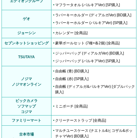
エディオングループ
マフラータオル (パルキアVer) [SP購入]
ラバーキーホルダー (ディアルガVer) [BD購入]
ゲオ
ラバーキーホルダー (パルキアVer) [SP購入]
ジョーシン
カレンダー [全商品]
セブンネットショッピング
豪華ボールセット (7種×各2個) [全商品]
ジッパーバッグ (ディアルガVer) [BD購入]
TSUTAYA
ジッパーバッグ (パルキアVer) [SP購入]
自由帳 (青) [BD購入]
ノジマ
自由帳 (赤) [SP購入]
ノジマオンライン
自由帳 (ディアルガ&パルキアVer) [ダブルパック
購入]
ビックカメラ
ソフマップ
ミニポーチ [全商品]
コジマ
ファミリーマート
クリーナーストラップ [全商品]
マルチユースケース (ナエトル&ヒコザル&ポッ
古本市場
チャマVer) [BD購入]