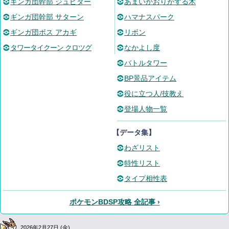
ギンガ団幹部 ジュピター
あまいかおりがする木
ギンガ団幹部 サターン
ハマナスパーク
ギンガ団ボス アカギ
リボン
タワータイクーン クロツグ
なかよし度
バトルタワー
BP景品アイテム
役に立つ人/技教え
登場人物一覧
【データ集】
わざリスト
特性リスト
タイプ相性表
ポケモンBDSP攻略 全記事 ›
2026年2月27日 (金)