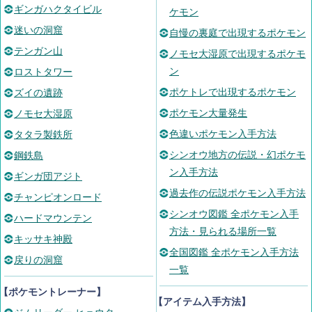
ギンガハクタイビル
ケモン
迷いの洞窟
自慢の裏庭で出現するポケモン
テンガン山
ノモセ大湿原で出現するポケモ
ン
ロストタワー
ポケトレで出現するポケモン
ズイの遺跡
ポケモン大量発生
ノモセ大湿原
色違いポケモン入手方法
タタラ製鉄所
シンオウ地方の伝説・幻ポケモ
鋼鉄島
ン入手方法
ギンガ団アジト
過去作の伝説ポケモン入手方法
チャンピオンロード
シンオウ図鑑 全ポケモン入手
ハードマウンテン
方法・見られる場所一覧
キッサキ神殿
全国図鑑 全ポケモン入手方法
戻りの洞窟
一覧
【ポケモントレーナー】
【アイテム入手方法】