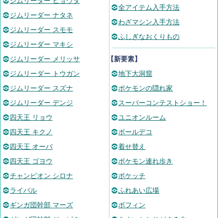
ジムリーダー ヒョウタ
全アイテム入手方法
ジムリーダー ナタネ
わざマシン入手方法
ジムリーダー スモモ
ふしぎなおくりもの
ジムリーダー マキシ
ジムリーダー メリッサ
【新要素】
ジムリーダー トウガン
地下大洞窟
ジムリーダー スズナ
ポケモンの隠れ家
ジムリーダー デンジ
スーパーコンテストショー！
四天王 リョウ
ユニオンルーム
四天王 キクノ
ボールデコ
四天王 オーバ
着せ替え
四天王 ゴヨウ
ポケモン連れ歩き
チャンピオン シロナ
ポケッチ
ライバル
ふれあい広場
ギンガ団幹部 マーズ
ポフィン