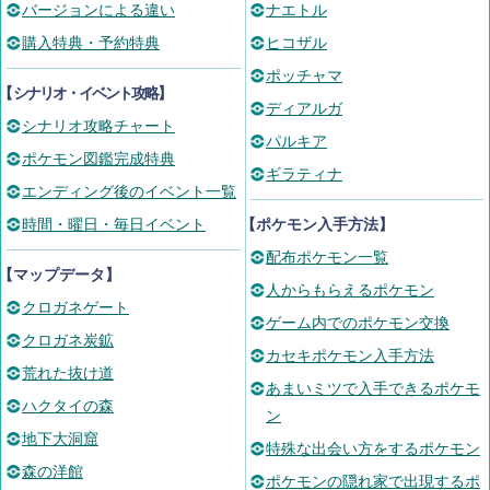
バージョンによる違い
ナエトル
購入特典・予約特典
ヒコザル
ポッチャマ
【
シナリオ・イベント攻略
】
ディアルガ
シナリオ攻略チャート
パルキア
ポケモン図鑑完成特典
ギラティナ
エンディング後のイベント一覧
時間・曜日・毎日イベント
【ポケモン入手方法】
配布ポケモン一覧
【マップデータ】
人からもらえるポケモン
クロガネゲート
ゲーム内でのポケモン交換
クロガネ炭鉱
カセキポケモン入手方法
荒れた抜け道
あまいミツで入手できるポケモ
ハクタイの森
ン
地下大洞窟
特殊な出会い方をするポケモン
森の洋館
ポケモンの隠れ家で出現するポ