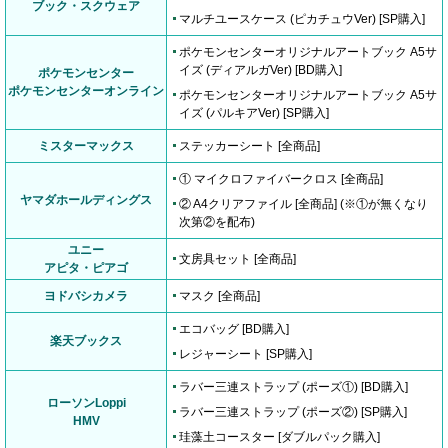
ブック・スクウェア
マルチユースケース (ピカチュウVer) [SP購入]
ポケモンセンターオリジナルアートブック A5サ
イズ (ディアルガVer) [BD購入]
ポケモンセンター
ポケモンセンターオンライン
ポケモンセンターオリジナルアートブック A5サ
イズ (パルキアVer) [SP購入]
ミスターマックス
ステッカーシート [全商品]
① マイクロファイバークロス [全商品]
ヤマダホールディングス
② A4クリアファイル [全商品] (※①が無くなり
次第②を配布)
ユニー
文房具セット [全商品]
アピタ・ピアゴ
ヨドバシカメラ
マスク [全商品]
エコバッグ [BD購入]
楽天ブックス
レジャーシート [SP購入]
ラバー三連ストラップ (ポーズ①) [BD購入]
ローソンLoppi
ラバー三連ストラップ (ポーズ②) [SP購入]
HMV
珪藻土コースター [ダブルパック購入]