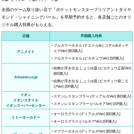
全国のゲーム取り扱い店で『ポケットモンスターブリリアントダイヤ
モンド・シャイニングパール』を早期予約すると、各店舗ごとのオリ
ジナル購入特典がもらえる。
店舗
早期購入特典
フルカラータオル (ナエトル&ヒコザル&ポッチ
ャマVer) [BD購入]
アニメイト
フルカラータオル (ピカチュウVer) [SP購入]
絵柄が浮き出る しょうゆ皿 (ピカチュウ正面Ver)
[BD購入]
Amazon.co.jp
絵柄が浮き出る しょうゆ皿 (ピカチュウ寝ころ
びVer) [SP購入]
イオン
ステンレスタンブラー (ディアルガVer) [BD購入]
イオンスタイル
ステンレスタンブラー (パルキアVer) [SP購入]
イオンスーパーセンター
オーロラグラス (ディアルガVer) [BD購入]
イトーヨーカドー
オーロラグラス (パルキアVer) [SP購入]
マフラータオル (ディアルガVer) [BD購入]