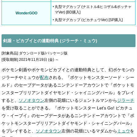
丸型マグカップ (ナエトル&ヒコザル&ポッチャ
マVer) [BD購入]
WonderGOO
丸型マグカップ (ピカチュウVer) [SP購入]
剣盾・ピカブイとの連動特典 (ジラーチ・ミュウ)
[対象商品] ダウンロード版/パッケージ版
[受取期限] 2021年11月19日 (金) ～
ポケモン剣盾やポケモンピカブイとの連動特典として、幻ポケモンの
ジラーチやミュウが
配布
される。『ポケットモンスターソード・シー
ルド』のセーブデータがあるニンテンドーアカウントで『ポケットモ
ンスターブリリアントダイヤモンド・シャイニングパール』をプレイ
すると、
ソノオタウン
左側の花畑にいるジェントルマンから
ジラーチ
を受け取ることができる。『ポケットモンスター Let's Go! ピカチュ
ウ・イーブイ』のセーブデータがあるニンテンドーアカウントで『ポ
ケットモンスターブリリアントダイヤモンド・シャイニングパール』
をプレイすると、
ソノオタウン
左側の花畑にいるマダムから
ミュウ
を