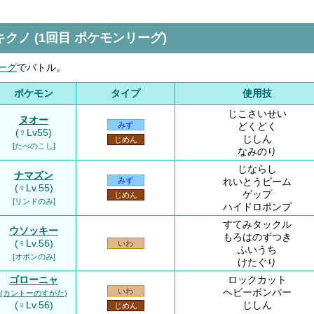
キクノ (1回目 ポケモンリーグ)
ーグ
でバトル。
ポケモン
タイプ
使用技
じこさいせい
ヌオー
どくどく
みず
(♀Lv55)
じしん
じめん
[たべのこし]
なみのり
じならし
ナマズン
れいとうビーム
みず
(♀Lv.55)
ゲップ
じめん
[リンドのみ]
ハイドロポンプ
すてみタックル
ウソッキー
もろはのずつき
(♀Lv.56)
いわ
ふいうち
[オボンのみ]
けたぐり
ゴローニャ
ロックカット
ヘビーボンバー
いわ
(カントーのすがた)
(♀Lv.56)
じしん
じめん