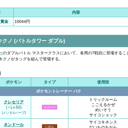
酬
内容
る賞金
10044円
 キクノ (バトルタワー ダブル)
ー
のダブルバトル マスタークラスにおいて、各周の7戦目に登場するこ
キクノがタッグを組んで登場する。
】
ポケモン
タイプ
使用技
ポケモントレーナー バク
トリックルーム
クレセリア
こごえるかぜ
(♀Lv.50)
エスパー
めいそう
[メンタルハーブ]
サイコショック
サイコキネシス
ネンドール
だいちのちから
じめん