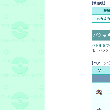
【撃破後】
報
もらえ
バク &
バトルタワ
る。バクと
【パターン1