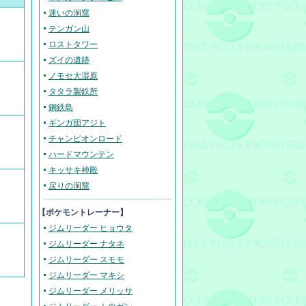
迷いの洞窟
テンガン山
ロストタワー
ズイの遺跡
ノモセ大湿原
タタラ製鉄所
鋼鉄島
ギンガ団アジト
チャンピオンロード
ハードマウンテン
キッサキ神殿
戻りの洞窟
【ポケモントレーナー】
ジムリーダー ヒョウタ
ジムリーダー ナタネ
ジムリーダー スモモ
ジムリーダー マキシ
ジムリーダー メリッサ