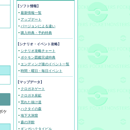
【ソフト情報】
最新情報一覧
アップデート
バージョンによる違い
購入特典・予約特典
【
シナリオ・イベント攻略
】
シナリオ攻略チャート
ポケモン図鑑完成特典
エンディング後のイベント一覧
時間・曜日・毎日イベント
【マップデータ】
クロガネゲート
クロガネ炭鉱
荒れた抜け道
ハクタイの森
ポケ
地下大洞窟
森の洋館
ギンガハクタイビル