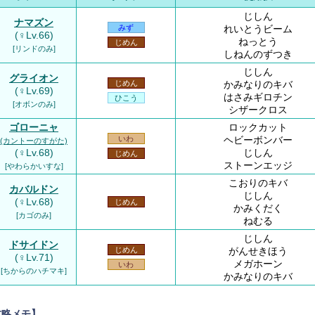
じしん
ナマズン
れいとうビーム
みず
(♀Lv.66)
ねっとう
じめん
[リンドのみ]
しねんのずつき
じしん
グライオン
かみなりのキバ
じめん
(♀Lv.69)
はさみギロチン
ひこう
[オボンのみ]
シザークロス
ゴローニャ
ロックカット
ヘビーボンバー
いわ
(カントーのすがた)
(♀Lv.68)
じしん
じめん
ストーンエッジ
[やわらかいすな]
こおりのキバ
カバルドン
じしん
(♀Lv.68)
じめん
かみくだく
[カゴのみ]
ねむる
じしん
ドサイドン
がんせきほう
じめん
(♀Lv.71)
メガホーン
いわ
[ちからのハチマキ]
かみなりのキバ
攻略メモ】