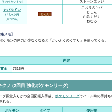
ストーンエッジ
[やわらかいすな]
こおりのキバ
カバルドン
じしん
(♀Lv.59)
じめん
かみくだく
[カゴのみ]
ねむる
攻略メモ】
ポケモンの体力が少なくなると「かいふくのくすり」を使ってくる。
酬
内容
る賞金
7316円
キクノ (2回目 強化ポケモンリーグ)
ーグ殿堂入りかつ全国図鑑入手後、
ポケモンリーグ
でバトル時の手持ち
される。
ポケモン
タイプ
使用技