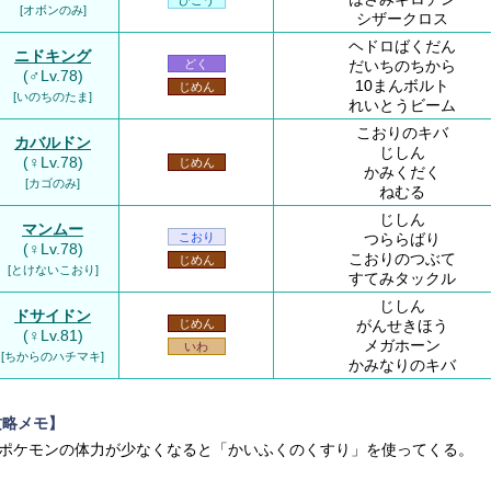
[オボンのみ]
シザークロス
ヘドロばくだん
ニドキング
だいちのちから
どく
(♂Lv.78)
10まんボルト
じめん
[いのちのたま]
れいとうビーム
こおりのキバ
カバルドン
じしん
(♀Lv.78)
じめん
かみくだく
[カゴのみ]
ねむる
じしん
マンムー
つららばり
こおり
(♀Lv.78)
こおりのつぶて
じめん
[とけないこおり]
すてみタックル
じしん
ドサイドン
がんせきほう
じめん
(♀Lv.81)
メガホーン
いわ
[ちからのハチマキ]
かみなりのキバ
攻略メモ】
ポケモンの体力が少なくなると「かいふくのくすり」を使ってくる。