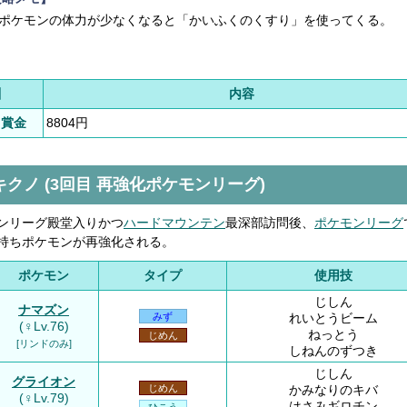
ポケモンの体力が少なくなると「かいふくのくすり」を使ってくる。
酬
内容
る賞金
8804円
キクノ (3回目 再強化ポケモンリーグ)
ンリーグ殿堂入りかつ
ハードマウンテン
最深部訪問後
、
ポケモンリーグ
持ちポケモンが再強化される。
ポケモン
タイプ
使用技
じしん
ナマズン
れいとうビーム
みず
(♀Lv.76)
ねっとう
じめん
[リンドのみ]
しねんのずつき
じしん
グライオン
かみなりのキバ
じめん
(♀Lv.79)
はさみギロチン
ひこう