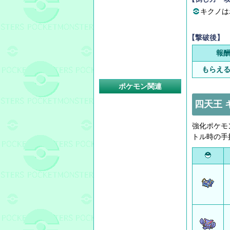
キクノは
【撃破後】
報
もらえ
ポケモン関連
四天王 
強化ポケモ
トル時の手