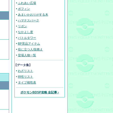
ふれあい広場
ポフィン
あまいかおりがする木
ハマナスパーク
リボン
なかよし度
バトルタワー
BP景品アイテム
役に立つ人/技教え
登場人物一覧
【データ集】
わざリスト
特性リスト
タイプ相性表
ポケモンBDSP攻略 全記事 ›