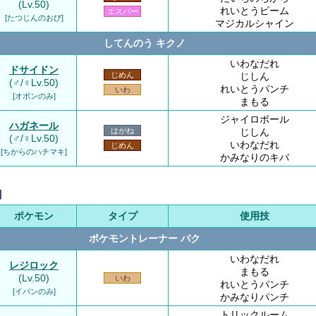
(Lv.50)
れいとうビーム
エスパー
[たつじんのおび]
マジカルシャイン
してんのう キクノ
いわなだれ
ドサイドン
じしん
じめん
(♂/♀Lv.50)
れいとうパンチ
いわ
[オボンのみ]
まもる
ジャイロボール
ハガネール
じしん
はがね
(♂/♀Lv.50)
いわなだれ
じめん
[ちからのハチマキ]
かみなりのキバ
】
ポケモン
タイプ
使用技
ポケモントレーナー バク
いわなだれ
レジロック
まもる
(Lv.50)
いわ
れいとうパンチ
[イバンのみ]
かみなりパンチ
トリックルーム