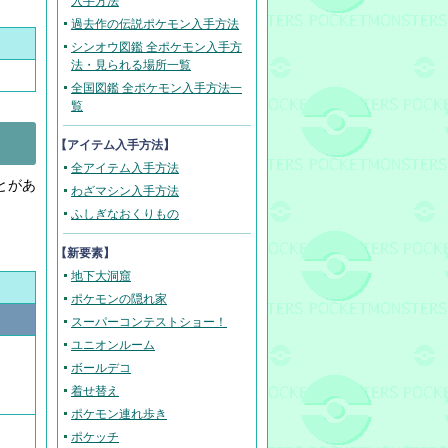
入手方法
過去作の伝説ポケモン入手方法
シンオウ図鑑 全ポケモン入手方
法・見られる場所一覧
全国図鑑 全ポケモン入手方法一
覧
【アイテム入手方法】
全アイテム入手方法
とがあ
わざマシン入手方法
ふしぎなおくりもの
【新要素】
地下大洞窟
ポケモンの隠れ家
スーパーコンテストショー！
ユニオンルーム
ボールデコ
着せ替え
ポケモン連れ歩き
ポケッチ