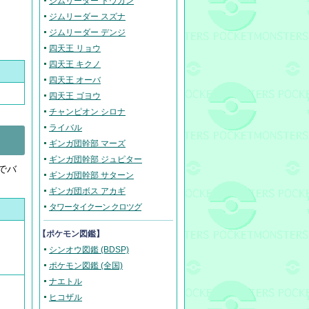
ジムリーダー トウガン
ジムリーダー スズナ
ジムリーダー デンジ
四天王 リョウ
四天王 キクノ
四天王 オーバ
四天王 ゴヨウ
チャンピオン シロナ
ライバル
ギンガ団幹部 マーズ
ギンガ団幹部 ジュピター
でバ
ギンガ団幹部 サターン
ギンガ団ボス アカギ
タワータイクーン クロツグ
【ポケモン図鑑】
シンオウ図鑑 (BDSP)
ポケモン図鑑 (全国)
ナエトル
ヒコザル