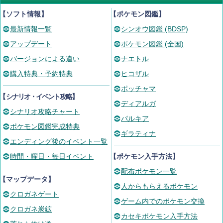
【ソフト情報】
【ポケモン図鑑】
最新情報一覧
シンオウ図鑑 (BDSP)
アップデート
ポケモン図鑑 (全国)
バージョンによる違い
ナエトル
購入特典・予約特典
ヒコザル
ポッチャマ
【
シナリオ・イベント攻略
】
ディアルガ
シナリオ攻略チャート
パルキア
ポケモン図鑑完成特典
ギラティナ
エンディング後のイベント一覧
時間・曜日・毎日イベント
【ポケモン入手方法】
配布ポケモン一覧
【マップデータ】
人からもらえるポケモン
クロガネゲート
ゲーム内でのポケモン交換
クロガネ炭鉱
カセキポケモン入手方法