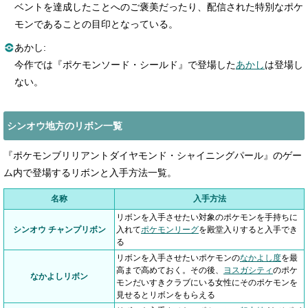
ベントを達成したことへのご褒美だったり、配信された特別なポケ
モンであることの目印となっている。
あかし:
今作では『ポケモンソード・シールド』で登場した
あかし
は登場し
ない。
シンオウ地方のリボン一覧
『ポケモンブリリアントダイヤモンド・シャイニングパール』のゲー
ム内で登場するリボンと入手方法一覧。
名称
入手方法
リボンを入手させたい対象のポケモンを手持ちに
シンオウ チャンプリボン
入れて
ポケモンリーグ
を殿堂入りすると入手でき
る
リボンを入手させたいポケモンの
なかよし度
を最
高まで高めておく。その後、
ヨスガシティ
のポケ
なかよしリボン
モンだいすきクラブにいる女性にそのポケモンを
見せるとリボンをもらえる