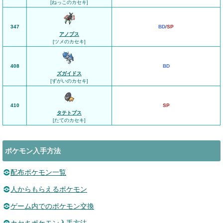
[ねっこのカセキ]
347
BD
/
SP
アノプス
[ツメのカセキ]
408
BD
ズガイドス
[ずがいのカセキ]
410
SP
タテトプス
[たてのカセキ]
ポケモン入手方法
配布ポケモン一覧
人からもらえるポケモン
ゲーム内でのポケモン交換