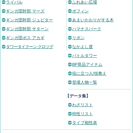
ライバル
ふれあい広場
ギンガ団幹部 マーズ
ポフィン
ギンガ団幹部 ジュピター
あまいかおりがする木
ギンガ団幹部 サターン
ハマナスパーク
ギンガ団ボス アカギ
リボン
タワータイクーン クロツグ
なかよし度
バトルタワー
BP景品アイテム
役に立つ人/技教え
登場人物一覧
【データ集】
わざリスト
特性リスト
タイプ相性表