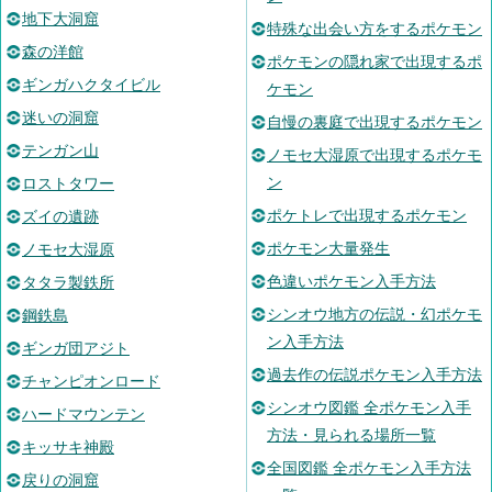
地下大洞窟
特殊な出会い方をするポケモン
森の洋館
ポケモンの隠れ家で出現するポ
ギンガハクタイビル
ケモン
迷いの洞窟
自慢の裏庭で出現するポケモン
テンガン山
ノモセ大湿原で出現するポケモ
ン
ロストタワー
ポケトレで出現するポケモン
ズイの遺跡
ポケモン大量発生
ノモセ大湿原
色違いポケモン入手方法
タタラ製鉄所
シンオウ地方の伝説・幻ポケモ
鋼鉄島
ン入手方法
ギンガ団アジト
過去作の伝説ポケモン入手方法
チャンピオンロード
シンオウ図鑑 全ポケモン入手
ハードマウンテン
方法・見られる場所一覧
キッサキ神殿
全国図鑑 全ポケモン入手方法
戻りの洞窟