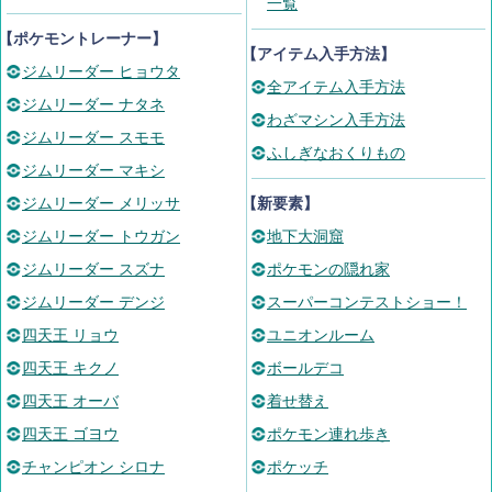
一覧
【ポケモントレーナー】
【アイテム入手方法】
ジムリーダー ヒョウタ
全アイテム入手方法
ジムリーダー ナタネ
わざマシン入手方法
ジムリーダー スモモ
ふしぎなおくりもの
ジムリーダー マキシ
ジムリーダー メリッサ
【新要素】
ジムリーダー トウガン
地下大洞窟
ジムリーダー スズナ
ポケモンの隠れ家
ジムリーダー デンジ
スーパーコンテストショー！
四天王 リョウ
ユニオンルーム
四天王 キクノ
ボールデコ
四天王 オーバ
着せ替え
四天王 ゴヨウ
ポケモン連れ歩き
チャンピオン シロナ
ポケッチ