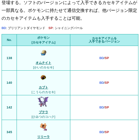
登場する。ソフトのバージョンによって入手できるカセキアイテムが
一部異なる。ポケモンに持たせて通信交換すれば、他バージョン限定
のカセキアイテムも入手することは可能。
BD
: ブリリアントダイヤモンド
SP
: シャイニングパール
ポケモン
カセキアイテムを
No.
入手できるバージョン
[カセキアイテム]
138
BD
/
SP
オムナイト
[かいのカセキ]
140
BD
/
SP
カブト
[こうらのカセキ]
142
BD
/
SP
プテラ
[ひみつのコハク]
345
BD
/
SP
リリーラ