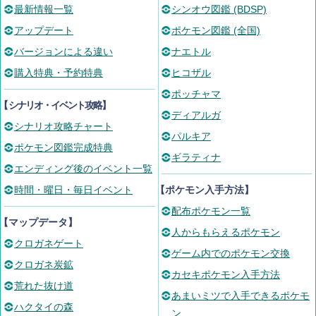
最新情報一覧
シンオウ図鑑 (BDSP)
アップデート
ポケモン図鑑 (全国)
バージョンによる違い
ナエトル
購入特典・予約特典
ヒコザル
ポッチャマ
【
シナリオ・イベント攻略
】
ディアルガ
シナリオ攻略チャート
パルキア
ポケモン図鑑完成特典
ギラティナ
エンディング後のイベント一覧
時間・曜日・毎日イベント
【ポケモン入手方法】
配布ポケモン一覧
【マップデータ】
人からもらえるポケモン
クロガネゲート
ゲーム内でのポケモン交換
クロガネ炭鉱
カセキポケモン入手方法
荒れた抜け道
あまいミツで入手できるポケモ
ハクタイの森
ン