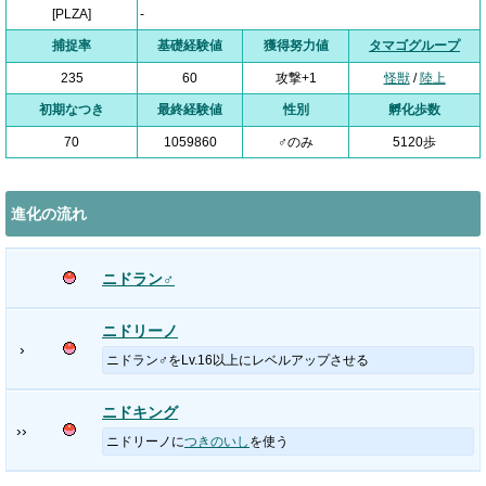
[PLZA]
-
捕捉率
基礎経験値
獲得努力値
タマゴグループ
235
60
攻撃+1
怪獣
/
陸上
初期なつき
最終経験値
性別
孵化歩数
70
1059860
♂のみ
5120歩
進化の流れ
ニドラン♂
ニドリーノ
›
ニドラン♂をLv.16以上にレベルアップさせる
ニドキング
››
ニドリーノに
つきのいし
を使う