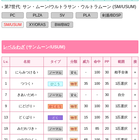
› 第7世代: サン・ムーン/ウルトラサン・ウルトラムーン (SM/USUM)
レベルわざ
(サンムーン/USUM)
Lv.
名前
タイプ
分類
威力
命中
PP
範囲
接
1
にらみつける
-
100
30
相手全体
×
ノーマル
変化
1
つつく
35
100
35
1匹選択
○
ひこう
物理
7
きあいだめ
-
-
30
自分
×
ノーマル
変化
9
にどげり
30
100
30
1匹選択
○
かくとう
物理
13
どくばり
15
100
35
1匹選択
×
どく
物理
19
みだれづき
15
85
20
1匹選択
○
ノーマル
物理
21
つのでつく
65
100
25
1匹選択
○