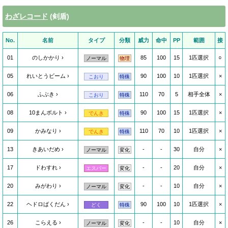
わざレコード
(剣盾)
No.
名前
タイプ
分類
威力
命中
PP
範囲
接
01
のしかかり
85
100
15
1匹選択
○
ノーマル
物理
05
れいとうビーム
90
100
10
1匹選択
×
こおり
特殊
06
ふぶき
110
70
5
相手全体
×
こおり
特殊
08
10まんボルト
90
100
15
1匹選択
×
でんき
特殊
09
かみなり
110
70
10
1匹選択
×
でんき
特殊
13
きあいだめ
-
-
30
自分
×
ノーマル
変化
17
ドわすれ
-
-
20
自分
×
エスパー
変化
20
みがわり
-
-
10
自分
×
ノーマル
変化
22
ヘドロばくだん
90
100
10
1匹選択
×
どく
特殊
26
こらえる
-
-
10
自分
×
ノーマル
変化