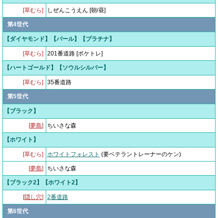
[草むら]
しぜんこうえん [朝/昼]
第4世代
【ダイヤモンド】【パール】【プラチナ】
[草むら]
201番道路 [ポケトレ]
【ハートゴールド】【ソウルシルバー】
[草むら]
35番道路
第5世代
【ブラック】
[
夢島
]
ちいさな森
【ホワイト】
[草むら]
ホワイトフォレスト
(要ベテラントレーナーのケン)
[
夢島
]
ちいさな森
【ブラック2】【ホワイト2】
[
隠し穴
]
2番道路
第6世代