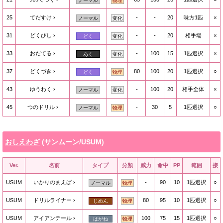
ノーマル
物理
25
てだすけ
-
-
20
味方1匹
×
ノーマル
変化
31
どくびし
-
-
20
相手場
×
どく
変化
33
おだてる
-
100
15
1匹選択
×
あく
変化
37
どくづき
80
100
20
1匹選択
○
どく
物理
43
ゆうわく
-
100
20
相手全体
×
ノーマル
変化
45
つのドリル
-
30
5
1匹選択
○
ノーマル
物理
おしえわざ
(サンムーン/USUM)
Ver.
名前
タイプ
分類
威力
命中
PP
範囲
接
USUM
いかりのまえば
-
90
10
1匹選択
○
ノーマル
物理
USUM
ドリルライナー
80
95
10
1匹選択
○
じめん
物理
USUM
アイアンテール
100
75
15
1匹選択
○
はがね
物理