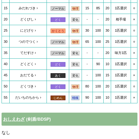
15
みだれづき
15
85
20
1匹選択
○
ノーマル
物理
20
どくびし
-
-
20
相手場
×
どく
変化
25
にどげり
30
100
30
1匹選択
○
かくとう
物理
30
つのでつく
65
100
25
1匹選択
○
ノーマル
物理
35
てだすけ
-
-
20
味方1匹
×
ノーマル
変化
40
どくどく
-
90
10
1匹選択
×
どく
変化
45
おだてる
-
100
15
1匹選択
×
あく
変化
50
どくづき
80
100
20
1匹選択
○
どく
物理
55
だいちのちから
90
100
10
1匹選択
×
じめん
特殊
おしえわざ
(剣盾/BDSP)
なし