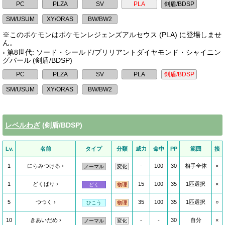
※このポケモンはポケモンレジェンズアルセウス (PLA) に登場しませ
ん。
› 第8世代: ソード・シールド/ブリリアントダイヤモンド・シャイニン
グパール (剣盾/BDSP)
レベルわざ
(剣盾/BDSP)
Lv.
名前
タイプ
分類
威力
命中
PP
範囲
接
1
にらみつける
-
100
30
相手全体
×
ノーマル
変化
1
どくばり
15
100
35
1匹選択
×
どく
物理
5
つつく
35
100
35
1匹選択
○
ひこう
物理
10
きあいだめ
-
-
30
自分
×
ノーマル
変化