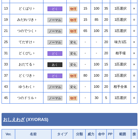
13
どくばり
15
100
35
1匹選択
×
どく
物理
19
みだれづき
15
85
20
1匹選択
○
ノーマル
物理
21
つのでつく
65
100
25
1匹選択
○
ノーマル
物理
25
てだすけ
-
-
20
味方1匹
×
ノーマル
変化
31
どくびし
-
-
20
相手場
×
どく
変化
33
おだてる
-
100
15
1匹選択
×
あく
変化
37
どくづき
80
100
20
1匹選択
○
どく
物理
43
ゆうわく
-
100
20
相手全体
×
ノーマル
変化
45
つのドリル
-
30
5
1匹選択
○
ノーマル
物理
おしえわざ
(XY/ORAS)
Ver.
名前
タイプ
分類
威力
命中
PP
範囲
接