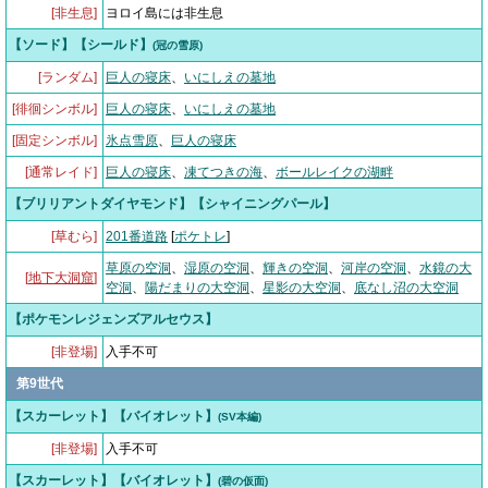
[非生息]
ヨロイ島には非生息
【ソード】【シールド】
(冠の雪原)
[ランダム]
巨人の寝床
、
いにしえの墓地
[徘徊シンボル]
巨人の寝床
、
いにしえの墓地
[固定シンボル]
氷点雪原
、
巨人の寝床
[通常レイド]
巨人の寝床
、
凍てつきの海
、
ボールレイクの湖畔
【ブリリアントダイヤモンド】【シャイニングパール】
[草むら]
201番道路
[
ポケトレ
]
草原の空洞
、
湿原の空洞
、
輝きの空洞
、
河岸の空洞
、
水鏡の大
[
地下大洞窟
]
空洞
、
陽だまりの大空洞
、
星影の大空洞
、
底なし沼の大空洞
【ポケモンレジェンズアルセウス】
[非登場]
入手不可
第9世代
【スカーレット】【バイオレット】
(SV本編)
[非登場]
入手不可
【スカーレット】【バイオレット】
(碧の仮面)