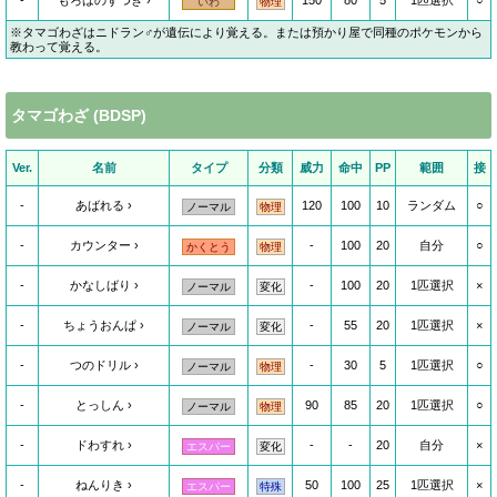
-
もろはのずつき
150
80
5
1匹選択
○
いわ
物理
※タマゴわざはニドラン♂が遺伝により覚える。または預かり屋で同種のポケモンから
教わって覚える。
タマゴわざ (BDSP)
Ver.
名前
タイプ
分類
威力
命中
PP
範囲
接
-
あばれる
120
100
10
ランダム
○
ノーマル
物理
-
カウンター
-
100
20
自分
○
かくとう
物理
-
かなしばり
-
100
20
1匹選択
×
ノーマル
変化
-
ちょうおんぱ
-
55
20
1匹選択
×
ノーマル
変化
-
つのドリル
-
30
5
1匹選択
○
ノーマル
物理
-
とっしん
90
85
20
1匹選択
○
ノーマル
物理
-
ドわすれ
-
-
20
自分
×
エスパー
変化
-
ねんりき
50
100
25
1匹選択
×
エスパー
特殊