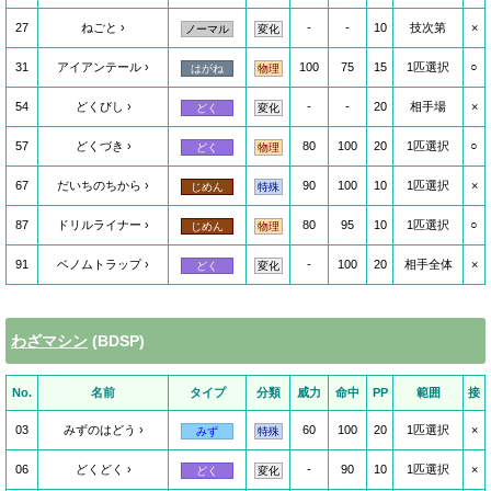
27
ねごと
-
-
10
技次第
×
ノーマル
変化
31
アイアンテール
100
75
15
1匹選択
○
はがね
物理
54
どくびし
-
-
20
相手場
×
どく
変化
57
どくづき
80
100
20
1匹選択
○
どく
物理
67
だいちのちから
90
100
10
1匹選択
×
じめん
特殊
87
ドリルライナー
80
95
10
1匹選択
○
じめん
物理
91
ベノムトラップ
-
100
20
相手全体
×
どく
変化
わざマシン
(BDSP)
No.
名前
タイプ
分類
威力
命中
PP
範囲
接
03
みずのはどう
60
100
20
1匹選択
×
みず
特殊
06
どくどく
-
90
10
1匹選択
×
どく
変化