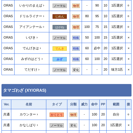
ORAS
いかりのまえば
-
90
10
1匹選択
○
ノーマル
物理
ORAS
ドリルライナー
80
95
10
1匹選択
○
じめん
物理
ORAS
アイアンテール
100
75
15
1匹選択
○
はがね
物理
ORAS
いびき
50
100
15
1匹選択
×
ノーマル
特殊
ORAS
でんげきは
60
必中
20
1匹選択
×
でんき
特殊
ORAS
みずのはどう
60
100
20
1匹選択
×
みず
特殊
ORAS
てだすけ
-
-
20
味方1匹
×
ノーマル
変化
タマゴわざ (XY/ORAS)
Ver.
名前
タイプ
分類
威力
命中
PP
範囲
接
共通
カウンター
-
100
20
自分
○
かくとう
物理
共通
かなしばり
-
100
20
1匹選択
×
ノーマル
変化