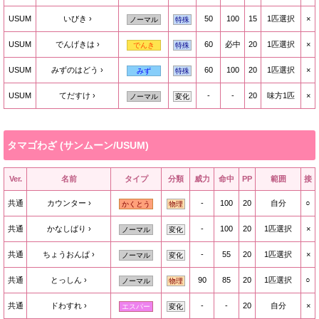
USUM
いびき
50
100
15
1匹選択
×
ノーマル
特殊
USUM
でんげきは
60
必中
20
1匹選択
×
でんき
特殊
USUM
みずのはどう
60
100
20
1匹選択
×
みず
特殊
USUM
てだすけ
-
-
20
味方1匹
×
ノーマル
変化
タマゴわざ (サンムーン/USUM)
Ver.
名前
タイプ
分類
威力
命中
PP
範囲
接
共通
カウンター
-
100
20
自分
○
かくとう
物理
共通
かなしばり
-
100
20
1匹選択
×
ノーマル
変化
共通
ちょうおんぱ
-
55
20
1匹選択
×
ノーマル
変化
共通
とっしん
90
85
20
1匹選択
○
ノーマル
物理
共通
ドわすれ
-
-
20
自分
×
エスパー
変化