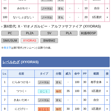
90
みがわり
-
-
10
自分
×
ノーマル
変化
100
ないしょばなし
-
-
20
1匹選択
×
ノーマル
変化
› 第6世代: X・Y/オメガルビー・アルファサファイア (XY/ORAS)
※
青文字
は第7世代 (サンムーン) 以降での値。
レベルわざ
(XY/ORAS)
Lv.
名前
タイプ
分類
威力
命中
PP
範囲
接
1
にらみつける
-
100
30
相手全体
×
ノーマル
変化
1
つつく
35
100
35
1匹選択
○
ひこう
物理
7
きあいだめ
-
-
30
自分
×
ノーマル
変化
9
にどげり
30
100
30
1匹選択
○
かくとう
物理