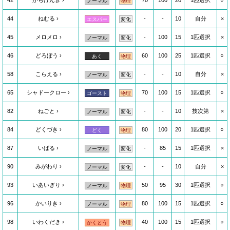
42
からげんき
70
100
20
1匹選択
○
ノーマル
物理
44
ねむる
-
-
10
自分
×
エスパー
変化
45
メロメロ
-
100
15
1匹選択
×
ノーマル
変化
46
どろぼう
60
100
25
1匹選択
○
あく
物理
58
こらえる
-
-
10
自分
×
ノーマル
変化
65
シャドークロー
70
100
15
1匹選択
○
ゴースト
物理
82
ねごと
-
-
10
技次第
×
ノーマル
変化
84
どくづき
80
100
20
1匹選択
○
どく
物理
87
いばる
-
85
15
1匹選択
×
ノーマル
変化
90
みがわり
-
-
10
自分
×
ノーマル
変化
93
いあいぎり
50
95
30
1匹選択
○
ノーマル
物理
96
かいりき
80
100
15
1匹選択
○
ノーマル
物理
98
いわくだき
40
100
15
1匹選択
○
かくとう
物理