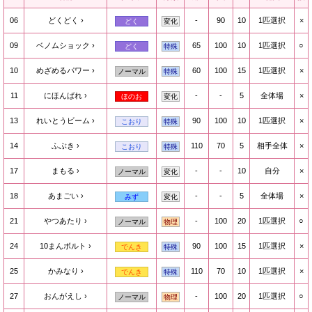
06
どくどく
-
90
10
1匹選択
×
どく
変化
09
ベノムショック
65
100
10
1匹選択
○
どく
特殊
10
めざめるパワー
60
100
15
1匹選択
×
ノーマル
特殊
11
にほんばれ
-
-
5
全体場
×
ほのお
変化
13
れいとうビーム
90
100
10
1匹選択
×
こおり
特殊
14
ふぶき
110
70
5
相手全体
×
こおり
特殊
17
まもる
-
-
10
自分
×
ノーマル
変化
18
あまごい
-
-
5
全体場
×
みず
変化
21
やつあたり
-
100
20
1匹選択
○
ノーマル
物理
24
10まんボルト
90
100
15
1匹選択
×
でんき
特殊
25
かみなり
110
70
10
1匹選択
×
でんき
特殊
27
おんがえし
-
100
20
1匹選択
○
ノーマル
物理