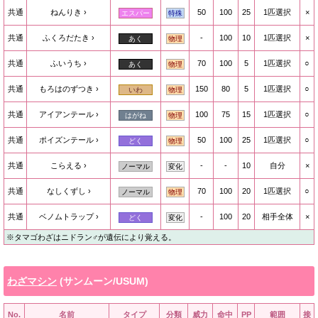
共通
ねんりき
50
100
25
1匹選択
×
エスパー
特殊
共通
ふくろだたき
-
100
10
1匹選択
×
あく
物理
共通
ふいうち
70
100
5
1匹選択
○
あく
物理
共通
もろはのずつき
150
80
5
1匹選択
○
いわ
物理
共通
アイアンテール
100
75
15
1匹選択
○
はがね
物理
共通
ポイズンテール
50
100
25
1匹選択
○
どく
物理
共通
こらえる
-
-
10
自分
×
ノーマル
変化
共通
なしくずし
70
100
20
1匹選択
○
ノーマル
物理
共通
ベノムトラップ
-
100
20
相手全体
×
どく
変化
※タマゴわざはニドラン♂が遺伝により覚える。
わざマシン
(サンムーン/USUM)
No.
名前
タイプ
分類
威力
命中
PP
範囲
接