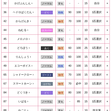
32
かげぶんしん
-
-
15
自分
×
ノーマル
変化
36
ヘドロばくだん
90
100
10
1匹選択
×
どく
特殊
42
からげんき
70
100
20
1匹選択
○
ノーマル
物理
44
ねむる
-
-
10
自分
×
エスパー
変化
45
メロメロ
-
100
15
1匹選択
×
ノーマル
変化
46
どろぼう
60
100
25
1匹選択
○
あく
物理
48
りんしょう
60
100
15
1匹選択
×
ノーマル
特殊
49
エコーボイス
40
100
15
1匹選択
×
ノーマル
特殊
65
シャドークロー
70
100
15
1匹選択
○
ゴースト
物理
67
スマートホーン
70
必中
10
1匹選択
○
はがね
物理
84
どくづき
80
100
20
1匹選択
○
どく
物理
87
いばる
-
85
15
1匹選択
×
ノーマル
変化
88
ねごと
-
-
10
技次第
×
ノーマル
変化