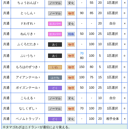
共通
ちょうおんぱ
-
55
20
1匹選択
×
ノーマル
変化
共通
とっしん
90
85
20
1匹選択
○
ノーマル
物理
共通
ドわすれ
-
-
20
自分
×
エスパー
変化
共通
ねんりき
50
100
25
1匹選択
×
エスパー
特殊
共通
ふくろだたき
-
100
10
1匹選択
×
あく
物理
70
共通
ふいうち
100
5
1匹選択
○
あく
物理
80
共通
もろはのずつき
150
80
5
1匹選択
○
いわ
物理
共通
アイアンテール
100
75
15
1匹選択
○
はがね
物理
共通
ポイズンテール
50
100
25
1匹選択
○
どく
物理
共通
こらえる
-
-
10
自分
×
ノーマル
変化
共通
なしくずし
70
100
20
1匹選択
○
ノーマル
物理
共通
ベノムトラップ
-
100
20
相手全体
×
どく
変化
※タマゴわざはニドラン♂が遺伝により覚える。