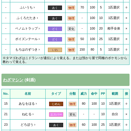
-
ふいうち
70
100
5
1匹選択
○
あく
物理
-
ふくろだたき
-
100
10
1匹選択
×
あく
物理
-
ベノムトラップ
-
100
20
相手全体
×
どく
変化
-
ポイズンテール
50
100
25
1匹選択
○
どく
物理
-
もろはのずつき
150
80
5
1匹選択
○
いわ
物理
※タマゴわざはニドラン♂が遺伝により覚える。または預かり屋で同種のポケモンから
教わって覚える。
わざマシン
(剣盾)
No.
名前
タイプ
分類
威力
命中
PP
範囲
接
15
あなをほる
80
100
10
1匹選択
○
じめん
物理
21
ねむる
-
-
10
自分
×
エスパー
変化
23
どろぼう
60
100
25
1匹選択
○
あく
物理