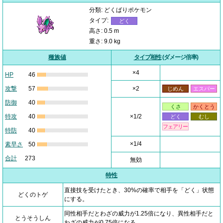
分類: どくばりポケモン
タイプ:
どく
高さ: 0.5 m
重さ: 9.0 kg
種族値
タイプ相性
(ダメージ倍率)
×4
HP
46
攻撃
57
×2
じめん
エスパー
防御
40
くさ
かくとう
特攻
40
×1/2
どく
むし
フェアリー
特防
40
×1/4
素早さ
50
合計
273
無効
特性
直接技を受けたとき、30%の確率で相手を「どく」状態
どくのトゲ
にする。
同性相手だとわざの威力が1.25倍になり、異性相手だと
とうそうしん
わざの威力が0.75倍になる。