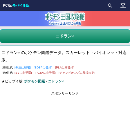
PC版
/
モバイル版
ニドラン♂
ニドラン♂のポケモン図鑑データ。スカーレット・バイオレット対応
版。
第8世代:
[剣盾に登場]
[BDSPに登場]
[PLAに非登場]
第9世代:
[SVに非登場]
[PLZAに非登場]
[チャンピオンズに登場未定]
★ピカブイ版:
ポケモン図鑑
›
ニドラン♂
スポンサーリンク