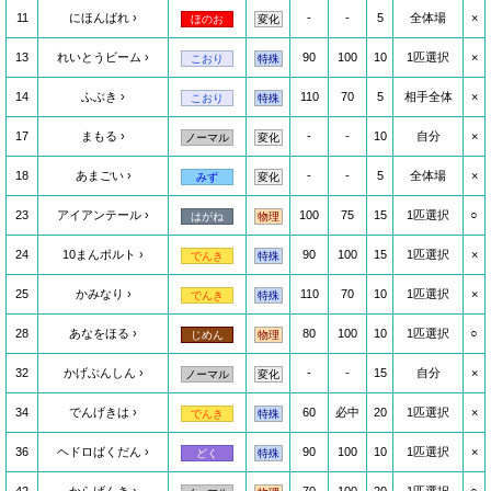
11
にほんばれ
-
-
5
全体場
×
ほのお
変化
13
れいとうビーム
90
100
10
1匹選択
×
こおり
特殊
14
ふぶき
110
70
5
相手全体
×
こおり
特殊
17
まもる
-
-
10
自分
×
ノーマル
変化
18
あまごい
-
-
5
全体場
×
みず
変化
23
アイアンテール
100
75
15
1匹選択
○
はがね
物理
24
10まんボルト
90
100
15
1匹選択
×
でんき
特殊
25
かみなり
110
70
10
1匹選択
×
でんき
特殊
28
あなをほる
80
100
10
1匹選択
○
じめん
物理
32
かげぶんしん
-
-
15
自分
×
ノーマル
変化
34
でんげきは
60
必中
20
1匹選択
×
でんき
特殊
36
ヘドロばくだん
90
100
10
1匹選択
×
どく
特殊