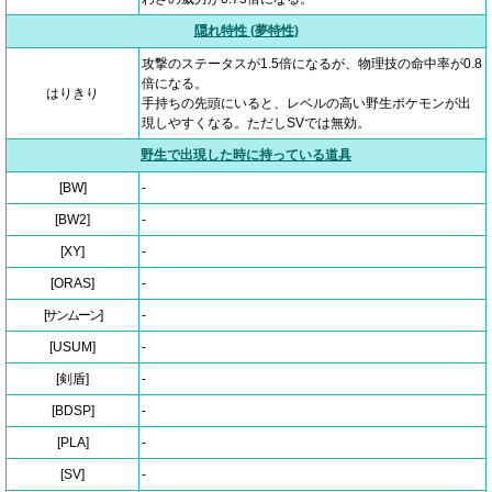
隠れ特性 (夢特性)
攻撃のステータスが1.5倍になるが、物理技の命中率が0.8
倍になる。
はりきり
手持ちの先頭にいると、レベルの高い野生ポケモンが出
現しやすくなる。ただしSVでは無効。
野生で出現した時に持っている道具
[BW]
-
[BW2]
-
[XY]
-
[ORAS]
-
[サンムーン]
-
[USUM]
-
[剣盾]
-
[BDSP]
-
[PLA]
-
[SV]
-