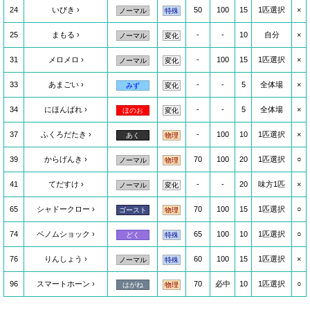
24
いびき
50
100
15
1匹選択
×
ノーマル
特殊
25
まもる
-
-
10
自分
×
ノーマル
変化
31
メロメロ
-
100
15
1匹選択
×
ノーマル
変化
33
あまごい
-
-
5
全体場
×
みず
変化
34
にほんばれ
-
-
5
全体場
×
ほのお
変化
37
ふくろだたき
-
100
10
1匹選択
×
あく
物理
39
からげんき
70
100
20
1匹選択
○
ノーマル
物理
41
てだすけ
-
-
20
味方1匹
×
ノーマル
変化
65
シャドークロー
70
100
15
1匹選択
○
ゴースト
物理
74
ベノムショック
65
100
10
1匹選択
○
どく
特殊
76
りんしょう
60
100
15
1匹選択
×
ノーマル
特殊
96
スマートホーン
70
必中
10
1匹選択
○
はがね
物理