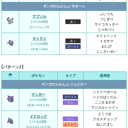
ギンガだんかんぶ サターン
ふいうち
アブソル
つじぎり
(♂/♀Lv.50)
あく
サイコカッター
[ピントレンズ]
じゃれつく
ナイトヘッド
ヤミラミ
あく
イカサマ
(♂/♀Lv.50)
おにび
ゴースト
[オボンのみ]
じこさいせい
【パターン2】
ポケモン
タイプ
使用技
ギンガだんかんぶ ジュピター
シャドーボール
ゲンガー
ゴースト
ヘドロばくだん
(♂/♀Lv.50)
こごえるかぜ
どく
[きあいのタスキ]
マジカルシャイン
どくづき
ドクロッグ
どく
クロスチョップ
(♂/♀Lv.50)
ねこだまし
かくとう
[ちからのハチマキ]