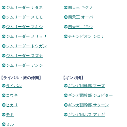
ジムリーダー ナタネ
四天王 キクノ
ジムリーダー スモモ
四天王 オーバ
ジムリーダー マキシ
四天王 ゴヨウ
ジムリーダー メリッサ
チャンピオン シロナ
ジムリーダー トウガン
ジムリーダー スズナ
ジムリーダー デンジ
【ライバル・旅の仲間】
【ギンガ団】
ライバル
ギンガ団幹部 マーズ
コウキ
ギンガ団幹部 ジュピター
ヒカリ
ギンガ団幹部 サターン
モミ
ギンガ団ボス アカギ
ミル