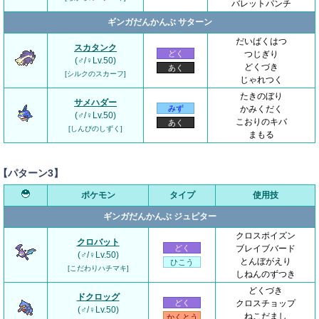
バレットパンチ
ギンガだんかんぶ サターン
だいばくはつ
スカタンク
どく
つじぎり
(♂/♀Lv.50)
どくづき
あく
[シルクのスカーフ]
じゃれつく
たきのぼり
サメハダー
みず
かみくだく
(♂/♀Lv.50)
こおりのキバ
あく
[しんぴのしずく]
まもる
【パターン3】
ポケモン
タイプ
使用技
ギンガだんかんぶ ジュピター
クロスポイズン
クロバット
どく
ブレイブバード
(♂/♀Lv.50)
とんぼがえり
ひこう
[こだわりハチマキ]
しねんのずつき
どくづき
ドクロッグ
どく
クロスチョップ
(♂/♀Lv.50)
ねこだまし
かくとう