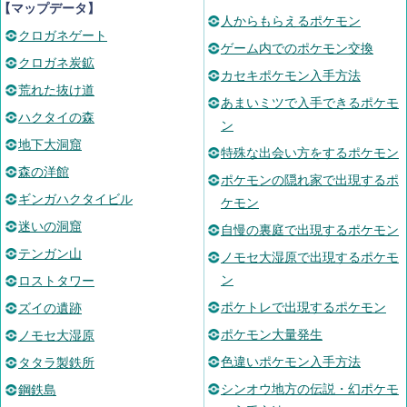
【マップデータ】
人からもらえるポケモン
クロガネゲート
ゲーム内でのポケモン交換
クロガネ炭鉱
カセキポケモン入手方法
荒れた抜け道
あまいミツで入手できるポケモ
ハクタイの森
ン
地下大洞窟
特殊な出会い方をするポケモン
森の洋館
ポケモンの隠れ家で出現するポ
ギンガハクタイビル
ケモン
迷いの洞窟
自慢の裏庭で出現するポケモン
テンガン山
ノモセ大湿原で出現するポケモ
ン
ロストタワー
ポケトレで出現するポケモン
ズイの遺跡
ポケモン大量発生
ノモセ大湿原
色違いポケモン入手方法
タタラ製鉄所
シンオウ地方の伝説・幻ポケモ
鋼鉄島