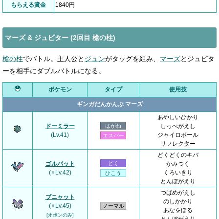
もらえる賞金
1840円
マーズ & ジュピター (2回目 槍の柱)
槍の柱
でバトル。主人公と
ジュン
がタッグを組み、
マーズ
とジュピタ
ーを相手にダブルバトルになる。
ポケモン
タイプ
使用技
ギンガだんかんぶ マーズ
あやしいひかり
ドーミラー
はがね
しっぺがえし
(Lv.41)
ジャイロボール
エスパー
リフレクター
どくどくのキバ
ゴルバット
どく
かみつく
(♀Lv.42)
くろいきり
ひこう
とんぼがえり
つばめがえし
ブニャット
のしかかり
(♀Lv.45)
ノーマル
あなをほる
[オボンのみ]