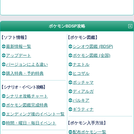
ポケモンBDSP攻略
【ソフト情報】
【ポケモン図鑑】
最新情報一覧
シンオウ図鑑 (BDSP)
アップデート
ポケモン図鑑 (全国)
バージョンによる違い
ナエトル
購入特典・予約特典
ヒコザル
ポッチャマ
【
シナリオ・イベント攻略
】
ディアルガ
シナリオ攻略チャート
パルキア
ポケモン図鑑完成特典
ギラティナ
エンディング後のイベント一覧
時間・曜日・毎日イベント
【ポケモン入手方法】
配布ポケモン一覧