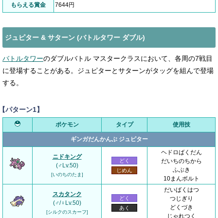
もらえる賞金
7644円
ジュピター & サターン (バトルタワー ダブル)
バトルタワー
のダブルバトル マスタークラスにおいて、各周の7戦目
に登場することがある。ジュピターとサターンがタッグを組んで登場
する。
【パターン1】
ポケモン
タイプ
使用技
ギンガだんかんぶ ジュピター
ヘドロばくだん
ニドキング
どく
だいちのちから
(♂Lv.50)
ふぶき
じめん
[いのちのたま]
10まんボルト
だいばくはつ
スカタンク
どく
つじぎり
(♂/♀Lv.50)
どくづき
あく
[シルクのスカーフ]
じゃれつく