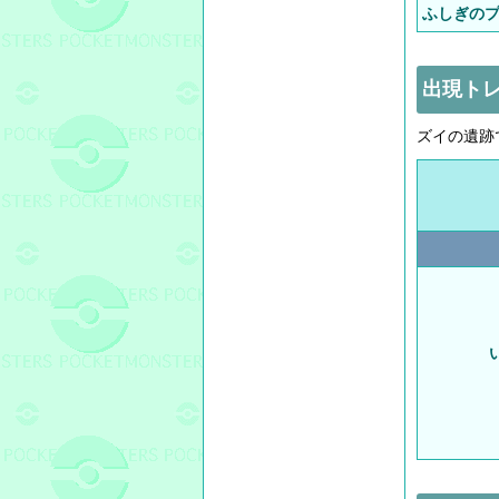
ふしぎの
出現ト
ズイの遺跡