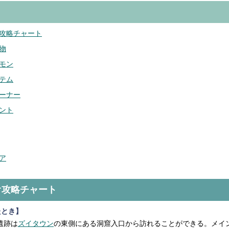
攻略チャート
物
モン
テム
ーナー
ント
ア
オ攻略チャート
たとき】
遺跡は
ズイタウン
の東側にある洞窟入口から訪れることができる。メイ