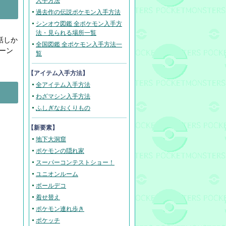
入手方法
過去作の伝説ポケモン入手方法
シンオウ図鑑 全ポケモン入手方
法・見られる場所一覧
話しか
全国図鑑 全ポケモン入手方法一
ーン
覧
【アイテム入手方法】
全アイテム入手方法
わざマシン入手方法
ふしぎなおくりもの
【新要素】
地下大洞窟
ポケモンの隠れ家
スーパーコンテストショー！
ユニオンルーム
ボールデコ
着せ替え
ポケモン連れ歩き
ポケッチ