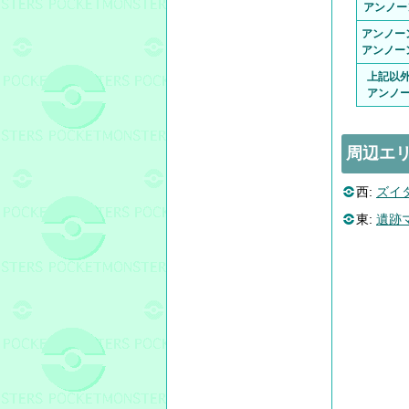
アンノー
アンノー
アンノー
上記以
アンノ
周辺エ
西:
ズイ
東:
遺跡