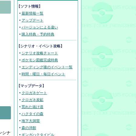
【ソフト情報】
最新情報一覧
アップデート
バージョンによる違い
購入特典・予約特典
【
シナリオ・イベント攻略
】
シナリオ攻略チャート
ポケモン図鑑完成特典
エンディング後のイベント一覧
時間・曜日・毎日イベント
【マップデータ】
クロガネゲート
クロガネ炭鉱
荒れた抜け道
ハクタイの森
地下大洞窟
森の洋館
ンシナ
ギンガハクタイビル