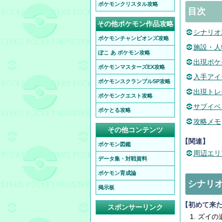
ポケモンクリスタル攻略
目次
その他ポケモン作品攻略
シナリオ
ポケモンチャンピオンズ攻略
施設・人
ぽこ あ ポケモン攻略
出現ポケ
ポケモンマスターズEX攻略
入手アイ
ポケモンスクランブルSP攻略
出現トレ
ポケモンクエスト攻略
サブイベ
ポケとる攻略
攻略メモ
その他コンテンツ
【関連】
ポケモン図鑑
周辺エリ
データ集・対戦資料
ポケモン育成論
シナリ
掲示板
【初めて来
スポンサーリンク
ズイの