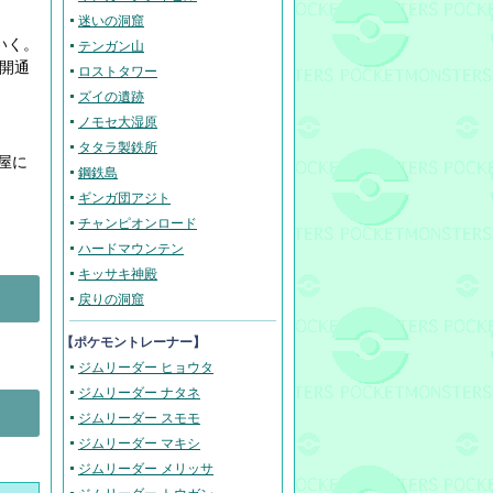
迷いの洞窟
いく。
テンガン山
が開通
ロストタワー
ズイの遺跡
ノモセ大湿原
タタラ製鉄所
屋に
鋼鉄島
ギンガ団アジト
チャンピオンロード
ハードマウンテン
キッサキ神殿
戻りの洞窟
【ポケモントレーナー】
ジムリーダー ヒョウタ
ジムリーダー ナタネ
ジムリーダー スモモ
ジムリーダー マキシ
ジムリーダー メリッサ