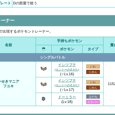
プレート
Dの部屋で拾う
レーナー
で出現するポケモントレーナー。
手持ちポケモン
名前
賞
ポケモン
タイプ
シングルバトル
イシツブテ
いわ
(カントーのすがた)
じめん
(♂Lv.16)
イシツブテ
いせきマニア
いわ
115
(カントーのすがた)
フユキ
じめん
(♂Lv.17)
ドーミラー
はがね
(Lv.18)
エスパー