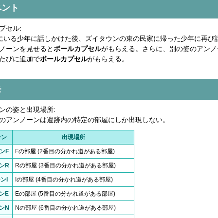
ベント
プセル:
にいる少年に話しかけた後、ズイタウンの東の民家に帰った少年に再び
ノーンを見せると
ボールカプセル
がもらえる。さらに、別の姿のアンノ
たびに追加で
ボールカプセル
がもらえる。
モ
ンの姿と出現場所:
のアンノーンは遺跡内の特定の部屋にしか出現しない。
ーン
出現場所
ンF
Fの部屋 (2番目の分かれ道がある部屋)
ンR
Rの部屋 (3番目の分かれ道がある部屋)
ンI
Iの部屋 (4番目の分かれ道がある部屋)
ンE
Eの部屋 (5番目の分かれ道がある部屋)
ンN
Nの部屋 (6番目の分かれ道がある部屋)