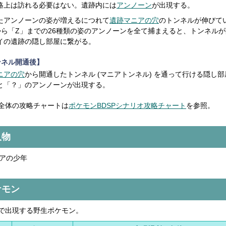
略上は訪れる必要はない。遺跡内には
アンノーン
が出現する。
たアンノーンの姿が増えるにつれて
遺跡マニアの穴
のトンネルが伸びて
から「Z」までの26種類の姿のアンノーンを全て捕まえると、トンネル
イの遺跡の隠し部屋に繋がる。
ンネル開通後】
ニアの穴
から開通したトンネル (マニアトンネル) を通って行ける隠し部
と「？」のアンノーンが出現する。
全体の攻略チャートは
ポケモンBDSPシナリオ攻略チャート
を参照。
人物
アの少年
ケモン
で出現する野生ポケモン。