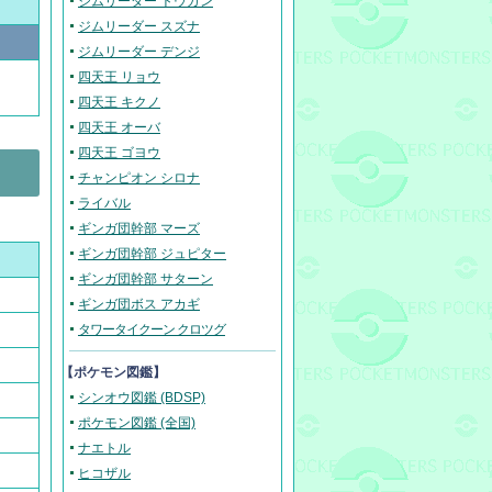
ジムリーダー トウガン
ジムリーダー スズナ
ジムリーダー デンジ
四天王 リョウ
四天王 キクノ
四天王 オーバ
四天王 ゴヨウ
チャンピオン シロナ
ライバル
ギンガ団幹部 マーズ
ギンガ団幹部 ジュピター
ギンガ団幹部 サターン
ギンガ団ボス アカギ
タワータイクーン クロツグ
【ポケモン図鑑】
シンオウ図鑑 (BDSP)
ポケモン図鑑 (全国)
ナエトル
ヒコザル