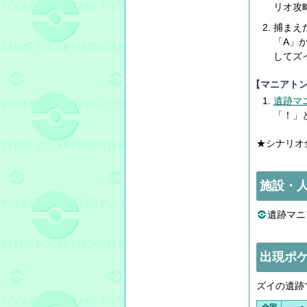
リオ攻
捕まえ
「A」
してズ
【マニアト
遺跡マ
「！」
★シナリオ
施設・
遺跡マニ
出現ポ
ズイの遺跡