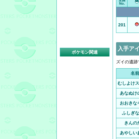
全国
No.
201
入手ア
ポケモン関連
ズイの遺跡
名
むしよけ
あなぬけ
おおきな
ふしぎ
きんの
あやしい