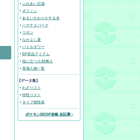
ふれあい広場
ポフィン
あまいかおりがする木
ハマナスパーク
リボン
なかよし度
バトルタワー
BP景品アイテム
役に立つ人/技教え
登場人物一覧
【データ集】
わざリスト
特性リスト
タイプ相性表
ポケモンBDSP攻略 全記事 ›