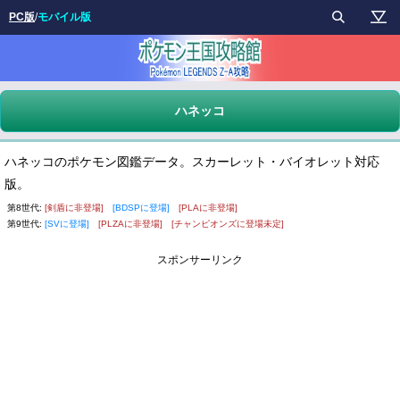
PC版
/
モバイル版
ハネッコ
ハネッコのポケモン図鑑データ。スカーレット・バイオレット対応
版。
第8世代:
[剣盾に非登場]
[BDSPに登場]
[PLAに非登場]
第9世代:
[SVに登場]
[PLZAに非登場]
[チャンピオンズに登場未定]
スポンサーリンク