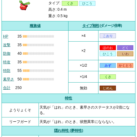
タイプ:
くさ
ひこう
高さ: 0.4 m
重さ: 0.5 kg
種族値
タイプ相性
(ダメージ倍率)
×4
こおり
HP
35
攻撃
35
ほのお
どく
×2
防御
40
ひこう
いわ
特攻
35
×1/2
みず
かくとう
特防
55
×1/4
くさ
素早さ
50
合計
250
無効
じめん
特性
天気が「はれ」のとき、素早さのステータスが2倍にな
ようりょくそ
る。
リーフガード
天気が「はれ」のとき、状態異常にならない。
隠れ特性 (夢特性)