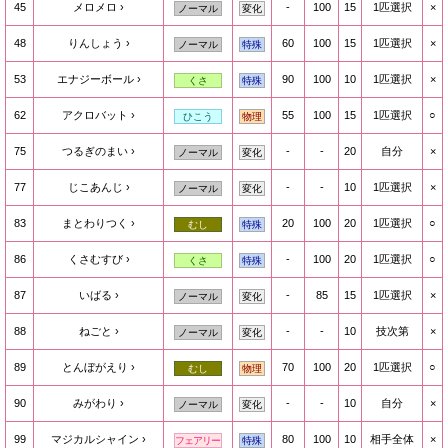
45
メロメロ
-
100
15
1匹選択
×
ノーマル
変化
48
りんしょう
60
100
15
1匹選択
×
ノーマル
特殊
53
エナジーボール
90
100
10
1匹選択
×
くさ
特殊
62
アクロバット
55
100
15
1匹選択
○
ひこう
物理
75
つるぎのまい
-
-
20
自分
×
ノーマル
変化
77
じこあんじ
-
-
10
1匹選択
×
ノーマル
変化
83
まとわりつく
20
100
20
1匹選択
○
むし
特殊
86
くさむすび
-
100
20
1匹選択
○
くさ
特殊
87
いばる
-
85
15
1匹選択
×
ノーマル
変化
88
ねごと
-
-
10
技次第
×
ノーマル
変化
89
とんぼがえり
70
100
20
1匹選択
○
むし
物理
90
みがわり
-
-
10
自分
×
ノーマル
変化
99
マジカルシャイン
80
100
10
相手全体
×
フェアリー
特殊