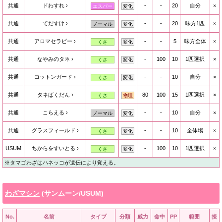
共通
ドわすれ
-
-
20
自分
×
エスパー
変化
共通
てだすけ
-
-
20
味方1匹
×
ノーマル
変化
共通
アロマセラピー
-
-
5
味方全体
×
くさ
変化
共通
なやみのタネ
-
100
10
1匹選択
×
くさ
変化
共通
コットンガード
-
-
10
自分
×
くさ
変化
共通
タネばくだん
80
100
15
1匹選択
×
くさ
物理
共通
こらえる
-
-
10
自分
×
ノーマル
変化
共通
グラスフィールド
-
-
10
全体場
×
くさ
変化
USUM
ちからをすいとる
-
100
10
1匹選択
×
くさ
変化
※タマゴわざはハネッコが遺伝により覚える。
わざマシン
(サンムーン/USUM)
No.
名前
タイプ
分類
威力
命中
PP
範囲
接