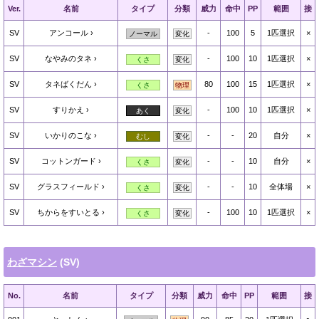
Ver.
名前
タイプ
分類
威力
命中
PP
範囲
接
SV
アンコール
-
100
5
1匹選択
×
ノーマル
変化
SV
なやみのタネ
-
100
10
1匹選択
×
くさ
変化
SV
タネばくだん
80
100
15
1匹選択
×
くさ
物理
SV
すりかえ
-
100
10
1匹選択
×
あく
変化
SV
いかりのこな
-
-
20
自分
×
むし
変化
SV
コットンガード
-
-
10
自分
×
くさ
変化
SV
グラスフィールド
-
-
10
全体場
×
くさ
変化
SV
ちからをすいとる
-
100
10
1匹選択
×
くさ
変化
わざマシン
(SV)
No.
名前
タイプ
分類
威力
命中
PP
範囲
接