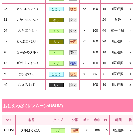
28
アクロバット
55
100
15
1匹選択
○
ひこう
物理
31
いかりのこな
-
-
20
自分
×
むし
変化
34
わたほうし
-
100
40
相手全員
×
くさ
変化
37
とんぼがえり
70
100
20
1匹選択
○
むし
物理
40
なやみのタネ
-
100
10
1匹選択
×
くさ
変化
43
ギガドレイン
75
100
10
1匹選択
×
くさ
特殊
46
とびはねる
85
85
5
1匹選択
○
ひこう
物理
49
おきみやげ
-
100
10
1匹選択
×
あく
変化
おしえわざ
(サンムーン/USUM)
Ver.
名前
タイプ
分類
威力
命中
PP
範囲
接
USUM
タネばくだん
80
100
15
1匹選択
×
くさ
物理