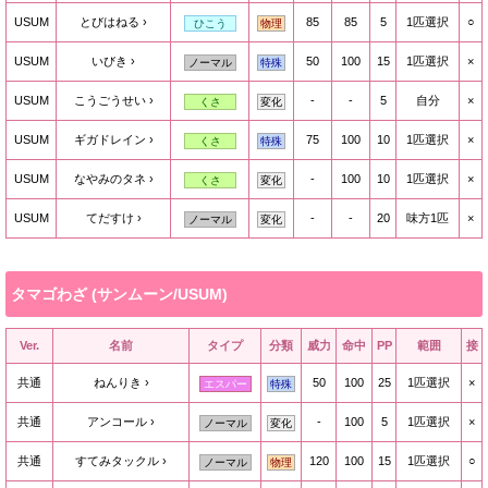
USUM
とびはねる
85
85
5
1匹選択
○
ひこう
物理
USUM
いびき
50
100
15
1匹選択
×
ノーマル
特殊
USUM
こうごうせい
-
-
5
自分
×
くさ
変化
USUM
ギガドレイン
75
100
10
1匹選択
×
くさ
特殊
USUM
なやみのタネ
-
100
10
1匹選択
×
くさ
変化
USUM
てだすけ
-
-
20
味方1匹
×
ノーマル
変化
タマゴわざ (サンムーン/USUM)
Ver.
名前
タイプ
分類
威力
命中
PP
範囲
接
共通
ねんりき
50
100
25
1匹選択
×
エスパー
特殊
共通
アンコール
-
100
5
1匹選択
×
ノーマル
変化
共通
すてみタックル
120
100
15
1匹選択
○
ノーマル
物理