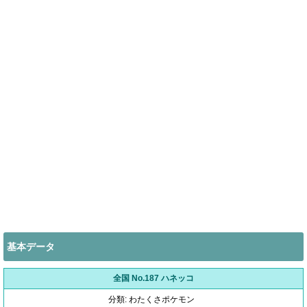
基本データ
全国 No.187 ハネッコ
分類: わたくさポケモン