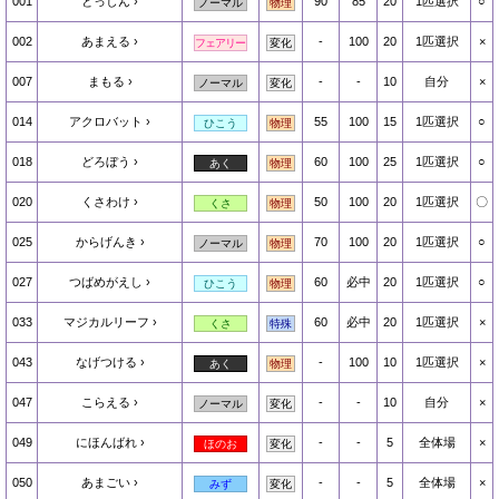
001
とっしん
90
85
20
1匹選択
○
ノーマル
物理
002
あまえる
-
100
20
1匹選択
×
フェアリー
変化
007
まもる
-
-
10
自分
×
ノーマル
変化
014
アクロバット
55
100
15
1匹選択
○
ひこう
物理
018
どろぼう
60
100
25
1匹選択
○
あく
物理
020
くさわけ
50
100
20
1匹選択
〇
くさ
物理
025
からげんき
70
100
20
1匹選択
○
ノーマル
物理
027
つばめがえし
60
必中
20
1匹選択
○
ひこう
物理
033
マジカルリーフ
60
必中
20
1匹選択
×
くさ
特殊
043
なげつける
-
100
10
1匹選択
×
あく
物理
047
こらえる
-
-
10
自分
×
ノーマル
変化
049
にほんばれ
-
-
5
全体場
×
ほのお
変化
050
あまごい
-
-
5
全体場
×
みず
変化