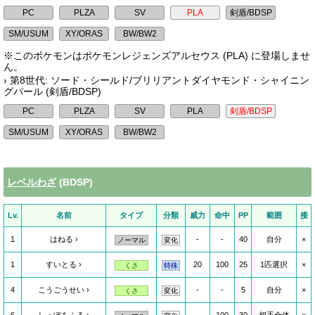
※このポケモンはポケモンレジェンズアルセウス (PLA) に登場しませ
ん。
› 第8世代: ソード・シールド/ブリリアントダイヤモンド・シャイニン
グパール (剣盾/BDSP)
レベルわざ
(BDSP)
Lv.
名前
タイプ
分類
威力
命中
PP
範囲
接
1
はねる
-
-
40
自分
×
ノーマル
変化
1
すいとる
20
100
25
1匹選択
×
くさ
特殊
4
こうごうせい
-
-
5
自分
×
くさ
変化