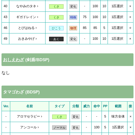
40
なやみのタネ
-
100
10
1匹選択
×
くさ
変化
43
ギガドレイン
75
100
10
1匹選択
×
くさ
特殊
46
とびはねる
85
85
5
1匹選択
○
ひこう
物理
49
おきみやげ
-
100
10
1匹選択
×
あく
変化
おしえわざ
(剣盾/BDSP)
なし
タマゴわざ (BDSP)
Ver.
名前
タイプ
分類
威力
命中
PP
範囲
接
-
アロマセラピー
-
-
5
味方全体
×
くさ
変化
-
アンコール
-
100
5
1匹選択
×
ノーマル
変化