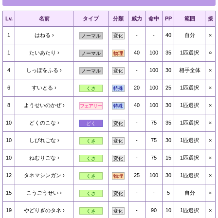
Lv.
名前
タイプ
分類
威力
命中
PP
範囲
接
1
はねる
-
-
40
自分
×
ノーマル
変化
1
たいあたり
40
100
35
1匹選択
○
ノーマル
物理
4
しっぽをふる
-
100
30
相手全体
×
ノーマル
変化
6
すいとる
20
100
25
1匹選択
×
くさ
特殊
8
ようせいのかぜ
40
100
30
1匹選択
×
フェアリー
特殊
10
どくのこな
-
75
35
1匹選択
×
どく
変化
10
しびれごな
-
75
30
1匹選択
×
くさ
変化
10
ねむりごな
-
75
15
1匹選択
×
くさ
変化
12
タネマシンガン
25
100
30
1匹選択
×
くさ
物理
15
こうごうせい
-
-
5
自分
×
くさ
変化
19
やどりぎのタネ
-
90
10
1匹選択
×
くさ
変化