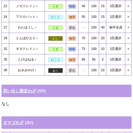
22
メガドレイン
40
100
15
1匹選択
×
くさ
特殊
24
アクロバット
55
100
15
1匹選択
○
ひこう
物理
27
わたほうし
-
100
40
相手全員
×
くさ
変化
29
とんぼがえり
70
100
20
1匹選択
○
むし
物理
32
ギガドレイン
75
100
10
1匹選択
×
くさ
特殊
35
とびはねる
85
85
5
1匹選択
○
ひこう
物理
38
おきみやげ
-
100
10
1匹選択
×
あく
変化
思い出し限定わざ
(SV)
なし
タマゴわざ
(SV)