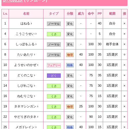
レベルわざ
(サンムーン)
Lv.
名前
タイプ
分類
威力
命中
PP
範囲
接
1
はねる
-
-
40
自分
×
ノーマル
変化
4
こうごうせい
-
-
5
自分
×
くさ
変化
6
しっぽをふる
-
100
30
相手全体
×
ノーマル
変化
8
たいあたり
40
100
35
1匹選択
○
ノーマル
物理
10
ようせいのかぜ
40
100
30
1匹選択
×
フェアリー
特殊
12
どくのこな
-
75
35
1匹選択
×
どく
変化
14
しびれごな
-
75
30
1匹選択
×
くさ
変化
16
ねむりごな
-
75
15
1匹選択
×
くさ
変化
19
タネマシンガン
25
100
30
1匹選択
×
くさ
物理
22
やどりぎのタネ
-
90
10
1匹選択
×
くさ
変化
25
メガドレイン
40
100
15
1匹選択
×
くさ
特殊