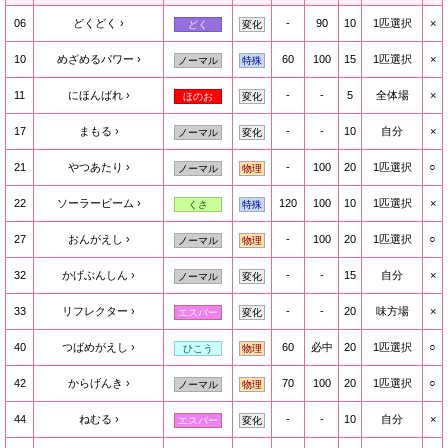
06
どくどく
-
90
10
1匹選択
×
どく
変化
10
めざめるパワー
60
100
15
1匹選択
×
ノーマル
特殊
11
にほんばれ
-
-
5
全体場
×
ほのお
変化
17
まもる
-
-
10
自分
×
ノーマル
変化
21
やつあたり
-
100
20
1匹選択
○
ノーマル
物理
22
ソーラービーム
120
100
10
1匹選択
×
くさ
特殊
27
おんがえし
-
100
20
1匹選択
○
ノーマル
物理
32
かげぶんしん
-
-
15
自分
×
ノーマル
変化
33
リフレクター
-
-
20
味方場
×
エスパー
変化
40
つばめがえし
60
必中
20
1匹選択
○
ひこう
物理
42
からげんき
70
100
20
1匹選択
○
ノーマル
物理
44
ねむる
-
-
10
自分
×
エスパー
変化