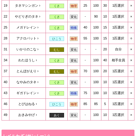
19
タネマシンガン
25
100
30
1匹選択
×
くさ
物理
22
やどりぎのタネ
-
90
10
1匹選択
×
くさ
変化
25
メガドレイン
40
100
15
1匹選択
×
くさ
特殊
28
アクロバット
55
100
15
1匹選択
○
ひこう
物理
31
いかりのこな
-
-
20
自分
×
むし
変化
34
わたほうし
-
100
40
相手全員
×
くさ
変化
37
とんぼがえり
70
100
20
1匹選択
○
むし
物理
40
なやみのタネ
-
100
10
1匹選択
×
くさ
変化
43
ギガドレイン
75
100
10
1匹選択
×
くさ
特殊
46
とびはねる
85
85
5
1匹選択
○
ひこう
物理
49
おきみやげ
-
100
10
1匹選択
×
あく
変化