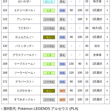
113
おいかぜ
-
-
15
味方場
×
ひこう
変化
119
エナジーボール
90
100
10
1匹選択
×
くさ
特殊
122
アンコール
-
100
5
1匹選択
×
ノーマル
変化
130
てだすけ
-
-
20
味方1匹
×
ノーマル
変化
131
かふんだんご
90
100
15
1匹選択
×
むし
特殊
132
バトンタッチ
-
-
40
自分
×
ノーマル
変化
137
グラスフィールド
-
-
10
全体場
×
くさ
変化
159
リーフストーム
130
90
5
1匹選択
×
くさ
特殊
168
ソーラービーム
120
100
10
1匹選択
×
くさ
特殊
171
テラバースト
80
100
10
1匹選択
×
ノーマル
特殊
185
とびかかる
80
100
15
1匹選択
○
むし
物理
204
すてみタックル
120
100
15
1匹選択
○
ノーマル
物理
› 第8世代: Pokémon LEGENDS アルセウス (PLA)