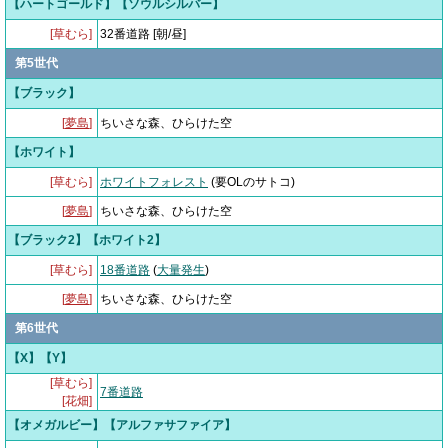
【ハートゴールド】【ソウルシルバー】
[草むら]
32番道路 [朝/昼]
第5世代
【ブラック】
[
夢島
]
ちいさな森、ひらけた空
【ホワイト】
[草むら]
ホワイトフォレスト
(要OLのサトコ)
[
夢島
]
ちいさな森、ひらけた空
【ブラック2】【ホワイト2】
[草むら]
18番道路
(
大量発生
)
[
夢島
]
ちいさな森、ひらけた空
第6世代
【X】【Y】
[草むら]
7番道路
[花畑]
【オメガルビー】【アルファサファイア】