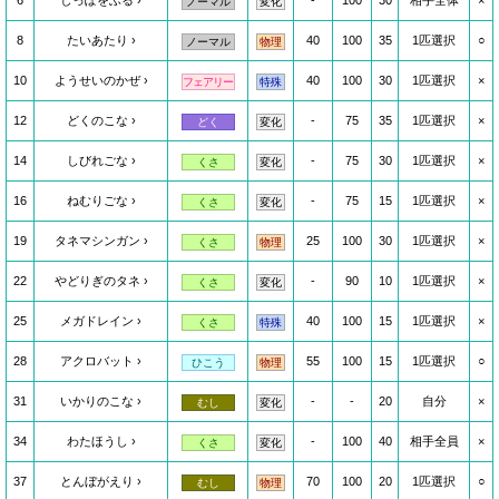
6
しっぽをふる
-
100
30
相手全体
×
ノーマル
変化
8
たいあたり
40
100
35
1匹選択
○
ノーマル
物理
10
ようせいのかぜ
40
100
30
1匹選択
×
フェアリー
特殊
12
どくのこな
-
75
35
1匹選択
×
どく
変化
14
しびれごな
-
75
30
1匹選択
×
くさ
変化
16
ねむりごな
-
75
15
1匹選択
×
くさ
変化
19
タネマシンガン
25
100
30
1匹選択
×
くさ
物理
22
やどりぎのタネ
-
90
10
1匹選択
×
くさ
変化
25
メガドレイン
40
100
15
1匹選択
×
くさ
特殊
28
アクロバット
55
100
15
1匹選択
○
ひこう
物理
31
いかりのこな
-
-
20
自分
×
むし
変化
34
わたほうし
-
100
40
相手全員
×
くさ
変化
37
とんぼがえり
70
100
20
1匹選択
○
むし
物理