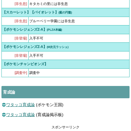
[非生息]
キタカミの里には非生息
【スカーレット】【バイオレット】
(藍の円盤)
[非生息]
ブルーベリー学園には非生息
【ポケモンレジェンズZ-A】
(PLZA本編)
[非登場]
入手不可
【ポケモンレジェンズZ-A】
(M次元ラッシュ)
[非登場]
入手不可
【ポケモンチャンピオンズ】
[調査中]
調査中
育成論
ワタッコ育成論
(ポケモン王国)
ワタッコ育成論
(育成論掲示板)
スポンサーリンク