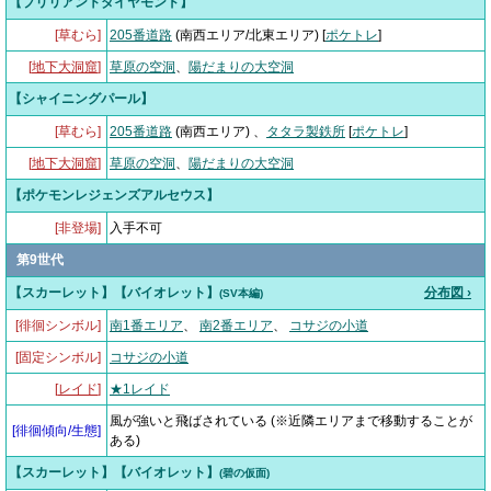
【ブリリアントダイヤモンド】
[草むら]
205番道路
(南西エリア/北東エリア) [
ポケトレ
]
[
地下大洞窟
]
草原の空洞
、
陽だまりの大空洞
【シャイニングパール】
[草むら]
205番道路
(南西エリア) 、
タタラ製鉄所
[
ポケトレ
]
[
地下大洞窟
]
草原の空洞
、
陽だまりの大空洞
【ポケモンレジェンズアルセウス】
[非登場]
入手不可
第9世代
【スカーレット】【バイオレット】
分布図 ›
(SV本編)
[徘徊シンボル]
南1番エリア
、
南2番エリア
、
コサジの小道
[固定シンボル]
コサジの小道
[
レイド
]
★1レイド
風が強いと飛ばされている (※近隣エリアまで移動することが
[
徘徊傾向/生態
]
ある)
【スカーレット】【バイオレット】
(碧の仮面)