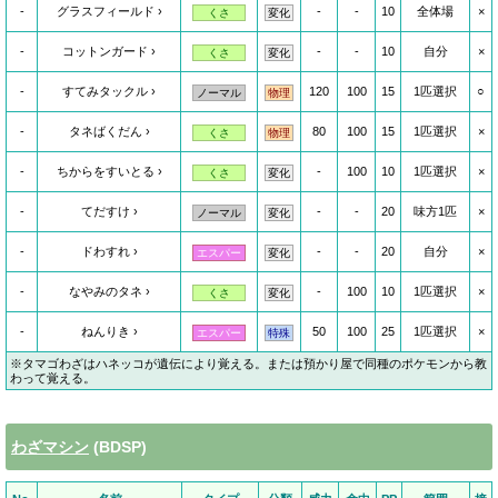
-
グラスフィールド
-
-
10
全体場
×
くさ
変化
-
コットンガード
-
-
10
自分
×
くさ
変化
-
すてみタックル
120
100
15
1匹選択
○
ノーマル
物理
-
タネばくだん
80
100
15
1匹選択
×
くさ
物理
-
ちからをすいとる
-
100
10
1匹選択
×
くさ
変化
-
てだすけ
-
-
20
味方1匹
×
ノーマル
変化
-
ドわすれ
-
-
20
自分
×
エスパー
変化
-
なやみのタネ
-
100
10
1匹選択
×
くさ
変化
-
ねんりき
50
100
25
1匹選択
×
エスパー
特殊
※タマゴわざはハネッコが遺伝により覚える。または預かり屋で同種のポケモンから教
わって覚える。
わざマシン
(BDSP)