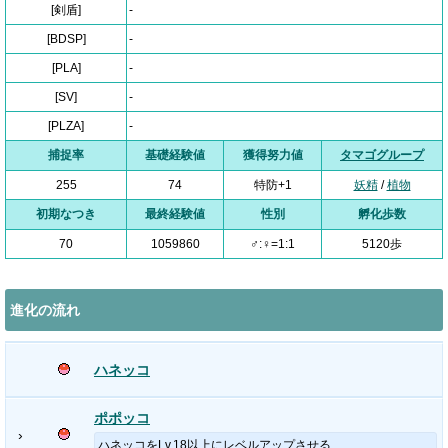
[剣盾]
-
[BDSP]
-
[PLA]
-
[SV]
-
[PLZA]
-
捕捉率
基礎経験値
獲得努力値
タマゴグループ
255
74
特防+1
妖精
/
植物
初期なつき
最終経験値
性別
孵化歩数
70
1059860
♂:♀=1:1
5120歩
進化の流れ
ハネッコ
ポポッコ
›
ハネッコをLv.18以上にレベルアップさせる