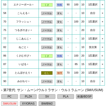
53
エナジーボール
90
100
10
1匹選択
×
くさ
特殊
58
こらえる
-
-
10
自分
×
ノーマル
変化
70
フラッシュ
-
100
20
1匹選択
×
ノーマル
変化
75
つるぎのまい
-
-
20
自分
×
ノーマル
変化
77
じこあんじ
-
-
10
1匹選択
×
ノーマル
変化
82
ねごと
-
-
10
技次第
×
ノーマル
変化
86
くさむすび
-
100
20
1匹選択
○
くさ
特殊
87
いばる
-
85
15
1匹選択
×
ノーマル
変化
89
とんぼがえり
70
100
20
1匹選択
○
むし
物理
90
みがわり
-
-
10
自分
×
ノーマル
変化
› 第7世代: サン・ムーン/ウルトラサン・ウルトラムーン (SM/USUM)