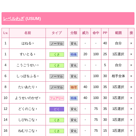
レベルわざ
(USUM)
Lv.
名前
タイプ
分類
威力
命中
PP
範囲
接
1
はねる
-
-
40
自分
×
ノーマル
変化
1
すいとる
20
100
25
1匹選択
×
くさ
特殊
4
こうごうせい
-
-
5
自分
×
くさ
変化
6
しっぽをふる
-
100
30
相手全体
×
ノーマル
変化
8
たいあたり
40
100
35
1匹選択
○
ノーマル
物理
10
ようせいのかぜ
40
100
30
1匹選択
×
フェアリー
特殊
12
どくのこな
-
75
35
1匹選択
×
どく
変化
14
しびれごな
-
75
30
1匹選択
×
くさ
変化
16
ねむりごな
-
75
15
1匹選択
×
くさ
変化