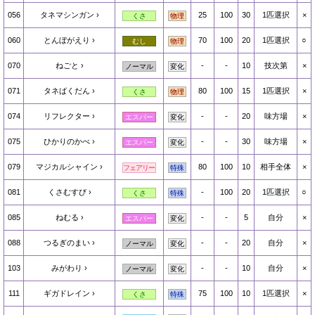
056
タネマシンガン
25
100
30
1匹選択
×
くさ
物理
060
とんぼがえり
70
100
20
1匹選択
○
むし
物理
070
ねごと
-
-
10
技次第
×
ノーマル
変化
071
タネばくだん
80
100
15
1匹選択
×
くさ
物理
074
リフレクター
-
-
20
味方場
×
エスパー
変化
075
ひかりのかべ
-
-
30
味方場
×
エスパー
変化
079
マジカルシャイン
80
100
10
相手全体
×
フェアリー
特殊
081
くさむすび
-
100
20
1匹選択
○
くさ
特殊
085
ねむる
-
-
5
自分
×
エスパー
変化
088
つるぎのまい
-
-
20
自分
×
ノーマル
変化
103
みがわり
-
-
10
自分
×
ノーマル
変化
111
ギガドレイン
75
100
10
1匹選択
×
くさ
特殊