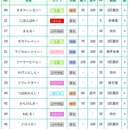
No.
名前
タイプ
分類
威力
命中
PP
範囲
接
09
タネマシンガン
25
100
30
1匹選択
×
くさ
物理
11
にほんばれ
-
-
5
全体場
×
ほのお
変化
17
まもる
-
-
10
自分
×
ノーマル
変化
19
ギガドレイン
75
100
10
1匹選択
×
くさ
特殊
21
マジカルシャイン
80
100
10
相手全体
×
フェアリー
特殊
22
ソーラービーム
120
100
10
1匹選択
×
くさ
特殊
32
かげぶんしん
-
-
15
自分
×
ノーマル
変化
33
リフレクター
-
-
20
味方場
×
エスパー
変化
40
つばめがえし
60
必中
20
1匹選択
○
ひこう
物理
42
からげんき
70
100
20
1匹選択
○
ノーマル
物理
44
ねむる
-
-
10
自分
×
エスパー
変化
45
メロメロ
-
100
15
1匹選択
×
ノーマル
変化