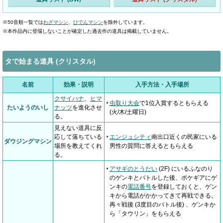
※50音順一覧では
わざマシン
、
ひでんマシン
を除外しています。
※本作品内に登場しないことが確定した過去作の道具は掲載していません。
タで始まる道具 (クリスタル)
名前
効果・説明
入手方法・入手場所
クサイハナ
、
ヒマ
虫取り大会
で1位入賞するともらえる
たいようのいし
ナッツ
を進化させ
(火/木/土曜日)
る。
見えない道具に反
応して落ちている
エンジュシティ
南出口近くの民家にいる
ダウジングマシン
場所を教えてくれ
男性の質問に答えるともらえる
る。
アサギのとうだい
(2F) にいるふなのり
のゲンキとバトルした後、ポケギアにゲ
ンキの
電話番号
を登録しておくと、ゲン
キから電話がかかってきて再戦できる。
再々戦後 (3度目のバトル後) 、ゲンキか
ら「タウリン」をもらえる