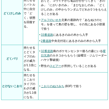
持たせる
おくと、コウイチから電話がかかってきて「きの
とバトル
み」「にがいきのみ」「まひなおしのみ」「どく
中に自分
けしのみ」の中からランダムでどれか1つをもらえ
どくけしのみ
で「ど
ることがある
く」状態
アルフのいせき
北東の遺跡内で「あなぬけのヒ
を回復す
モ」を使って奥の壁を壊し、その先にある小部屋
る。
で拾う
33番道路
にあるきのみの木から入手
2番道路
中央北付近にあるきのみの木から入手
持たせる
32番道路
南のポケモンセンター後ろの森にいる
曜
とどくタ
日兄弟
のカネコからもらう (金曜日・ジムリーダー
イプのわ
どくバリ
ハヤト撃破後)
ざの威力
が1.1倍に
野生の
スピアー
が所持していることがある
なる。
持たせる
とこおり
タイプの
とけないこおり
こおりのぬけみち
(B3F) で拾う
わざの威
力が1.1倍
になる。