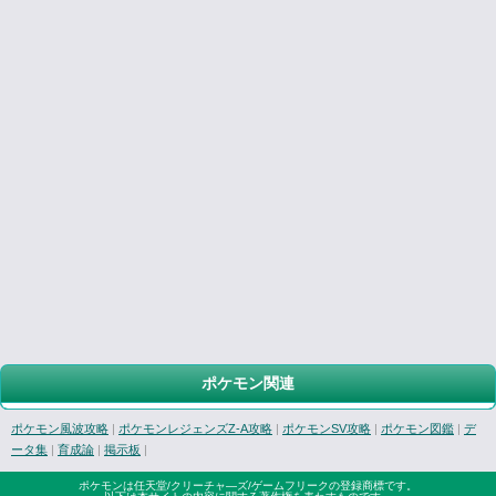
ポケモン関連
ポケモン風波攻略
|
ポケモンレジェンズZ-A攻略
|
ポケモンSV攻略
|
ポケモン図鑑
|
デ
ータ集
|
育成論
|
掲示板
|
ポケモンは任天堂/クリーチャ―ズ/ゲームフリークの登録商標です。