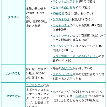
ロケットだんアジト
(B3F) で拾う
こおりのぬけみち
(1F) で拾う
攻撃の努力値を
2560だけ上げ
25番道路
で拾う (要いあいぎり)
タウリン
る。
シロガネやま
(洞窟入口) で拾う
(努力値25600以
コガネシティ
のコガネ百貨店 (4F) で購
上だと無効)
入 (9800円)
コガネシティ
のコガネ百貨店 (屋上) でバ
ーゲン開催時に購入 (7800円)
タマムシシティ
のタマムシデパート (5F)
で購入 (9800円)
ラジオ番組「アオイのあいことば」
の景
品 (5ポイント)
野生の
カビゴン
が所持している
持たせると毎ター
たべのこし
ン最大HPの1/16
タマムシシティ
南東の食堂にあるゴミ箱
だけ回復する。
を調べると入手できる
コガネシティ
にあ
るポケモンコミュ
モバイルアダプタGBを使ってモバイル
ニケーションセン
タマゴけん
モードにした後、
34番道路
にいる育て屋
ターで「なぞのタ
に話しかけるともらえる (GB版限定)
マゴ」と交換して
もらえる。