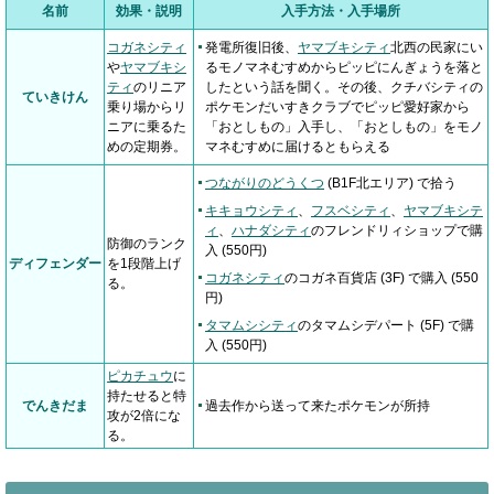
名前
効果・説明
入手方法・入手場所
コガネシティ
発電所復旧後、
ヤマブキシティ
北西の民家にい
や
ヤマブキシ
るモノマネむすめからピッピにんぎょうを落と
ティ
のリニア
したという話を聞く。その後、クチバシティの
ていきけん
乗り場からリ
ポケモンだいすきクラブでピッピ愛好家から
ニアに乗るた
「おとしもの」入手し、「おとしもの」をモノ
めの定期券。
マネむすめに届けるともらえる
つながりのどうくつ
(B1F北エリア) で拾う
キキョウシティ
、
フスベシティ
、
ヤマブキシテ
ィ
、
ハナダシティ
のフレンドリィショップで購
防御のランク
入 (550円)
ディフェンダー
を1段階上げ
コガネシティ
のコガネ百貨店 (3F) で購入 (550
る。
円)
タマムシシティ
のタマムシデパート (5F) で購
入 (550円)
ピカチュウ
に
持たせると特
でんきだま
過去作から送って来たポケモンが所持
攻が2倍にな
る。