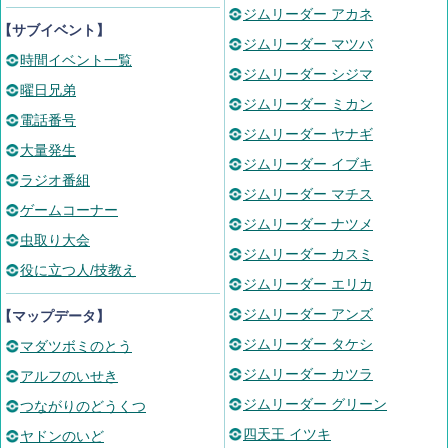
ジムリーダー アカネ
【サブイベント】
ジムリーダー マツバ
時間イベント一覧
ジムリーダー シジマ
曜日兄弟
ジムリーダー ミカン
電話番号
ジムリーダー ヤナギ
大量発生
ジムリーダー イブキ
ラジオ番組
ジムリーダー マチス
ゲームコーナー
ジムリーダー ナツメ
虫取り大会
ジムリーダー カスミ
役に立つ人/技教え
ジムリーダー エリカ
ジムリーダー アンズ
【マップデータ】
ジムリーダー タケシ
マダツボミのとう
ジムリーダー カツラ
アルフのいせき
ジムリーダー グリーン
つながりのどうくつ
四天王 イツキ
ヤドンのいど