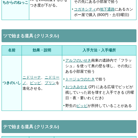
その先にある小部屋で拾う
ちからのねっこ
つき度が下がる。
コガネシティ
の
地下通路
にあるカン
ポー屋で購入 (800円・土/日曜日)
ツで始まる道具 (クリスタル)
名前
効果・説明
入手方法・入手場所
アルフのいせき
南東の遺跡内で「フラッ
シュ」を使って奥の壁を壊し、その先に
ある小部屋で拾う
ニドリーナ
、
ニドリー
トージョウのたき
で拾う
つきのいし
ノ
、
ピッピ
、
プリン
を
おつきみやま
(2F) にある広場でピッピが
進化させる。
残していった岩を壊すと入手できる (月曜
日・夜・要いわくだき)
野生の
ピッピ
が所持していることがある
テで始まる道具 (クリスタル)