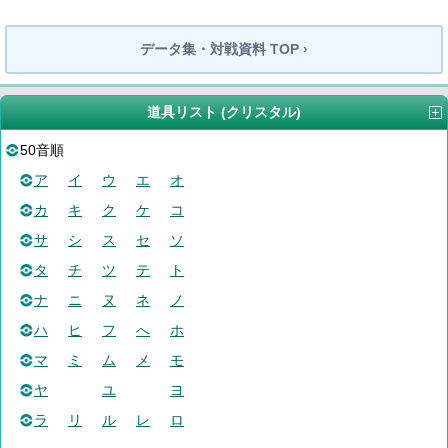
データ集・対戦資料 TOP ›
道具リスト (クリスタル)
50音順
ア
イ
ウ
エ
オ
カ
キ
ク
ケ
コ
サ
シ
ス
セ
ソ
タ
チ
ツ
テ
ト
ナ
ニ
ヌ
ネ
ノ
ハ
ヒ
フ
へ
ホ
マ
ミ
ム
メ
モ
ヤ
ユ
ヨ
ラ
リ
ル
レ
ロ