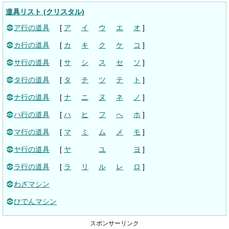
道具リスト (クリスタル)
ア行の道具
[
ア
イ
ウ
エ
オ
]
カ行の道具
[
カ
キ
ク
ケ
コ
]
サ行の道具
[
サ
シ
ス
セ
ソ
]
タ行の道具
[
タ
チ
ツ
テ
ト
]
ナ行の道具
[
ナ
ニ
ヌ
ネ
ノ
]
ハ行の道具
[
ハ
ヒ
フ
へ
ホ
]
マ行の道具
[
マ
ミ
ム
メ
モ
]
ヤ行の道具
[
ヤ
ユ
ヨ
]
ラ行の道具
[
ラ
リ
ル
レ
ロ
]
わざマシン
ひでんマシン
スポンサーリンク