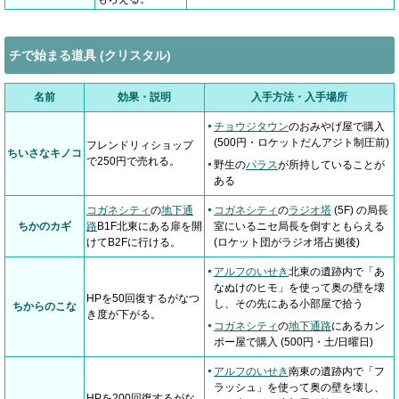
チで始まる道具 (クリスタル)
名前
効果・説明
入手方法・入手場所
チョウジタウン
のおみやげ屋で購入
(500円・ロケットだんアジト制圧前)
フレンドリィショップ
ちいさなキノコ
で250円で売れる。
野生の
パラス
が所持していることが
ある
コガネシティ
の
地下通
コガネシティ
の
ラジオ塔
(5F) の局長
ちかのカギ
路
B1F北東にある扉を開
室にいるニセ局長を倒すともらえる
けてB2Fに行ける。
(ロケット団がラジオ塔占拠後)
アルフのいせき
北東の遺跡内で「あ
なぬけのヒモ」を使って奥の壁を壊
HPを50回復するがなつ
し、その先にある小部屋で拾う
ちからのこな
き度が下がる。
コガネシティ
の
地下通路
にあるカン
ポー屋で購入 (500円・土/日曜日)
アルフのいせき
南東の遺跡内で「フ
ラッシュ」を使って奥の壁を壊し、
HPを200回復するがな