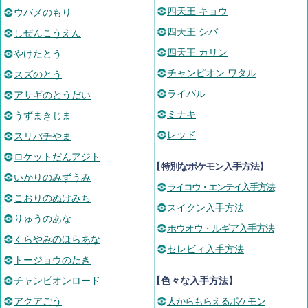
四天王 キョウ
ウバメのもり
四天王 シバ
しぜんこうえん
四天王 カリン
やけたとう
チャンピオン ワタル
スズのとう
ライバル
アサギのとうだい
ミナキ
うずまきじま
レッド
スリバチやま
ロケットだんアジト
【
特別なポケモン入手方法
】
いかりのみずうみ
ライコウ・エンテイ入手方法
こおりのぬけみち
スイクン入手方法
りゅうのあな
ホウオウ・ルギア入手方法
くらやみのほらあな
セレビィ入手方法
トージョウのたき
チャンピオンロード
【色々な入手方法】
アクアごう
人からもらえるポケモン