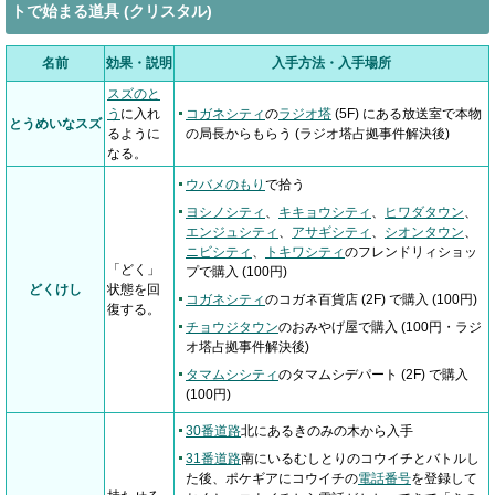
トで始まる道具 (クリスタル)
名前
効果・説明
入手方法・入手場所
スズのと
う
に入れ
コガネシティ
の
ラジオ塔
(5F) にある放送室で本物
とうめいなスズ
るように
の局長からもらう (ラジオ塔占拠事件解決後)
なる。
ウバメのもり
で拾う
ヨシノシティ
、
キキョウシティ
、
ヒワダタウン
、
エンジュシティ
、
アサギシティ
、
シオンタウン
、
ニビシティ
、
トキワシティ
のフレンドリィショッ
「どく」
プで購入 (100円)
どくけし
状態を回
コガネシティ
のコガネ百貨店 (2F) で購入 (100円)
復する。
チョウジタウン
のおみやげ屋で購入 (100円・ラジ
オ塔占拠事件解決後)
タマムシシティ
のタマムシデパート (2F) で購入
(100円)
30番道路
北にあるきのみの木から入手
31番道路
南にいるむしとりのコウイチとバトルし
た後、ポケギアにコウイチの
電話番号
を登録して