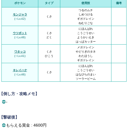
ポケモン
タイプ
使用技
備考
つるのムチ
モンジャラ
しめつける
くさ
(♀Lv.42)
ギガドレイン
ねむりごな
にほんばれ
ウツボット
くさ
こうごうせい
(♀Lv.46)
どく
ようかいえき
はっぱカッター
メガドレイン
ワタッコ
くさ
やどりぎのタネ
(♀Lv.41)
ひこう
わたほうし
ギガドレイン
にほんばれ
キレイハナ
こうごうせい
くさ
(♀Lv.46)
はなびらのまい
ソーラービーム
【倒し方・攻略メモ】
-
【撃破後】
もらえる賞金 : 4600円