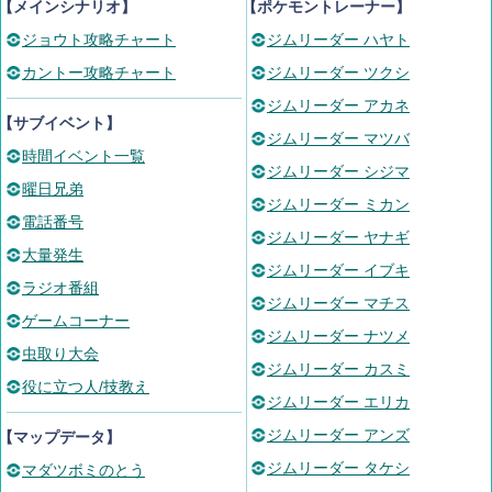
【メインシナリオ】
【ポケモントレーナー】
ジョウト攻略チャート
ジムリーダー ハヤト
カントー攻略チャート
ジムリーダー ツクシ
ジムリーダー アカネ
【サブイベント】
ジムリーダー マツバ
時間イベント一覧
ジムリーダー シジマ
曜日兄弟
ジムリーダー ミカン
電話番号
ジムリーダー ヤナギ
大量発生
ジムリーダー イブキ
ラジオ番組
ジムリーダー マチス
ゲームコーナー
ジムリーダー ナツメ
虫取り大会
ジムリーダー カスミ
役に立つ人/技教え
ジムリーダー エリカ
ジムリーダー アンズ
【マップデータ】
ジムリーダー タケシ
マダツボミのとう