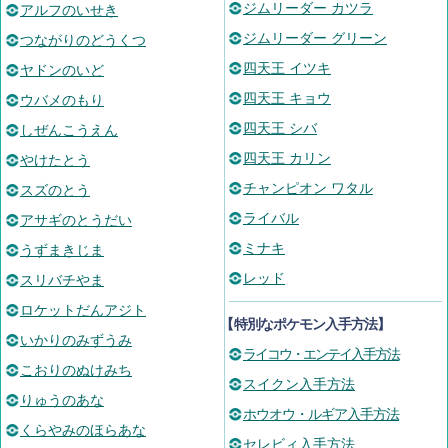
ジムリーダー カツラ
アルフのいせき
ジムリーダー グリーン
つながりのどうくつ
四天王 イツキ
ヤドンのいど
四天王 キョウ
ウバメのもり
四天王 シバ
しぜんこうえん
四天王 カリン
やけたとう
チャンピオン ワタル
スズのとう
ライバル
アサギのとうだい
ミナキ
うずまきじま
レッド
スリバチやま
ロケットだんアジト
【
特別なポケモン入手方法
】
いかりのみずうみ
ライコウ・エンテイ入手方法
こおりのぬけみち
スイクン入手方法
りゅうのあな
ホウオウ・ルギア入手方法
くらやみのほらあな
セレビィ入手方法