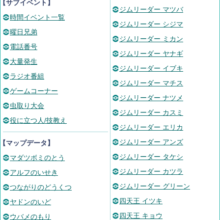
【サブイベント】
ジムリーダー マツバ
時間イベント一覧
ジムリーダー シジマ
曜日兄弟
ジムリーダー ミカン
電話番号
ジムリーダー ヤナギ
大量発生
ジムリーダー イブキ
ラジオ番組
ジムリーダー マチス
ゲームコーナー
ジムリーダー ナツメ
虫取り大会
ジムリーダー カスミ
役に立つ人/技教え
ジムリーダー エリカ
ジムリーダー アンズ
【マップデータ】
ジムリーダー タケシ
マダツボミのとう
ジムリーダー カツラ
アルフのいせき
ジムリーダー グリーン
つながりのどうくつ
四天王 イツキ
ヤドンのいど
四天王 キョウ
ウバメのもり