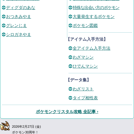
ディグダのあな
特殊な出会い方のポケモン
おつきみやま
大量発生するポケモン
グレンじま
ポケモン図鑑
シロガネやま
【アイテム入手方法】
全アイテム入手方法
わざマシン
ひでんマシン
【データ集】
わざリスト
タイプ相性表
ポケモンクリスタル攻略 全記事 ›
2026年2月27日 (金)
ポケモン30周年！