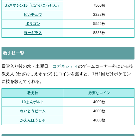
わざマシン15「はかいこうせん」
7500枚
ピカチュウ
2222枚
ポリゴン
5555枚
ヨーギラス
8888枚
教え技一覧
殿堂入り後の水・土曜日、
コガネシティ
のゲームコーナー外にいる技
教え人 (わざおしえオヤジ) にコインを渡すと、1日1回だけポケモン
に技を教えてくれる。
教え技
必要なコイン
10まんボルト
4000枚
れいとうビーム
4000枚
かえんほうしゃ
4000枚