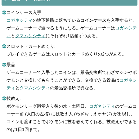
コインケース入手:
コガネシティ
の地下通路に落ちている
コインケース
を入手すると、
ゲームコーナーで遊べるようになる。ゲームコーナーは
コガネシテ
ィ
と
タマムシシティ
にそれぞれ1店舗ずつある。
スロット・カードめくり:
プレイできるゲームはスロットとカードめくりの2つがある。
景品:
ゲームコーナーで入手したコインは、景品交換所でわざマシンやポ
ケモンと交換してもらうことができる。交換できる景品は
コガネシ
ティ
と
タマムシシティ
の景品交換所で異なる。
技教え:
ポケモンリーグ殿堂入り後の水・土曜日、
コガネシティ
のゲームコ
ーナー前 (入口の左横) に技教え人 (わざおしえオヤジ) が出現し、
コインを渡すことでポケモンに技を教えてくれる。技教えができる
のは1日1回まで。