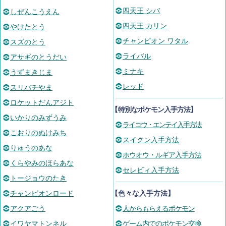
四天王 シバ
しぜんこうえん
四天王 カリン
やけたとう
チャンピオン ワタル
スズのとう
ライバル
アサギのとうだい
ミナキ
うずまきじま
レッド
スリバチやま
ロケットだんアジト
【
特別なポケモン入手方法
】
いかりのみずうみ
ライコウ・エンテイ入手方法
こおりのぬけみち
スイクン入手方法
りゅうのあな
ホウオウ・ルギア入手方法
くらやみのほらあな
セレビィ入手方法
トージョウのたき
チャンピオンロード
【色々な入手方法】
アクアごう
人からもらえるポケモン
イワヤマトンネル
ゲーム内でのポケモン交換