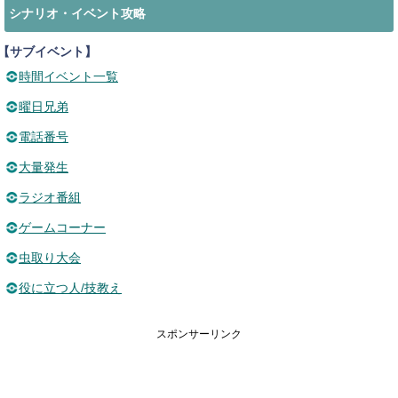
シナリオ・イベント攻略
【サブイベント】
時間イベント一覧
曜日兄弟
電話番号
大量発生
ラジオ番組
ゲームコーナー
虫取り大会
役に立つ人/技教え
スポンサーリンク