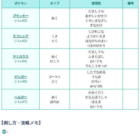
ポケモン
タイプ
使用技
備考
だましうち
ブラッキー
あやしいひかり
あく
(♂Lv.42)
くろいまなざし
すなかけ
しびれごな
ラフレシア
くさ
ようかいえき
(♀Lv.42)
どく
はなびらのまい
つきのひかり
だましうち
ヤミカラス
あく
ふきとばし
(♀Lv.44)
ひこう
おいうち
でんこうせっか
したでなめる
ゲンガー
ゴースト
うらみ
(♀Lv.45)
どく
のろい
みちづれ
かみくだく
ヘルガー
あく
かえんほうしゃ
(♀Lv.47)
ほのお
ほえる
おいうち
【倒し方・攻略メモ】
-