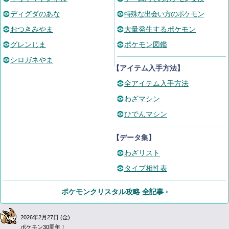
ディグダのあな
特殊な出会い方のポケモン
おつきみやま
大量発生するポケモン
グレンじま
ポケモン図鑑
シロガネやま
【アイテム入手方法】
全アイテム入手方法
わざマシン
ひでんマシン
【データ集】
わざリスト
タイプ相性表
ポケモンクリスタル攻略 全記事 ›
2026年2月27日 (金)
ポケモン30周年！