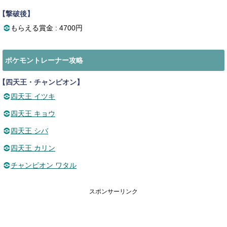
【撃破後】
もらえる賞金 : 4700円
ポケモントレーナー攻略
【四天王・チャンピオン】
四天王 イツキ
四天王 キョウ
四天王 シバ
四天王 カリン
チャンピオン ワタル
スポンサーリンク