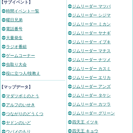
【サブイベント】
ジムリーダー マツバ
時間イベント一覧
ジムリーダー シジマ
曜日兄弟
ジムリーダー ミカン
電話番号
ジムリーダー ヤナギ
大量発生
ジムリーダー イブキ
ラジオ番組
ジムリーダー マチス
ゲームコーナー
ジムリーダー ナツメ
虫取り大会
ジムリーダー カスミ
役に立つ人/技教え
ジムリーダー エリカ
ジムリーダー アンズ
【マップデータ】
ジムリーダー タケシ
マダツボミのとう
ジムリーダー カツラ
アルフのいせき
ジムリーダー グリーン
つながりのどうくつ
四天王 イツキ
ヤドンのいど
四天王 キョウ
ウバメのもり