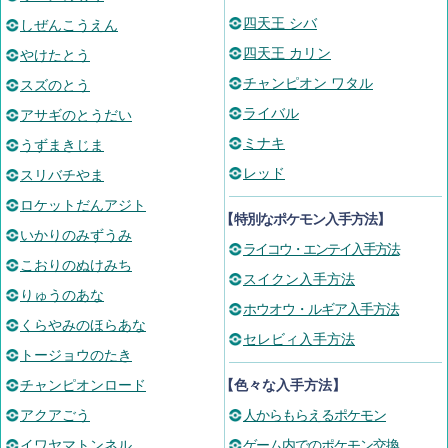
四天王 シバ
しぜんこうえん
四天王 カリン
やけたとう
チャンピオン ワタル
スズのとう
ライバル
アサギのとうだい
ミナキ
うずまきじま
レッド
スリバチやま
ロケットだんアジト
【
特別なポケモン入手方法
】
いかりのみずうみ
ライコウ・エンテイ入手方法
こおりのぬけみち
スイクン入手方法
りゅうのあな
ホウオウ・ルギア入手方法
くらやみのほらあな
セレビィ入手方法
トージョウのたき
チャンピオンロード
【色々な入手方法】
アクアごう
人からもらえるポケモン
イワヤマトンネル
ゲーム内でのポケモン交換