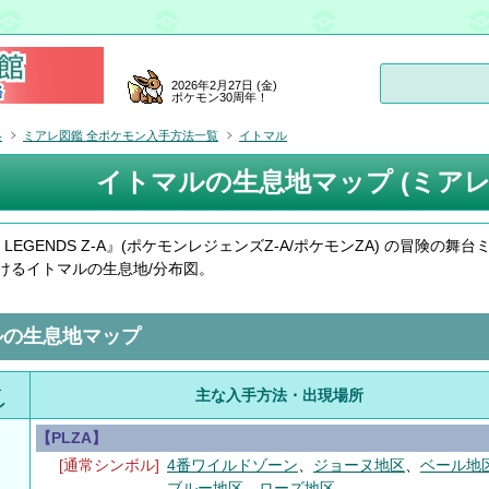
2026年2月27日 (金)
ポケモン30周年！
略
ミアレ図鑑 全ポケモン入手方法一覧
イトマル
イトマルの生息地マップ (ミアレ
on LEGENDS Z-A』(ポケモンレジェンズZ-A/ポケモンZA) の冒険の舞台
けるイトマルの生息地/分布図。
ルの生息地マップ
.
主な入手方法・出現場所
ン
【PLZA】
[通常シンボル]
4番ワイルドゾーン
、
ジョーヌ地区
、
ベール地
ブルー地区
、
ローズ地区