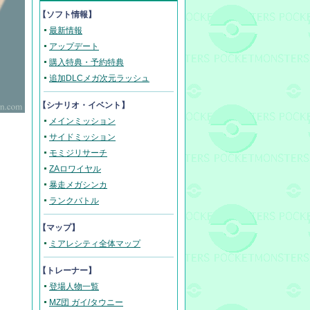
【ソフト情報】
最新情報
アップデート
購入特典・予約特典
追加DLCメガ次元ラッシュ
【シナリオ・イベント】
メインミッション
サイドミッション
モミジリサーチ
ZAロワイヤル
暴走メガシンカ
ランクバトル
【マップ】
ミアレシティ全体マップ
【トレーナー】
登場人物一覧
MZ団 ガイ/タウニー