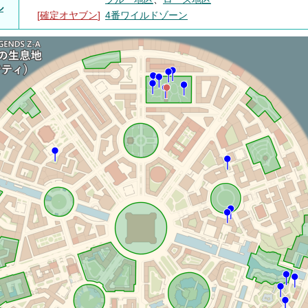
ル
[
確定オヤブン
]
4番ワイルドゾーン