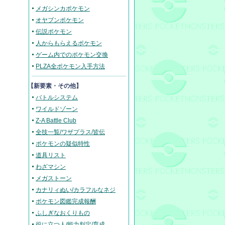
メガシンカポケモン
オヤブンポケモン
伝説ポケモン
人からもらえるポケモン
ゲーム内でのポケモン交換
PLZA全ポケモン入手方法
【新要素・その他】
バトルシステム
ワイルドゾーン
Z-A Battle Club
全技一覧/ワザプラス/皆伝
ポケモンの疑似特性
道具リスト
わざマシン
メガストーン
カナリィぬい/カラフルなネジ
ポケモン図鑑完成報酬
ふしぎなおくりもの
役に立つ人/能力判定/育成