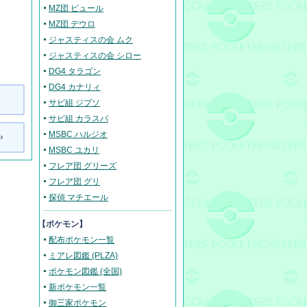
MZ団 ピュール
MZ団 デウロ
ジャスティスの会 ムク
ジャスティスの会 シロー
DG4 タラゴン
DG4 カナリィ
サビ組 ジプソ
サビ組 カラスバ
MSBC ハルジオ
›
MSBC ユカリ
フレア団 グリーズ
フレア団 グリ
探偵 マチエール
【ポケモン】
配布ポケモン一覧
ミアレ図鑑 (PLZA)
ポケモン図鑑 (全国)
新ポケモン一覧
御三家ポケモン