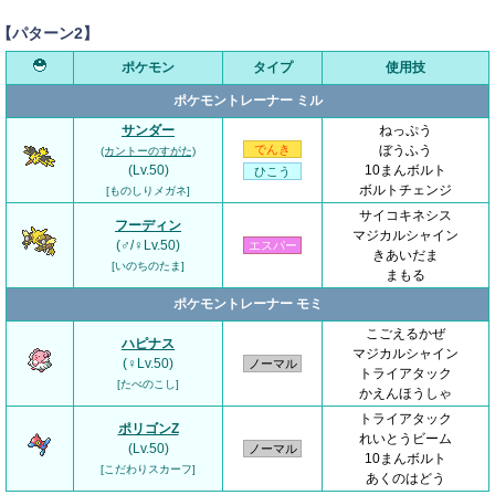
【パターン2】
ポケモン
タイプ
使用技
ポケモントレーナー ミル
サンダー
ねっぷう
でんき
ぼうふう
(カントーのすがた)
(Lv.50)
10まんボルト
ひこう
ボルトチェンジ
[ものしりメガネ]
サイコキネシス
フーディン
マジカルシャイン
(♂/♀Lv.50)
エスパー
きあいだま
[いのちのたま]
まもる
ポケモントレーナー モミ
こごえるかぜ
ハピナス
マジカルシャイン
(♀Lv.50)
ノーマル
トライアタック
[たべのこし]
かえんほうしゃ
トライアタック
ポリゴンZ
れいとうビーム
(Lv.50)
ノーマル
10まんボルト
[こだわりスカーフ]
あくのはどう