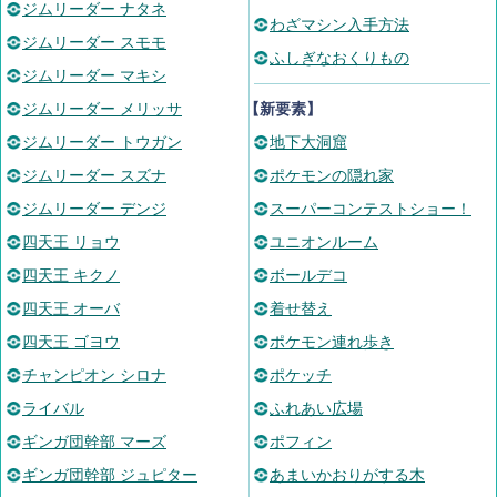
ジムリーダー ナタネ
わざマシン入手方法
ジムリーダー スモモ
ふしぎなおくりもの
ジムリーダー マキシ
ジムリーダー メリッサ
【新要素】
ジムリーダー トウガン
地下大洞窟
ジムリーダー スズナ
ポケモンの隠れ家
ジムリーダー デンジ
スーパーコンテストショー！
四天王 リョウ
ユニオンルーム
四天王 キクノ
ボールデコ
四天王 オーバ
着せ替え
四天王 ゴヨウ
ポケモン連れ歩き
チャンピオン シロナ
ポケッチ
ライバル
ふれあい広場
ギンガ団幹部 マーズ
ポフィン
ギンガ団幹部 ジュピター
あまいかおりがする木