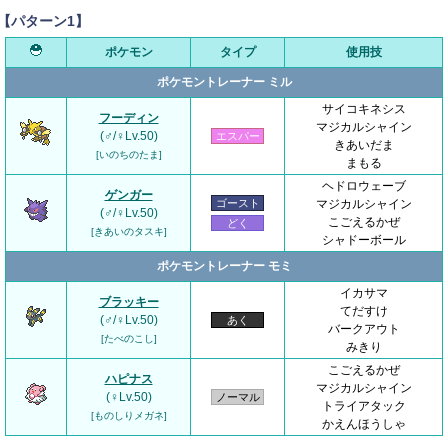
【パターン1】
ポケモン
タイプ
使用技
ポケモントレーナー ミル
サイコキネシス
フーディン
マジカルシャイン
(♂/♀Lv.50)
エスパー
きあいだま
[いのちのたま]
まもる
ヘドロウェーブ
ゲンガー
ゴースト
マジカルシャイン
(♂/♀Lv.50)
こごえるかぜ
どく
[きあいのタスキ]
シャドーボール
ポケモントレーナー モミ
イカサマ
ブラッキー
てだすけ
(♂/♀Lv.50)
あく
バークアウト
[たべのこし]
みきり
こごえるかぜ
ハピナス
マジカルシャイン
(♀Lv.50)
ノーマル
トライアタック
[ものしりメガネ]
かえんほうしゃ