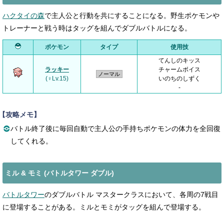
ハクタイの森
で主人公と行動を共にすることになる。野生ポケモンや
トレーナーと戦う時はタッグを組んでダブルバトルになる。
ポケモン
タイプ
使用技
てんしのキッス
ラッキー
チャームボイス
ノーマル
(♀Lv.15)
いのちのしずく
-
【攻略メモ】
バトル終了後に毎回自動で主人公の手持ちポケモンの体力を全回復
してくれる。
ミル & モミ (バトルタワー ダブル)
バトルタワー
のダブルバトル マスタークラスにおいて、各周の7戦目
に登場することがある。ミルとモミがタッグを組んで登場する。