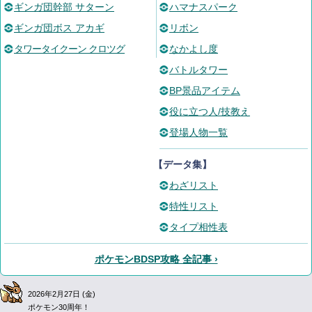
ギンガ団幹部 サターン
ハマナスパーク
ギンガ団ボス アカギ
リボン
タワータイクーン クロツグ
なかよし度
バトルタワー
BP景品アイテム
役に立つ人/技教え
登場人物一覧
【データ集】
わざリスト
特性リスト
タイプ相性表
ポケモンBDSP攻略 全記事 ›
2026年2月27日 (金)
ポケモン30周年！