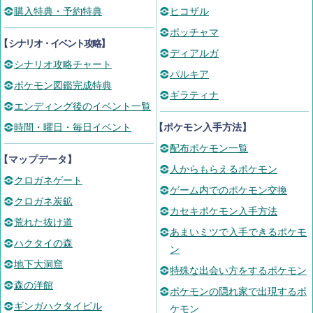
購入特典・予約特典
ヒコザル
ポッチャマ
【
シナリオ・イベント攻略
】
ディアルガ
シナリオ攻略チャート
パルキア
ポケモン図鑑完成特典
ギラティナ
エンディング後のイベント一覧
時間・曜日・毎日イベント
【ポケモン入手方法】
配布ポケモン一覧
【マップデータ】
人からもらえるポケモン
クロガネゲート
ゲーム内でのポケモン交換
クロガネ炭鉱
カセキポケモン入手方法
荒れた抜け道
あまいミツで入手できるポケモ
ハクタイの森
ン
地下大洞窟
特殊な出会い方をするポケモン
森の洋館
ポケモンの隠れ家で出現するポ
ギンガハクタイビル
ケモン