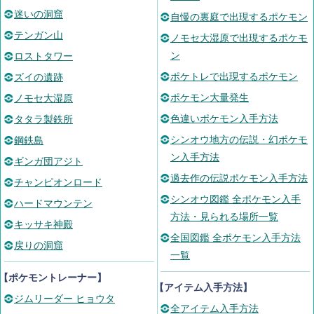
迷いの洞窟
自慢の裏庭で出現するポケモン
テンガン山
ノモセ大湿原で出現するポケモ
ン
ロストタワー
ポケトレで出現するポケモン
ズイの遺跡
ポケモン大量発生
ノモセ大湿原
色違いポケモン入手方法
タタラ製鉄所
シンオウ地方の伝説・幻ポケモ
鋼鉄島
ン入手方法
ギンガ団アジト
過去作の伝説ポケモン入手方法
チャンピオンロード
シンオウ図鑑 全ポケモン入手
ハードマウンテン
方法・見られる場所一覧
キッサキ神殿
全国図鑑 全ポケモン入手方法
戻りの洞窟
一覧
【ポケモントレーナー】
【アイテム入手方法】
ジムリーダー ヒョウタ
全アイテム入手方法