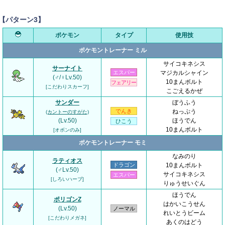
【パターン3】
ポケモン
タイプ
使用技
ポケモントレーナー ミル
サイコキネシス
サーナイト
エスパー
マジカルシャイン
(♂/♀Lv.50)
10まんボルト
フェアリー
[こだわりスカーフ]
こごえるかぜ
サンダー
ぼうふう
でんき
ねっぷう
(カントーのすがた)
(Lv.50)
ほうでん
ひこう
10まんボルト
[オボンのみ]
ポケモントレーナー モミ
なみのり
ラティオス
ドラゴン
10まんボルト
(♂Lv.50)
サイコキネシス
エスパー
[しろいハーブ]
りゅうせいぐん
ほうでん
ポリゴンZ
はかいこうせん
(Lv.50)
ノーマル
れいとうビーム
[こだわりメガネ]
あくのはどう