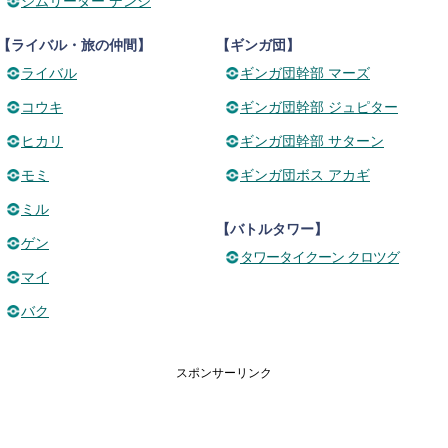
ジムリーダー デンジ
【ライバル・旅の仲間】
【ギンガ団】
ライバル
ギンガ団幹部 マーズ
コウキ
ギンガ団幹部 ジュピター
ヒカリ
ギンガ団幹部 サターン
モミ
ギンガ団ボス アカギ
ミル
【バトルタワー】
ゲン
タワータイクーン クロツグ
マイ
バク
スポンサーリンク