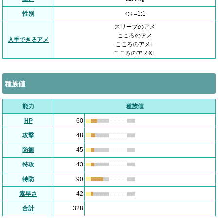
性別
♂:♀=1:1
スリープのアメ
こころのアメ
入手できるアメ
こころのアメL
こころのアメXL
種族値
能力
種族値
HP
60
攻撃
48
防御
45
特攻
43
特防
90
素早さ
42
合計
328