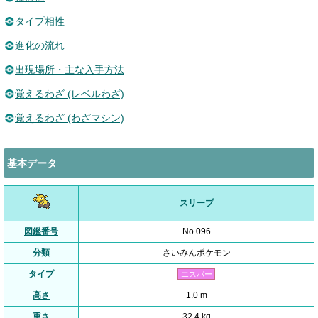
タイプ相性
進化の流れ
出現場所・主な入手方法
覚えるわざ (レベルわざ)
覚えるわざ (わざマシン)
基本データ
スリープ
図鑑番号
No.096
分類
さいみんポケモン
タイプ
エスパー
高さ
1.0 m
重さ
32.4 kg