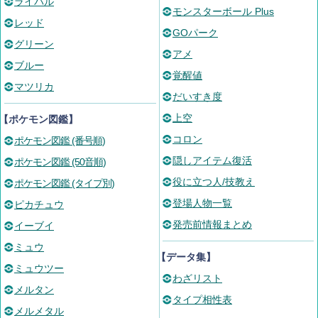
ライバル
モンスターボール Plus
レッド
GOパーク
グリーン
アメ
ブルー
覚醒値
マツリカ
だいすき度
上空
【ポケモン図鑑】
コロン
ポケモン図鑑 (番号順)
隠しアイテム復活
ポケモン図鑑 (50音順)
役に立つ人/技教え
ポケモン図鑑 (タイプ別)
登場人物一覧
ピカチュウ
発売前情報まとめ
イーブイ
ミュウ
【データ集】
ミュウツー
わざリスト
メルタン
タイプ相性表
メルメタル