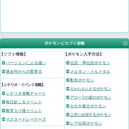
ポケモンピカブイ攻略
【ソフト情報】
【ポケモン入手方法】
バージョンによる違い
伝説・準伝説ポケモン
過去作からの変更点
メルタン・メルメタル
配布ポケモン
【
シナリオ・イベント攻略
】
人からもらえるポケモン
シナリオ攻略チャート
アローラの姿のポケモン
毎日起こるイベント
カセキ復元ポケモン
殿堂入り後イベント
上空に出現するポケモン
マスタートレーナーズ
レア出現ポケモン