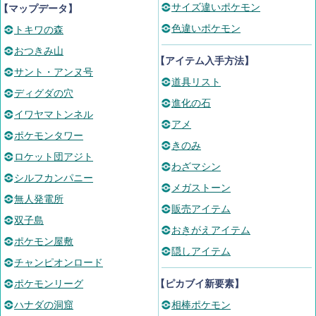
サイズ違いポケモン
【マップデータ】
色違いポケモン
トキワの森
おつきみ山
【アイテム入手方法】
サント・アンヌ号
道具リスト
ディグダの穴
進化の石
イワヤマトンネル
アメ
ポケモンタワー
きのみ
ロケット団アジト
わざマシン
シルフカンパニー
メガストーン
無人発電所
販売アイテム
双子島
おきがえアイテム
ポケモン屋敷
隠しアイテム
チャンピオンロード
ポケモンリーグ
【ピカブイ新要素】
ハナダの洞窟
相棒ポケモン