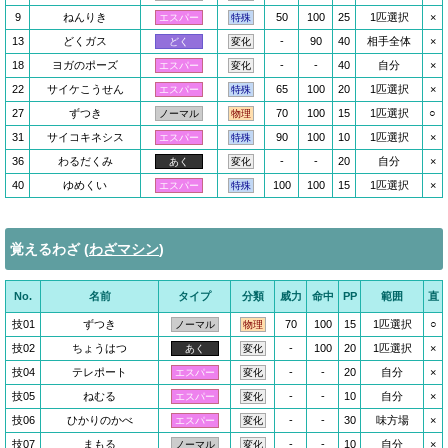
9
ねんりき
50
100
25
1匹選択
×
エスパー
特殊
13
どくガス
-
90
40
相手全体
×
どく
変化
18
ヨガのポーズ
-
-
40
自分
×
エスパー
変化
22
サイケこうせん
65
100
20
1匹選択
×
エスパー
特殊
27
ずつき
70
100
15
1匹選択
○
ノーマル
物理
31
サイコキネシス
90
100
10
1匹選択
×
エスパー
特殊
36
わるだくみ
-
-
20
自分
×
あく
変化
40
ゆめくい
100
100
15
1匹選択
×
エスパー
特殊
覚えるわざ (
わざマシン
)
No.
名前
タイプ
分類
威力
命中
PP
範囲
直
技01
ずつき
70
100
15
1匹選択
○
ノーマル
物理
技02
ちょうはつ
-
100
20
1匹選択
×
あく
変化
技04
テレポート
-
-
20
自分
×
エスパー
変化
技05
ねむる
-
-
10
自分
×
エスパー
変化
技06
ひかりのかべ
-
-
30
味方場
×
エスパー
変化
技07
まもる
-
-
10
自分
×
ノーマル
変化