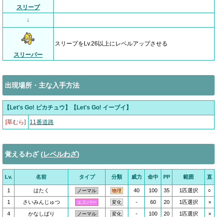
スリープ
↓
スリープをLv.26以上にレベルアップさせる
スリーパー
出現場所・主な入手方法
【Let's Go! ピカチュウ】【Let's Go! イーブイ】
[草むら]
11番道路
覚えるわざ (
レベルわざ
)
Lv.
名前
タイプ
分類
威力
命中
PP
範囲
直
1
はたく
40
100
35
1匹選択
○
ノーマル
物理
1
さいみんじゅつ
-
60
20
1匹選択
×
エスパー
変化
4
かなしばり
-
100
20
1匹選択
×
ノーマル
変化