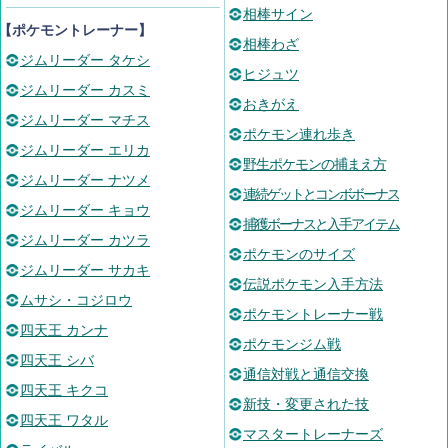
相棒サイン
【ポケモントレーナー】
相棒わざ
ジムリーダー タケシ
ヒジュツ
ジムリーダー カスミ
おきがえ
ジムリーダー マチス
ポケモン連れ歩き
ジムリーダー エリカ
野生ポケモンの捕まえ方
ジムリーダー ナツメ
連続ゲットとコンボボーナス
ジムリーダー キョウ
捕獲ボーナスと入手アイテム
ジムリーダー カツラ
ポケモンのサイズ
ジムリーダー サカキ
伝説ポケモン入手方法
ムサシ・コジロウ
ポケモントレーナー戦
四天王 カンナ
ポケモンジム戦
四天王 シバ
通信対戦と通信交換
四天王 キクコ
新技・変更された技
四天王 ワタル
マスタートレーナーズ