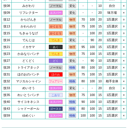
技08
みがわり
-
-
10
自分
×
ノーマル
変化
技09
リフレクター
-
-
20
味方場
×
エスパー
変化
技12
からげんき
70
100
20
1匹選択
○
ノーマル
物理
技13
かわらわり
75
100
15
1匹選択
○
かくとう
物理
技15
ちきゅうなげ
-
100
20
1匹選択
○
かくとう
物理
技16
でんじは
-
90
20
1匹選択
×
でんき
変化
技21
イカサマ
95
100
15
1匹選択
○
あく
物理
技23
かみなりパンチ
75
100
15
1匹選択
○
でんき
物理
技27
どくどく
-
90
10
1匹選択
×
どく
変化
技28
トライアタック
80
100
10
1匹選択
×
ノーマル
特殊
技31
ほのおのパンチ
75
100
15
1匹選択
○
ほのお
物理
技32
マジカルシャイン
80
100
10
相手全体
×
フェアリー
特殊
技33
めいそう
-
-
20
自分
×
エスパー
変化
技35
れいとうパンチ
75
100
15
1匹選択
○
こおり
物理
技40
サイコキネシス
90
100
10
1匹選択
×
エスパー
特殊
技43
シャドーボール
80
100
15
1匹選択
×
ゴースト
特殊
技59
ゆめくい
100
100
15
1匹選択
×
エスパー
特殊