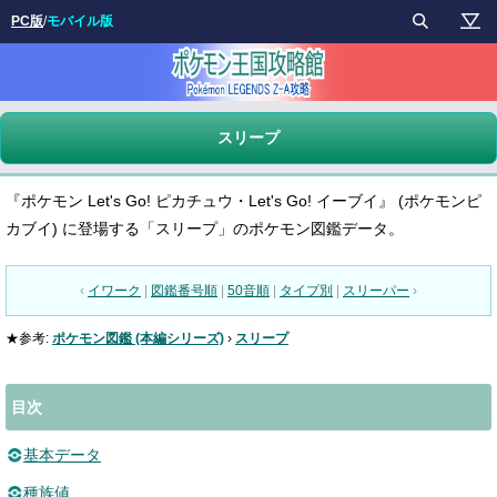
PC版
/
モバイル版
スリープ
『ポケモン Let's Go! ピカチュウ・Let's Go! イーブイ』 (ポケモンピ
カブイ) に登場する「スリープ」のポケモン図鑑データ。
‹
イワーク
|
図鑑番号順
|
50音順
|
タイプ別
|
スリーパー
›
★参考:
ポケモン図鑑 (本編シリーズ)
›
スリープ
目次
基本データ
種族値