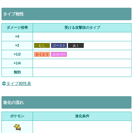
タイプ相性
ダメージ倍率
受ける攻撃技のタイプ
×4
×2
むし
ゴースト
あく
×1/2
かくとう
エスパー
×1/4
無効
タイプ相性表
進化の流れ
ポケモン
進化条件