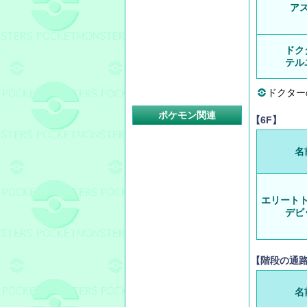
ア
ドク
テル
ドクター
ポケモン関連
【6F】
名
エリート
デビ
【階段の通
名