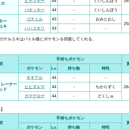
ヒヤッキー
44
-
くいしんぼう
2
スカ
バオッキー
44
-
くいしんぼう
ゴチミル
43
-
おみとおし
ター
2
ユキ
ハハコモリ
43
-
-
のテルユキはバトル後にポケモンを回復してくれる。
手持ちポケモン
前
ポケモン
Lv.
持ち物
特性
ギギアル
44
-
-
トレーナー
ヒヒダルマ
44
-
ちからずく
2
ッド
ガマゲロゲ
44
-
どくしゅ
路】
手持ちポケモン
前
ポケモン
Lv.
持ち物
特性