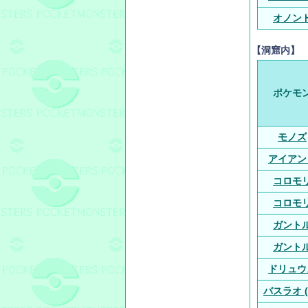
オノン
【洞窟内】
ポケモ
モノズ
アイアン
コロモ
コロモ
ガント
ガント
ドリュウ
バスラオ (