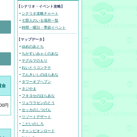
【
シナリオ・イベント攻略
】
シナリオ攻略チャート
七賢人のいる場所一覧
時間・曜日・季節イベント
【マップデータ】
ゆめのあとち
ちかすいみゃくのあな
ヤグルマのもり
れいとうコンテナ
でんきいしのほらあな
タワーオブヘブン
賞金
ネジやま
フキヨセのほらあな
リュウラセンのとう
700円
セッカのしつげん
リゾートデザート
こだいのしろ
チャンピオンロード