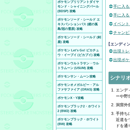
ポケモンブリリアントダイヤ
手に入る
モンド・シャイニングパール
(BDSP) 攻略
手に入る
ポケモンソード・シールド エ
イベント
キスパンションパス (鎧の孤
島/冠の雪原) 攻略
チャンピ
ポケモンソード・シールド (剣
盾) 攻略
【エンディ
ポケモン Let's Go! ピカチュ
出現トレ
ウ・イーブイ (ピカブイ) 攻略
出現ポケ
ポケモンウルトラサン・ウル
トラムーン (USUM) 攻略
ポケモンサン・ムーン攻略
シナリ
ポケモンオメガルビー・アル
ファサファイア (ORAS) 攻略
エンデ
ーや野
ポケモンX・Y攻略
洞窟外
ポケモンブラック2・ホワイト
2 (BW2) 攻略
手持ち
近道を
ポケモンブラック・ホワイト
(BW) 攻略
ドを通