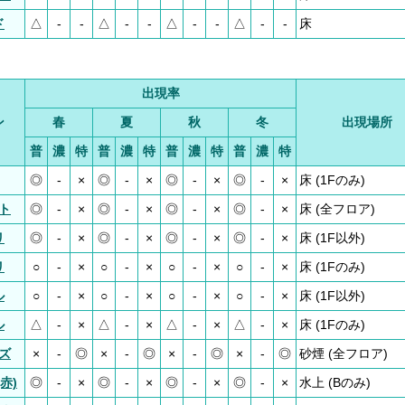
ド
△
-
-
△
-
-
△
-
-
△
-
-
床
出現率
ン
春
夏
秋
冬
出現場所
普
濃
特
普
濃
特
普
濃
特
普
濃
特
◎
-
×
◎
-
×
◎
-
×
◎
-
×
床 (1Fのみ)
ト
◎
-
×
◎
-
×
◎
-
×
◎
-
×
床 (全フロア)
リ
◎
-
×
◎
-
×
◎
-
×
◎
-
×
床 (1F以外)
リ
○
-
×
○
-
×
○
-
×
○
-
×
床 (1Fのみ)
ル
○
-
×
○
-
×
○
-
×
○
-
×
床 (1F以外)
ル
△
-
×
△
-
×
△
-
×
△
-
×
床 (1Fのみ)
ズ
×
-
◎
×
-
◎
×
-
◎
×
-
◎
砂煙 (全フロア)
赤)
◎
-
×
◎
-
×
◎
-
×
◎
-
×
水上 (Bのみ)