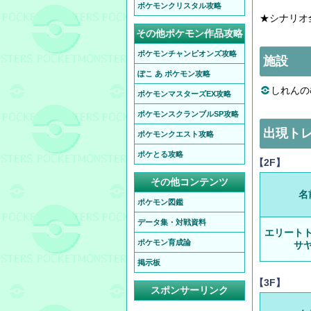
ポケモンクリスタル攻略
★シナリオ
その他ポケモン作品攻略
ポケモンチャンピオンズ攻略
施設
ぽこ あ ポケモン攻略
しれんの
ポケモンマスターズEX攻略
ポケモンスクランブルSP攻略
出現ト
ポケモンクエスト攻略
ポケとる攻略
【2F】
その他コンテンツ
名
ポケモン図鑑
データ集・対戦資料
エリート
ポケモン育成論
サ
掲示板
【3F】
スポンサーリンク