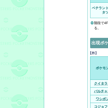
ベテラン
タ
階段で4
る。
出現ポ
【外】
ポケモ
クイタラ
バルチャ
ワシボ
コジョフ