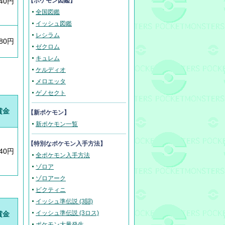
640円
【ポケモン図鑑】
全国図鑑
イッシュ図鑑
レシラム
580円
ゼクロム
キュレム
ケルディオ
メロエッタ
ゲノセクト
賞金
【新ポケモン】
新ポケモン一覧
【
特別なポケモン入手方法
】
640円
全ポケモン入手方法
ゾロア
ゾロアーク
ビクティニ
イッシュ準伝説 (3闘)
イッシュ準伝説 (3ロス)
賞金
ポケモン大量発生