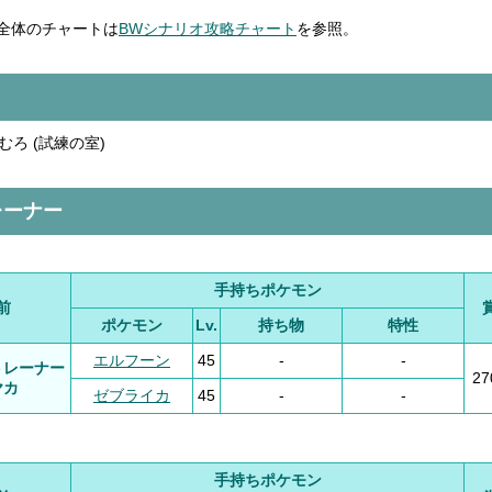
全体のチャートは
BWシナリオ攻略チャート
を参照。
むろ (試練の室)
レーナー
手持ちポケモン
前
ポケモン
Lv.
持ち物
特性
エルフーン
45
-
-
トレーナー
2
ヤカ
ゼブライカ
45
-
-
手持ちポケモン