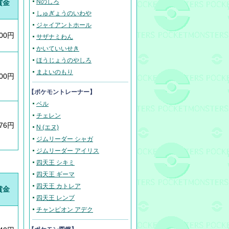
Nのしろ
賞金
しゅぎょうのいわや
ジャイアントホール
700円
サザナミわん
かいていいせき
ほうじょうのやしろ
まよいのもり
600円
【ポケモントレーナー】
ベル
チェレン
376円
N (エヌ)
ジムリーダー シャガ
ジムリーダー アイリス
四天王 シキミ
四天王 ギーマ
四天王 カトレア
賞金
四天王 レンブ
チャンピオン アデク