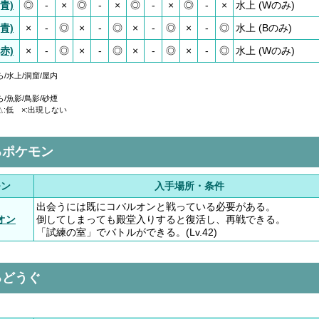
青)
◎
-
×
◎
-
×
◎
-
×
◎
-
×
水上 (Wのみ)
青)
×
-
◎
×
-
◎
×
-
◎
×
-
◎
水上 (Bのみ)
赤)
×
-
◎
×
-
◎
×
-
◎
×
-
◎
水上 (Wのみ)
/水上/洞窟/屋内
/魚影/鳥影/砂煙
△:低 ×:出現しない
るポケモン
モン
入手場所・条件
出会うには既にコバルオンと戦っている必要がある。
オン
倒してしまっても殿堂入りすると復活し、再戦できる。
「試練の室」でバトルができる。(Lv.42)
るどうぐ