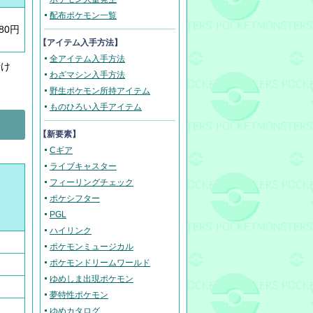
配布ポケモン一覧
680円
【アイテム入手方法】
全アイテム入手方法
行け
わざマシン入手方法
野生ポケモン所持アイテム
ものひろい入手アイテム
【新要素】
Cギア
ライブキャスター
フィーリングチェック
ポケシフター
PGL
ハイリンク
ポケモンミュージカル
ポケモンドリームワールド
ゆめしま出現ポケモン
夢特性ポケモン
ゆめカタログ