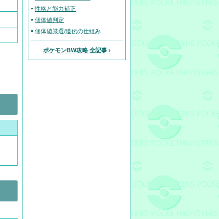
性格と能力補正
個体値判定
個体値厳選/遺伝の仕組み
ポケモンBW攻略 全記事 ›