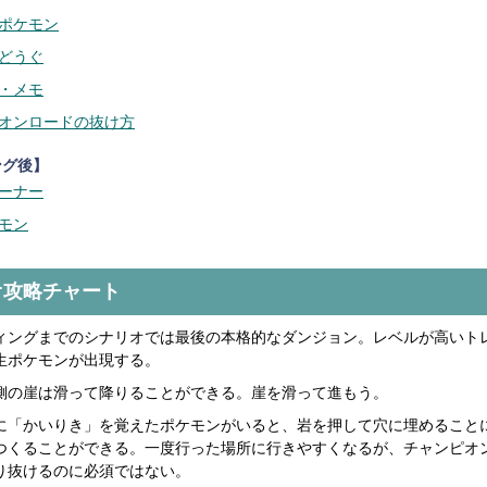
ポケモン
どうぐ
・メモ
オンロードの抜け方
ング後】
ーナー
モン
オ攻略チャート
ィングまでのシナリオでは最後の本格的なダンジョン。レベルが高いト
生ポケモンが出現する。
側の崖は滑って降りることができる。崖を滑って進もう。
に「かいりき」を覚えたポケモンがいると、岩を押して穴に埋めること
つくることができる。一度行った場所に行きやすくなるが、チャンピオ
り抜けるのに必須ではない。