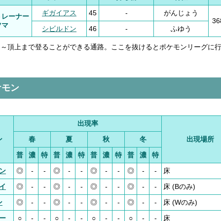
ギガイアス
45
-
がんじょう
トレーナー
3
ツマ
シビルドン
46
-
ふゆう
F～頂上まで登ることができる通路。ここを抜けるとポケモンリーグに
ケモン
出現率
ン
春
夏
秋
冬
出現場所
普
濃
特
普
濃
特
普
濃
特
普
濃
特
ン
◎
-
-
◎
-
-
◎
-
-
◎
-
-
床
イ
◎
-
-
◎
-
-
◎
-
-
◎
-
-
床 (Bのみ)
ン
◎
-
-
◎
-
-
◎
-
-
◎
-
-
床 (Wのみ)
ー
○
-
-
○
-
-
○
-
-
○
-
-
床