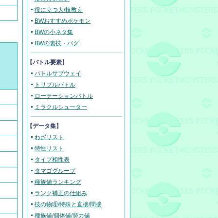
役に立つ人/技教え
BWおすすめポケモン
BWの小ネタ集
BWの裏技・バグ
【バトル要素】
バトルサブウェイ
トリプルバトル
ローテーションバトル
ミラクルシューター
【データ集】
わざリスト
特性リスト
タイプ相性表
タマゴグループ
種族値ランキング
ランク補正の仕組み
技の物理/特殊と直接/間接
種族値/個体値/努力値