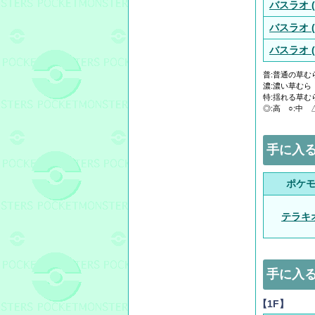
バスラオ (
バスラオ (
バスラオ (
普:普通の草むら
濃:濃い草むら
特:揺れる草むら
◎:高 ○:中 
手に入
ポケ
テラキ
手に入
【1F】