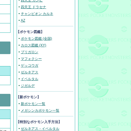
四天王 ガンピ
四天王 ドラセナ
チャンピオン カルネ
AZ
【ポケモン図鑑】
ポケモン図鑑 (全国)
カロス図鑑 (XY)
ブリガロン
マフォクシー
ゲッコウガ
ゼルネアス
イベルタル
ジガルデ
【新ポケモン】
新ポケモン一覧
メガシンカポケモン一覧
【
特別なポケモン入手方法
】
ゼルネアス・イベルタル