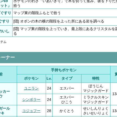
ン69
ポケモンのわざ「いあいぎり」で木を切って進み、坂を下りた
カット」
拾う
ズぐすり
マップ東の階段ふもとで拾う
ぐすり
[隠] オボンの木の横の階段を上った所にある岩を調べる
[隠] マップ東の階段を上っていき、最上段にあるクリスタルを
のいし
る
アイテム
レーナー
手持ちポケモン
前
ポケモン
Lv.
タイプ
特性
ぼうじん
ユニラン
24
エスパー
マジックガード
ッカー
1
ウ
エスパー
ミラクルスキン
シンボラー
24
ひこう
マジックガード
ガール
せいしんりょく
コジョフー
28
かくとう
1
ウキ
さいせいりょく