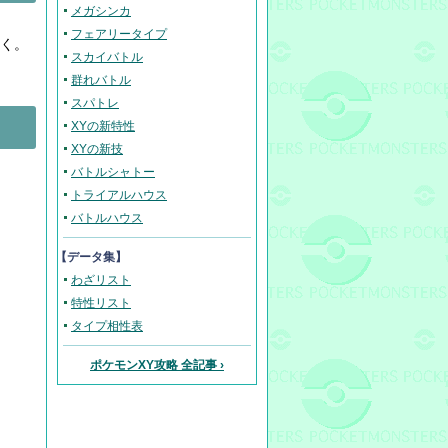
メガシンカ
フェアリータイプ
近く。
スカイバトル
群れバトル
スパトレ
XYの新特性
XYの新技
バトルシャトー
トライアルハウス
バトルハウス
【データ集】
わざリスト
特性リスト
タイプ相性表
ポケモンXY攻略 全記事 ›