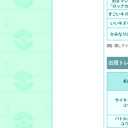
わざマシ
「ロック
すごいキ
いいキズ
かみなり
[隠] : 隠し
出現ト
名
サイキ
ユ
バトル
ユ