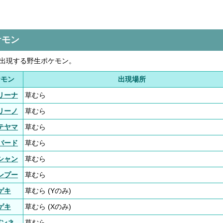
ケモン
で出現する野生ポケモン。
ケモン
出現場所
リーナ
草むら
リーノ
草むら
テヤマ
草むら
バード
草むら
シャン
草むら
ンプー
草むら
ゲキ
草むら (Yのみ)
ゲキ
草むら (Xのみ)
デンネ
草むら