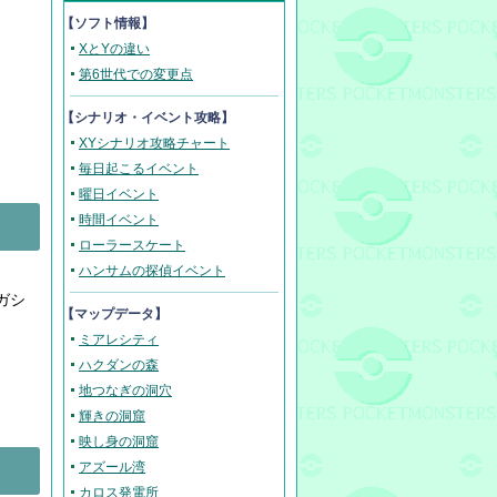
【ソフト情報】
XとYの違い
第6世代での変更点
【
シナリオ・イベント攻略
】
XYシナリオ攻略チャート
毎日起こるイベント
曜日イベント
時間イベント
ローラースケート
ハンサムの探偵イベント
ガシ
【マップデータ】
ミアレシティ
ハクダンの森
地つなぎの洞穴
輝きの洞窟
映し身の洞窟
アズール湾
カロス発電所