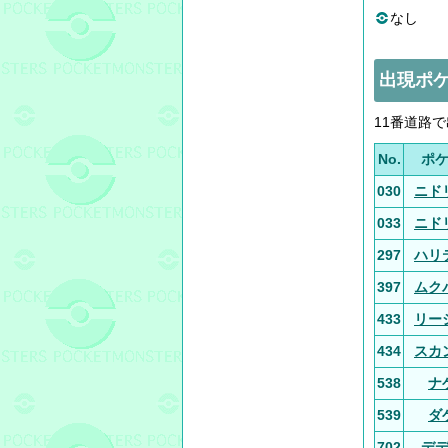
なし
出現ポ
11番道路
No.
ポ
030
ニド
033
ニド
297
ハリ
397
ムク
433
リー
434
スカ
538
ナ
539
ダ
702
デ