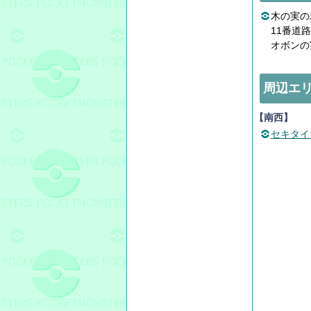
木の実の
11番道
オボンの
周辺エ
【南西】
セキタイ