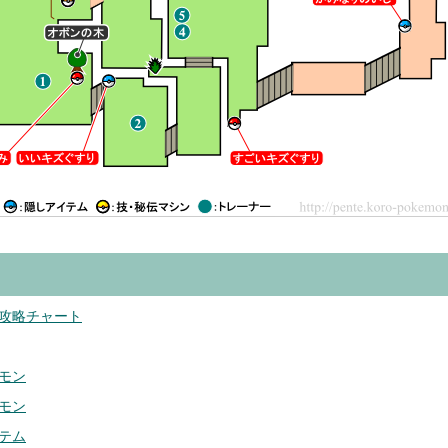
攻略チャート
モン
モン
テム