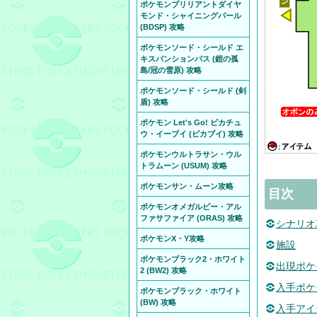
ポケモンブリリアントダイヤ
モンド・シャイニングパール
(BDSP) 攻略
ポケモンソード・シールド エ
キスパンションパス (鎧の孤
島/冠の雪原) 攻略
ポケモンソード・シールド (剣
盾) 攻略
ポケモン Let's Go! ピカチュ
ウ・イーブイ (ピカブイ) 攻略
ポケモンウルトラサン・ウル
トラムーン (USUM) 攻略
ポケモンサン・ムーン攻略
目次
ポケモンオメガルビー・アル
ファサファイア (ORAS) 攻略
シナリオ
ポケモンX・Y攻略
施設
ポケモンブラック2・ホワイト
出現ポケ
2 (BW2) 攻略
入手ポケ
ポケモンブラック・ホワイト
(BW) 攻略
入手アイ