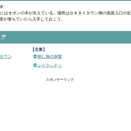
木:
路にはオボンの木が生えている。場所はセキタイタウン側の道路入口の
実が落ちていたら入手しておこう。
リア
【北東】
タウン
映し身の洞窟
シャラシティ
スポンサーリンク