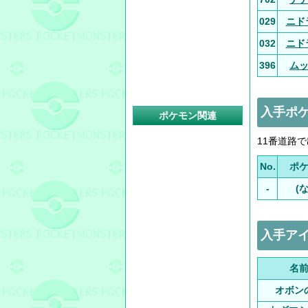
029
ニド
032
ニド
396
ム
入手ポ
ポケモン関連
11番道路
No.
ポ
-
(
入手ア
名
オボン