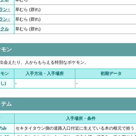
ラン♀
草むら (群れ)
ラン♂
草むら (群れ)
ックル
草むら (群れ)
ケモン
で出会えたり、人からもらえる特別なポケモン。
ケモン
入手方法・入手場所
初期データ
なし)
-
-
イテム
前
入手場所・条件
のみ
セキタイタウン側の道路入口付近に生えている木の根元で拾う