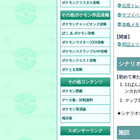
ポケモンクリスタル攻略
出現トレ
その他ポケモン作品攻略
サブイベ
攻略メモ
ポケモンチャンピオンズ攻略
ぽこ あ ポケモン攻略
【関連】
ポケモンマスターズEX攻略
周辺エリ
ポケモンスクランブルSP攻略
ポケモンクエスト攻略
シナリ
ポケとる攻略
【初めて来
その他コンテンツ
11ば
ンカお
ポケモン図鑑
マップ
データ集・対戦資料
ポケモン育成論
★シナリオ
掲示板
スポンサーリンク
施設