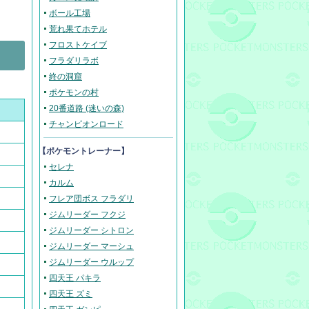
ボール工場
荒れ果てホテル
フロストケイブ
フラダリラボ
終の洞窟
ポケモンの村
20番道路 (迷いの森)
チャンピオンロード
【ポケモントレーナー】
セレナ
カルム
フレア団ボス フラダリ
ジムリーダー フクジ
ジムリーダー シトロン
ジムリーダー マーシュ
ジムリーダー ウルップ
四天王 パキラ
四天王 ズミ