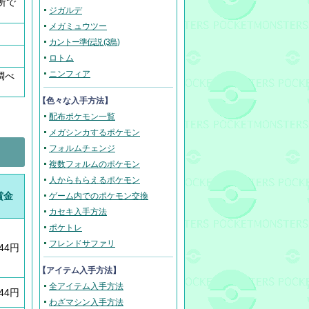
所で
ジガルデ
メガミュウツー
カントー準伝説 (3鳥)
ロトム
ニンフィア
調べ
【色々な入手方法】
配布ポケモン一覧
メガシンカするポケモン
フォルムチェンジ
複数フォルムのポケモン
人からもらえるポケモン
賞金
ゲーム内でのポケモン交換
カセキ入手方法
ポケトレ
フレンドサファリ
344円
【アイテム入手方法】
全アイテム入手方法
344円
わざマシン入手方法