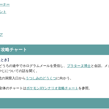
ーナー
ント
ア
オ攻略チャート
たとき】
んどうろの途中でホログラムメールを受信し、
プラターヌ博士
と会話。メ
やじについての話を聞く。
北の洞窟入口から
うつしみのどうくつ
に向かう。
全体のチャートは
ポケモンXYシナリオ攻略チャート
を参照。