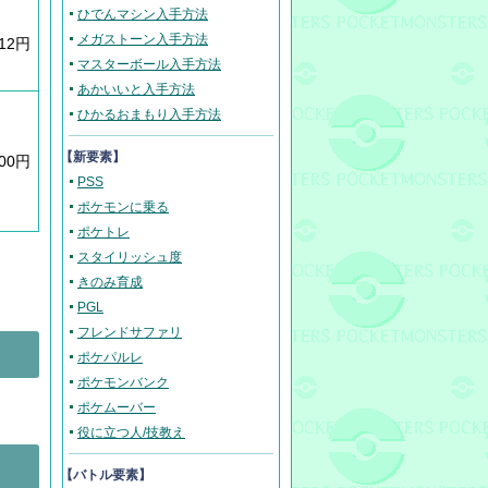
ひでんマシン入手方法
メガストーン入手方法
912円
マスターボール入手方法
あかいいと入手方法
ひかるおまもり入手方法
【新要素】
400円
PSS
ポケモンに乗る
ポケトレ
スタイリッシュ度
きのみ育成
PGL
フレンドサファリ
ポケパルレ
ポケモンバンク
ポケムーバー
役に立つ人/技教え
【バトル要素】